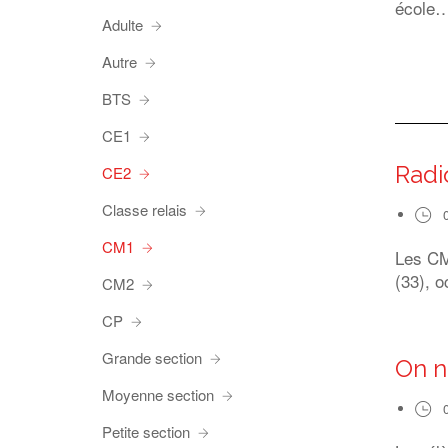
école…
Adulte
Autre
BTS
CE1
Radi
CE2
Classe relais
CM1
Les CM1
(33), o
CM2
CP
Grande section
On n
Moyenne section
Petite section