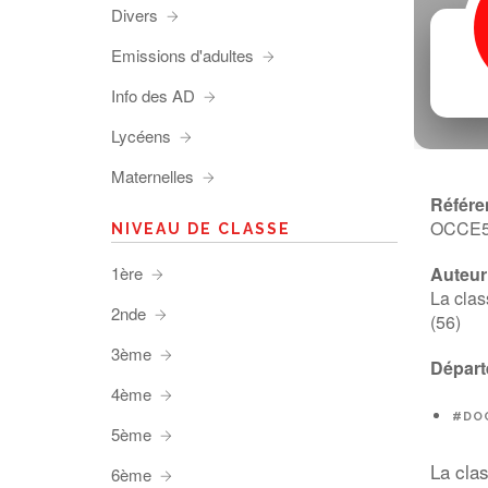
Divers
Emissions d'adultes
Info des AD
Lycéens
Maternelles
Référe
OCCE
NIVEAU DE CLASSE
1ère
Auteur 
La clas
2nde
(56)
3ème
Départ
4ème
#DO
5ème
La cla
6ème