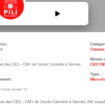
Radio-Calmette-Podcast-3-2025-
2026-docteur-Calmette.mp3
00:00
00:00
nce ;
Catégori
56
Classes
:
Niveau d
se des CE2 – CM1 de l’école Calmette à Vannes
CE2
CM
Type :
ement :
Micro-tr
CTEUR CALMETTE
sse des CE2 – CM1 de l’école Calmette à Vannes (56) enquête