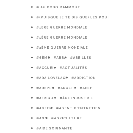
# AU DODO MAMMOUT
#(PUISQUE JE TE DIS QUE) LES POULES PRÉFÈR
#1ERE GUERRE MONDIALE
#1ÈRE GUERRE MONDIALE
#2ÈME GUERRE MONDIALE
#6ÈME
#ABBA
#ABEILLES
#ACCUEIL
#ACTUALITÉS
#ADA LOVELACE
#ADDICTION
#ADEPPA
#ADULTE
#AESH
#AFRIQUE
#ÂGE INDUSTRIE
#AGEEM
#AGENT D'ENTRETIEN
#AGN
#AGRICULTURE
#AIDE SOIGNANTE