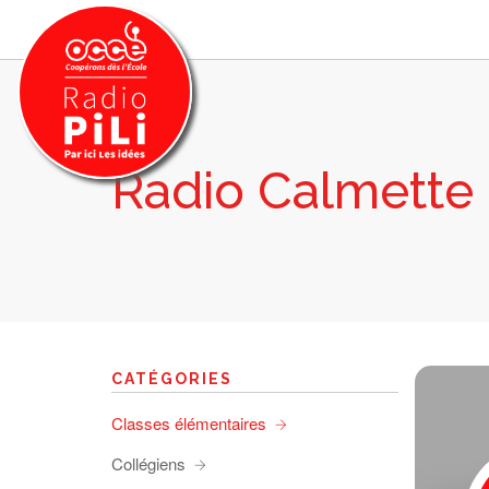
Radio Calmette
PRÉSENTATION
GRILLE DES PROGRAMMES
EMISSIONS / PODCASTS
SUR LE TERRITOIRE
RESSOURCES
LES ACTU.
CATÉGORIES
RECHERCHER
Classes élémentaires
CONTACT
Collégiens