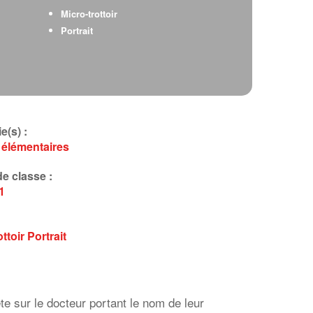
Micro-trottoir
Portrait
e(s) :
 élémentaires
e classe :
1
ottoir
Portrait
 sur le docteur portant le nom de leur