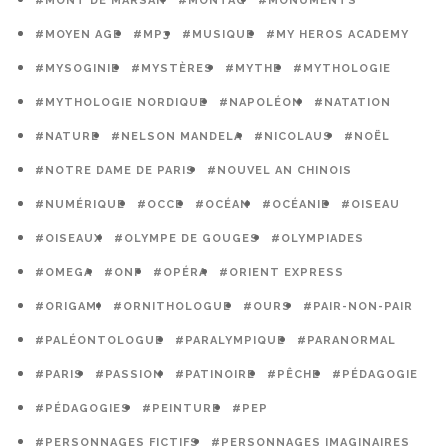
#MONT DE MARSAN
#MONTAG
#MONUMENTS
#MOYEN AGE
#MP3
#MUSIQUE
#MY HEROS ACADEMY
#MYSOGINIE
#MYSTÈRES
#MYTHE
#MYTHOLOGIE
#MYTHOLOGIE NORDIQUE
#NAPOLÉON
#NATATION
#NATURE
#NELSON MANDELA
#NICOLAUS
#NOËL
#NOTRE DAME DE PARIS
#NOUVEL AN CHINOIS
#NUMÉRIQUE
#OCCE
#OCÉAN
#OCÉANIE
#OISEAU
#OISEAUX
#OLYMPE DE GOUGES
#OLYMPIADES
#OMEGA
#ONF
#OPÉRA
#ORIENT EXPRESS
#ORIGAMI
#ORNITHOLOGUE
#OURS
#PAIR-NON-PAIR
#PALÉONTOLOGUE
#PARALYMPIQUE
#PARANORMAL
#PARIS
#PASSION
#PATINOIRE
#PÊCHE
#PÉDAGOGIE
#PÉDAGOGIES
#PEINTURE
#PEP
#PERSONNAGES FICTIFS
#PERSONNAGES IMAGINAIRES