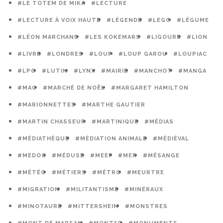
#LE TOTEM DE MIKA
#LECTURE
#LECTURE À VOIX HAUTE
#LÉGENDE
#LEGO
#LÉGUME
#LÉON MARCHAND
#LES KOKEMARS
#LIGOURE
#LION
#LIVRE
#LONDRES
#LOUP
#LOUP GAROU
#LOUPIAC
#LPO
#LUTIN
#LYNX
#MAIRIE
#MANCHOT
#MANGA
#MAO
#MARCHÉ DE NOËL
#MARGARET HAMILTON
#MARIONNETTES
#MARTHE GAUTIER
#MARTIN CHASSEUR
#MARTINIQUE
#MÉDIAS
#MÉDIATHÈQUE
#MÉDIATION ANIMALE
#MÉDIÉVAL
#MEDOC
#MÉDUSE
#MEEF
#MER
#MÉSANGE
#MÉTÉO
#MÉTIERS
#MÉTRO
#MEURTRE
#MIGRATION
#MILITANTISME
#MINÉRAUX
#MINOTAURE
#MITTERSHEIM
#MONSTRES