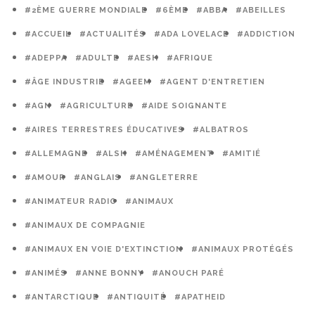
#2ÈME GUERRE MONDIALE
#6ÈME
#ABBA
#ABEILLES
#ACCUEIL
#ACTUALITÉS
#ADA LOVELACE
#ADDICTION
#ADEPPA
#ADULTE
#AESH
#AFRIQUE
#ÂGE INDUSTRIE
#AGEEM
#AGENT D'ENTRETIEN
#AGN
#AGRICULTURE
#AIDE SOIGNANTE
#AIRES TERRESTRES ÉDUCATIVES
#ALBATROS
#ALLEMAGNE
#ALSH
#AMÉNAGEMENT
#AMITIÉ
#AMOUR
#ANGLAIS
#ANGLETERRE
#ANIMATEUR RADIO
#ANIMAUX
#ANIMAUX DE COMPAGNIE
#ANIMAUX EN VOIE D'EXTINCTION
#ANIMAUX PROTÉGÉS
#ANIMÉS
#ANNE BONNY
#ANOUCH PARÉ
#ANTARCTIQUE
#ANTIQUITÉ
#APATHEID