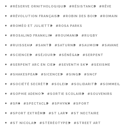
#RÉSERVE ORNITHOLOGIQUE
#RÉSISTANCE
#RÊVE
#RÉVOLUTION FRANÇAISE
#ROBIN DES BOIS
#ROMAIN
#ROMÉO ET JULIETTE
#ROSA PARKS
#ROSALIND FRANKLIN
#ROUMANIE
#RUGBY
#RUISSEAU
#SANTÉ
#SATURNE
#SAUMON
#SAVANE
#SCIENCES
#SÉJOURS
#SÉNÉGAL
#SERPENT
#SERPENT ARC EN CIEL
#SEVENTH SKY
#SEXISME
#SHAKESPEAR
#SICENCES
#SINGE
#SNCF
#SOCIÉTÉ SECRÈTE
#SOLEIL
#SOLIDARITÉ
#SOMMEIL
#SOPHIE ADENOT
#SORTIE SCOLAIRE
#SOUVENIRS
#SPA
#SPECTACLE
#SPHYNX
#SPORT
#SPORT EXTRÊME
#ST LARY
#ST NECTAIRE
#ST NICOLAS
#STÉRÉOTYPES
#STREET ART