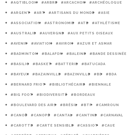
#AQTIBLOOM
#ARBRE
#ARCACHON
#ARCHÉOLOGUE
#ARGENT
#ART
#ARTISANS DU MONDE
#ASIE
#ASSOCIATION
#ASTRONOMIE
#ATE
#ATHLÉTISME
#AUSTRALIE
#AUVERGNE
#AUX PETITS OISEAUX
#AVENIR
#AVIATION
#AVIRON
#AZUR ET ASMAR
#BADMINTON
#BALAFON
#BALEINE
#BANDE DESSINÉE
#BASILIC
#BASKET
#BATTERIE
#BATUCADA
#BAYEUX
#BAZAINVILLE
#BAZINVILLE
#BD
#BDA
#BERNARD FRIOT
#BIBLIOTHÉCAIRE
#BIENNALE
#BIG FOOT
#BIODIVERSITÉ
#BORDEAUX
#BOULEVARD DES AIRS
#BRÉSIL
#BTP
#CAMROUN
#CANOË
#CANOPÉ
#CANTAL
#CANTINE
#CARNAVAL
#CAROTTE
#CARTE SENSIBLE
#CASSIOT
#CAUE