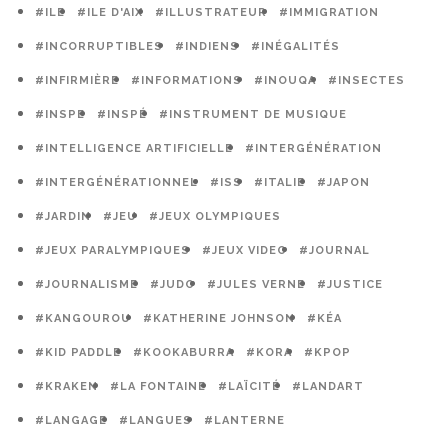
#ILE
#ILE D'AIX
#ILLUSTRATEUR
#IMMIGRATION
#INCORRUPTIBLES
#INDIENS
#INÉGALITÉS
#INFIRMIÈRE
#INFORMATIONS
#INOUQA
#INSECTES
#INSPE
#INSPÉ
#INSTRUMENT DE MUSIQUE
#INTELLIGENCE ARTIFICIELLE
#INTERGÉNÉRATION
#INTERGÉNÉRATIONNEL
#ISS
#ITALIE
#JAPON
#JARDIN
#JEU
#JEUX OLYMPIQUES
#JEUX PARALYMPIQUES
#JEUX VIDEO
#JOURNAL
#JOURNALISME
#JUDO
#JULES VERNE
#JUSTICE
#KANGOUROU
#KATHERINE JOHNSON
#KÉA
#KID PADDLE
#KOOKABURRA
#KORA
#KPOP
#KRAKEN
#LA FONTAINE
#LAÏCITÉ
#LANDART
#LANGAGE
#LANGUES
#LANTERNE