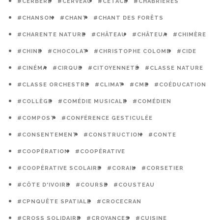
#CERBÈRE
#CERVEAU
#CÉTACÉ
#CHABRIÈRES
#CHANSON
#CHANT
#CHANT DES FORÊTS
#CHARENTE NATURE
#CHÂTEAU
#CHÂTEUA
#CHIMÈRE
#CHINE
#CHOCOLAT
#CHRISTOPHE COLOMB
#CIDE
#CINÉMA
#CIRQUE
#CITOYENNETÉ
#CLASSE NATURE
#CLASSE ORCHESTRE
#CLIMAT
#CME
#COÉDUCATION
#COLLÈGE
#COMÉDIE MUSICALE
#COMÉDIEN
#COMPOST
#CONFÉRENCE GESTICULÉE
#CONSENTEMENT
#CONSTRUCTION
#CONTE
#COOPÉRATION
#COOPÉRATIVE
#COOPÉRATIVE SCOLAIRE
#CORAIL
#CORSETIER
#CÔTE D'IVOIRE
#COURSE
#COUSTEAU
#CPNQUÊTE SPATIALE
#CROCECRAN
#CROSS SOLIDAIRE
#CROYANCES
#CUISINE