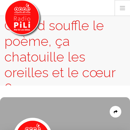
Quand souffle le
poème, ça
PRÉSENTATION
chatouille les
GRILLE DES PROGRAMMES
EMISSIONS / PODCASTS
oreilles et le cœur
SUR LE TERRITOIRE
6
RESSOURCES
LES ACTU.
RECHERCHER
EMISSIONS
QUAND SOUFFLE LE POÈME, ÇA CHATOUILLE
LES OREILLES ET LE CŒUR 6
CONTACT