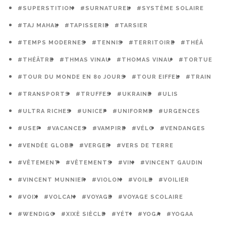
#SUPERSTITION
#SURNATUREL
#SYSTÈME SOLAIRE
#TAJ MAHAL
#TAPISSERIE
#TARSIER
#TEMPS MODERNES
#TENNIS
#TERRITOIRE
#THÉÂ
#THÉÂTRE
#THMAS VINAU
#THOMAS VINAU
#TORTUE
#TOUR DU MONDE EN 80 JOURS
#TOUR EIFFEL
#TRAIN
#TRANSPORTS
#TRUFFES
#UKRAINE
#ULIS
#ULTRA RICHES
#UNICEF
#UNIFORME
#URGENCES
#USEP
#VACANCES
#VAMPIRE
#VÉLO
#VENDANGES
#VENDÉE GLOBE
#VERGER
#VERS DE TERRE
#VÊTEMENT
#VÊTEMENTS
#VIN
#VINCENT GAUDIN
#VINCENT MUNNIER
#VIOLON
#VOILE
#VOILIER
#VOIX
#VOLCAN
#VOYAGE
#VOYAGE SCOLAIRE
#WENDIGO
#XIXÈ SIÈCLE
#YÉTI
#YOGA
#YOGAA