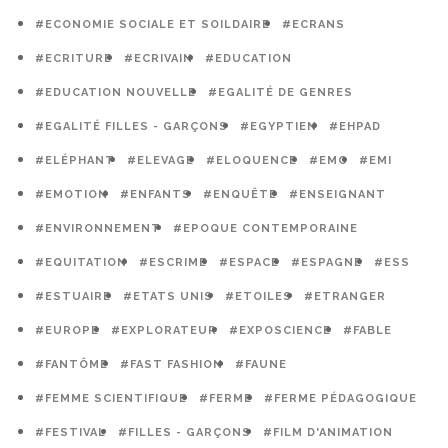
#ECONOMIE SOCIALE ET SOILDAIRE
#ECRANS
#ECRITURE
#ECRIVAIN
#EDUCATION
#EDUCATION NOUVELLE
#EGALITÉ DE GENRES
#EGALITÉ FILLES - GARÇONS
#EGYPTIEN
#EHPAD
#ELÉPHANT
#ELEVAGE
#ELOQUENCE
#EMC
#EMI
#EMOTION
#ENFANTS
#ENQUÊTE
#ENSEIGNANT
#ENVIRONNEMENT
#EPOQUE CONTEMPORAINE
#EQUITATION
#ESCRIME
#ESPACE
#ESPAGNE
#ESS
#ESTUAIRE
#ETATS UNIS
#ETOILES
#ETRANGER
#EUROPE
#EXPLORATEUR
#EXPOSCIENCE
#FABLE
#FANTÔME
#FAST FASHION
#FAUNE
#FEMME SCIENTIFIQUE
#FERME
#FERME PÉDAGOGIQUE
#FESTIVAL
#FILLES - GARÇONS
#FILM D'ANIMATION