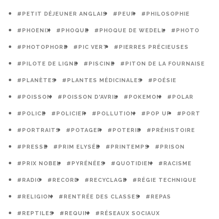
#PETIT DÉJEUNER ANGLAIS
#PEUR
#PHILOSOPHIE
#PHOENIX
#PHOQUE
#PHOQUE DE WEDELL
#PHOTO
#PHOTOPHORE
#PIC VERT
#PIERRES PRÉCIEUSES
#PILOTE DE LIGNE
#PISCINE
#PITON DE LA FOURNAISE
#PLANÈTES
#PLANTES MÉDICINALES
#POÉSIE
#POISSON
#POISSON D'AVRIL
#POKEMON
#POLAR
#POLICE
#POLICIER
#POLLUTION
#POP UP
#PORT
#PORTRAITS
#POTAGER
#POTERIE
#PRÉHISTOIRE
#PRESSE
#PRIM ELYSÉE
#PRINTEMPS
#PRISON
#PRIX NOBEL
#PYRÉNÉES
#QUOTIDIEN
#RACISME
#RADIO
#RECORD
#RECYCLAGE
#RÉGIE TECHNIQUE
#RELIGION
#RENTRÉE DES CLASSES
#REPAS
#REPTILES
#REQUIN
#RÉSEAUX SOCIAUX