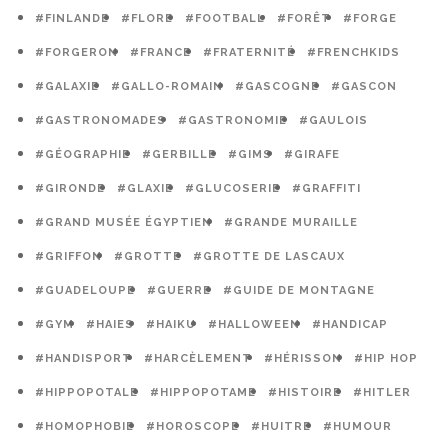
#FINLANDE
#FLORE
#FOOTBALL
#FORÊT
#FORGE
#FORGERON
#FRANCE
#FRATERNITÉ
#FRENCHKIDS
#GALAXIE
#GALLO-ROMAIN
#GASCOGNE
#GASCON
#GASTRONOMADES
#GASTRONOMIE
#GAULOIS
#GÉOGRAPHIE
#GERBILLE
#GIMS
#GIRAFE
#GIRONDE
#GLAXIE
#GLUCOSERIE
#GRAFFITI
#GRAND MUSÉE ÉGYPTIEN
#GRANDE MURAILLE
#GRIFFON
#GROTTE
#GROTTE DE LASCAUX
#GUADELOUPE
#GUERRE
#GUIDE DE MONTAGNE
#GYM
#HAIES
#HAIKU
#HALLOWEEN
#HANDICAP
#HANDISPORT
#HARCÈLEMENT
#HÉRISSON
#HIP HOP
#HIPPOPOTALE
#HIPPOPOTAME
#HISTOIRE
#HITLER
#HOMOPHOBIE
#HOROSCOPE
#HUITRE
#HUMOUR