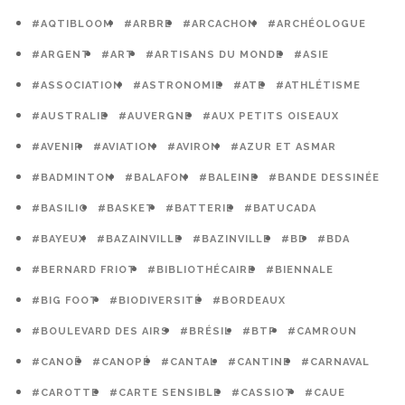
#AQTIBLOOM
#ARBRE
#ARCACHON
#ARCHÉOLOGUE
#ARGENT
#ART
#ARTISANS DU MONDE
#ASIE
#ASSOCIATION
#ASTRONOMIE
#ATE
#ATHLÉTISME
#AUSTRALIE
#AUVERGNE
#AUX PETITS OISEAUX
#AVENIR
#AVIATION
#AVIRON
#AZUR ET ASMAR
#BADMINTON
#BALAFON
#BALEINE
#BANDE DESSINÉE
#BASILIC
#BASKET
#BATTERIE
#BATUCADA
#BAYEUX
#BAZAINVILLE
#BAZINVILLE
#BD
#BDA
#BERNARD FRIOT
#BIBLIOTHÉCAIRE
#BIENNALE
#BIG FOOT
#BIODIVERSITÉ
#BORDEAUX
#BOULEVARD DES AIRS
#BRÉSIL
#BTP
#CAMROUN
#CANOË
#CANOPÉ
#CANTAL
#CANTINE
#CARNAVAL
#CAROTTE
#CARTE SENSIBLE
#CASSIOT
#CAUE