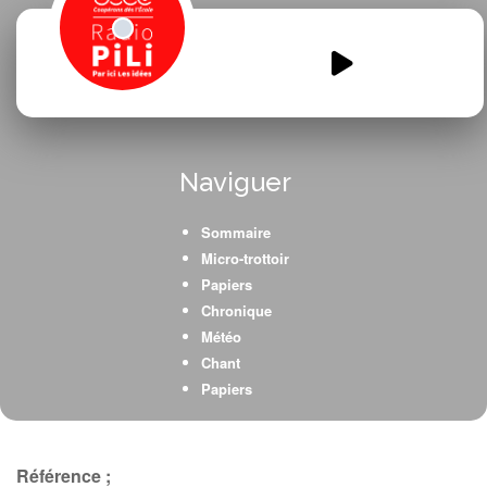
Protegeons-notre-planete.mp3
00:00
00:00
Naviguer
Sommaire
Micro-trottoir
Papiers
Chronique
Météo
Chant
Papiers
Référence ;