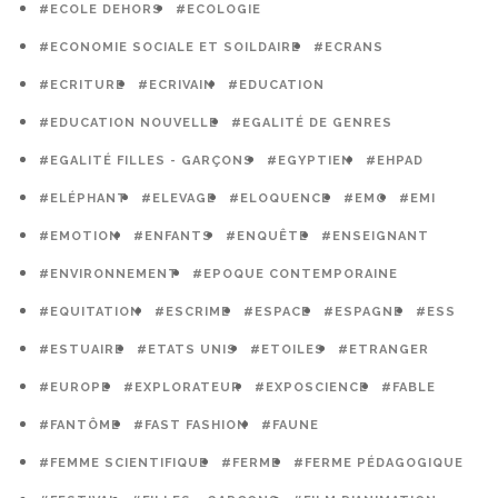
#ECOLE DEHORS
#ECOLOGIE
#ECONOMIE SOCIALE ET SOILDAIRE
#ECRANS
#ECRITURE
#ECRIVAIN
#EDUCATION
#EDUCATION NOUVELLE
#EGALITÉ DE GENRES
#EGALITÉ FILLES - GARÇONS
#EGYPTIEN
#EHPAD
#ELÉPHANT
#ELEVAGE
#ELOQUENCE
#EMC
#EMI
#EMOTION
#ENFANTS
#ENQUÊTE
#ENSEIGNANT
#ENVIRONNEMENT
#EPOQUE CONTEMPORAINE
#EQUITATION
#ESCRIME
#ESPACE
#ESPAGNE
#ESS
#ESTUAIRE
#ETATS UNIS
#ETOILES
#ETRANGER
#EUROPE
#EXPLORATEUR
#EXPOSCIENCE
#FABLE
#FANTÔME
#FAST FASHION
#FAUNE
#FEMME SCIENTIFIQUE
#FERME
#FERME PÉDAGOGIQUE