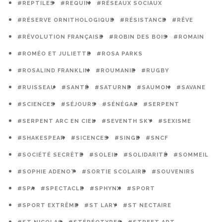
#REPTILES
#REQUIN
#RÉSEAUX SOCIAUX
#RÉSERVE ORNITHOLOGIQUE
#RÉSISTANCE
#RÊVE
#RÉVOLUTION FRANÇAISE
#ROBIN DES BOIS
#ROMAIN
#ROMÉO ET JULIETTE
#ROSA PARKS
#ROSALIND FRANKLIN
#ROUMANIE
#RUGBY
#RUISSEAU
#SANTÉ
#SATURNE
#SAUMON
#SAVANE
#SCIENCES
#SÉJOURS
#SÉNÉGAL
#SERPENT
#SERPENT ARC EN CIEL
#SEVENTH SKY
#SEXISME
#SHAKESPEAR
#SICENCES
#SINGE
#SNCF
#SOCIÉTÉ SECRÈTE
#SOLEIL
#SOLIDARITÉ
#SOMMEIL
#SOPHIE ADENOT
#SORTIE SCOLAIRE
#SOUVENIRS
#SPA
#SPECTACLE
#SPHYNX
#SPORT
#SPORT EXTRÊME
#ST LARY
#ST NECTAIRE