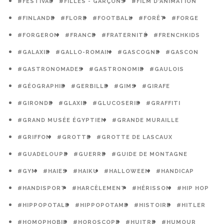
#FESTIVAL
#FILLES - GARÇONS
#FILM D'ANIMATION
#FINLANDE
#FLORE
#FOOTBALL
#FORÊT
#FORGE
#FORGERON
#FRANCE
#FRATERNITÉ
#FRENCHKIDS
#GALAXIE
#GALLO-ROMAIN
#GASCOGNE
#GASCON
#GASTRONOMADES
#GASTRONOMIE
#GAULOIS
#GÉOGRAPHIE
#GERBILLE
#GIMS
#GIRAFE
#GIRONDE
#GLAXIE
#GLUCOSERIE
#GRAFFITI
#GRAND MUSÉE ÉGYPTIEN
#GRANDE MURAILLE
#GRIFFON
#GROTTE
#GROTTE DE LASCAUX
#GUADELOUPE
#GUERRE
#GUIDE DE MONTAGNE
#GYM
#HAIES
#HAIKU
#HALLOWEEN
#HANDICAP
#HANDISPORT
#HARCÈLEMENT
#HÉRISSON
#HIP HOP
#HIPPOPOTALE
#HIPPOPOTAME
#HISTOIRE
#HITLER
#HOMOPHOBIE
#HOROSCOPE
#HUITRE
#HUMOUR