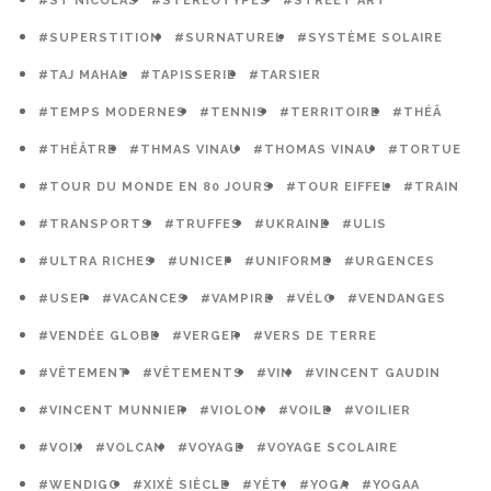
#ST NICOLAS
#STÉRÉOTYPES
#STREET ART
#SUPERSTITION
#SURNATUREL
#SYSTÈME SOLAIRE
#TAJ MAHAL
#TAPISSERIE
#TARSIER
#TEMPS MODERNES
#TENNIS
#TERRITOIRE
#THÉÂ
#THÉÂTRE
#THMAS VINAU
#THOMAS VINAU
#TORTUE
#TOUR DU MONDE EN 80 JOURS
#TOUR EIFFEL
#TRAIN
#TRANSPORTS
#TRUFFES
#UKRAINE
#ULIS
#ULTRA RICHES
#UNICEF
#UNIFORME
#URGENCES
#USEP
#VACANCES
#VAMPIRE
#VÉLO
#VENDANGES
#VENDÉE GLOBE
#VERGER
#VERS DE TERRE
#VÊTEMENT
#VÊTEMENTS
#VIN
#VINCENT GAUDIN
#VINCENT MUNNIER
#VIOLON
#VOILE
#VOILIER
#VOIX
#VOLCAN
#VOYAGE
#VOYAGE SCOLAIRE
#WENDIGO
#XIXÈ SIÈCLE
#YÉTI
#YOGA
#YOGAA