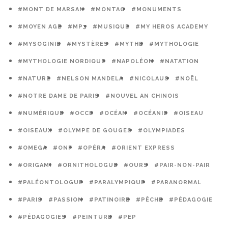
#MONT DE MARSAN
#MONTAG
#MONUMENTS
#MOYEN AGE
#MP3
#MUSIQUE
#MY HEROS ACADEMY
#MYSOGINIE
#MYSTÈRES
#MYTHE
#MYTHOLOGIE
#MYTHOLOGIE NORDIQUE
#NAPOLÉON
#NATATION
#NATURE
#NELSON MANDELA
#NICOLAUS
#NOËL
#NOTRE DAME DE PARIS
#NOUVEL AN CHINOIS
#NUMÉRIQUE
#OCCE
#OCÉAN
#OCÉANIE
#OISEAU
#OISEAUX
#OLYMPE DE GOUGES
#OLYMPIADES
#OMEGA
#ONF
#OPÉRA
#ORIENT EXPRESS
#ORIGAMI
#ORNITHOLOGUE
#OURS
#PAIR-NON-PAIR
#PALÉONTOLOGUE
#PARALYMPIQUE
#PARANORMAL
#PARIS
#PASSION
#PATINOIRE
#PÊCHE
#PÉDAGOGIE
#PÉDAGOGIES
#PEINTURE
#PEP