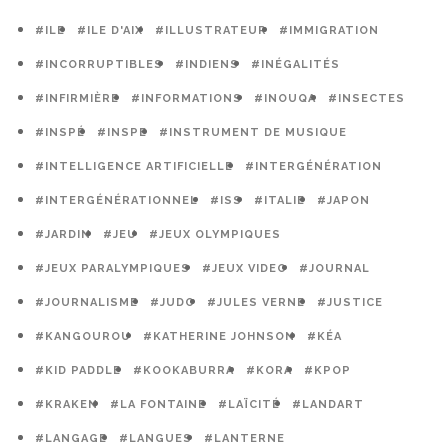
#ILE
#ILE D'AIX
#ILLUSTRATEUR
#IMMIGRATION
#INCORRUPTIBLES
#INDIENS
#INÉGALITÉS
#INFIRMIÈRE
#INFORMATIONS
#INOUQA
#INSECTES
#INSPÉ
#INSPE
#INSTRUMENT DE MUSIQUE
#INTELLIGENCE ARTIFICIELLE
#INTERGÉNÉRATION
#INTERGÉNÉRATIONNEL
#ISS
#ITALIE
#JAPON
#JARDIN
#JEU
#JEUX OLYMPIQUES
#JEUX PARALYMPIQUES
#JEUX VIDEO
#JOURNAL
#JOURNALISME
#JUDO
#JULES VERNE
#JUSTICE
#KANGOUROU
#KATHERINE JOHNSON
#KÉA
#KID PADDLE
#KOOKABURRA
#KORA
#KPOP
#KRAKEN
#LA FONTAINE
#LAÏCITÉ
#LANDART
#LANGAGE
#LANGUES
#LANTERNE