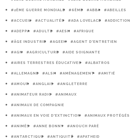
#2ÈME GUERRE MONDIALE
#6ÈME
#ABBA
#ABEILLES
#ACCUEIL
#ACTUALITÉS
#ADA LOVELACE
#ADDICTION
#ADEPPA
#ADULTE
#AESH
#AFRIQUE
#ÂGE INDUSTRIE
#AGEEM
#AGENT D'ENTRETIEN
#AGN
#AGRICULTURE
#AIDE SOIGNANTE
#AIRES TERRESTRES ÉDUCATIVES
#ALBATROS
#ALLEMAGNE
#ALSH
#AMÉNAGEMENT
#AMITIÉ
#AMOUR
#ANGLAIS
#ANGLETERRE
#ANIMATEUR RADIO
#ANIMAUX
#ANIMAUX DE COMPAGNIE
#ANIMAUX EN VOIE D'EXTINCTION
#ANIMAUX PROTÉGÉS
#ANIMÉS
#ANNE BONNY
#ANOUCH PARÉ
#ANTARCTIQUE
#ANTIQUITÉ
#APATHEID