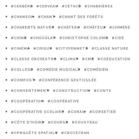
#CERBÈRE
#CERVEAU
#CÉTACÉ
#CHABRIÈRES
#CHANSON
#CHANT
#CHANT DES FORÊTS
#CHARENTE NATURE
#CHÂTEAU
#CHÂTEUA
#CHIMÈRE
#CHINE
#CHOCOLAT
#CHRISTOPHE COLOMB
#CIDE
#CINÉMA
#CIRQUE
#CITOYENNETÉ
#CLASSE NATURE
#CLASSE ORCHESTRE
#CLIMAT
#CME
#COÉDUCATION
#COLLÈGE
#COMÉDIE MUSICALE
#COMÉDIEN
#COMPOST
#CONFÉRENCE GESTICULÉE
#CONSENTEMENT
#CONSTRUCTION
#CONTE
#COOPÉRATION
#COOPÉRATIVE
#COOPÉRATIVE SCOLAIRE
#CORAIL
#CORSETIER
#CÔTE D'IVOIRE
#COURSE
#COUSTEAU
#CPNQUÊTE SPATIALE
#CROCECRAN