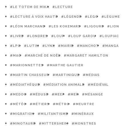
#LE TOTEM DE MIKA
#LECTURE
#LECTURE À VOIX HAUTE
#LÉGENDE
#LEGO
#LÉGUME
#LÉON MARCHAND
#LES KOKEMARS
#LIGOURE
#LION
#LIVRE
#LONDRES
#LOUP
#LOUP GAROU
#LOUPIAC
#LPO
#LUTIN
#LYNX
#MAIRIE
#MANCHOT
#MANGA
#MAO
#MARCHÉ DE NOËL
#MARGARET HAMILTON
#MARIONNETTES
#MARTHE GAUTIER
#MARTIN CHASSEUR
#MARTINIQUE
#MÉDIAS
#MÉDIATHÈQUE
#MÉDIATION ANIMALE
#MÉDIÉVAL
#MEDOC
#MÉDUSE
#MEEF
#MER
#MÉSANGE
#MÉTÉO
#MÉTIERS
#MÉTRO
#MEURTRE
#MIGRATION
#MILITANTISME
#MINÉRAUX
#MINOTAURE
#MITTERSHEIM
#MONSTRES