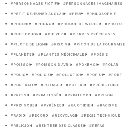
#PERSONNAGES FICTIFS
#PERSONNAGES IMAGINAIRES
#PETIT DÉJEUNER ANGLAIS
#PEUR
#PHILOSOPHIE
#PHOENIX
#PHOQUE
#PHOQUE DE WEDELL
#PHOTO
#PHOTOPHORE
#PIC VERT
#PIERRES PRÉCIEUSES
#PILOTE DE LIGNE
#PISCINE
#PITON DE LA FOURNAISE
#PLANÈTES
#PLANTES MÉDICINALES
#POÉSIE
#POISSON
#POISSON D'AVRIL
#POKEMON
#POLAR
#POLICE
#POLICIER
#POLLUTION
#POP UP
#PORT
#PORTRAITS
#POTAGER
#POTERIE
#PRÉHISTOIRE
#PRESSE
#PRIM ELYSÉE
#PRINTEMPS
#PRISON
#PRIX NOBEL
#PYRÉNÉES
#QUOTIDIEN
#RACISME
#RADIO
#RECORD
#RECYCLAGE
#RÉGIE TECHNIQUE
#RELIGION
#RENTRÉE DES CLASSES
#REPAS