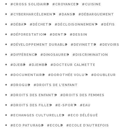
#CROSS SOLIDAIRE
#CROYANCES
#CUISINE
#CYBERHARCÈLEMENT
#DANSE
#DÉBARQUEMENT
#DÉBAT
#DÉCHETS
#DÉCLOISONNEMENT
#DÉFIS
#DÉFORESTATION
#DENTS
#DESSIN
#DÉVELOPPEMENT DURABLE
#DEVINETTE
#DEVOIRS
#DIFFÉRENCE
#DINOSAURES
#DISCRIMINATION
#DJEBÉ
#DJEMBÉ
#DOCTEUR CALMETTE
#DOCUMENTAIRE
#DOROTHÉE VOLUT
#DOUBLEUR
#DROGUE
#DROITS DE L'ENFANT
#DROITS DES ENFANTS
#DROITS DES FEMMES
#DROITS DES FILLES
#E-SPORT
#EAU
#ECHANGES CULTURELLES
#ECO DÉLÉGUÉ
#ECO PATURAGE
#ECOLE
#ECOLE D'AUTREFOIS