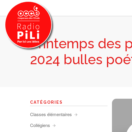
Printemps des 
PRÉSENTATION
2024 bulles poé
GRILLE DES PROGRAMMES
EMISSIONS / PODCASTS
SUR LE TERRITOIRE
RESSOURCES
LES ACTU.
CATÉGORIES
RECHERCHER
Classes élémentaires
CONTACT
Collégiens