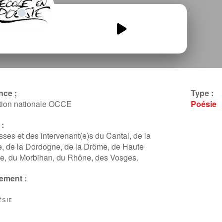
Bulle-poetique-4.mp3
00:00
00:00
nce ;
Type :
tion nationale OCCE
Poésie
:
sses et des intervenant(e)s du Cantal, de la
, de la Dordogne, de la Drôme, de Haute
e, du Morbihan, du Rhône, des Vosges.
ement :
SIE