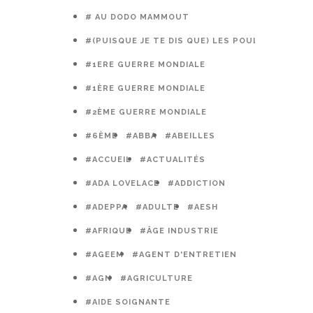
# AU DODO MAMMOUT
#(PUISQUE JE TE DIS QUE) LES POULES PRÉFÈR
#1ERE GUERRE MONDIALE
#1ÈRE GUERRE MONDIALE
#2ÈME GUERRE MONDIALE
#6ÈME
#ABBA
#ABEILLES
#ACCUEIL
#ACTUALITÉS
#ADA LOVELACE
#ADDICTION
#ADEPPA
#ADULTE
#AESH
#AFRIQUE
#ÂGE INDUSTRIE
#AGEEM
#AGENT D'ENTRETIEN
#AGN
#AGRICULTURE
#AIDE SOIGNANTE