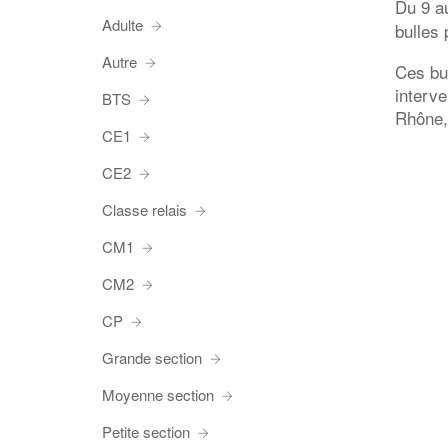
Du 9 a
Adulte
bulles 
Autre
Ces bul
interv
BTS
Rhône,
CE1
CE2
Classe relais
CM1
CM2
CP
Grande section
Moyenne section
Petite section