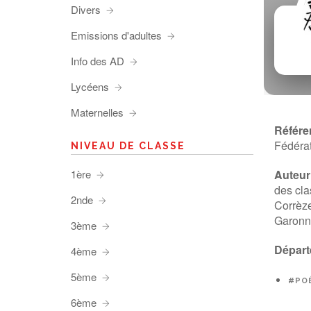
Divers
Emissions d'adultes
Info des AD
Lycéens
Maternelles
Référe
Fédéra
NIVEAU DE CLASSE
1ère
Auteur 
des cla
2nde
Corrèze
Garonn
3ème
Départ
4ème
5ème
#POÉ
6ème