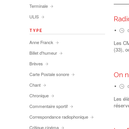
Terminale
ULIS
Radi
TYPE
Anne Franck
Les CM1
(33), o
Billet d'humeur
Brèves
On n
Carte Postale sonore
Chant
Chronique
Les él
réserve
Commentaire sportif
Correspondance radiophonique
Critique cinéma