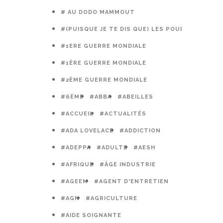
# AU DODO MAMMOUT
#(PUISQUE JE TE DIS QUE) LES POULES PRÉFÈR
#1ERE GUERRE MONDIALE
#1ÈRE GUERRE MONDIALE
#2ÈME GUERRE MONDIALE
#6ÈME
#ABBA
#ABEILLES
#ACCUEIL
#ACTUALITÉS
#ADA LOVELACE
#ADDICTION
#ADEPPA
#ADULTE
#AESH
#AFRIQUE
#ÂGE INDUSTRIE
#AGEEM
#AGENT D'ENTRETIEN
#AGN
#AGRICULTURE
#AIDE SOIGNANTE