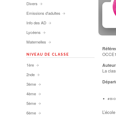
Divers
Emissions d'adultes
Info des AD
Lycéens
Maternelles
Référe
OCCE
NIVEAU DE CLASSE
1ère
Auteur 
La clas
2nde
Départ
3ème
4ème
#BIO
5ème
L’écol
6ème