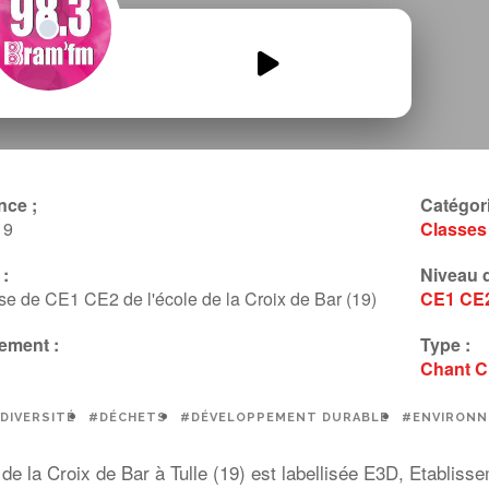
croix-de-bar-E3D.mp3
00:00
00:00
nce ;
Catégori
19
Classes
:
Niveau d
se de CE1 CE2 de l'école de la Croix de Bar (19)
CE1
CE
ement :
Type :
Chant
C
DIVERSITÉ
#DÉCHETS
#DÉVELOPPEMENT DURABLE
#ENVIRON
e de la Croix de Bar à Tulle (19) est labellisée E3D, Etabl