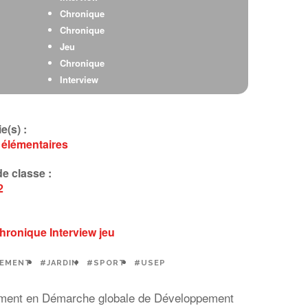
Chronique
Chronique
Jeu
Chronique
Interview
Enrobé
Enrobé
e(s) :
Interview
 élémentaires
Chant
e classe :
2
hronique
Interview
jeu
NEMENT
#JARDIN
#SPORT
#USEP
issement en Démarche globale de Développement