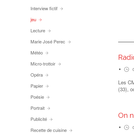
Interview fictif
jeu
Lecture
Marie José Perec
Météo
Radi
Micro-trottoir
Opéra
Les CM1
Papier
(33), o
Poésie
Portrait
On n
Publicité
Recette de cuisine