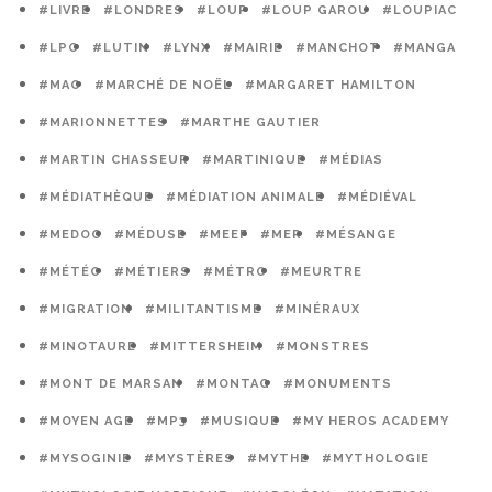
#LIVRE
#LONDRES
#LOUP
#LOUP GAROU
#LOUPIAC
#LPO
#LUTIN
#LYNX
#MAIRIE
#MANCHOT
#MANGA
#MAO
#MARCHÉ DE NOËL
#MARGARET HAMILTON
#MARIONNETTES
#MARTHE GAUTIER
#MARTIN CHASSEUR
#MARTINIQUE
#MÉDIAS
#MÉDIATHÈQUE
#MÉDIATION ANIMALE
#MÉDIÉVAL
#MEDOC
#MÉDUSE
#MEEF
#MER
#MÉSANGE
#MÉTÉO
#MÉTIERS
#MÉTRO
#MEURTRE
#MIGRATION
#MILITANTISME
#MINÉRAUX
#MINOTAURE
#MITTERSHEIM
#MONSTRES
#MONT DE MARSAN
#MONTAG
#MONUMENTS
#MOYEN AGE
#MP3
#MUSIQUE
#MY HEROS ACADEMY
#MYSOGINIE
#MYSTÈRES
#MYTHE
#MYTHOLOGIE