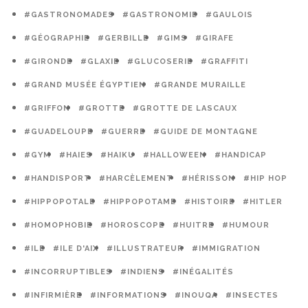
#GASTRONOMADES
#GASTRONOMIE
#GAULOIS
#GÉOGRAPHIE
#GERBILLE
#GIMS
#GIRAFE
#GIRONDE
#GLAXIE
#GLUCOSERIE
#GRAFFITI
#GRAND MUSÉE ÉGYPTIEN
#GRANDE MURAILLE
#GRIFFON
#GROTTE
#GROTTE DE LASCAUX
#GUADELOUPE
#GUERRE
#GUIDE DE MONTAGNE
#GYM
#HAIES
#HAIKU
#HALLOWEEN
#HANDICAP
#HANDISPORT
#HARCÈLEMENT
#HÉRISSON
#HIP HOP
#HIPPOPOTALE
#HIPPOPOTAME
#HISTOIRE
#HITLER
#HOMOPHOBIE
#HOROSCOPE
#HUITRE
#HUMOUR
#ILE
#ILE D'AIX
#ILLUSTRATEUR
#IMMIGRATION
#INCORRUPTIBLES
#INDIENS
#INÉGALITÉS
#INFIRMIÈRE
#INFORMATIONS
#INOUQA
#INSECTES