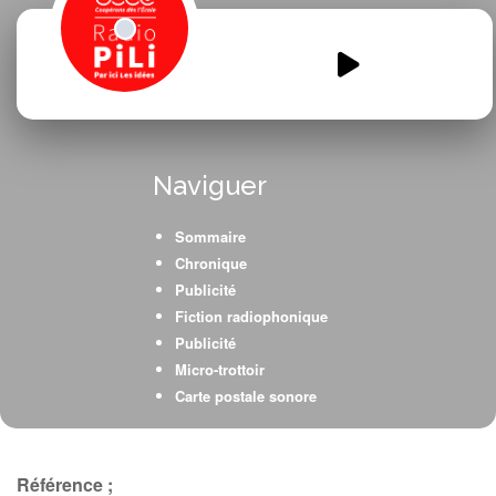
Meme-pas-vrai-meme-pas-
peur.mp3
00:00
00:00
Naviguer
Sommaire
Chronique
Publicité
Fiction radiophonique
Publicité
Micro-trottoir
Carte postale sonore
Chronique
Référence ;