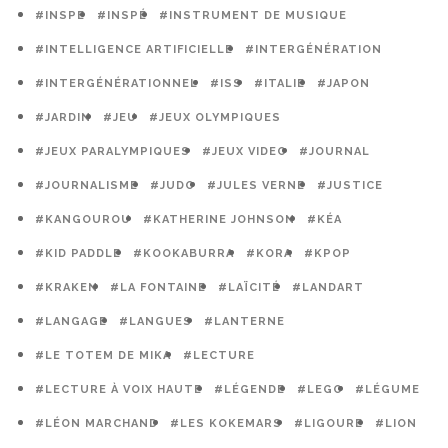
#INSPE
#INSPÉ
#INSTRUMENT DE MUSIQUE
#INTELLIGENCE ARTIFICIELLE
#INTERGÉNÉRATION
#INTERGÉNÉRATIONNEL
#ISS
#ITALIE
#JAPON
#JARDIN
#JEU
#JEUX OLYMPIQUES
#JEUX PARALYMPIQUES
#JEUX VIDEO
#JOURNAL
#JOURNALISME
#JUDO
#JULES VERNE
#JUSTICE
#KANGOUROU
#KATHERINE JOHNSON
#KÉA
#KID PADDLE
#KOOKABURRA
#KORA
#KPOP
#KRAKEN
#LA FONTAINE
#LAÏCITÉ
#LANDART
#LANGAGE
#LANGUES
#LANTERNE
#LE TOTEM DE MIKA
#LECTURE
#LECTURE À VOIX HAUTE
#LÉGENDE
#LEGO
#LÉGUME
#LÉON MARCHAND
#LES KOKEMARS
#LIGOURE
#LION