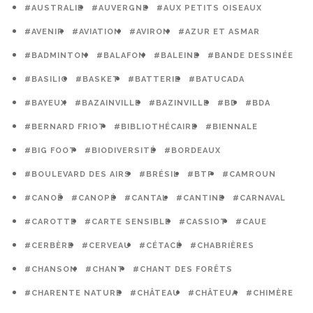
#AUSTRALIE
#AUVERGNE
#AUX PETITS OISEAUX
#AVENIR
#AVIATION
#AVIRON
#AZUR ET ASMAR
#BADMINTON
#BALAFON
#BALEINE
#BANDE DESSINÉE
#BASILIC
#BASKET
#BATTERIE
#BATUCADA
#BAYEUX
#BAZAINVILLE
#BAZINVILLE
#BD
#BDA
#BERNARD FRIOT
#BIBLIOTHÉCAIRE
#BIENNALE
#BIG FOOT
#BIODIVERSITÉ
#BORDEAUX
#BOULEVARD DES AIRS
#BRÉSIL
#BTP
#CAMROUN
#CANOË
#CANOPÉ
#CANTAL
#CANTINE
#CARNAVAL
#CAROTTE
#CARTE SENSIBLE
#CASSIOT
#CAUE
#CERBÈRE
#CERVEAU
#CÉTACÉ
#CHABRIÈRES
#CHANSON
#CHANT
#CHANT DES FORÊTS
#CHARENTE NATURE
#CHÂTEAU
#CHÂTEUA
#CHIMÈRE