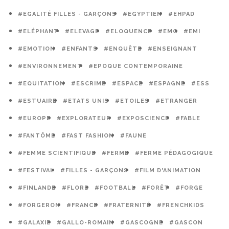
#EGALITÉ FILLES - GARÇONS
#EGYPTIEN
#EHPAD
#ELÉPHANT
#ELEVAGE
#ELOQUENCE
#EMC
#EMI
#EMOTION
#ENFANTS
#ENQUÊTE
#ENSEIGNANT
#ENVIRONNEMENT
#EPOQUE CONTEMPORAINE
#EQUITATION
#ESCRIME
#ESPACE
#ESPAGNE
#ESS
#ESTUAIRE
#ETATS UNIS
#ETOILES
#ETRANGER
#EUROPE
#EXPLORATEUR
#EXPOSCIENCE
#FABLE
#FANTÔME
#FAST FASHION
#FAUNE
#FEMME SCIENTIFIQUE
#FERME
#FERME PÉDAGOGIQUE
#FESTIVAL
#FILLES - GARÇONS
#FILM D'ANIMATION
#FINLANDE
#FLORE
#FOOTBALL
#FORÊT
#FORGE
#FORGERON
#FRANCE
#FRATERNITÉ
#FRENCHKIDS
#GALAXIE
#GALLO-ROMAIN
#GASCOGNE
#GASCON