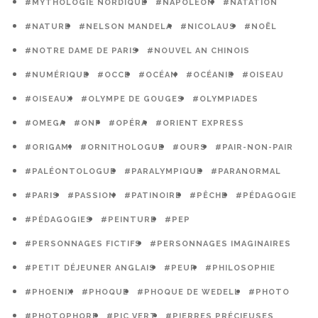
#MYTHOLOGIE NORDIQUE
#NAPOLÉON
#NATATION
#NATURE
#NELSON MANDELA
#NICOLAUS
#NOËL
#NOTRE DAME DE PARIS
#NOUVEL AN CHINOIS
#NUMÉRIQUE
#OCCE
#OCÉAN
#OCÉANIE
#OISEAU
#OISEAUX
#OLYMPE DE GOUGES
#OLYMPIADES
#OMEGA
#ONF
#OPÉRA
#ORIENT EXPRESS
#ORIGAMI
#ORNITHOLOGUE
#OURS
#PAIR-NON-PAIR
#PALÉONTOLOGUE
#PARALYMPIQUE
#PARANORMAL
#PARIS
#PASSION
#PATINOIRE
#PÊCHE
#PÉDAGOGIE
#PÉDAGOGIES
#PEINTURE
#PEP
#PERSONNAGES FICTIFS
#PERSONNAGES IMAGINAIRES
#PETIT DÉJEUNER ANGLAIS
#PEUR
#PHILOSOPHIE
#PHOENIX
#PHOQUE
#PHOQUE DE WEDELL
#PHOTO
#PHOTOPHORE
#PIC VERT
#PIERRES PRÉCIEUSES