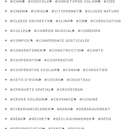
#CHINE
#CHOCOLAT
#CHRISTOPHE COLOMB
#CIDE
#CINÉMA
#CIRQUE
#CITOYENNETÉ
#CLASSE NATURE
#CLASSE ORCHESTRE
#CLIMAT
#CME
#COÉDUCATION
#COLLÈGE
#COMÉDIE MUSICALE
#COMÉDIEN
#COMPOST
#CONFÉRENCE GESTICULÉE
#CONSENTEMENT
#CONSTRUCTION
#CONTE
#COOPÉRATION
#COOPÉRATIVE
#COOPÉRATIVE SCOLAIRE
#CORAIL
#CORSETIER
#CÔTE D'IVOIRE
#COURSE
#COUSTEAU
#CPNQUÊTE SPATIALE
#CROCECRAN
#CROSS SOLIDAIRE
#CROYANCES
#CUISINE
#CYBERHARCÈLEMENT
#DANSE
#DÉBARQUEMENT
#DÉBAT
#DÉCHETS
#DÉCLOISONNEMENT
#DÉFIS
#DÉFORESTATION
#DENTS
#DESSIN