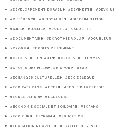
#DÉVELOPPEMENT DURABLE
#DEVINETTE
#DEVOIRS
#DIFFÉRENCE
#DINOSAURES
#DISCRIMINATION
#DJEBÉ
#DJEMBÉ
#DOCTEUR CALMETTE
#DOCUMENTAIRE
#DOROTHÉE VOLUT
#DOUBLEUR
#DROGUE
#DROITS DE L'ENFANT
#DROITS DES ENFANTS
#DROITS DES FEMMES
#DROITS DES FILLES
#E-SPORT
#EAU
#ECHANGES CULTURELLES
#ECO DÉLÉGUÉ
#ECO PATURAGE
#ECOLE
#ECOLE D'AUTREFOIS
#ECOLE DEHORS
#ECOLOGIE
#ECONOMIE SOCIALE ET SOILDAIRE
#ECRANS
#ECRITURE
#ECRIVAIN
#EDUCATION
#EDUCATION NOUVELLE
#EGALITÉ DE GENRES