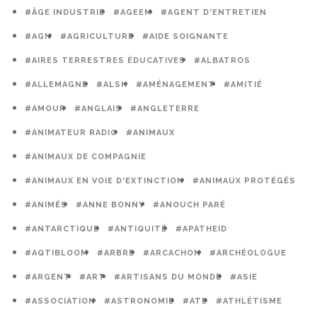
#ÂGE INDUSTRIE
#AGEEM
#AGENT D'ENTRETIEN
#AGN
#AGRICULTURE
#AIDE SOIGNANTE
#AIRES TERRESTRES ÉDUCATIVES
#ALBATROS
#ALLEMAGNE
#ALSH
#AMÉNAGEMENT
#AMITIÉ
#AMOUR
#ANGLAIS
#ANGLETERRE
#ANIMATEUR RADIO
#ANIMAUX
#ANIMAUX DE COMPAGNIE
#ANIMAUX EN VOIE D'EXTINCTION
#ANIMAUX PROTÉGÉS
#ANIMÉS
#ANNE BONNY
#ANOUCH PARÉ
#ANTARCTIQUE
#ANTIQUITÉ
#APATHEID
#AQTIBLOOM
#ARBRE
#ARCACHON
#ARCHÉOLOGUE
#ARGENT
#ART
#ARTISANS DU MONDE
#ASIE
#ASSOCIATION
#ASTRONOMIE
#ATE
#ATHLÉTISME