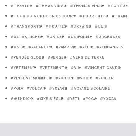
#THÉÂTRE
#THMAS VINAU
#THOMAS VINAU
#TORTUE
#TOUR DU MONDE EN 80 JOURS
#TOUR EIFFEL
#TRAIN
#TRANSPORTS
#TRUFFES
#UKRAINE
#ULIS
#ULTRA RICHES
#UNICEF
#UNIFORME
#URGENCES
#USEP
#VACANCES
#VAMPIRE
#VÉLO
#VENDANGES
#VENDÉE GLOBE
#VERGER
#VERS DE TERRE
#VÊTEMENT
#VÊTEMENTS
#VIN
#VINCENT GAUDIN
#VINCENT MUNNIER
#VIOLON
#VOILE
#VOILIER
#VOIX
#VOLCAN
#VOYAGE
#VOYAGE SCOLAIRE
#WENDIGO
#XIXÈ SIÈCLE
#YÉTI
#YOGA
#YOGAA