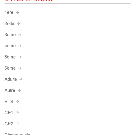
1ère
2nde
3ème
4ème
5ème
6ème
Adulte
Autre
BTS
CE1
CE2
Classe relais