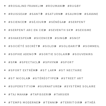
#ROSALIND FRANKLIN
#ROUMANIE
#RUGBY
#RUISSEAU
#SANTÉ
#SATURNE
#SAUMON
#SAVANE
#SCIENCES
#SÉJOURS
#SÉNÉGAL
#SERPENT
#SERPENT ARC EN CIEL
#SEVENTH SKY
#SEXISME
#SHAKESPEAR
#SICENCES
#SINGE
#SNCF
#SOCIÉTÉ SECRÈTE
#SOLEIL
#SOLIDARITÉ
#SOMMEIL
#SOPHIE ADENOT
#SORTIE SCOLAIRE
#SOUVENIRS
#SPA
#SPECTACLE
#SPHYNX
#SPORT
#SPORT EXTRÊME
#ST LARY
#ST NECTAIRE
#ST NICOLAS
#STÉRÉOTYPES
#STREET ART
#SUPERSTITION
#SURNATUREL
#SYSTÈME SOLAIRE
#TAJ MAHAL
#TAPISSERIE
#TARSIER
#TEMPS MODERNES
#TENNIS
#TERRITOIRE
#THÉÂ