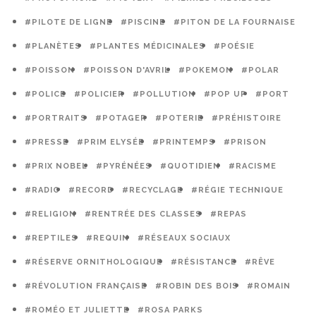
#PILOTE DE LIGNE
#PISCINE
#PITON DE LA FOURNAISE
#PLANÈTES
#PLANTES MÉDICINALES
#POÉSIE
#POISSON
#POISSON D'AVRIL
#POKEMON
#POLAR
#POLICE
#POLICIER
#POLLUTION
#POP UP
#PORT
#PORTRAITS
#POTAGER
#POTERIE
#PRÉHISTOIRE
#PRESSE
#PRIM ELYSÉE
#PRINTEMPS
#PRISON
#PRIX NOBEL
#PYRÉNÉES
#QUOTIDIEN
#RACISME
#RADIO
#RECORD
#RECYCLAGE
#RÉGIE TECHNIQUE
#RELIGION
#RENTRÉE DES CLASSES
#REPAS
#REPTILES
#REQUIN
#RÉSEAUX SOCIAUX
#RÉSERVE ORNITHOLOGIQUE
#RÉSISTANCE
#RÊVE
#RÉVOLUTION FRANÇAISE
#ROBIN DES BOIS
#ROMAIN
#ROMÉO ET JULIETTE
#ROSA PARKS