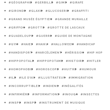
#GÉOGRAPHIE
#GERBILLE
#GIMS
#GIRAFE
#GIRONDE
#GLAXIE
#GLUCOSERIE
#GRAFFITI
#GRAND MUSÉE ÉGYPTIEN
#GRANDE MURAILLE
#GRIFFON
#GROTTE
#GROTTE DE LASCAUX
#GUADELOUPE
#GUERRE
#GUIDE DE MONTAGNE
#GYM
#HAIES
#HAIKU
#HALLOWEEN
#HANDICAP
#HANDISPORT
#HARCÈLEMENT
#HÉRISSON
#HIP HOP
#HIPPOPOTALE
#HIPPOPOTAME
#HISTOIRE
#HITLER
#HOMOPHOBIE
#HOROSCOPE
#HUITRE
#HUMOUR
#ILE
#ILE D'AIX
#ILLUSTRATEUR
#IMMIGRATION
#INCORRUPTIBLES
#INDIENS
#INÉGALITÉS
#INFIRMIÈRE
#INFORMATIONS
#INOUQA
#INSECTES
#INSPE
#INSPÉ
#INSTRUMENT DE MUSIQUE