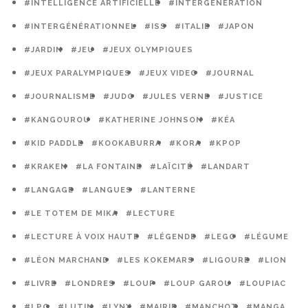
#INTELLIGENCE ARTIFICIELLE
#INTERGÉNÉRATION
#INTERGÉNÉRATIONNEL
#ISS
#ITALIE
#JAPON
#JARDIN
#JEU
#JEUX OLYMPIQUES
#JEUX PARALYMPIQUES
#JEUX VIDEO
#JOURNAL
#JOURNALISME
#JUDO
#JULES VERNE
#JUSTICE
#KANGOUROU
#KATHERINE JOHNSON
#KÉA
#KID PADDLE
#KOOKABURRA
#KORA
#KPOP
#KRAKEN
#LA FONTAINE
#LAÏCITÉ
#LANDART
#LANGAGE
#LANGUES
#LANTERNE
#LE TOTEM DE MIKA
#LECTURE
#LECTURE À VOIX HAUTE
#LÉGENDE
#LEGO
#LÉGUME
#LÉON MARCHAND
#LES KOKEMARS
#LIGOURE
#LION
#LIVRE
#LONDRES
#LOUP
#LOUP GAROU
#LOUPIAC
#LPO
#LUTIN
#LYNX
#MAIRIE
#MANCHOT
#MANGA