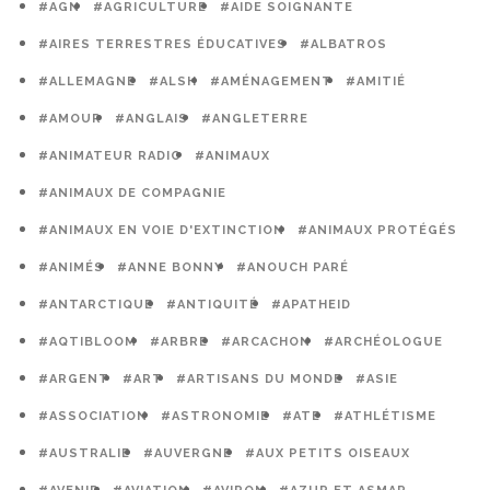
#AGN
#AGRICULTURE
#AIDE SOIGNANTE
#AIRES TERRESTRES ÉDUCATIVES
#ALBATROS
#ALLEMAGNE
#ALSH
#AMÉNAGEMENT
#AMITIÉ
#AMOUR
#ANGLAIS
#ANGLETERRE
#ANIMATEUR RADIO
#ANIMAUX
#ANIMAUX DE COMPAGNIE
#ANIMAUX EN VOIE D'EXTINCTION
#ANIMAUX PROTÉGÉS
#ANIMÉS
#ANNE BONNY
#ANOUCH PARÉ
#ANTARCTIQUE
#ANTIQUITÉ
#APATHEID
#AQTIBLOOM
#ARBRE
#ARCACHON
#ARCHÉOLOGUE
#ARGENT
#ART
#ARTISANS DU MONDE
#ASIE
#ASSOCIATION
#ASTRONOMIE
#ATE
#ATHLÉTISME
#AUSTRALIE
#AUVERGNE
#AUX PETITS OISEAUX