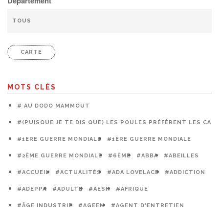
Département
CARTE
MOTS CLÉS
# AU DODO MAMMOUT
#(PUISQUE JE TE DIS QUE) LES POULES PRÉFÈRENT LES CAG
#1ERE GUERRE MONDIALE
#1ÈRE GUERRE MONDIALE
#2ÈME GUERRE MONDIALE
#6ÈME
#ABBA
#ABEILLES
#ACCUEIL
#ACTUALITÉS
#ADA LOVELACE
#ADDICTION
#ADEPPA
#ADULTE
#AESH
#AFRIQUE
#ÂGE INDUSTRIE
#AGEEM
#AGENT D'ENTRETIEN