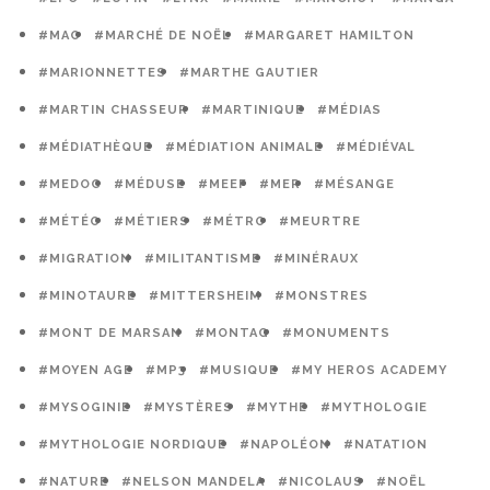
#MAO
#MARCHÉ DE NOËL
#MARGARET HAMILTON
#MARIONNETTES
#MARTHE GAUTIER
#MARTIN CHASSEUR
#MARTINIQUE
#MÉDIAS
#MÉDIATHÈQUE
#MÉDIATION ANIMALE
#MÉDIÉVAL
#MEDOC
#MÉDUSE
#MEEF
#MER
#MÉSANGE
#MÉTÉO
#MÉTIERS
#MÉTRO
#MEURTRE
#MIGRATION
#MILITANTISME
#MINÉRAUX
#MINOTAURE
#MITTERSHEIM
#MONSTRES
#MONT DE MARSAN
#MONTAG
#MONUMENTS
#MOYEN AGE
#MP3
#MUSIQUE
#MY HEROS ACADEMY
#MYSOGINIE
#MYSTÈRES
#MYTHE
#MYTHOLOGIE
#MYTHOLOGIE NORDIQUE
#NAPOLÉON
#NATATION
#NATURE
#NELSON MANDELA
#NICOLAUS
#NOËL