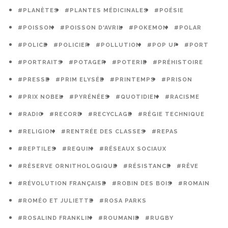
#PLANÈTES
#PLANTES MÉDICINALES
#POÉSIE
#POISSON
#POISSON D'AVRIL
#POKEMON
#POLAR
#POLICE
#POLICIER
#POLLUTION
#POP UP
#PORT
#PORTRAITS
#POTAGER
#POTERIE
#PRÉHISTOIRE
#PRESSE
#PRIM ELYSÉE
#PRINTEMPS
#PRISON
#PRIX NOBEL
#PYRÉNÉES
#QUOTIDIEN
#RACISME
#RADIO
#RECORD
#RECYCLAGE
#RÉGIE TECHNIQUE
#RELIGION
#RENTRÉE DES CLASSES
#REPAS
#REPTILES
#REQUIN
#RÉSEAUX SOCIAUX
#RÉSERVE ORNITHOLOGIQUE
#RÉSISTANCE
#RÊVE
#RÉVOLUTION FRANÇAISE
#ROBIN DES BOIS
#ROMAIN
#ROMÉO ET JULIETTE
#ROSA PARKS
#ROSALIND FRANKLIN
#ROUMANIE
#RUGBY