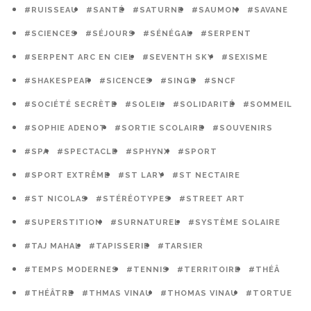
#RUISSEAU
#SANTÉ
#SATURNE
#SAUMON
#SAVANE
#SCIENCES
#SÉJOURS
#SÉNÉGAL
#SERPENT
#SERPENT ARC EN CIEL
#SEVENTH SKY
#SEXISME
#SHAKESPEAR
#SICENCES
#SINGE
#SNCF
#SOCIÉTÉ SECRÈTE
#SOLEIL
#SOLIDARITÉ
#SOMMEIL
#SOPHIE ADENOT
#SORTIE SCOLAIRE
#SOUVENIRS
#SPA
#SPECTACLE
#SPHYNX
#SPORT
#SPORT EXTRÊME
#ST LARY
#ST NECTAIRE
#ST NICOLAS
#STÉRÉOTYPES
#STREET ART
#SUPERSTITION
#SURNATUREL
#SYSTÈME SOLAIRE
#TAJ MAHAL
#TAPISSERIE
#TARSIER
#TEMPS MODERNES
#TENNIS
#TERRITOIRE
#THÉÂ
#THÉÂTRE
#THMAS VINAU
#THOMAS VINAU
#TORTUE