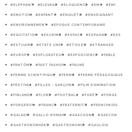
#ELÉPHANT
#ELEVAGE
#ELOQUENCE
#EMC
#EMI
#EMOTION
#ENFANTS
#ENQUÊTE
#ENSEIGNANT
#ENVIRONNEMENT
#EPOQUE CONTEMPORAINE
#EQUITATION
#ESCRIME
#ESPACE
#ESPAGNE
#ESS
#ESTUAIRE
#ETATS UNIS
#ETOILES
#ETRANGER
#EUROPE
#EXPLORATEUR
#EXPOSCIENCE
#FABLE
#FANTÔME
#FAST FASHION
#FAUNE
#FEMME SCIENTIFIQUE
#FERME
#FERME PÉDAGOGIQUE
#FESTIVAL
#FILLES - GARÇONS
#FILM D'ANIMATION
#FINLANDE
#FLORE
#FOOTBALL
#FORÊT
#FORGE
#FORGERON
#FRANCE
#FRATERNITÉ
#FRENCHKIDS
#GALAXIE
#GALLO-ROMAIN
#GASCOGNE
#GASCON
#GASTRONOMADES
#GASTRONOMIE
#GAULOIS