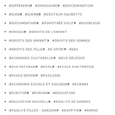
#DIFFÉRENCE
#DINOSAURES
#DISCRIMINATION
#DJEBÉ
#DJEMBÉ
#DOCTEUR CALMETTE
#DOCUMENTAIRE
#DOROTHÉE VOLUT
#DOUBLEUR
#DROGUE
#DROITS DE L'ENFANT
#DROITS DES ENFANTS
#DROITS DES FEMMES
#DROITS DES FILLES
#E-SPORT
#EAU
#ECHANGES CULTURELLES
#ECO DÉLÉGUÉ
#ECO PATURAGE
#ECOLE
#ECOLE D'AUTREFOIS
#ECOLE DEHORS
#ECOLOGIE
#ECONOMIE SOCIALE ET SOILDAIRE
#ECRANS
#ECRITURE
#ECRIVAIN
#EDUCATION
#EDUCATION NOUVELLE
#EGALITÉ DE GENRES
#EGALITÉ FILLES - GARÇONS
#EGYPTIEN
#EHPAD