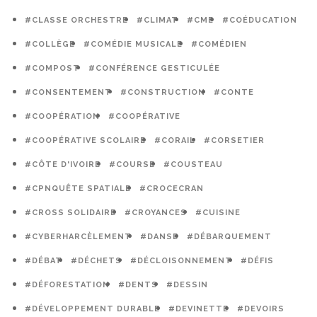
#CLASSE ORCHESTRE
#CLIMAT
#CME
#COÉDUCATION
#COLLÈGE
#COMÉDIE MUSICALE
#COMÉDIEN
#COMPOST
#CONFÉRENCE GESTICULÉE
#CONSENTEMENT
#CONSTRUCTION
#CONTE
#COOPÉRATION
#COOPÉRATIVE
#COOPÉRATIVE SCOLAIRE
#CORAIL
#CORSETIER
#CÔTE D'IVOIRE
#COURSE
#COUSTEAU
#CPNQUÊTE SPATIALE
#CROCECRAN
#CROSS SOLIDAIRE
#CROYANCES
#CUISINE
#CYBERHARCÈLEMENT
#DANSE
#DÉBARQUEMENT
#DÉBAT
#DÉCHETS
#DÉCLOISONNEMENT
#DÉFIS
#DÉFORESTATION
#DENTS
#DESSIN
#DÉVELOPPEMENT DURABLE
#DEVINETTE
#DEVOIRS