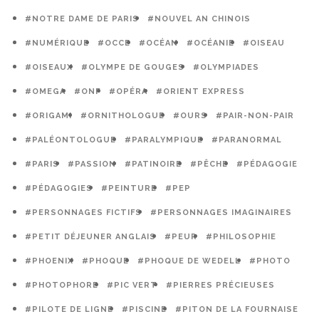
#NOTRE DAME DE PARIS
#NOUVEL AN CHINOIS
#NUMÉRIQUE
#OCCE
#OCÉAN
#OCÉANIE
#OISEAU
#OISEAUX
#OLYMPE DE GOUGES
#OLYMPIADES
#OMEGA
#ONF
#OPÉRA
#ORIENT EXPRESS
#ORIGAMI
#ORNITHOLOGUE
#OURS
#PAIR-NON-PAIR
#PALÉONTOLOGUE
#PARALYMPIQUE
#PARANORMAL
#PARIS
#PASSION
#PATINOIRE
#PÊCHE
#PÉDAGOGIE
#PÉDAGOGIES
#PEINTURE
#PEP
#PERSONNAGES FICTIFS
#PERSONNAGES IMAGINAIRES
#PETIT DÉJEUNER ANGLAIS
#PEUR
#PHILOSOPHIE
#PHOENIX
#PHOQUE
#PHOQUE DE WEDELL
#PHOTO
#PHOTOPHORE
#PIC VERT
#PIERRES PRÉCIEUSES
#PILOTE DE LIGNE
#PISCINE
#PITON DE LA FOURNAISE