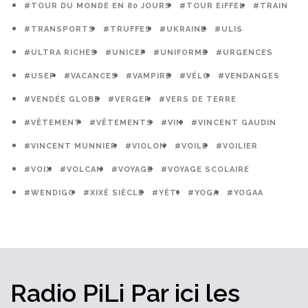
#TOUR DU MONDE EN 80 JOURS
#TOUR EIFFEL
#TRAIN
#TRANSPORTS
#TRUFFES
#UKRAINE
#ULIS
#ULTRA RICHES
#UNICEF
#UNIFORME
#URGENCES
#USEP
#VACANCES
#VAMPIRE
#VÉLO
#VENDANGES
#VENDÉE GLOBE
#VERGER
#VERS DE TERRE
#VÊTEMENT
#VÊTEMENTS
#VIN
#VINCENT GAUDIN
#VINCENT MUNNIER
#VIOLON
#VOILE
#VOILIER
#VOIX
#VOLCAN
#VOYAGE
#VOYAGE SCOLAIRE
#WENDIGO
#XIXÈ SIÈCLE
#YÉTI
#YOGA
#YOGAA
Radio PiLi
Par ici
les