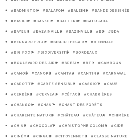
#AVENIR
#AVIATION
#AVIRON
#AZUR ET ASMAR
#BADMINTON
#BALAFON
#BALEINE
#BANDE DESSINÉE
#BASILIC
#BASKET
#BATTERIE
#BATUCADA
#BAYEUX
#BAZAINVILLE
#BAZINVILLE
#BD
#BDA
#BERNARD FRIOT
#BIBLIOTHÉCAIRE
#BIENNALE
#BIG FOOT
#BIODIVERSITÉ
#BORDEAUX
#BOULEVARD DES AIRS
#BRÉSIL
#BTP
#CAMROUN
#CANOË
#CANOPÉ
#CANTAL
#CANTINE
#CARNAVAL
#CAROTTE
#CARTE SENSIBLE
#CASSIOT
#CAUE
#CERBÈRE
#CERVEAU
#CÉTACÉ
#CHABRIÈRES
#CHANSON
#CHANT
#CHANT DES FORÊTS
#CHARENTE NATURE
#CHÂTEAU
#CHÂTEUA
#CHIMÈRE
#CHINE
#CHOCOLAT
#CHRISTOPHE COLOMB
#CIDE
#CINÉMA
#CIRQUE
#CITOYENNETÉ
#CLASSE NATURE