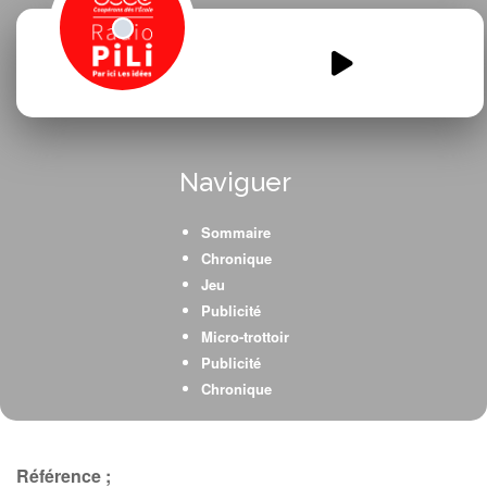
Meme-pas-vrai-meme-pas-
peur-.mp3
00:00
00:00
Naviguer
Sommaire
Chronique
Jeu
Publicité
Micro-trottoir
Publicité
Chronique
Interview
Référence ;