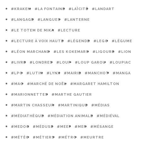
#KRAKEN
#LA FONTAINE
#LAÏCITÉ
#LANDART
#LANGAGE
#LANGUES
#LANTERNE
#LE TOTEM DE MIKA
#LECTURE
#LECTURE À VOIX HAUTE
#LÉGENDE
#LEGO
#LÉGUME
#LÉON MARCHAND
#LES KOKEMARS
#LIGOURE
#LION
#LIVRE
#LONDRES
#LOUP
#LOUP GAROU
#LOUPIAC
#LPO
#LUTIN
#LYNX
#MAIRIE
#MANCHOT
#MANGA
#MAO
#MARCHÉ DE NOËL
#MARGARET HAMILTON
#MARIONNETTES
#MARTHE GAUTIER
#MARTIN CHASSEUR
#MARTINIQUE
#MÉDIAS
#MÉDIATHÈQUE
#MÉDIATION ANIMALE
#MÉDIÉVAL
#MEDOC
#MÉDUSE
#MEEF
#MER
#MÉSANGE
#MÉTÉO
#MÉTIERS
#MÉTRO
#MEURTRE