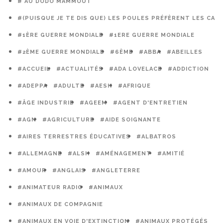
# AU DODO MAMMOUT
#(PUISQUE JE TE DIS QUE) LES POULES PRÉFÈRENT LES CAG
#1ÈRE GUERRE MONDIALE
#1ERE GUERRE MONDIALE
#2ÈME GUERRE MONDIALE
#6ÈME
#ABBA
#ABEILLES
#ACCUEIL
#ACTUALITÉS
#ADA LOVELACE
#ADDICTION
#ADEPPA
#ADULTE
#AESH
#AFRIQUE
#ÂGE INDUSTRIE
#AGEEM
#AGENT D'ENTRETIEN
#AGN
#AGRICULTURE
#AIDE SOIGNANTE
#AIRES TERRESTRES ÉDUCATIVES
#ALBATROS
#ALLEMAGNE
#ALSH
#AMÉNAGEMENT
#AMITIÉ
#AMOUR
#ANGLAIS
#ANGLETERRE
#ANIMATEUR RADIO
#ANIMAUX
#ANIMAUX DE COMPAGNIE
#ANIMAUX EN VOIE D'EXTINCTION
#ANIMAUX PROTÉGÉS