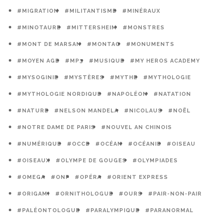
#MIGRATION
#MILITANTISME
#MINÉRAUX
#MINOTAURE
#MITTERSHEIM
#MONSTRES
#MONT DE MARSAN
#MONTAG
#MONUMENTS
#MOYEN AGE
#MP3
#MUSIQUE
#MY HEROS ACADEMY
#MYSOGINIE
#MYSTÈRES
#MYTHE
#MYTHOLOGIE
#MYTHOLOGIE NORDIQUE
#NAPOLÉON
#NATATION
#NATURE
#NELSON MANDELA
#NICOLAUS
#NOËL
#NOTRE DAME DE PARIS
#NOUVEL AN CHINOIS
#NUMÉRIQUE
#OCCE
#OCÉAN
#OCÉANIE
#OISEAU
#OISEAUX
#OLYMPE DE GOUGES
#OLYMPIADES
#OMEGA
#ONF
#OPÉRA
#ORIENT EXPRESS
#ORIGAMI
#ORNITHOLOGUE
#OURS
#PAIR-NON-PAIR
#PALÉONTOLOGUE
#PARALYMPIQUE
#PARANORMAL