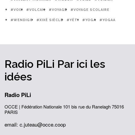
#VOIX
#VOLCAN
#VOYAGE
#VOYAGE SCOLAIRE
#WENDIGO
#XIXÈ SIÈCLE
#YÉTI
#YOGA
#YOGAA
Radio PiLi
Par ici
les
idées
Radio PiLi
OCCE | Fédération Nationale
101 bis rue du Ranelagh
75016
PARIS
email: c.juteau@occe.coop