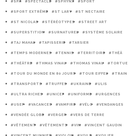
#SPA
#SPECTACLE
#SPHYNX
#SPORT
#SPORT EXTRÊME
#ST LARY
#ST NECTAIRE
#ST NICOLAS
#STÉRÉOTYPES
#STREET ART
#SUPERSTITION
#SURNATUREL
#SYSTÈME SOLAIRE
#TAJ MAHAL
#TAPISSERIE
#TARSIER
#TEMPS MODERNES
#TENNIS
#TERRITOIRE
#THÉÂ
#THÉÂTRE
#THMAS VINAU
#THOMAS VINAU
#TORTUE
#TOUR DU MONDE EN 80 JOURS
#TOUR EIFFEL
#TRAIN
#TRANSPORTS
#TRUFFES
#UKRAINE
#ULIS
#ULTRA RICHES
#UNICEF
#UNIFORME
#URGENCES
#USEP
#VACANCES
#VAMPIRE
#VÉLO
#VENDANGES
#VENDÉE GLOBE
#VERGER
#VERS DE TERRE
#VÊTEMENT
#VÊTEMENTS
#VIN
#VINCENT GAUDIN
#VINCENT MUNNIER
#VIOLON
#VOILE
#VOILIER