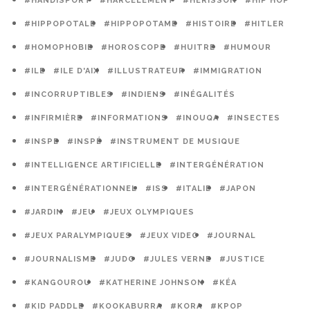
#HANDISPORT
#HARCÈLEMENT
#HÉRISSON
#HIP HOP
#HIPPOPOTALE
#HIPPOPOTAME
#HISTOIRE
#HITLER
#HOMOPHOBIE
#HOROSCOPE
#HUITRE
#HUMOUR
#ILE
#ILE D'AIX
#ILLUSTRATEUR
#IMMIGRATION
#INCORRUPTIBLES
#INDIENS
#INÉGALITÉS
#INFIRMIÈRE
#INFORMATIONS
#INOUQA
#INSECTES
#INSPE
#INSPÉ
#INSTRUMENT DE MUSIQUE
#INTELLIGENCE ARTIFICIELLE
#INTERGÉNÉRATION
#INTERGÉNÉRATIONNEL
#ISS
#ITALIE
#JAPON
#JARDIN
#JEU
#JEUX OLYMPIQUES
#JEUX PARALYMPIQUES
#JEUX VIDEO
#JOURNAL
#JOURNALISME
#JUDO
#JULES VERNE
#JUSTICE
#KANGOUROU
#KATHERINE JOHNSON
#KÉA
#KID PADDLE
#KOOKABURRA
#KORA
#KPOP