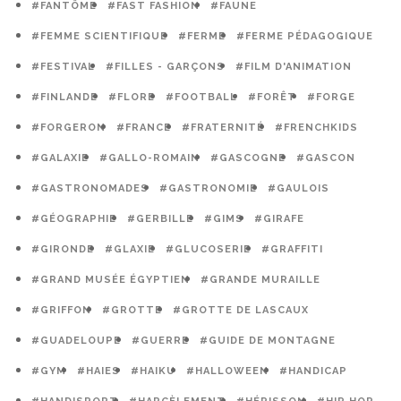
#FANTÔME
#FAST FASHION
#FAUNE
#FEMME SCIENTIFIQUE
#FERME
#FERME PÉDAGOGIQUE
#FESTIVAL
#FILLES - GARÇONS
#FILM D'ANIMATION
#FINLANDE
#FLORE
#FOOTBALL
#FORÊT
#FORGE
#FORGERON
#FRANCE
#FRATERNITÉ
#FRENCHKIDS
#GALAXIE
#GALLO-ROMAIN
#GASCOGNE
#GASCON
#GASTRONOMADES
#GASTRONOMIE
#GAULOIS
#GÉOGRAPHIE
#GERBILLE
#GIMS
#GIRAFE
#GIRONDE
#GLAXIE
#GLUCOSERIE
#GRAFFITI
#GRAND MUSÉE ÉGYPTIEN
#GRANDE MURAILLE
#GRIFFON
#GROTTE
#GROTTE DE LASCAUX
#GUADELOUPE
#GUERRE
#GUIDE DE MONTAGNE
#GYM
#HAIES
#HAIKU
#HALLOWEEN
#HANDICAP