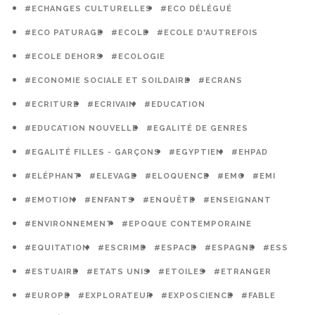
#ECHANGES CULTURELLES
#ECO DÉLÉGUÉ
#ECO PATURAGE
#ECOLE
#ECOLE D'AUTREFOIS
#ECOLE DEHORS
#ECOLOGIE
#ECONOMIE SOCIALE ET SOILDAIRE
#ECRANS
#ECRITURE
#ECRIVAIN
#EDUCATION
#EDUCATION NOUVELLE
#EGALITÉ DE GENRES
#EGALITÉ FILLES - GARÇONS
#EGYPTIEN
#EHPAD
#ELÉPHANT
#ELEVAGE
#ELOQUENCE
#EMC
#EMI
#EMOTION
#ENFANTS
#ENQUÊTE
#ENSEIGNANT
#ENVIRONNEMENT
#EPOQUE CONTEMPORAINE
#EQUITATION
#ESCRIME
#ESPACE
#ESPAGNE
#ESS
#ESTUAIRE
#ETATS UNIS
#ETOILES
#ETRANGER
#EUROPE
#EXPLORATEUR
#EXPOSCIENCE
#FABLE