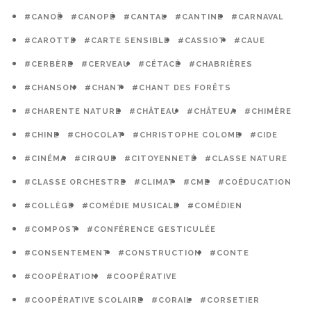
#CANOË
#CANOPÉ
#CANTAL
#CANTINE
#CARNAVAL
#CAROTTE
#CARTE SENSIBLE
#CASSIOT
#CAUE
#CERBÈRE
#CERVEAU
#CÉTACÉ
#CHABRIÈRES
#CHANSON
#CHANT
#CHANT DES FORÊTS
#CHARENTE NATURE
#CHÂTEAU
#CHÂTEUA
#CHIMÈRE
#CHINE
#CHOCOLAT
#CHRISTOPHE COLOMB
#CIDE
#CINÉMA
#CIRQUE
#CITOYENNETÉ
#CLASSE NATURE
#CLASSE ORCHESTRE
#CLIMAT
#CME
#COÉDUCATION
#COLLÈGE
#COMÉDIE MUSICALE
#COMÉDIEN
#COMPOST
#CONFÉRENCE GESTICULÉE
#CONSENTEMENT
#CONSTRUCTION
#CONTE
#COOPÉRATION
#COOPÉRATIVE
#COOPÉRATIVE SCOLAIRE
#CORAIL
#CORSETIER