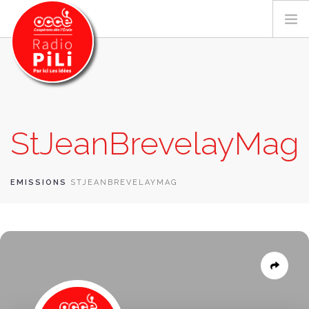
PRÉSENTATION
StJeanBrevelayMag
GRILLE DES PROGRAMMES
EMISSIONS / PODCASTS
SUR LE TERRITOIRE
EMISSIONS
STJEANBREVELAYMAG
RESSOURCES
LES ACTU.
RECHERCHER
CONTACT