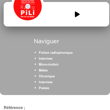
emission-2-mag.mp3
00:00
00:00
Naviguer
Fiction radiophonique
Interview
Micro-trottoir
Météo
Chronique
Interview
Poésie
Référence ;