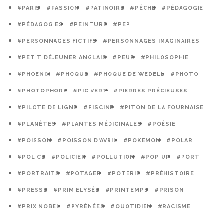
#PARIS
#PASSION
#PATINOIRE
#PÊCHE
#PÉDAGOGIE
#PÉDAGOGIES
#PEINTURE
#PEP
#PERSONNAGES FICTIFS
#PERSONNAGES IMAGINAIRES
#PETIT DÉJEUNER ANGLAIS
#PEUR
#PHILOSOPHIE
#PHOENIX
#PHOQUE
#PHOQUE DE WEDELL
#PHOTO
#PHOTOPHORE
#PIC VERT
#PIERRES PRÉCIEUSES
#PILOTE DE LIGNE
#PISCINE
#PITON DE LA FOURNAISE
#PLANÈTES
#PLANTES MÉDICINALES
#POÉSIE
#POISSON
#POISSON D'AVRIL
#POKEMON
#POLAR
#POLICE
#POLICIER
#POLLUTION
#POP UP
#PORT
#PORTRAITS
#POTAGER
#POTERIE
#PRÉHISTOIRE
#PRESSE
#PRIM ELYSÉE
#PRINTEMPS
#PRISON
#PRIX NOBEL
#PYRÉNÉES
#QUOTIDIEN
#RACISME