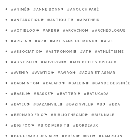
#ANIMÉS
#ANNE BONNY
#ANOUCH PARÉ
#ANTARCTIQUE
#ANTIQUITÉ
#APATHEID
#AQTIBLOOM
#ARBRE
#ARCACHON
#ARCHÉOLOGUE
#ARGENT
#ART
#ARTISANS DU MONDE
#ASIE
#ASSOCIATION
#ASTRONOMIE
#ATE
#ATHLÉTISME
#AUSTRALIE
#AUVERGNE
#AUX PETITS OISEAUX
#AVENIR
#AVIATION
#AVIRON
#AZUR ET ASMAR
#BADMINTON
#BALAFON
#BALEINE
#BANDE DESSINÉE
#BASILIC
#BASKET
#BATTERIE
#BATUCADA
#BAYEUX
#BAZAINVILLE
#BAZINVILLE
#BD
#BDA
#BERNARD FRIOT
#BIBLIOTHÉCAIRE
#BIENNALE
#BIG FOOT
#BIODIVERSITÉ
#BORDEAUX
#BOULEVARD DES AIRS
#BRÉSIL
#BTP
#CAMROUN