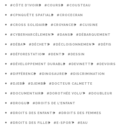
#CÔTE D'IVOIRE
#COURSE
#COUSTEAU
#CPNQUÊTE SPATIALE
#CROCECRAN
#CROSS SOLIDAIRE
#CROYANCES
#CUISINE
#CYBERHARCÈLEMENT
#DANSE
#DÉBARQUEMENT
#DÉBAT
#DÉCHETS
#DÉCLOISONNEMENT
#DÉFIS
#DÉFORESTATION
#DENTS
#DESSIN
#DÉVELOPPEMENT DURABLE
#DEVINETTE
#DEVOIRS
#DIFFÉRENCE
#DINOSAURES
#DISCRIMINATION
#DJEBÉ
#DJEMBÉ
#DOCTEUR CALMETTE
#DOCUMENTAIRE
#DOROTHÉE VOLUT
#DOUBLEUR
#DROGUE
#DROITS DE L'ENFANT
#DROITS DES ENFANTS
#DROITS DES FEMMES
#DROITS DES FILLES
#E-SPORT
#EAU