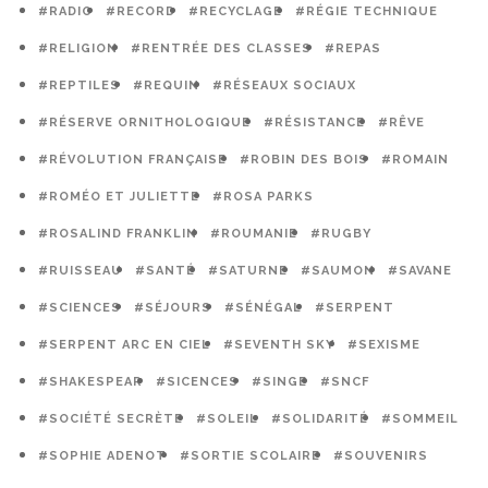
#RADIO
#RECORD
#RECYCLAGE
#RÉGIE TECHNIQUE
#RELIGION
#RENTRÉE DES CLASSES
#REPAS
#REPTILES
#REQUIN
#RÉSEAUX SOCIAUX
#RÉSERVE ORNITHOLOGIQUE
#RÉSISTANCE
#RÊVE
#RÉVOLUTION FRANÇAISE
#ROBIN DES BOIS
#ROMAIN
#ROMÉO ET JULIETTE
#ROSA PARKS
#ROSALIND FRANKLIN
#ROUMANIE
#RUGBY
#RUISSEAU
#SANTÉ
#SATURNE
#SAUMON
#SAVANE
#SCIENCES
#SÉJOURS
#SÉNÉGAL
#SERPENT
#SERPENT ARC EN CIEL
#SEVENTH SKY
#SEXISME
#SHAKESPEAR
#SICENCES
#SINGE
#SNCF
#SOCIÉTÉ SECRÈTE
#SOLEIL
#SOLIDARITÉ
#SOMMEIL
#SOPHIE ADENOT
#SORTIE SCOLAIRE
#SOUVENIRS