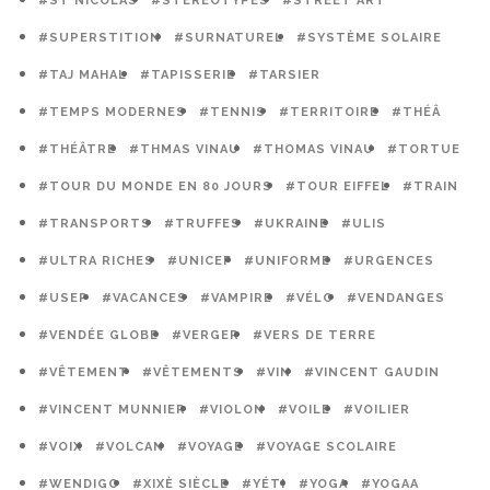
#ST NICOLAS
#STÉRÉOTYPES
#STREET ART
#SUPERSTITION
#SURNATUREL
#SYSTÈME SOLAIRE
#TAJ MAHAL
#TAPISSERIE
#TARSIER
#TEMPS MODERNES
#TENNIS
#TERRITOIRE
#THÉÂ
#THÉÂTRE
#THMAS VINAU
#THOMAS VINAU
#TORTUE
#TOUR DU MONDE EN 80 JOURS
#TOUR EIFFEL
#TRAIN
#TRANSPORTS
#TRUFFES
#UKRAINE
#ULIS
#ULTRA RICHES
#UNICEF
#UNIFORME
#URGENCES
#USEP
#VACANCES
#VAMPIRE
#VÉLO
#VENDANGES
#VENDÉE GLOBE
#VERGER
#VERS DE TERRE
#VÊTEMENT
#VÊTEMENTS
#VIN
#VINCENT GAUDIN
#VINCENT MUNNIER
#VIOLON
#VOILE
#VOILIER
#VOIX
#VOLCAN
#VOYAGE
#VOYAGE SCOLAIRE
#WENDIGO
#XIXÈ SIÈCLE
#YÉTI
#YOGA
#YOGAA