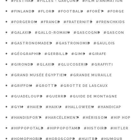
#FESTIVAL
#FILLES - GARÇONS
#FILM D'ANIMATION
#FINLANDE
#FLORE
#FOOTBALL
#FORÊT
#FORGE
#FORGERON
#FRANCE
#FRATERNITÉ
#FRENCHKIDS
#GALAXIE
#GALLO-ROMAIN
#GASCOGNE
#GASCON
#GASTRONOMADES
#GASTRONOMIE
#GAULOIS
#GÉOGRAPHIE
#GERBILLE
#GIMS
#GIRAFE
#GIRONDE
#GLAXIE
#GLUCOSERIE
#GRAFFITI
#GRAND MUSÉE ÉGYPTIEN
#GRANDE MURAILLE
#GRIFFON
#GROTTE
#GROTTE DE LASCAUX
#GUADELOUPE
#GUERRE
#GUIDE DE MONTAGNE
#GYM
#HAIES
#HAIKU
#HALLOWEEN
#HANDICAP
#HANDISPORT
#HARCÈLEMENT
#HÉRISSON
#HIP HOP
#HIPPOPOTALE
#HIPPOPOTAME
#HISTOIRE
#HITLER
#HOMOPHOBIE
#HOROSCOPE
#HUITRE
#HUMOUR