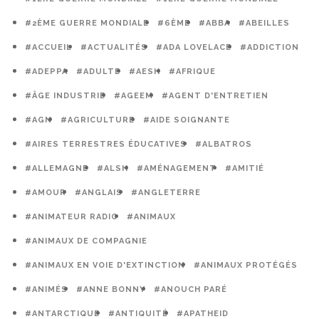
#2ÈME GUERRE MONDIALE
#6ÈME
#ABBA
#ABEILLES
#ACCUEIL
#ACTUALITÉS
#ADA LOVELACE
#ADDICTION
#ADEPPA
#ADULTE
#AESH
#AFRIQUE
#ÂGE INDUSTRIE
#AGEEM
#AGENT D'ENTRETIEN
#AGN
#AGRICULTURE
#AIDE SOIGNANTE
#AIRES TERRESTRES ÉDUCATIVES
#ALBATROS
#ALLEMAGNE
#ALSH
#AMÉNAGEMENT
#AMITIÉ
#AMOUR
#ANGLAIS
#ANGLETERRE
#ANIMATEUR RADIO
#ANIMAUX
#ANIMAUX DE COMPAGNIE
#ANIMAUX EN VOIE D'EXTINCTION
#ANIMAUX PROTÉGÉS
#ANIMÉS
#ANNE BONNY
#ANOUCH PARÉ
#ANTARCTIQUE
#ANTIQUITÉ
#APATHEID