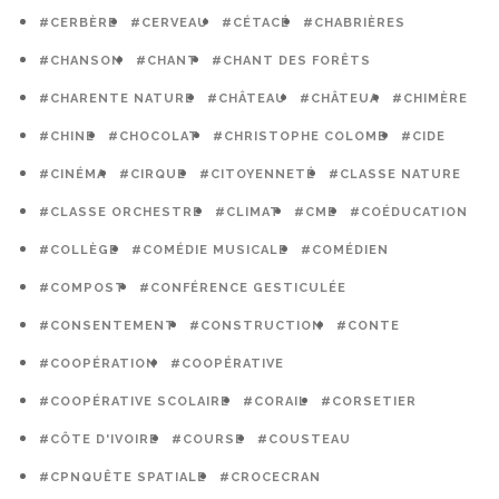
#CERBÈRE
#CERVEAU
#CÉTACÉ
#CHABRIÈRES
#CHANSON
#CHANT
#CHANT DES FORÊTS
#CHARENTE NATURE
#CHÂTEAU
#CHÂTEUA
#CHIMÈRE
#CHINE
#CHOCOLAT
#CHRISTOPHE COLOMB
#CIDE
#CINÉMA
#CIRQUE
#CITOYENNETÉ
#CLASSE NATURE
#CLASSE ORCHESTRE
#CLIMAT
#CME
#COÉDUCATION
#COLLÈGE
#COMÉDIE MUSICALE
#COMÉDIEN
#COMPOST
#CONFÉRENCE GESTICULÉE
#CONSENTEMENT
#CONSTRUCTION
#CONTE
#COOPÉRATION
#COOPÉRATIVE
#COOPÉRATIVE SCOLAIRE
#CORAIL
#CORSETIER
#CÔTE D'IVOIRE
#COURSE
#COUSTEAU
#CPNQUÊTE SPATIALE
#CROCECRAN