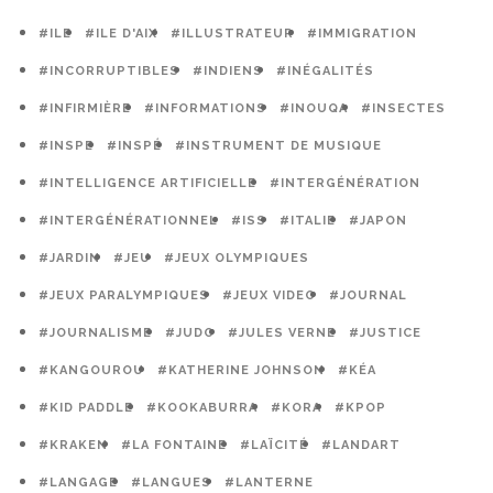
#ILE
#ILE D'AIX
#ILLUSTRATEUR
#IMMIGRATION
#INCORRUPTIBLES
#INDIENS
#INÉGALITÉS
#INFIRMIÈRE
#INFORMATIONS
#INOUQA
#INSECTES
#INSPE
#INSPÉ
#INSTRUMENT DE MUSIQUE
#INTELLIGENCE ARTIFICIELLE
#INTERGÉNÉRATION
#INTERGÉNÉRATIONNEL
#ISS
#ITALIE
#JAPON
#JARDIN
#JEU
#JEUX OLYMPIQUES
#JEUX PARALYMPIQUES
#JEUX VIDEO
#JOURNAL
#JOURNALISME
#JUDO
#JULES VERNE
#JUSTICE
#KANGOUROU
#KATHERINE JOHNSON
#KÉA
#KID PADDLE
#KOOKABURRA
#KORA
#KPOP
#KRAKEN
#LA FONTAINE
#LAÏCITÉ
#LANDART
#LANGAGE
#LANGUES
#LANTERNE