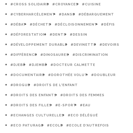
#CROSS SOLIDAIRE
#CROYANCES
#CUISINE
#CYBERHARCÈLEMENT
#DANSE
#DÉBARQUEMENT
#DÉBAT
#DÉCHETS
#DÉCLOISONNEMENT
#DÉFIS
#DÉFORESTATION
#DENTS
#DESSIN
#DÉVELOPPEMENT DURABLE
#DEVINETTE
#DEVOIRS
#DIFFÉRENCE
#DINOSAURES
#DISCRIMINATION
#DJEBÉ
#DJEMBÉ
#DOCTEUR CALMETTE
#DOCUMENTAIRE
#DOROTHÉE VOLUT
#DOUBLEUR
#DROGUE
#DROITS DE L'ENFANT
#DROITS DES ENFANTS
#DROITS DES FEMMES
#DROITS DES FILLES
#E-SPORT
#EAU
#ECHANGES CULTURELLES
#ECO DÉLÉGUÉ
#ECO PATURAGE
#ECOLE
#ECOLE D'AUTREFOIS