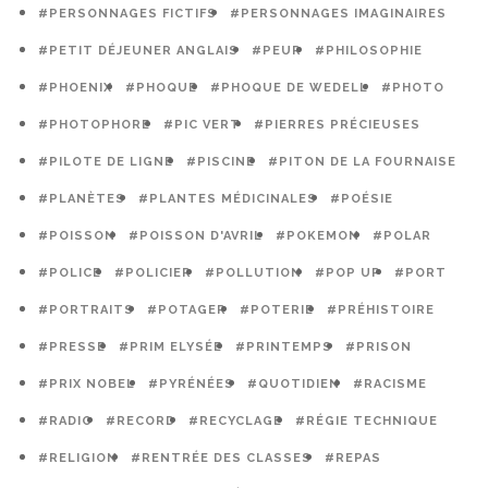
#PERSONNAGES FICTIFS
#PERSONNAGES IMAGINAIRES
#PETIT DÉJEUNER ANGLAIS
#PEUR
#PHILOSOPHIE
#PHOENIX
#PHOQUE
#PHOQUE DE WEDELL
#PHOTO
#PHOTOPHORE
#PIC VERT
#PIERRES PRÉCIEUSES
#PILOTE DE LIGNE
#PISCINE
#PITON DE LA FOURNAISE
#PLANÈTES
#PLANTES MÉDICINALES
#POÉSIE
#POISSON
#POISSON D'AVRIL
#POKEMON
#POLAR
#POLICE
#POLICIER
#POLLUTION
#POP UP
#PORT
#PORTRAITS
#POTAGER
#POTERIE
#PRÉHISTOIRE
#PRESSE
#PRIM ELYSÉE
#PRINTEMPS
#PRISON
#PRIX NOBEL
#PYRÉNÉES
#QUOTIDIEN
#RACISME
#RADIO
#RECORD
#RECYCLAGE
#RÉGIE TECHNIQUE
#RELIGION
#RENTRÉE DES CLASSES
#REPAS