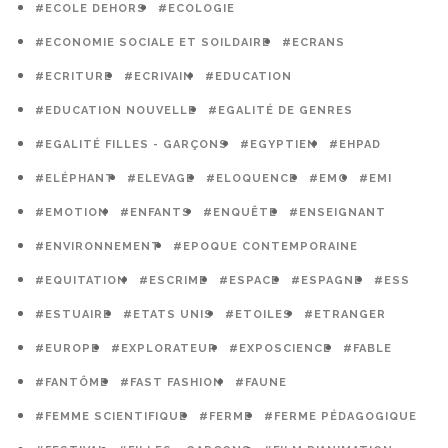
#ECOLE DEHORS
#ECOLOGIE
#ECONOMIE SOCIALE ET SOILDAIRE
#ECRANS
#ECRITURE
#ECRIVAIN
#EDUCATION
#EDUCATION NOUVELLE
#EGALITÉ DE GENRES
#EGALITÉ FILLES - GARÇONS
#EGYPTIEN
#EHPAD
#ELÉPHANT
#ELEVAGE
#ELOQUENCE
#EMC
#EMI
#EMOTION
#ENFANTS
#ENQUÊTE
#ENSEIGNANT
#ENVIRONNEMENT
#EPOQUE CONTEMPORAINE
#EQUITATION
#ESCRIME
#ESPACE
#ESPAGNE
#ESS
#ESTUAIRE
#ETATS UNIS
#ETOILES
#ETRANGER
#EUROPE
#EXPLORATEUR
#EXPOSCIENCE
#FABLE
#FANTÔME
#FAST FASHION
#FAUNE
#FEMME SCIENTIFIQUE
#FERME
#FERME PÉDAGOGIQUE