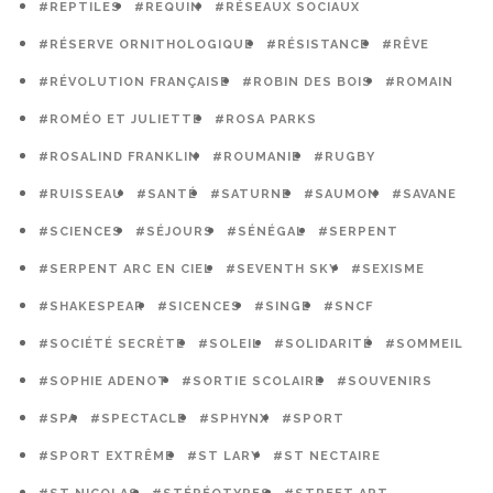
#REPTILES
#REQUIN
#RÉSEAUX SOCIAUX
#RÉSERVE ORNITHOLOGIQUE
#RÉSISTANCE
#RÊVE
#RÉVOLUTION FRANÇAISE
#ROBIN DES BOIS
#ROMAIN
#ROMÉO ET JULIETTE
#ROSA PARKS
#ROSALIND FRANKLIN
#ROUMANIE
#RUGBY
#RUISSEAU
#SANTÉ
#SATURNE
#SAUMON
#SAVANE
#SCIENCES
#SÉJOURS
#SÉNÉGAL
#SERPENT
#SERPENT ARC EN CIEL
#SEVENTH SKY
#SEXISME
#SHAKESPEAR
#SICENCES
#SINGE
#SNCF
#SOCIÉTÉ SECRÈTE
#SOLEIL
#SOLIDARITÉ
#SOMMEIL
#SOPHIE ADENOT
#SORTIE SCOLAIRE
#SOUVENIRS
#SPA
#SPECTACLE
#SPHYNX
#SPORT
#SPORT EXTRÊME
#ST LARY
#ST NECTAIRE