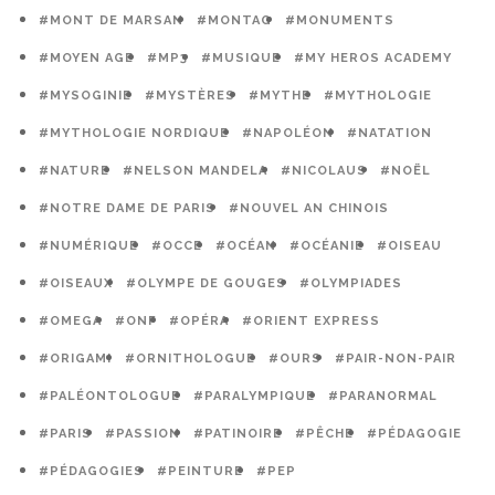
#MONT DE MARSAN
#MONTAG
#MONUMENTS
#MOYEN AGE
#MP3
#MUSIQUE
#MY HEROS ACADEMY
#MYSOGINIE
#MYSTÈRES
#MYTHE
#MYTHOLOGIE
#MYTHOLOGIE NORDIQUE
#NAPOLÉON
#NATATION
#NATURE
#NELSON MANDELA
#NICOLAUS
#NOËL
#NOTRE DAME DE PARIS
#NOUVEL AN CHINOIS
#NUMÉRIQUE
#OCCE
#OCÉAN
#OCÉANIE
#OISEAU
#OISEAUX
#OLYMPE DE GOUGES
#OLYMPIADES
#OMEGA
#ONF
#OPÉRA
#ORIENT EXPRESS
#ORIGAMI
#ORNITHOLOGUE
#OURS
#PAIR-NON-PAIR
#PALÉONTOLOGUE
#PARALYMPIQUE
#PARANORMAL
#PARIS
#PASSION
#PATINOIRE
#PÊCHE
#PÉDAGOGIE
#PÉDAGOGIES
#PEINTURE
#PEP