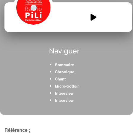
Les-Super-Heros-de-la-
Nature.mp3
00:00
00:00
Naviguer
Sommaire
Chronique
Chant
Micro-trottoir
Inteerview
Inteerview
Référence ;