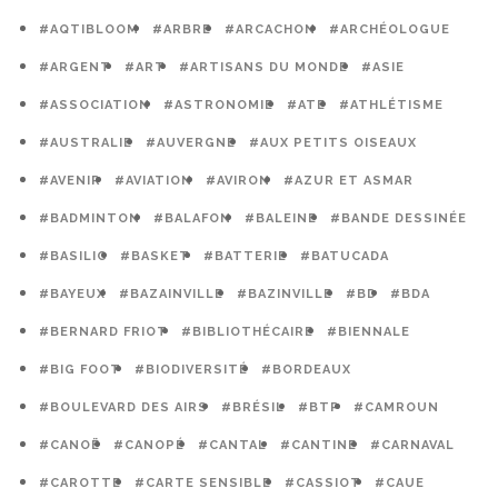
#AQTIBLOOM
#ARBRE
#ARCACHON
#ARCHÉOLOGUE
#ARGENT
#ART
#ARTISANS DU MONDE
#ASIE
#ASSOCIATION
#ASTRONOMIE
#ATE
#ATHLÉTISME
#AUSTRALIE
#AUVERGNE
#AUX PETITS OISEAUX
#AVENIR
#AVIATION
#AVIRON
#AZUR ET ASMAR
#BADMINTON
#BALAFON
#BALEINE
#BANDE DESSINÉE
#BASILIC
#BASKET
#BATTERIE
#BATUCADA
#BAYEUX
#BAZAINVILLE
#BAZINVILLE
#BD
#BDA
#BERNARD FRIOT
#BIBLIOTHÉCAIRE
#BIENNALE
#BIG FOOT
#BIODIVERSITÉ
#BORDEAUX
#BOULEVARD DES AIRS
#BRÉSIL
#BTP
#CAMROUN
#CANOË
#CANOPÉ
#CANTAL
#CANTINE
#CARNAVAL
#CAROTTE
#CARTE SENSIBLE
#CASSIOT
#CAUE