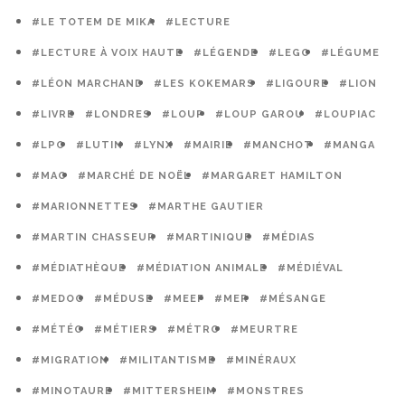
#LE TOTEM DE MIKA
#LECTURE
#LECTURE À VOIX HAUTE
#LÉGENDE
#LEGO
#LÉGUME
#LÉON MARCHAND
#LES KOKEMARS
#LIGOURE
#LION
#LIVRE
#LONDRES
#LOUP
#LOUP GAROU
#LOUPIAC
#LPO
#LUTIN
#LYNX
#MAIRIE
#MANCHOT
#MANGA
#MAO
#MARCHÉ DE NOËL
#MARGARET HAMILTON
#MARIONNETTES
#MARTHE GAUTIER
#MARTIN CHASSEUR
#MARTINIQUE
#MÉDIAS
#MÉDIATHÈQUE
#MÉDIATION ANIMALE
#MÉDIÉVAL
#MEDOC
#MÉDUSE
#MEEF
#MER
#MÉSANGE
#MÉTÉO
#MÉTIERS
#MÉTRO
#MEURTRE
#MIGRATION
#MILITANTISME
#MINÉRAUX
#MINOTAURE
#MITTERSHEIM
#MONSTRES