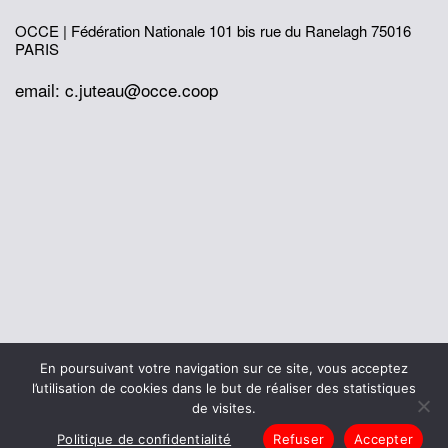
OCCE | Fédération Nationale
101 bis rue du Ranelagh
75016
PARIS
email: c.juteau@occe.coop
© 2026 Office Central de la Coopération à l'École
En poursuivant votre navigation sur ce site, vous acceptez
Mentions légales
Politique de confidentialité
l’utilisation de cookies dans le but de réaliser des statistiques
L’histoire de I’OCCE
de visites.
Politique de confidentialité
Refuser
Accepter