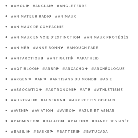
#AMOUR
#ANGLAIS
#ANGLETERRE
#ANIMATEUR RADIO
#ANIMAUX
#ANIMAUX DE COMPAGNIE
#ANIMAUX EN VOIE D'EXTINCTION
#ANIMAUX PROTÉGÉS
#ANIMÉS
#ANNE BONNY
#ANOUCH PARÉ
#ANTARCTIQUE
#ANTIQUITÉ
#APATHEID
#AQTIBLOOM
#ARBRE
#ARCACHON
#ARCHÉOLOGUE
#ARGENT
#ART
#ARTISANS DU MONDE
#ASIE
#ASSOCIATION
#ASTRONOMIE
#ATE
#ATHLÉTISME
#AUSTRALIE
#AUVERGNE
#AUX PETITS OISEAUX
#AVENIR
#AVIATION
#AVIRON
#AZUR ET ASMAR
#BADMINTON
#BALAFON
#BALEINE
#BANDE DESSINÉE
#BASILIC
#BASKET
#BATTERIE
#BATUCADA