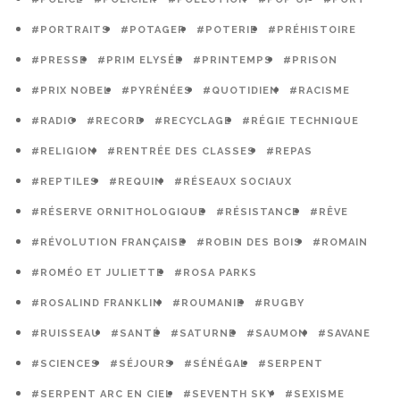
#PORTRAITS
#POTAGER
#POTERIE
#PRÉHISTOIRE
#PRESSE
#PRIM ELYSÉE
#PRINTEMPS
#PRISON
#PRIX NOBEL
#PYRÉNÉES
#QUOTIDIEN
#RACISME
#RADIO
#RECORD
#RECYCLAGE
#RÉGIE TECHNIQUE
#RELIGION
#RENTRÉE DES CLASSES
#REPAS
#REPTILES
#REQUIN
#RÉSEAUX SOCIAUX
#RÉSERVE ORNITHOLOGIQUE
#RÉSISTANCE
#RÊVE
#RÉVOLUTION FRANÇAISE
#ROBIN DES BOIS
#ROMAIN
#ROMÉO ET JULIETTE
#ROSA PARKS
#ROSALIND FRANKLIN
#ROUMANIE
#RUGBY
#RUISSEAU
#SANTÉ
#SATURNE
#SAUMON
#SAVANE
#SCIENCES
#SÉJOURS
#SÉNÉGAL
#SERPENT
#SERPENT ARC EN CIEL
#SEVENTH SKY
#SEXISME