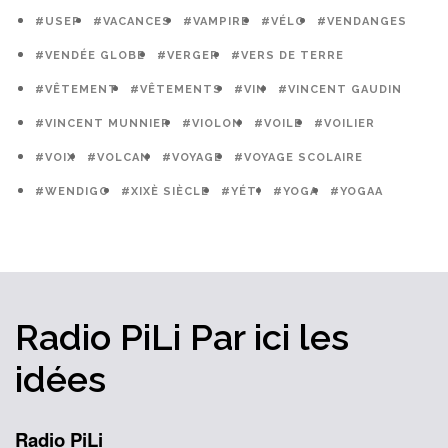
#USEP
#VACANCES
#VAMPIRE
#VÉLO
#VENDANGES
#VENDÉE GLOBE
#VERGER
#VERS DE TERRE
#VÊTEMENT
#VÊTEMENTS
#VIN
#VINCENT GAUDIN
#VINCENT MUNNIER
#VIOLON
#VOILE
#VOILIER
#VOIX
#VOLCAN
#VOYAGE
#VOYAGE SCOLAIRE
#WENDIGO
#XIXÈ SIÈCLE
#YÉTI
#YOGA
#YOGAA
Radio PiLi
Par ici
les
idées
Radio PiLi