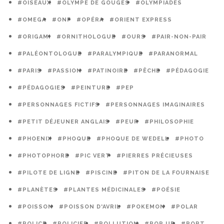
#OISEAUX
#OLYMPE DE GOUGES
#OLYMPIADES
#OMEGA
#ONF
#OPÉRA
#ORIENT EXPRESS
#ORIGAMI
#ORNITHOLOGUE
#OURS
#PAIR-NON-PAIR
#PALÉONTOLOGUE
#PARALYMPIQUE
#PARANORMAL
#PARIS
#PASSION
#PATINOIRE
#PÊCHE
#PÉDAGOGIE
#PÉDAGOGIES
#PEINTURE
#PEP
#PERSONNAGES FICTIFS
#PERSONNAGES IMAGINAIRES
#PETIT DÉJEUNER ANGLAIS
#PEUR
#PHILOSOPHIE
#PHOENIX
#PHOQUE
#PHOQUE DE WEDELL
#PHOTO
#PHOTOPHORE
#PIC VERT
#PIERRES PRÉCIEUSES
#PILOTE DE LIGNE
#PISCINE
#PITON DE LA FOURNAISE
#PLANÈTES
#PLANTES MÉDICINALES
#POÉSIE
#POISSON
#POISSON D'AVRIL
#POKEMON
#POLAR
#POLICE
#POLICIER
#POLLUTION
#POP UP
#PORT