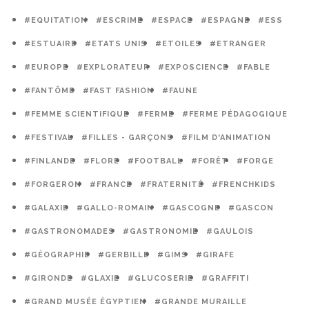
#EQUITATION
#ESCRIME
#ESPACE
#ESPAGNE
#ESS
#ESTUAIRE
#ETATS UNIS
#ETOILES
#ETRANGER
#EUROPE
#EXPLORATEUR
#EXPOSCIENCE
#FABLE
#FANTÔME
#FAST FASHION
#FAUNE
#FEMME SCIENTIFIQUE
#FERME
#FERME PÉDAGOGIQUE
#FESTIVAL
#FILLES - GARÇONS
#FILM D'ANIMATION
#FINLANDE
#FLORE
#FOOTBALL
#FORÊT
#FORGE
#FORGERON
#FRANCE
#FRATERNITÉ
#FRENCHKIDS
#GALAXIE
#GALLO-ROMAIN
#GASCOGNE
#GASCON
#GASTRONOMADES
#GASTRONOMIE
#GAULOIS
#GÉOGRAPHIE
#GERBILLE
#GIMS
#GIRAFE
#GIRONDE
#GLAXIE
#GLUCOSERIE
#GRAFFITI
#GRAND MUSÉE ÉGYPTIEN
#GRANDE MURAILLE