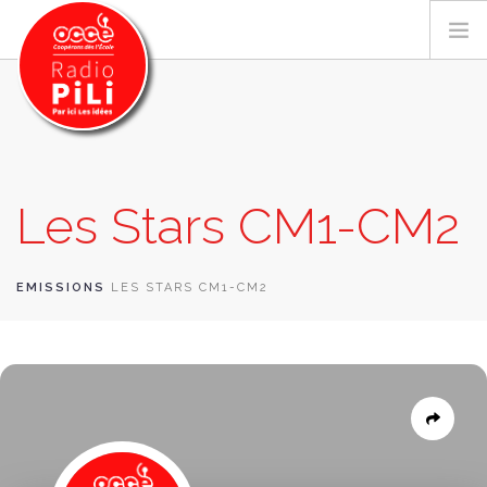
PRÉSENTATION
Les Stars CM1-CM2
GRILLE DES PROGRAMMES
EMISSIONS / PODCASTS
SUR LE TERRITOIRE
EMISSIONS
LES STARS CM1-CM2
RESSOURCES
LES ACTU.
RECHERCHER
CONTACT