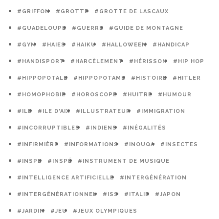
#GRIFFON
#GROTTE
#GROTTE DE LASCAUX
#GUADELOUPE
#GUERRE
#GUIDE DE MONTAGNE
#GYM
#HAIES
#HAIKU
#HALLOWEEN
#HANDICAP
#HANDISPORT
#HARCÈLEMENT
#HÉRISSON
#HIP HOP
#HIPPOPOTALE
#HIPPOPOTAME
#HISTOIRE
#HITLER
#HOMOPHOBIE
#HOROSCOPE
#HUITRE
#HUMOUR
#ILE
#ILE D'AIX
#ILLUSTRATEUR
#IMMIGRATION
#INCORRUPTIBLES
#INDIENS
#INÉGALITÉS
#INFIRMIÈRE
#INFORMATIONS
#INOUQA
#INSECTES
#INSPE
#INSPÉ
#INSTRUMENT DE MUSIQUE
#INTELLIGENCE ARTIFICIELLE
#INTERGÉNÉRATION
#INTERGÉNÉRATIONNEL
#ISS
#ITALIE
#JAPON
#JARDIN
#JEU
#JEUX OLYMPIQUES