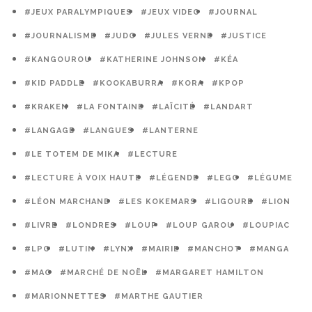
#JEUX PARALYMPIQUES
#JEUX VIDEO
#JOURNAL
#JOURNALISME
#JUDO
#JULES VERNE
#JUSTICE
#KANGOUROU
#KATHERINE JOHNSON
#KÉA
#KID PADDLE
#KOOKABURRA
#KORA
#KPOP
#KRAKEN
#LA FONTAINE
#LAÏCITÉ
#LANDART
#LANGAGE
#LANGUES
#LANTERNE
#LE TOTEM DE MIKA
#LECTURE
#LECTURE À VOIX HAUTE
#LÉGENDE
#LEGO
#LÉGUME
#LÉON MARCHAND
#LES KOKEMARS
#LIGOURE
#LION
#LIVRE
#LONDRES
#LOUP
#LOUP GAROU
#LOUPIAC
#LPO
#LUTIN
#LYNX
#MAIRIE
#MANCHOT
#MANGA
#MAO
#MARCHÉ DE NOËL
#MARGARET HAMILTON
#MARIONNETTES
#MARTHE GAUTIER