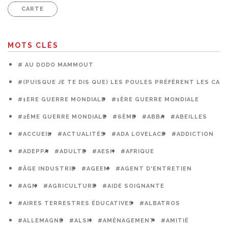
CARTE
MOTS CLÉS
# AU DODO MAMMOUT
#(PUISQUE JE TE DIS QUE) LES POULES PRÉFÈRENT LES CAG
#1ERE GUERRE MONDIALE
#1ÈRE GUERRE MONDIALE
#2ÈME GUERRE MONDIALE
#6ÈME
#ABBA
#ABEILLES
#ACCUEIL
#ACTUALITÉS
#ADA LOVELACE
#ADDICTION
#ADEPPA
#ADULTE
#AESH
#AFRIQUE
#ÂGE INDUSTRIE
#AGEEM
#AGENT D'ENTRETIEN
#AGN
#AGRICULTURE
#AIDE SOIGNANTE
#AIRES TERRESTRES ÉDUCATIVES
#ALBATROS
#ALLEMAGNE
#ALSH
#AMÉNAGEMENT
#AMITIÉ