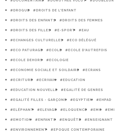
#DOCUMENTAIRE
#DOROTHÉE VOLUT
#DOUBLEUR
#DROGUE
#DROITS DE L'ENFANT
#DROITS DES ENFANTS
#DROITS DES FEMMES
#DROITS DES FILLES
#E-SPORT
#EAU
#ECHANGES CULTURELLES
#ECO DÉLÉGUÉ
#ECO PATURAGE
#ECOLE
#ECOLE D'AUTREFOIS
#ECOLE DEHORS
#ECOLOGIE
#ECONOMIE SOCIALE ET SOILDAIRE
#ECRANS
#ECRITURE
#ECRIVAIN
#EDUCATION
#EDUCATION NOUVELLE
#EGALITÉ DE GENRES
#EGALITÉ FILLES - GARÇONS
#EGYPTIEN
#EHPAD
#ELÉPHANT
#ELEVAGE
#ELOQUENCE
#EMC
#EMI
#EMOTION
#ENFANTS
#ENQUÊTE
#ENSEIGNANT
#ENVIRONNEMENT
#EPOQUE CONTEMPORAINE