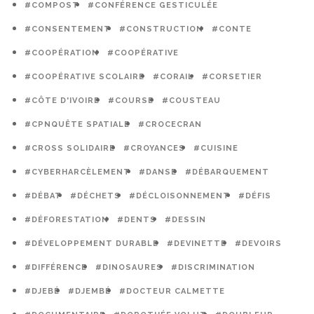
#COMPOST
#CONFÉRENCE GESTICULÉE
#CONSENTEMENT
#CONSTRUCTION
#CONTE
#COOPÉRATION
#COOPÉRATIVE
#COOPÉRATIVE SCOLAIRE
#CORAIL
#CORSETIER
#CÔTE D'IVOIRE
#COURSE
#COUSTEAU
#CPNQUÊTE SPATIALE
#CROCECRAN
#CROSS SOLIDAIRE
#CROYANCES
#CUISINE
#CYBERHARCÈLEMENT
#DANSE
#DÉBARQUEMENT
#DÉBAT
#DÉCHETS
#DÉCLOISONNEMENT
#DÉFIS
#DÉFORESTATION
#DENTS
#DESSIN
#DÉVELOPPEMENT DURABLE
#DEVINETTE
#DEVOIRS
#DIFFÉRENCE
#DINOSAURES
#DISCRIMINATION
#DJEBÉ
#DJEMBÉ
#DOCTEUR CALMETTE