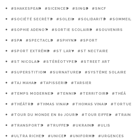
#SHAKESPEAR
#SICENCES
#SINGE
#SNCF
#SOCIÉTÉ SECRÈTE
#SOLEIL
#SOLIDARITÉ
#SOMMEIL
#SOPHIE ADENOT
#SORTIE SCOLAIRE
#SOUVENIRS
#SPA
#SPECTACLE
#SPHYNX
#SPORT
#SPORT EXTRÊME
#ST LARY
#ST NECTAIRE
#ST NICOLAS
#STÉRÉOTYPES
#STREET ART
#SUPERSTITION
#SURNATUREL
#SYSTÈME SOLAIRE
#TAJ MAHAL
#TAPISSERIE
#TARSIER
#TEMPS MODERNES
#TENNIS
#TERRITOIRE
#THÉÂ
#THÉÂTRE
#THMAS VINAU
#THOMAS VINAU
#TORTUE
#TOUR DU MONDE EN 80 JOURS
#TOUR EIFFEL
#TRAIN
#TRANSPORTS
#TRUFFES
#UKRAINE
#ULIS
#ULTRA RICHES
#UNICEF
#UNIFORME
#URGENCES