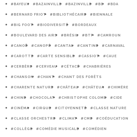
#BAYEUX
#BAZAINVILLE
#BAZINVILLE
#BD
#BDA
#BERNARD FRIOT
#BIBLIOTHÉCAIRE
#BIENNALE
#BIG FOOT
#BIODIVERSITÉ
#BORDEAUX
#BOULEVARD DES AIRS
#BRÉSIL
#BTP
#CAMROUN
#CANOË
#CANOPÉ
#CANTAL
#CANTINE
#CARNAVAL
#CAROTTE
#CARTE SENSIBLE
#CASSIOT
#CAUE
#CERBÈRE
#CERVEAU
#CÉTACÉ
#CHABRIÈRES
#CHANSON
#CHANT
#CHANT DES FORÊTS
#CHARENTE NATURE
#CHÂTEAU
#CHÂTEUA
#CHIMÈRE
#CHINE
#CHOCOLAT
#CHRISTOPHE COLOMB
#CIDE
#CINÉMA
#CIRQUE
#CITOYENNETÉ
#CLASSE NATURE
#CLASSE ORCHESTRE
#CLIMAT
#CME
#COÉDUCATION
#COLLÈGE
#COMÉDIE MUSICALE
#COMÉDIEN