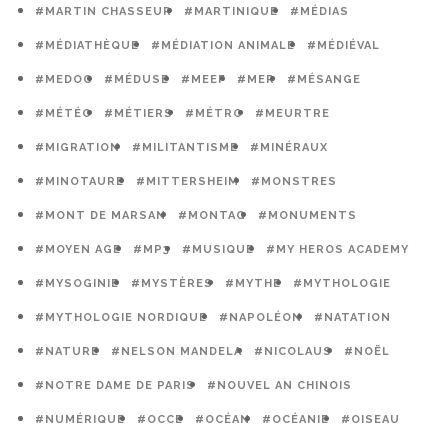
#MARTIN CHASSEUR
#MARTINIQUE
#MÉDIAS
#MÉDIATHÈQUE
#MÉDIATION ANIMALE
#MÉDIÉVAL
#MEDOC
#MÉDUSE
#MEEF
#MER
#MÉSANGE
#MÉTÉO
#MÉTIERS
#MÉTRO
#MEURTRE
#MIGRATION
#MILITANTISME
#MINÉRAUX
#MINOTAURE
#MITTERSHEIM
#MONSTRES
#MONT DE MARSAN
#MONTAG
#MONUMENTS
#MOYEN AGE
#MP3
#MUSIQUE
#MY HEROS ACADEMY
#MYSOGINIE
#MYSTÈRES
#MYTHE
#MYTHOLOGIE
#MYTHOLOGIE NORDIQUE
#NAPOLÉON
#NATATION
#NATURE
#NELSON MANDELA
#NICOLAUS
#NOËL
#NOTRE DAME DE PARIS
#NOUVEL AN CHINOIS
#NUMÉRIQUE
#OCCE
#OCÉAN
#OCÉANIE
#OISEAU