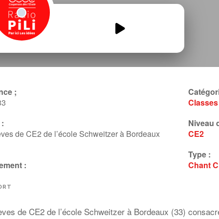
Les-Ptits-Genies-du-Sport.mp3
00:00
00:00
nce ;
Catégori
33
Classes
:
Niveau d
ves de CE2 de l’école Schweitzer à Bordeaux
CE2
Type :
ement :
Chant
C
ORT
èves de CE2 de l’école Schweitzer à Bordeaux (33) consacre