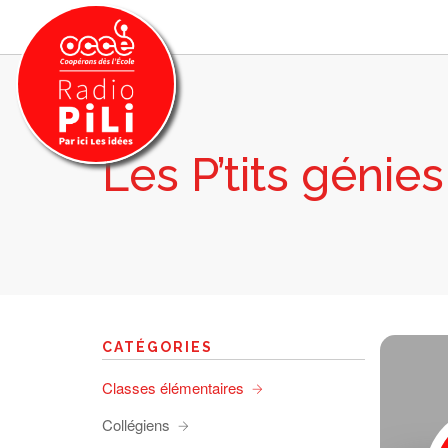
Les P’tits génie
PRÉSENTATION
GRILLE DES PROGRAMMES
EMISSIONS / PODCASTS
SUR LE TERRITOIRE
RESSOURCES
LES ACTU.
CATÉGORIES
RECHERCHER
Classes élémentaires
CONTACT
Collégiens