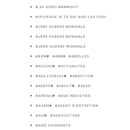
# AU DODO MAMMOUT
#(PUISQUE JE TE DIS QUE) LES POULES PRÉFÈR
#1ERE GUERRE MONDIALE
#1ÈRE GUERRE MONDIALE
#2ÈME GUERRE MONDIALE
#6ÈME
#ABBA
#ABEILLES
#ACCUEIL
#ACTUALITÉS
#ADA LOVELACE
#ADDICTION
#ADEPPA
#ADULTE
#AESH
#AFRIQUE
#ÂGE INDUSTRIE
#AGEEM
#AGENT D'ENTRETIEN
#AGN
#AGRICULTURE
#AIDE SOIGNANTE