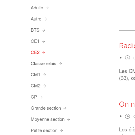
Adulte
Autre
BTS
CE1
Radi
CE2
Classe relais
Les CM1
CM1
(33), o
CM2
CP
On n
Grande section
Moyenne section
Les él
Petite section