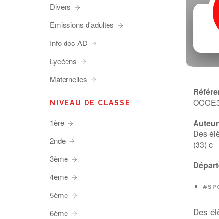
Divers
Emissions d'adultes
Info des AD
Lycéens
Maternelles
Référe
OCCE
NIVEAU DE CLASSE
1ère
Auteur 
Des élè
2nde
(33) c
3ème
Départ
4ème
#SP
5ème
Des él
6ème