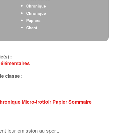
Chronique
Chronique
Papiers
Chant
e(s) :
 élémentaires
e classe :
hronique
Micro-trottoir
Papier
Sommaire
nt leur émission au sport.