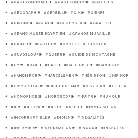
#GASTRONOMADES
#GASTRONOMIE
#GAULOIS
#GÉOGRAPHIE
#GERBILLE
#GIMS
#GIRAFE
#GIRONDE
#GLAXIE
#GLUCOSERIE
#GRAFFITI
#GRAND MUSÉE ÉGYPTIEN
#GRANDE MURAILLE
#GRIFFON
#GROTTE
#GROTTE DE LASCAUX
#GUADELOUPE
#GUERRE
#GUIDE DE MONTAGNE
#GYM
#HAIES
#HAIKU
#HALLOWEEN
#HANDICAP
#HANDISPORT
#HARCÈLEMENT
#HÉRISSON
#HIP HOP
#HIPPOPOTALE
#HIPPOPOTAME
#HISTOIRE
#HITLER
#HOMOPHOBIE
#HOROSCOPE
#HUITRE
#HUMOUR
#ILE
#ILE D'AIX
#ILLUSTRATEUR
#IMMIGRATION
#INCORRUPTIBLES
#INDIENS
#INÉGALITÉS
#INFIRMIÈRE
#INFORMATIONS
#INOUQA
#INSECTES