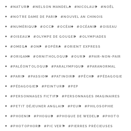
#NATURE
#NELSON MANDELA
#NICOLAUS
#NOËL
#NOTRE DAME DE PARIS
#NOUVEL AN CHINOIS
#NUMÉRIQUE
#OCCE
#OCÉAN
#OCÉANIE
#OISEAU
#OISEAUX
#OLYMPE DE GOUGES
#OLYMPIADES
#OMEGA
#ONF
#OPÉRA
#ORIENT EXPRESS
#ORIGAMI
#ORNITHOLOGUE
#OURS
#PAIR-NON-PAIR
#PALÉONTOLOGUE
#PARALYMPIQUE
#PARANORMAL
#PARIS
#PASSION
#PATINOIRE
#PÊCHE
#PÉDAGOGIE
#PÉDAGOGIES
#PEINTURE
#PEP
#PERSONNAGES FICTIFS
#PERSONNAGES IMAGINAIRES
#PETIT DÉJEUNER ANGLAIS
#PEUR
#PHILOSOPHIE
#PHOENIX
#PHOQUE
#PHOQUE DE WEDELL
#PHOTO
#PHOTOPHORE
#PIC VERT
#PIERRES PRÉCIEUSES