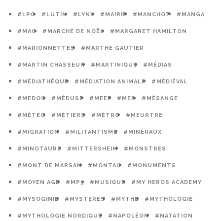
#LPO
#LUTIN
#LYNX
#MAIRIE
#MANCHOT
#MANGA
#MAO
#MARCHÉ DE NOËL
#MARGARET HAMILTON
#MARIONNETTES
#MARTHE GAUTIER
#MARTIN CHASSEUR
#MARTINIQUE
#MÉDIAS
#MÉDIATHÈQUE
#MÉDIATION ANIMALE
#MÉDIÉVAL
#MEDOC
#MÉDUSE
#MEEF
#MER
#MÉSANGE
#MÉTÉO
#MÉTIERS
#MÉTRO
#MEURTRE
#MIGRATION
#MILITANTISME
#MINÉRAUX
#MINOTAURE
#MITTERSHEIM
#MONSTRES
#MONT DE MARSAN
#MONTAG
#MONUMENTS
#MOYEN AGE
#MP3
#MUSIQUE
#MY HEROS ACADEMY
#MYSOGINIE
#MYSTÈRES
#MYTHE
#MYTHOLOGIE
#MYTHOLOGIE NORDIQUE
#NAPOLÉON
#NATATION