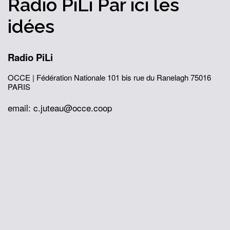
Radio PiLi
Par ici
les
idées
Radio PiLi
OCCE | Fédération Nationale
101 bis rue du Ranelagh
75016
PARIS
email: c.juteau@occe.coop