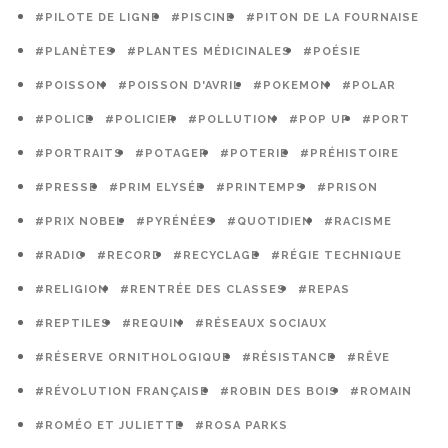
#PILOTE DE LIGNE
#PISCINE
#PITON DE LA FOURNAISE
#PLANÈTES
#PLANTES MÉDICINALES
#POÉSIE
#POISSON
#POISSON D'AVRIL
#POKEMON
#POLAR
#POLICE
#POLICIER
#POLLUTION
#POP UP
#PORT
#PORTRAITS
#POTAGER
#POTERIE
#PRÉHISTOIRE
#PRESSE
#PRIM ELYSÉE
#PRINTEMPS
#PRISON
#PRIX NOBEL
#PYRÉNÉES
#QUOTIDIEN
#RACISME
#RADIO
#RECORD
#RECYCLAGE
#RÉGIE TECHNIQUE
#RELIGION
#RENTRÉE DES CLASSES
#REPAS
#REPTILES
#REQUIN
#RÉSEAUX SOCIAUX
#RÉSERVE ORNITHOLOGIQUE
#RÉSISTANCE
#RÊVE
#RÉVOLUTION FRANÇAISE
#ROBIN DES BOIS
#ROMAIN
#ROMÉO ET JULIETTE
#ROSA PARKS