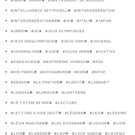
#INSPE
#INSPÉ
#INSTRUMENT DE MUSIQUE
#INTELLIGENCE ARTIFICIELLE
#INTERGÉNÉRATION
#INTERGÉNÉRATIONNEL
#ISS
#ITALIE
#JAPON
#JARDIN
#JEU
#JEUX OLYMPIQUES
#JEUX PARALYMPIQUES
#JEUX VIDEO
#JOURNAL
#JOURNALISME
#JUDO
#JULES VERNE
#JUSTICE
#KANGOUROU
#KATHERINE JOHNSON
#KÉA
#KID PADDLE
#KOOKABURRA
#KORA
#KPOP
#KRAKEN
#LA FONTAINE
#LAÏCITÉ
#LANDART
#LANGAGE
#LANGUES
#LANTERNE
#LE TOTEM DE MIKA
#LECTURE
#LECTURE À VOIX HAUTE
#LÉGENDE
#LEGO
#LÉGUME
#LÉON MARCHAND
#LES KOKEMARS
#LIGOURE
#LION
#LIVRE
#LONDRES
#LOUP
#LOUP GAROU
#LOUPIAC