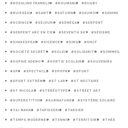
#ROSALIND FRANKLIN
#ROUMANIE
#RUGBY
#RUISSEAU
#SANTÉ
#SATURNE
#SAUMON
#SAVANE
#SCIENCES
#SÉJOURS
#SÉNÉGAL
#SERPENT
#SERPENT ARC EN CIEL
#SEVENTH SKY
#SEXISME
#SHAKESPEAR
#SICENCES
#SINGE
#SNCF
#SOCIÉTÉ SECRÈTE
#SOLEIL
#SOLIDARITÉ
#SOMMEIL
#SOPHIE ADENOT
#SORTIE SCOLAIRE
#SOUVENIRS
#SPA
#SPECTACLE
#SPHYNX
#SPORT
#SPORT EXTRÊME
#ST LARY
#ST NECTAIRE
#ST NICOLAS
#STÉRÉOTYPES
#STREET ART
#SUPERSTITION
#SURNATUREL
#SYSTÈME SOLAIRE
#TAJ MAHAL
#TAPISSERIE
#TARSIER
#TEMPS MODERNES
#TENNIS
#TERRITOIRE
#THÉÂ