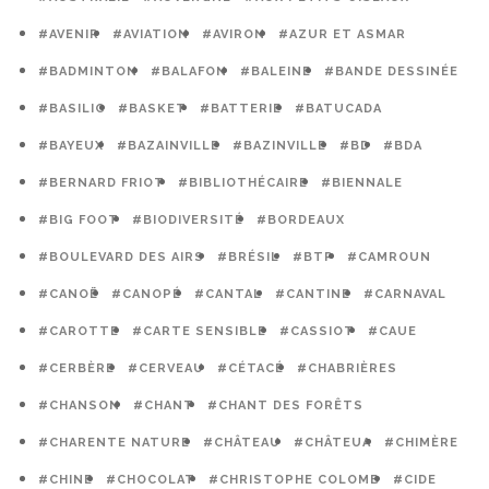
#AVENIR
#AVIATION
#AVIRON
#AZUR ET ASMAR
#BADMINTON
#BALAFON
#BALEINE
#BANDE DESSINÉE
#BASILIC
#BASKET
#BATTERIE
#BATUCADA
#BAYEUX
#BAZAINVILLE
#BAZINVILLE
#BD
#BDA
#BERNARD FRIOT
#BIBLIOTHÉCAIRE
#BIENNALE
#BIG FOOT
#BIODIVERSITÉ
#BORDEAUX
#BOULEVARD DES AIRS
#BRÉSIL
#BTP
#CAMROUN
#CANOË
#CANOPÉ
#CANTAL
#CANTINE
#CARNAVAL
#CAROTTE
#CARTE SENSIBLE
#CASSIOT
#CAUE
#CERBÈRE
#CERVEAU
#CÉTACÉ
#CHABRIÈRES
#CHANSON
#CHANT
#CHANT DES FORÊTS
#CHARENTE NATURE
#CHÂTEAU
#CHÂTEUA
#CHIMÈRE
#CHINE
#CHOCOLAT
#CHRISTOPHE COLOMB
#CIDE