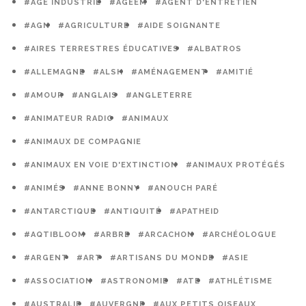
#ÂGE INDUSTRIE
#AGEEM
#AGENT D'ENTRETIEN
#AGN
#AGRICULTURE
#AIDE SOIGNANTE
#AIRES TERRESTRES ÉDUCATIVES
#ALBATROS
#ALLEMAGNE
#ALSH
#AMÉNAGEMENT
#AMITIÉ
#AMOUR
#ANGLAIS
#ANGLETERRE
#ANIMATEUR RADIO
#ANIMAUX
#ANIMAUX DE COMPAGNIE
#ANIMAUX EN VOIE D'EXTINCTION
#ANIMAUX PROTÉGÉS
#ANIMÉS
#ANNE BONNY
#ANOUCH PARÉ
#ANTARCTIQUE
#ANTIQUITÉ
#APATHEID
#AQTIBLOOM
#ARBRE
#ARCACHON
#ARCHÉOLOGUE
#ARGENT
#ART
#ARTISANS DU MONDE
#ASIE
#ASSOCIATION
#ASTRONOMIE
#ATE
#ATHLÉTISME
#AUSTRALIE
#AUVERGNE
#AUX PETITS OISEAUX