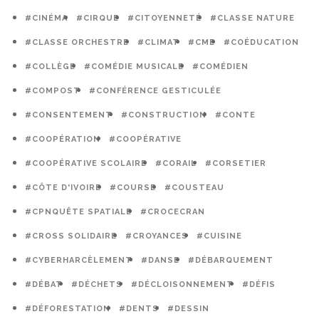
#CINÉMA
#CIRQUE
#CITOYENNETÉ
#CLASSE NATURE
#CLASSE ORCHESTRE
#CLIMAT
#CME
#COÉDUCATION
#COLLÈGE
#COMÉDIE MUSICALE
#COMÉDIEN
#COMPOST
#CONFÉRENCE GESTICULÉE
#CONSENTEMENT
#CONSTRUCTION
#CONTE
#COOPÉRATION
#COOPÉRATIVE
#COOPÉRATIVE SCOLAIRE
#CORAIL
#CORSETIER
#CÔTE D'IVOIRE
#COURSE
#COUSTEAU
#CPNQUÊTE SPATIALE
#CROCECRAN
#CROSS SOLIDAIRE
#CROYANCES
#CUISINE
#CYBERHARCÈLEMENT
#DANSE
#DÉBARQUEMENT
#DÉBAT
#DÉCHETS
#DÉCLOISONNEMENT
#DÉFIS
#DÉFORESTATION
#DENTS
#DESSIN