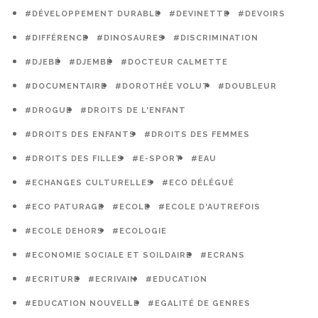
#DÉVELOPPEMENT DURABLE
#DEVINETTE
#DEVOIRS
#DIFFÉRENCE
#DINOSAURES
#DISCRIMINATION
#DJEBÉ
#DJEMBÉ
#DOCTEUR CALMETTE
#DOCUMENTAIRE
#DOROTHÉE VOLUT
#DOUBLEUR
#DROGUE
#DROITS DE L'ENFANT
#DROITS DES ENFANTS
#DROITS DES FEMMES
#DROITS DES FILLES
#E-SPORT
#EAU
#ECHANGES CULTURELLES
#ECO DÉLÉGUÉ
#ECO PATURAGE
#ECOLE
#ECOLE D'AUTREFOIS
#ECOLE DEHORS
#ECOLOGIE
#ECONOMIE SOCIALE ET SOILDAIRE
#ECRANS
#ECRITURE
#ECRIVAIN
#EDUCATION
#EDUCATION NOUVELLE
#EGALITÉ DE GENRES