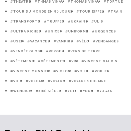
#THÉÂTRE
#THMAS VINAU
#THOMAS VINAU
#TORTUE
#TOUR DU MONDE EN 80 JOURS
#TOUR EIFFEL
#TRAIN
#TRANSPORTS
#TRUFFES
#UKRAINE
#ULIS
#ULTRA RICHES
#UNICEF
#UNIFORME
#URGENCES
#USEP
#VACANCES
#VAMPIRE
#VÉLO
#VENDANGES
#VENDÉE GLOBE
#VERGER
#VERS DE TERRE
#VÊTEMENT
#VÊTEMENTS
#VIN
#VINCENT GAUDIN
#VINCENT MUNNIER
#VIOLON
#VOILE
#VOILIER
#VOIX
#VOLCAN
#VOYAGE
#VOYAGE SCOLAIRE
#WENDIGO
#XIXÈ SIÈCLE
#YÉTI
#YOGA
#YOGAA