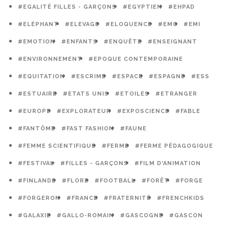
#EGALITÉ FILLES - GARÇONS
#EGYPTIEN
#EHPAD
#ELÉPHANT
#ELEVAGE
#ELOQUENCE
#EMC
#EMI
#EMOTION
#ENFANTS
#ENQUÊTE
#ENSEIGNANT
#ENVIRONNEMENT
#EPOQUE CONTEMPORAINE
#EQUITATION
#ESCRIME
#ESPACE
#ESPAGNE
#ESS
#ESTUAIRE
#ETATS UNIS
#ETOILES
#ETRANGER
#EUROPE
#EXPLORATEUR
#EXPOSCIENCE
#FABLE
#FANTÔME
#FAST FASHION
#FAUNE
#FEMME SCIENTIFIQUE
#FERME
#FERME PÉDAGOGIQUE
#FESTIVAL
#FILLES - GARÇONS
#FILM D'ANIMATION
#FINLANDE
#FLORE
#FOOTBALL
#FORÊT
#FORGE
#FORGERON
#FRANCE
#FRATERNITÉ
#FRENCHKIDS
#GALAXIE
#GALLO-ROMAIN
#GASCOGNE
#GASCON