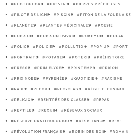
#PHOTOPHORE
#PIC VERT
#PIERRES PRÉCIEUSES
#PILOTE DE LIGNE
#PISCINE
#PITON DE LA FOURNAISE
#PLANÈTES
#PLANTES MÉDICINALES
#POÉSIE
#POISSON
#POISSON D'AVRIL
#POKEMON
#POLAR
#POLICE
#POLICIER
#POLLUTION
#POP UP
#PORT
#PORTRAITS
#POTAGER
#POTERIE
#PRÉHISTOIRE
#PRESSE
#PRIM ELYSÉE
#PRINTEMPS
#PRISON
#PRIX NOBEL
#PYRÉNÉES
#QUOTIDIEN
#RACISME
#RADIO
#RECORD
#RECYCLAGE
#RÉGIE TECHNIQUE
#RELIGION
#RENTRÉE DES CLASSES
#REPAS
#REPTILES
#REQUIN
#RÉSEAUX SOCIAUX
#RÉSERVE ORNITHOLOGIQUE
#RÉSISTANCE
#RÊVE
#RÉVOLUTION FRANÇAISE
#ROBIN DES BOIS
#ROMAIN