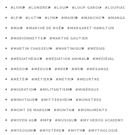
#LIVRE
#LONDRES
#LOUP
#LOUP GAROU
#LOUPIAC
#LPO
#LUTIN
#LYNX
#MAIRIE
#MANCHOT
#MANGA
#MAO
#MARCHÉ DE NOËL
#MARGARET HAMILTON
#MARIONNETTES
#MARTHE GAUTIER
#MARTIN CHASSEUR
#MARTINIQUE
#MÉDIAS
#MÉDIATHÈQUE
#MÉDIATION ANIMALE
#MÉDIÉVAL
#MEDOC
#MÉDUSE
#MEEF
#MER
#MÉSANGE
#MÉTÉO
#MÉTIERS
#MÉTRO
#MEURTRE
#MIGRATION
#MILITANTISME
#MINÉRAUX
#MINOTAURE
#MITTERSHEIM
#MONSTRES
#MONT DE MARSAN
#MONTAG
#MONUMENTS
#MOYEN AGE
#MP3
#MUSIQUE
#MY HEROS ACADEMY
#MYSOGINIE
#MYSTÈRES
#MYTHE
#MYTHOLOGIE