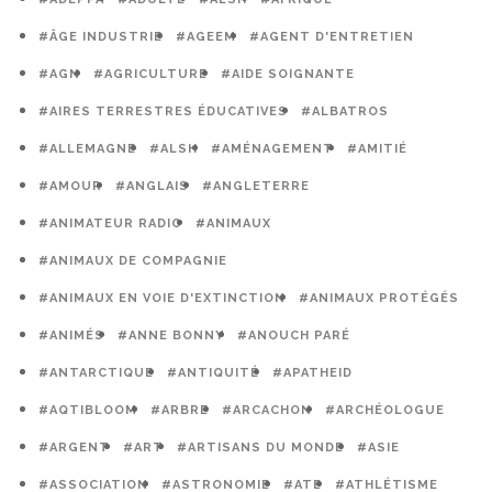
#ÂGE INDUSTRIE
#AGEEM
#AGENT D'ENTRETIEN
#AGN
#AGRICULTURE
#AIDE SOIGNANTE
#AIRES TERRESTRES ÉDUCATIVES
#ALBATROS
#ALLEMAGNE
#ALSH
#AMÉNAGEMENT
#AMITIÉ
#AMOUR
#ANGLAIS
#ANGLETERRE
#ANIMATEUR RADIO
#ANIMAUX
#ANIMAUX DE COMPAGNIE
#ANIMAUX EN VOIE D'EXTINCTION
#ANIMAUX PROTÉGÉS
#ANIMÉS
#ANNE BONNY
#ANOUCH PARÉ
#ANTARCTIQUE
#ANTIQUITÉ
#APATHEID
#AQTIBLOOM
#ARBRE
#ARCACHON
#ARCHÉOLOGUE
#ARGENT
#ART
#ARTISANS DU MONDE
#ASIE
#ASSOCIATION
#ASTRONOMIE
#ATE
#ATHLÉTISME