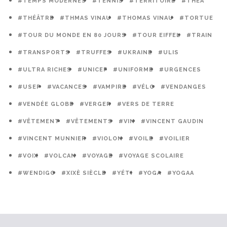
#TEMPS MODERNES
#TENNIS
#TERRITOIRE
#THÉÂ
#THÉÂTRE
#THMAS VINAU
#THOMAS VINAU
#TORTUE
#TOUR DU MONDE EN 80 JOURS
#TOUR EIFFEL
#TRAIN
#TRANSPORTS
#TRUFFES
#UKRAINE
#ULIS
#ULTRA RICHES
#UNICEF
#UNIFORME
#URGENCES
#USEP
#VACANCES
#VAMPIRE
#VÉLO
#VENDANGES
#VENDÉE GLOBE
#VERGER
#VERS DE TERRE
#VÊTEMENT
#VÊTEMENTS
#VIN
#VINCENT GAUDIN
#VINCENT MUNNIER
#VIOLON
#VOILE
#VOILIER
#VOIX
#VOLCAN
#VOYAGE
#VOYAGE SCOLAIRE
#WENDIGO
#XIXÈ SIÈCLE
#YÉTI
#YOGA
#YOGAA