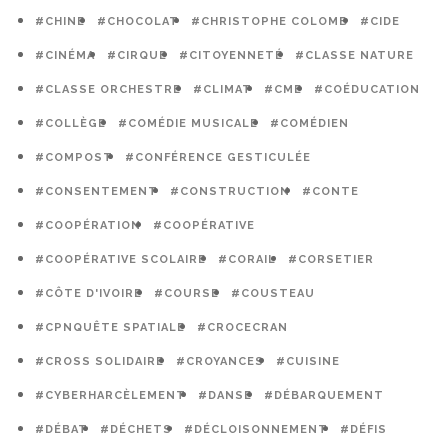
#CHINE
#CHOCOLAT
#CHRISTOPHE COLOMB
#CIDE
#CINÉMA
#CIRQUE
#CITOYENNETÉ
#CLASSE NATURE
#CLASSE ORCHESTRE
#CLIMAT
#CME
#COÉDUCATION
#COLLÈGE
#COMÉDIE MUSICALE
#COMÉDIEN
#COMPOST
#CONFÉRENCE GESTICULÉE
#CONSENTEMENT
#CONSTRUCTION
#CONTE
#COOPÉRATION
#COOPÉRATIVE
#COOPÉRATIVE SCOLAIRE
#CORAIL
#CORSETIER
#CÔTE D'IVOIRE
#COURSE
#COUSTEAU
#CPNQUÊTE SPATIALE
#CROCECRAN
#CROSS SOLIDAIRE
#CROYANCES
#CUISINE
#CYBERHARCÈLEMENT
#DANSE
#DÉBARQUEMENT
#DÉBAT
#DÉCHETS
#DÉCLOISONNEMENT
#DÉFIS