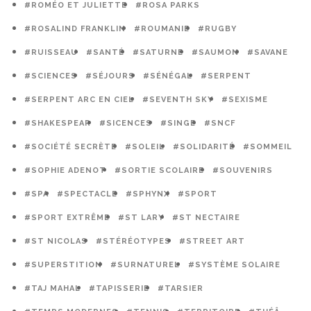
#ROMÉO ET JULIETTE
#ROSA PARKS
#ROSALIND FRANKLIN
#ROUMANIE
#RUGBY
#RUISSEAU
#SANTÉ
#SATURNE
#SAUMON
#SAVANE
#SCIENCES
#SÉJOURS
#SÉNÉGAL
#SERPENT
#SERPENT ARC EN CIEL
#SEVENTH SKY
#SEXISME
#SHAKESPEAR
#SICENCES
#SINGE
#SNCF
#SOCIÉTÉ SECRÈTE
#SOLEIL
#SOLIDARITÉ
#SOMMEIL
#SOPHIE ADENOT
#SORTIE SCOLAIRE
#SOUVENIRS
#SPA
#SPECTACLE
#SPHYNX
#SPORT
#SPORT EXTRÊME
#ST LARY
#ST NECTAIRE
#ST NICOLAS
#STÉRÉOTYPES
#STREET ART
#SUPERSTITION
#SURNATUREL
#SYSTÈME SOLAIRE
#TAJ MAHAL
#TAPISSERIE
#TARSIER