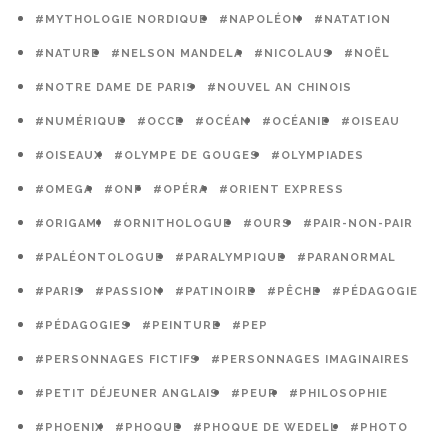
#MYTHOLOGIE NORDIQUE
#NAPOLÉON
#NATATION
#NATURE
#NELSON MANDELA
#NICOLAUS
#NOËL
#NOTRE DAME DE PARIS
#NOUVEL AN CHINOIS
#NUMÉRIQUE
#OCCE
#OCÉAN
#OCÉANIE
#OISEAU
#OISEAUX
#OLYMPE DE GOUGES
#OLYMPIADES
#OMEGA
#ONF
#OPÉRA
#ORIENT EXPRESS
#ORIGAMI
#ORNITHOLOGUE
#OURS
#PAIR-NON-PAIR
#PALÉONTOLOGUE
#PARALYMPIQUE
#PARANORMAL
#PARIS
#PASSION
#PATINOIRE
#PÊCHE
#PÉDAGOGIE
#PÉDAGOGIES
#PEINTURE
#PEP
#PERSONNAGES FICTIFS
#PERSONNAGES IMAGINAIRES
#PETIT DÉJEUNER ANGLAIS
#PEUR
#PHILOSOPHIE
#PHOENIX
#PHOQUE
#PHOQUE DE WEDELL
#PHOTO