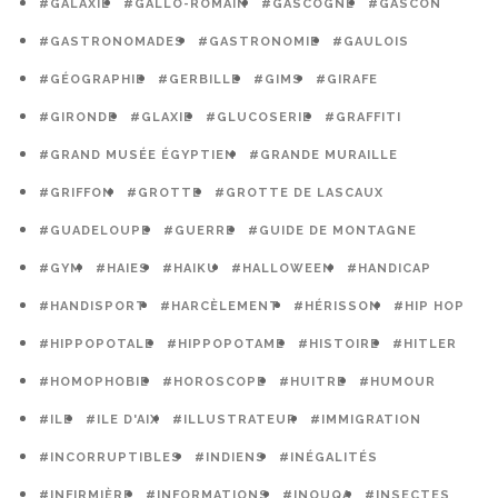
#GALAXIE
#GALLO-ROMAIN
#GASCOGNE
#GASCON
#GASTRONOMADES
#GASTRONOMIE
#GAULOIS
#GÉOGRAPHIE
#GERBILLE
#GIMS
#GIRAFE
#GIRONDE
#GLAXIE
#GLUCOSERIE
#GRAFFITI
#GRAND MUSÉE ÉGYPTIEN
#GRANDE MURAILLE
#GRIFFON
#GROTTE
#GROTTE DE LASCAUX
#GUADELOUPE
#GUERRE
#GUIDE DE MONTAGNE
#GYM
#HAIES
#HAIKU
#HALLOWEEN
#HANDICAP
#HANDISPORT
#HARCÈLEMENT
#HÉRISSON
#HIP HOP
#HIPPOPOTALE
#HIPPOPOTAME
#HISTOIRE
#HITLER
#HOMOPHOBIE
#HOROSCOPE
#HUITRE
#HUMOUR
#ILE
#ILE D'AIX
#ILLUSTRATEUR
#IMMIGRATION
#INCORRUPTIBLES
#INDIENS
#INÉGALITÉS
#INFIRMIÈRE
#INFORMATIONS
#INOUQA
#INSECTES