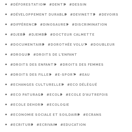
#DÉFORESTATION
#DENTS
#DESSIN
#DÉVELOPPEMENT DURABLE
#DEVINETTE
#DEVOIRS
#DIFFÉRENCE
#DINOSAURES
#DISCRIMINATION
#DJEBÉ
#DJEMBÉ
#DOCTEUR CALMETTE
#DOCUMENTAIRE
#DOROTHÉE VOLUT
#DOUBLEUR
#DROGUE
#DROITS DE L'ENFANT
#DROITS DES ENFANTS
#DROITS DES FEMMES
#DROITS DES FILLES
#E-SPORT
#EAU
#ECHANGES CULTURELLES
#ECO DÉLÉGUÉ
#ECO PATURAGE
#ECOLE
#ECOLE D'AUTREFOIS
#ECOLE DEHORS
#ECOLOGIE
#ECONOMIE SOCIALE ET SOILDAIRE
#ECRANS
#ECRITURE
#ECRIVAIN
#EDUCATION