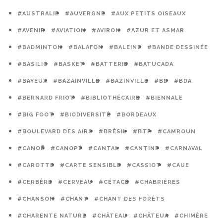
#AUSTRALIE
#AUVERGNE
#AUX PETITS OISEAUX
#AVENIR
#AVIATION
#AVIRON
#AZUR ET ASMAR
#BADMINTON
#BALAFON
#BALEINE
#BANDE DESSINÉE
#BASILIC
#BASKET
#BATTERIE
#BATUCADA
#BAYEUX
#BAZAINVILLE
#BAZINVILLE
#BD
#BDA
#BERNARD FRIOT
#BIBLIOTHÉCAIRE
#BIENNALE
#BIG FOOT
#BIODIVERSITÉ
#BORDEAUX
#BOULEVARD DES AIRS
#BRÉSIL
#BTP
#CAMROUN
#CANOË
#CANOPÉ
#CANTAL
#CANTINE
#CARNAVAL
#CAROTTE
#CARTE SENSIBLE
#CASSIOT
#CAUE
#CERBÈRE
#CERVEAU
#CÉTACÉ
#CHABRIÈRES
#CHANSON
#CHANT
#CHANT DES FORÊTS
#CHARENTE NATURE
#CHÂTEAU
#CHÂTEUA
#CHIMÈRE