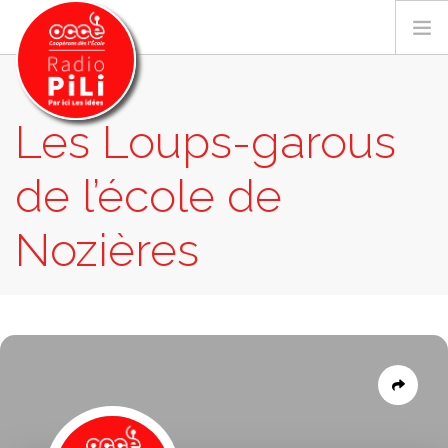
Les Loups-garous
PRÉSENTATION
de l’école de
GRILLE DES PROGRAMMES
EMISSIONS / PODCASTS
Nozières
SUR LE TERRITOIRE
RESSOURCES
EMISSIONS
LES LOUPS-GAROUS DE L’ÉCOLE DE
LES ACTU.
NOZIÈRES
RECHERCHER
CONTACT