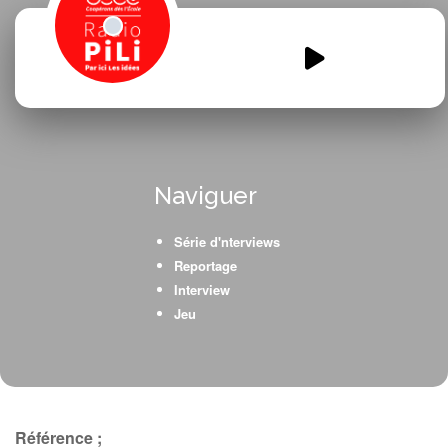
noz-hier-version-definitive.mp3
00:00
00:00
Naviguer
Série d'nterviews
Reportage
Interview
Jeu
Référence ;