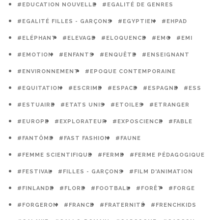
#EDUCATION NOUVELLE
#EGALITÉ DE GENRES
#EGALITÉ FILLES - GARÇONS
#EGYPTIEN
#EHPAD
#ELÉPHANT
#ELEVAGE
#ELOQUENCE
#EMC
#EMI
#EMOTION
#ENFANTS
#ENQUÊTE
#ENSEIGNANT
#ENVIRONNEMENT
#EPOQUE CONTEMPORAINE
#EQUITATION
#ESCRIME
#ESPACE
#ESPAGNE
#ESS
#ESTUAIRE
#ETATS UNIS
#ETOILES
#ETRANGER
#EUROPE
#EXPLORATEUR
#EXPOSCIENCE
#FABLE
#FANTÔME
#FAST FASHION
#FAUNE
#FEMME SCIENTIFIQUE
#FERME
#FERME PÉDAGOGIQUE
#FESTIVAL
#FILLES - GARÇONS
#FILM D'ANIMATION
#FINLANDE
#FLORE
#FOOTBALL
#FORÊT
#FORGE
#FORGERON
#FRANCE
#FRATERNITÉ
#FRENCHKIDS