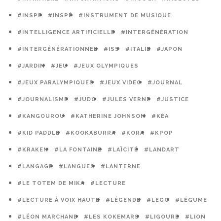
#INSPE
#INSPÉ
#INSTRUMENT DE MUSIQUE
#INTELLIGENCE ARTIFICIELLE
#INTERGÉNÉRATION
#INTERGÉNÉRATIONNEL
#ISS
#ITALIE
#JAPON
#JARDIN
#JEU
#JEUX OLYMPIQUES
#JEUX PARALYMPIQUES
#JEUX VIDEO
#JOURNAL
#JOURNALISME
#JUDO
#JULES VERNE
#JUSTICE
#KANGOUROU
#KATHERINE JOHNSON
#KÉA
#KID PADDLE
#KOOKABURRA
#KORA
#KPOP
#KRAKEN
#LA FONTAINE
#LAÏCITÉ
#LANDART
#LANGAGE
#LANGUES
#LANTERNE
#LE TOTEM DE MIKA
#LECTURE
#LECTURE À VOIX HAUTE
#LÉGENDE
#LEGO
#LÉGUME
#LÉON MARCHAND
#LES KOKEMARS
#LIGOURE
#LION