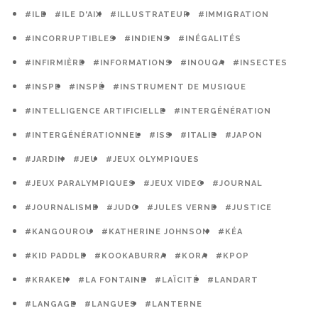
#ILE
#ILE D'AIX
#ILLUSTRATEUR
#IMMIGRATION
#INCORRUPTIBLES
#INDIENS
#INÉGALITÉS
#INFIRMIÈRE
#INFORMATIONS
#INOUQA
#INSECTES
#INSPE
#INSPÉ
#INSTRUMENT DE MUSIQUE
#INTELLIGENCE ARTIFICIELLE
#INTERGÉNÉRATION
#INTERGÉNÉRATIONNEL
#ISS
#ITALIE
#JAPON
#JARDIN
#JEU
#JEUX OLYMPIQUES
#JEUX PARALYMPIQUES
#JEUX VIDEO
#JOURNAL
#JOURNALISME
#JUDO
#JULES VERNE
#JUSTICE
#KANGOUROU
#KATHERINE JOHNSON
#KÉA
#KID PADDLE
#KOOKABURRA
#KORA
#KPOP
#KRAKEN
#LA FONTAINE
#LAÏCITÉ
#LANDART
#LANGAGE
#LANGUES
#LANTERNE