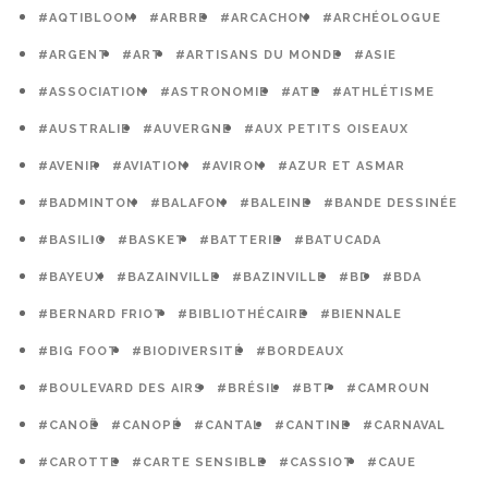
#AQTIBLOOM
#ARBRE
#ARCACHON
#ARCHÉOLOGUE
#ARGENT
#ART
#ARTISANS DU MONDE
#ASIE
#ASSOCIATION
#ASTRONOMIE
#ATE
#ATHLÉTISME
#AUSTRALIE
#AUVERGNE
#AUX PETITS OISEAUX
#AVENIR
#AVIATION
#AVIRON
#AZUR ET ASMAR
#BADMINTON
#BALAFON
#BALEINE
#BANDE DESSINÉE
#BASILIC
#BASKET
#BATTERIE
#BATUCADA
#BAYEUX
#BAZAINVILLE
#BAZINVILLE
#BD
#BDA
#BERNARD FRIOT
#BIBLIOTHÉCAIRE
#BIENNALE
#BIG FOOT
#BIODIVERSITÉ
#BORDEAUX
#BOULEVARD DES AIRS
#BRÉSIL
#BTP
#CAMROUN
#CANOË
#CANOPÉ
#CANTAL
#CANTINE
#CARNAVAL
#CAROTTE
#CARTE SENSIBLE
#CASSIOT
#CAUE