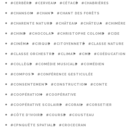
#CERBÈRE
#CERVEAU
#CÉTACÉ
#CHABRIÈRES
#CHANSON
#CHANT
#CHANT DES FORÊTS
#CHARENTE NATURE
#CHÂTEAU
#CHÂTEUA
#CHIMÈRE
#CHINE
#CHOCOLAT
#CHRISTOPHE COLOMB
#CIDE
#CINÉMA
#CIRQUE
#CITOYENNETÉ
#CLASSE NATURE
#CLASSE ORCHESTRE
#CLIMAT
#CME
#COÉDUCATION
#COLLÈGE
#COMÉDIE MUSICALE
#COMÉDIEN
#COMPOST
#CONFÉRENCE GESTICULÉE
#CONSENTEMENT
#CONSTRUCTION
#CONTE
#COOPÉRATION
#COOPÉRATIVE
#COOPÉRATIVE SCOLAIRE
#CORAIL
#CORSETIER
#CÔTE D'IVOIRE
#COURSE
#COUSTEAU
#CPNQUÊTE SPATIALE
#CROCECRAN