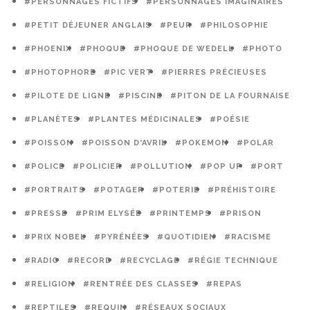
#PERSONNAGES FICTIFS
#PERSONNAGES IMAGINAIRES
#PETIT DÉJEUNER ANGLAIS
#PEUR
#PHILOSOPHIE
#PHOENIX
#PHOQUE
#PHOQUE DE WEDELL
#PHOTO
#PHOTOPHORE
#PIC VERT
#PIERRES PRÉCIEUSES
#PILOTE DE LIGNE
#PISCINE
#PITON DE LA FOURNAISE
#PLANÈTES
#PLANTES MÉDICINALES
#POÉSIE
#POISSON
#POISSON D'AVRIL
#POKEMON
#POLAR
#POLICE
#POLICIER
#POLLUTION
#POP UP
#PORT
#PORTRAITS
#POTAGER
#POTERIE
#PRÉHISTOIRE
#PRESSE
#PRIM ELYSÉE
#PRINTEMPS
#PRISON
#PRIX NOBEL
#PYRÉNÉES
#QUOTIDIEN
#RACISME
#RADIO
#RECORD
#RECYCLAGE
#RÉGIE TECHNIQUE
#RELIGION
#RENTRÉE DES CLASSES
#REPAS
#REPTILES
#REQUIN
#RÉSEAUX SOCIAUX