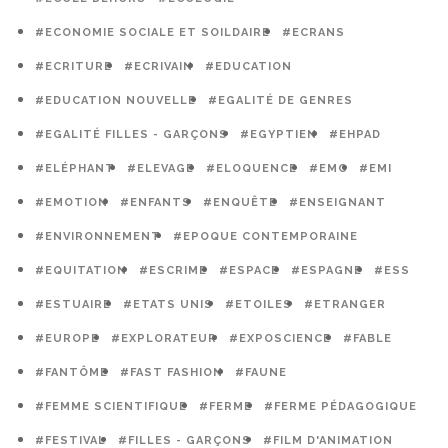
#ECONOMIE SOCIALE ET SOILDAIRE
#ECRANS
#ECRITURE
#ECRIVAIN
#EDUCATION
#EDUCATION NOUVELLE
#EGALITÉ DE GENRES
#EGALITÉ FILLES - GARÇONS
#EGYPTIEN
#EHPAD
#ELÉPHANT
#ELEVAGE
#ELOQUENCE
#EMC
#EMI
#EMOTION
#ENFANTS
#ENQUÊTE
#ENSEIGNANT
#ENVIRONNEMENT
#EPOQUE CONTEMPORAINE
#EQUITATION
#ESCRIME
#ESPACE
#ESPAGNE
#ESS
#ESTUAIRE
#ETATS UNIS
#ETOILES
#ETRANGER
#EUROPE
#EXPLORATEUR
#EXPOSCIENCE
#FABLE
#FANTÔME
#FAST FASHION
#FAUNE
#FEMME SCIENTIFIQUE
#FERME
#FERME PÉDAGOGIQUE
#FESTIVAL
#FILLES - GARÇONS
#FILM D'ANIMATION