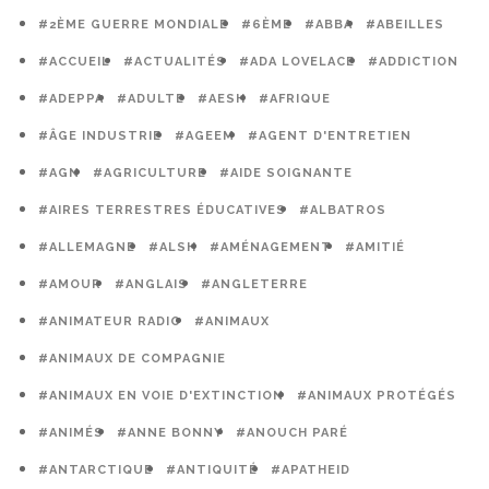
#2ÈME GUERRE MONDIALE
#6ÈME
#ABBA
#ABEILLES
#ACCUEIL
#ACTUALITÉS
#ADA LOVELACE
#ADDICTION
#ADEPPA
#ADULTE
#AESH
#AFRIQUE
#ÂGE INDUSTRIE
#AGEEM
#AGENT D'ENTRETIEN
#AGN
#AGRICULTURE
#AIDE SOIGNANTE
#AIRES TERRESTRES ÉDUCATIVES
#ALBATROS
#ALLEMAGNE
#ALSH
#AMÉNAGEMENT
#AMITIÉ
#AMOUR
#ANGLAIS
#ANGLETERRE
#ANIMATEUR RADIO
#ANIMAUX
#ANIMAUX DE COMPAGNIE
#ANIMAUX EN VOIE D'EXTINCTION
#ANIMAUX PROTÉGÉS
#ANIMÉS
#ANNE BONNY
#ANOUCH PARÉ
#ANTARCTIQUE
#ANTIQUITÉ
#APATHEID