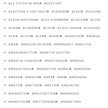
#LE TOTEM DE MIKA
#LECTURE
#LECTURE À VOIX HAUTE
#LÉGENDE
#LEGO
#LÉGUME
#LÉON MARCHAND
#LES KOKEMARS
#LIGOURE
#LION
#LIVRE
#LONDRES
#LOUP
#LOUP GAROU
#LOUPIAC
#LPO
#LUTIN
#LYNX
#MAIRIE
#MANCHOT
#MANGA
#MAO
#MARCHÉ DE NOËL
#MARGARET HAMILTON
#MARIONNETTES
#MARTHE GAUTIER
#MARTIN CHASSEUR
#MARTINIQUE
#MÉDIAS
#MÉDIATHÈQUE
#MÉDIATION ANIMALE
#MÉDIÉVAL
#MEDOC
#MÉDUSE
#MEEF
#MER
#MÉSANGE
#MÉTÉO
#MÉTIERS
#MÉTRO
#MEURTRE
#MIGRATION
#MILITANTISME
#MINÉRAUX
#MINOTAURE
#MITTERSHEIM
#MONSTRES