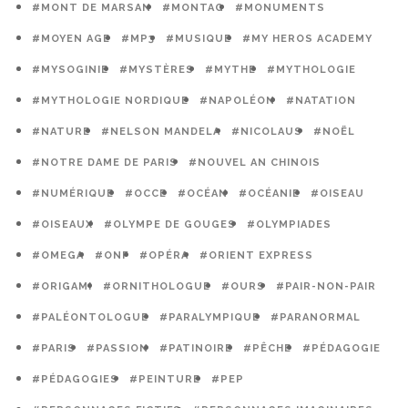
#MONT DE MARSAN
#MONTAG
#MONUMENTS
#MOYEN AGE
#MP3
#MUSIQUE
#MY HEROS ACADEMY
#MYSOGINIE
#MYSTÈRES
#MYTHE
#MYTHOLOGIE
#MYTHOLOGIE NORDIQUE
#NAPOLÉON
#NATATION
#NATURE
#NELSON MANDELA
#NICOLAUS
#NOËL
#NOTRE DAME DE PARIS
#NOUVEL AN CHINOIS
#NUMÉRIQUE
#OCCE
#OCÉAN
#OCÉANIE
#OISEAU
#OISEAUX
#OLYMPE DE GOUGES
#OLYMPIADES
#OMEGA
#ONF
#OPÉRA
#ORIENT EXPRESS
#ORIGAMI
#ORNITHOLOGUE
#OURS
#PAIR-NON-PAIR
#PALÉONTOLOGUE
#PARALYMPIQUE
#PARANORMAL
#PARIS
#PASSION
#PATINOIRE
#PÊCHE
#PÉDAGOGIE
#PÉDAGOGIES
#PEINTURE
#PEP