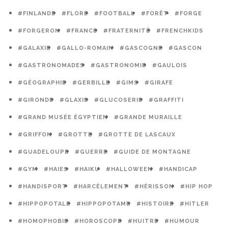
#FINLANDE
#FLORE
#FOOTBALL
#FORÊT
#FORGE
#FORGERON
#FRANCE
#FRATERNITÉ
#FRENCHKIDS
#GALAXIE
#GALLO-ROMAIN
#GASCOGNE
#GASCON
#GASTRONOMADES
#GASTRONOMIE
#GAULOIS
#GÉOGRAPHIE
#GERBILLE
#GIMS
#GIRAFE
#GIRONDE
#GLAXIE
#GLUCOSERIE
#GRAFFITI
#GRAND MUSÉE ÉGYPTIEN
#GRANDE MURAILLE
#GRIFFON
#GROTTE
#GROTTE DE LASCAUX
#GUADELOUPE
#GUERRE
#GUIDE DE MONTAGNE
#GYM
#HAIES
#HAIKU
#HALLOWEEN
#HANDICAP
#HANDISPORT
#HARCÈLEMENT
#HÉRISSON
#HIP HOP
#HIPPOPOTALE
#HIPPOPOTAME
#HISTOIRE
#HITLER
#HOMOPHOBIE
#HOROSCOPE
#HUITRE
#HUMOUR