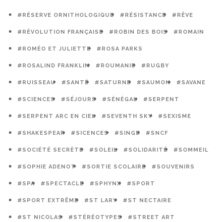
#RÉSERVE ORNITHOLOGIQUE
#RÉSISTANCE
#RÊVE
#RÉVOLUTION FRANÇAISE
#ROBIN DES BOIS
#ROMAIN
#ROMÉO ET JULIETTE
#ROSA PARKS
#ROSALIND FRANKLIN
#ROUMANIE
#RUGBY
#RUISSEAU
#SANTÉ
#SATURNE
#SAUMON
#SAVANE
#SCIENCES
#SÉJOURS
#SÉNÉGAL
#SERPENT
#SERPENT ARC EN CIEL
#SEVENTH SKY
#SEXISME
#SHAKESPEAR
#SICENCES
#SINGE
#SNCF
#SOCIÉTÉ SECRÈTE
#SOLEIL
#SOLIDARITÉ
#SOMMEIL
#SOPHIE ADENOT
#SORTIE SCOLAIRE
#SOUVENIRS
#SPA
#SPECTACLE
#SPHYNX
#SPORT
#SPORT EXTRÊME
#ST LARY
#ST NECTAIRE
#ST NICOLAS
#STÉRÉOTYPES
#STREET ART