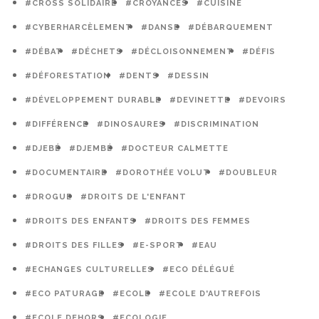
#CROSS SOLIDAIRE
#CROYANCES
#CUISINE
#CYBERHARCÈLEMENT
#DANSE
#DÉBARQUEMENT
#DÉBAT
#DÉCHETS
#DÉCLOISONNEMENT
#DÉFIS
#DÉFORESTATION
#DENTS
#DESSIN
#DÉVELOPPEMENT DURABLE
#DEVINETTE
#DEVOIRS
#DIFFÉRENCE
#DINOSAURES
#DISCRIMINATION
#DJEBÉ
#DJEMBÉ
#DOCTEUR CALMETTE
#DOCUMENTAIRE
#DOROTHÉE VOLUT
#DOUBLEUR
#DROGUE
#DROITS DE L'ENFANT
#DROITS DES ENFANTS
#DROITS DES FEMMES
#DROITS DES FILLES
#E-SPORT
#EAU
#ECHANGES CULTURELLES
#ECO DÉLÉGUÉ
#ECO PATURAGE
#ECOLE
#ECOLE D'AUTREFOIS
#ECOLE DEHORS
#ECOLOGIE