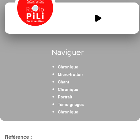
Les-enfants-sont-tous-egaux.mp3
00:00
00:00
Naviguer
Chronique
Micro-trottoir
Chant
Chronique
Portrait
Témoignages
Chronique
Débat
Témoignage
Chant
Référence ;