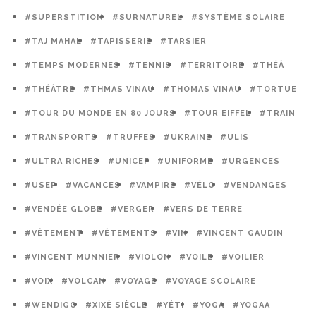
#SUPERSTITION
#SURNATUREL
#SYSTÈME SOLAIRE
#TAJ MAHAL
#TAPISSERIE
#TARSIER
#TEMPS MODERNES
#TENNIS
#TERRITOIRE
#THÉÂ
#THÉÂTRE
#THMAS VINAU
#THOMAS VINAU
#TORTUE
#TOUR DU MONDE EN 80 JOURS
#TOUR EIFFEL
#TRAIN
#TRANSPORTS
#TRUFFES
#UKRAINE
#ULIS
#ULTRA RICHES
#UNICEF
#UNIFORME
#URGENCES
#USEP
#VACANCES
#VAMPIRE
#VÉLO
#VENDANGES
#VENDÉE GLOBE
#VERGER
#VERS DE TERRE
#VÊTEMENT
#VÊTEMENTS
#VIN
#VINCENT GAUDIN
#VINCENT MUNNIER
#VIOLON
#VOILE
#VOILIER
#VOIX
#VOLCAN
#VOYAGE
#VOYAGE SCOLAIRE
#WENDIGO
#XIXÈ SIÈCLE
#YÉTI
#YOGA
#YOGAA