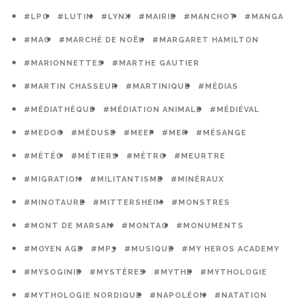
#LPO
#LUTIN
#LYNX
#MAIRIE
#MANCHOT
#MANGA
#MAO
#MARCHÉ DE NOËL
#MARGARET HAMILTON
#MARIONNETTES
#MARTHE GAUTIER
#MARTIN CHASSEUR
#MARTINIQUE
#MÉDIAS
#MÉDIATHÈQUE
#MÉDIATION ANIMALE
#MÉDIÉVAL
#MEDOC
#MÉDUSE
#MEEF
#MER
#MÉSANGE
#MÉTÉO
#MÉTIERS
#MÉTRO
#MEURTRE
#MIGRATION
#MILITANTISME
#MINÉRAUX
#MINOTAURE
#MITTERSHEIM
#MONSTRES
#MONT DE MARSAN
#MONTAG
#MONUMENTS
#MOYEN AGE
#MP3
#MUSIQUE
#MY HEROS ACADEMY
#MYSOGINIE
#MYSTÈRES
#MYTHE
#MYTHOLOGIE
#MYTHOLOGIE NORDIQUE
#NAPOLÉON
#NATATION