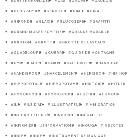
#GASTRONOMADES
#GASTRONOMIE
#GAULOIS
#GÉOGRAPHIE
#GERBILLE
#GIMS
#GIRAFE
#GIRONDE
#GLAXIE
#GLUCOSERIE
#GRAFFITI
#GRAND MUSÉE ÉGYPTIEN
#GRANDE MURAILLE
#GRIFFON
#GROTTE
#GROTTE DE LASCAUX
#GUADELOUPE
#GUERRE
#GUIDE DE MONTAGNE
#GYM
#HAIES
#HAIKU
#HALLOWEEN
#HANDICAP
#HANDISPORT
#HARCÈLEMENT
#HÉRISSON
#HIP HOP
#HIPPOPOTALE
#HIPPOPOTAME
#HISTOIRE
#HITLER
#HOMOPHOBIE
#HOROSCOPE
#HUITRE
#HUMOUR
#ILE
#ILE D'AIX
#ILLUSTRATEUR
#IMMIGRATION
#INCORRUPTIBLES
#INDIENS
#INÉGALITÉS
#INFIRMIÈRE
#INFORMATIONS
#INOUQA
#INSECTES
#INSPE
#INSPÉ
#INSTRUMENT DE MUSIQUE