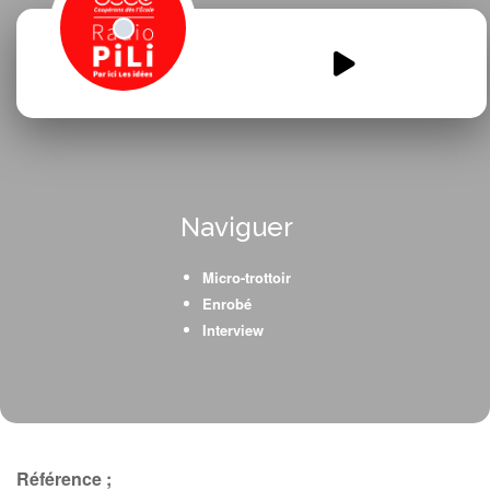
CE1-Izon-Les-dechets-MP3.mp3
00:00
00:00
Naviguer
Micro-trottoir
Enrobé
Interview
Référence ;