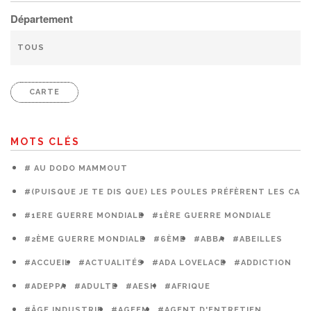
Département
CARTE
MOTS CLÉS
# AU DODO MAMMOUT
#(PUISQUE JE TE DIS QUE) LES POULES PRÉFÈRENT LES CAG
#1ERE GUERRE MONDIALE
#1ÈRE GUERRE MONDIALE
#2ÈME GUERRE MONDIALE
#6ÈME
#ABBA
#ABEILLES
#ACCUEIL
#ACTUALITÉS
#ADA LOVELACE
#ADDICTION
#ADEPPA
#ADULTE
#AESH
#AFRIQUE
#ÂGE INDUSTRIE
#AGEEM
#AGENT D'ENTRETIEN