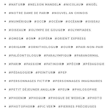
#NATURE
#NELSON MANDELA
#NICOLAUS
#NOËL
#NOTRE DAME DE PARIS
#NOUVEL AN CHINOIS
#NUMÉRIQUE
#OCCE
#OCÉAN
#OCÉANIE
#OISEAU
#OISEAUX
#OLYMPE DE GOUGES
#OLYMPIADES
#OMEGA
#ONF
#OPÉRA
#ORIENT EXPRESS
#ORIGAMI
#ORNITHOLOGUE
#OURS
#PAIR-NON-PAIR
#PALÉONTOLOGUE
#PARALYMPIQUE
#PARANORMAL
#PARIS
#PASSION
#PATINOIRE
#PÊCHE
#PÉDAGOGIE
#PÉDAGOGIES
#PEINTURE
#PEP
#PERSONNAGES FICTIFS
#PERSONNAGES IMAGINAIRES
#PETIT DÉJEUNER ANGLAIS
#PEUR
#PHILOSOPHIE
#PHOENIX
#PHOQUE
#PHOQUE DE WEDELL
#PHOTO
#PHOTOPHORE
#PIC VERT
#PIERRES PRÉCIEUSES