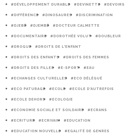
#DÉVELOPPEMENT DURABLE
#DEVINETTE
#DEVOIRS
#DIFFÉRENCE
#DINOSAURES
#DISCRIMINATION
#DJEBÉ
#DJEMBÉ
#DOCTEUR CALMETTE
#DOCUMENTAIRE
#DOROTHÉE VOLUT
#DOUBLEUR
#DROGUE
#DROITS DE L'ENFANT
#DROITS DES ENFANTS
#DROITS DES FEMMES
#DROITS DES FILLES
#E-SPORT
#EAU
#ECHANGES CULTURELLES
#ECO DÉLÉGUÉ
#ECO PATURAGE
#ECOLE
#ECOLE D'AUTREFOIS
#ECOLE DEHORS
#ECOLOGIE
#ECONOMIE SOCIALE ET SOILDAIRE
#ECRANS
#ECRITURE
#ECRIVAIN
#EDUCATION
#EDUCATION NOUVELLE
#EGALITÉ DE GENRES