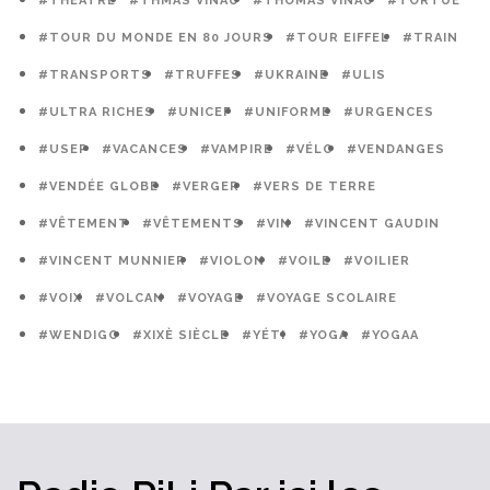
#THÉÂTRE
#THMAS VINAU
#THOMAS VINAU
#TORTUE
#TOUR DU MONDE EN 80 JOURS
#TOUR EIFFEL
#TRAIN
#TRANSPORTS
#TRUFFES
#UKRAINE
#ULIS
#ULTRA RICHES
#UNICEF
#UNIFORME
#URGENCES
#USEP
#VACANCES
#VAMPIRE
#VÉLO
#VENDANGES
#VENDÉE GLOBE
#VERGER
#VERS DE TERRE
#VÊTEMENT
#VÊTEMENTS
#VIN
#VINCENT GAUDIN
#VINCENT MUNNIER
#VIOLON
#VOILE
#VOILIER
#VOIX
#VOLCAN
#VOYAGE
#VOYAGE SCOLAIRE
#WENDIGO
#XIXÈ SIÈCLE
#YÉTI
#YOGA
#YOGAA