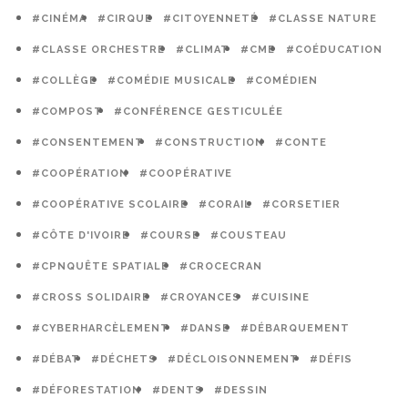
#CINÉMA
#CIRQUE
#CITOYENNETÉ
#CLASSE NATURE
#CLASSE ORCHESTRE
#CLIMAT
#CME
#COÉDUCATION
#COLLÈGE
#COMÉDIE MUSICALE
#COMÉDIEN
#COMPOST
#CONFÉRENCE GESTICULÉE
#CONSENTEMENT
#CONSTRUCTION
#CONTE
#COOPÉRATION
#COOPÉRATIVE
#COOPÉRATIVE SCOLAIRE
#CORAIL
#CORSETIER
#CÔTE D'IVOIRE
#COURSE
#COUSTEAU
#CPNQUÊTE SPATIALE
#CROCECRAN
#CROSS SOLIDAIRE
#CROYANCES
#CUISINE
#CYBERHARCÈLEMENT
#DANSE
#DÉBARQUEMENT
#DÉBAT
#DÉCHETS
#DÉCLOISONNEMENT
#DÉFIS
#DÉFORESTATION
#DENTS
#DESSIN