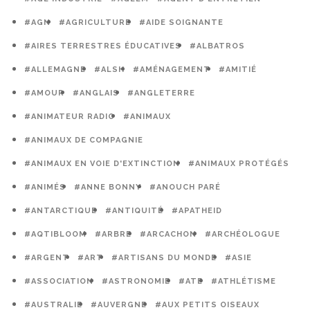
#AGN
#AGRICULTURE
#AIDE SOIGNANTE
#AIRES TERRESTRES ÉDUCATIVES
#ALBATROS
#ALLEMAGNE
#ALSH
#AMÉNAGEMENT
#AMITIÉ
#AMOUR
#ANGLAIS
#ANGLETERRE
#ANIMATEUR RADIO
#ANIMAUX
#ANIMAUX DE COMPAGNIE
#ANIMAUX EN VOIE D'EXTINCTION
#ANIMAUX PROTÉGÉS
#ANIMÉS
#ANNE BONNY
#ANOUCH PARÉ
#ANTARCTIQUE
#ANTIQUITÉ
#APATHEID
#AQTIBLOOM
#ARBRE
#ARCACHON
#ARCHÉOLOGUE
#ARGENT
#ART
#ARTISANS DU MONDE
#ASIE
#ASSOCIATION
#ASTRONOMIE
#ATE
#ATHLÉTISME
#AUSTRALIE
#AUVERGNE
#AUX PETITS OISEAUX