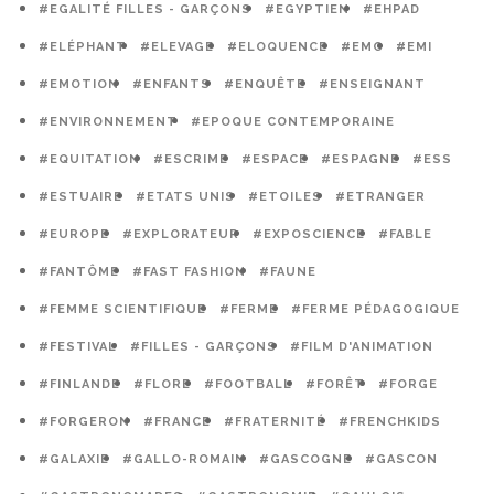
#EGALITÉ FILLES - GARÇONS
#EGYPTIEN
#EHPAD
#ELÉPHANT
#ELEVAGE
#ELOQUENCE
#EMC
#EMI
#EMOTION
#ENFANTS
#ENQUÊTE
#ENSEIGNANT
#ENVIRONNEMENT
#EPOQUE CONTEMPORAINE
#EQUITATION
#ESCRIME
#ESPACE
#ESPAGNE
#ESS
#ESTUAIRE
#ETATS UNIS
#ETOILES
#ETRANGER
#EUROPE
#EXPLORATEUR
#EXPOSCIENCE
#FABLE
#FANTÔME
#FAST FASHION
#FAUNE
#FEMME SCIENTIFIQUE
#FERME
#FERME PÉDAGOGIQUE
#FESTIVAL
#FILLES - GARÇONS
#FILM D'ANIMATION
#FINLANDE
#FLORE
#FOOTBALL
#FORÊT
#FORGE
#FORGERON
#FRANCE
#FRATERNITÉ
#FRENCHKIDS
#GALAXIE
#GALLO-ROMAIN
#GASCOGNE
#GASCON