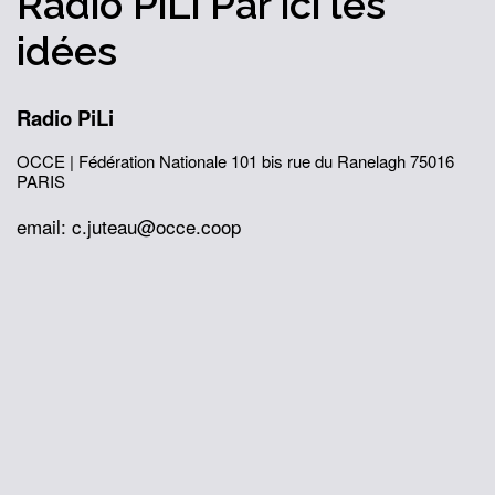
Radio PiLi
Par ici
les
idées
Radio PiLi
OCCE | Fédération Nationale
101 bis rue du Ranelagh
75016
PARIS
email: c.juteau@occe.coop