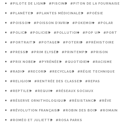
#PILOTE DE LIGNE
#PISCINE
#PITON DE LA FOURNAISE
#PLANÈTES
#PLANTES MÉDICINALES
#POÉSIE
#POISSON
#POISSON D'AVRIL
#POKEMON
#POLAR
#POLICE
#POLICIER
#POLLUTION
#POP UP
#PORT
#PORTRAITS
#POTAGER
#POTERIE
#PRÉHISTOIRE
#PRESSE
#PRIM ELYSÉE
#PRINTEMPS
#PRISON
#PRIX NOBEL
#PYRÉNÉES
#QUOTIDIEN
#RACISME
#RADIO
#RECORD
#RECYCLAGE
#RÉGIE TECHNIQUE
#RELIGION
#RENTRÉE DES CLASSES
#REPAS
#REPTILES
#REQUIN
#RÉSEAUX SOCIAUX
#RÉSERVE ORNITHOLOGIQUE
#RÉSISTANCE
#RÊVE
#RÉVOLUTION FRANÇAISE
#ROBIN DES BOIS
#ROMAIN
#ROMÉO ET JULIETTE
#ROSA PARKS