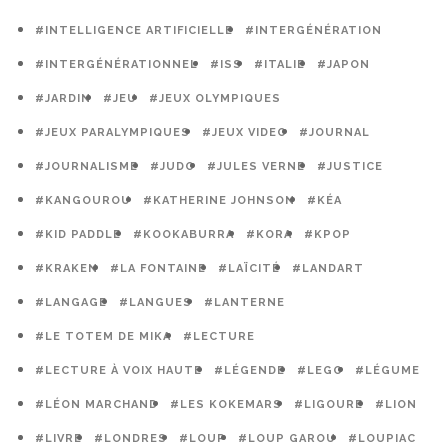
#INTELLIGENCE ARTIFICIELLE
#INTERGÉNÉRATION
#INTERGÉNÉRATIONNEL
#ISS
#ITALIE
#JAPON
#JARDIN
#JEU
#JEUX OLYMPIQUES
#JEUX PARALYMPIQUES
#JEUX VIDEO
#JOURNAL
#JOURNALISME
#JUDO
#JULES VERNE
#JUSTICE
#KANGOUROU
#KATHERINE JOHNSON
#KÉA
#KID PADDLE
#KOOKABURRA
#KORA
#KPOP
#KRAKEN
#LA FONTAINE
#LAÏCITÉ
#LANDART
#LANGAGE
#LANGUES
#LANTERNE
#LE TOTEM DE MIKA
#LECTURE
#LECTURE À VOIX HAUTE
#LÉGENDE
#LEGO
#LÉGUME
#LÉON MARCHAND
#LES KOKEMARS
#LIGOURE
#LION
#LIVRE
#LONDRES
#LOUP
#LOUP GAROU
#LOUPIAC