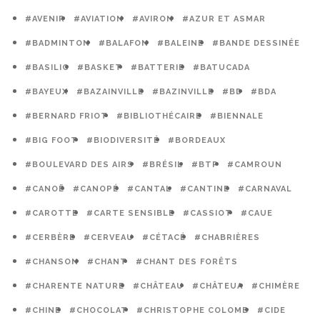
#AVENIR
#AVIATION
#AVIRON
#AZUR ET ASMAR
#BADMINTON
#BALAFON
#BALEINE
#BANDE DESSINÉE
#BASILIC
#BASKET
#BATTERIE
#BATUCADA
#BAYEUX
#BAZAINVILLE
#BAZINVILLE
#BD
#BDA
#BERNARD FRIOT
#BIBLIOTHÉCAIRE
#BIENNALE
#BIG FOOT
#BIODIVERSITÉ
#BORDEAUX
#BOULEVARD DES AIRS
#BRÉSIL
#BTP
#CAMROUN
#CANOË
#CANOPÉ
#CANTAL
#CANTINE
#CARNAVAL
#CAROTTE
#CARTE SENSIBLE
#CASSIOT
#CAUE
#CERBÈRE
#CERVEAU
#CÉTACÉ
#CHABRIÈRES
#CHANSON
#CHANT
#CHANT DES FORÊTS
#CHARENTE NATURE
#CHÂTEAU
#CHÂTEUA
#CHIMÈRE
#CHINE
#CHOCOLAT
#CHRISTOPHE COLOMB
#CIDE