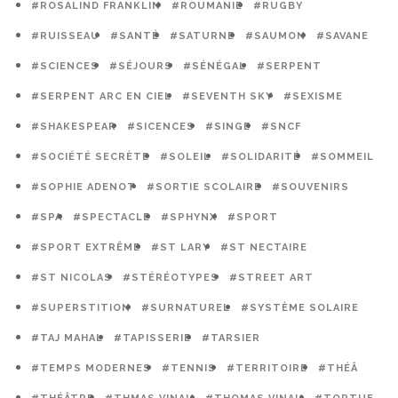
#ROSALIND FRANKLIN
#ROUMANIE
#RUGBY
#RUISSEAU
#SANTÉ
#SATURNE
#SAUMON
#SAVANE
#SCIENCES
#SÉJOURS
#SÉNÉGAL
#SERPENT
#SERPENT ARC EN CIEL
#SEVENTH SKY
#SEXISME
#SHAKESPEAR
#SICENCES
#SINGE
#SNCF
#SOCIÉTÉ SECRÈTE
#SOLEIL
#SOLIDARITÉ
#SOMMEIL
#SOPHIE ADENOT
#SORTIE SCOLAIRE
#SOUVENIRS
#SPA
#SPECTACLE
#SPHYNX
#SPORT
#SPORT EXTRÊME
#ST LARY
#ST NECTAIRE
#ST NICOLAS
#STÉRÉOTYPES
#STREET ART
#SUPERSTITION
#SURNATUREL
#SYSTÈME SOLAIRE
#TAJ MAHAL
#TAPISSERIE
#TARSIER
#TEMPS MODERNES
#TENNIS
#TERRITOIRE
#THÉÂ