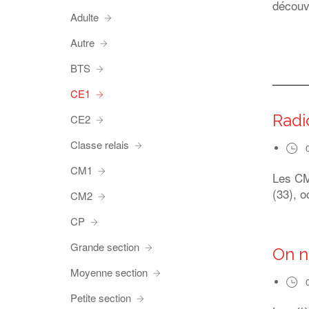
découv
Adulte
Autre
BTS
CE1
Radi
CE2
Classe relais
CM1
Les CM1
(33), o
CM2
CP
Grande section
On n
Moyenne section
Petite section