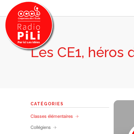
Les CE1, héros d
PRÉSENTATION
GRILLE DES PROGRAMMES
EMISSIONS / PODCASTS
SUR LE TERRITOIRE
RESSOURCES
LES ACTU.
CATÉGORIES
RECHERCHER
Classes élémentaires
CONTACT
Collégiens