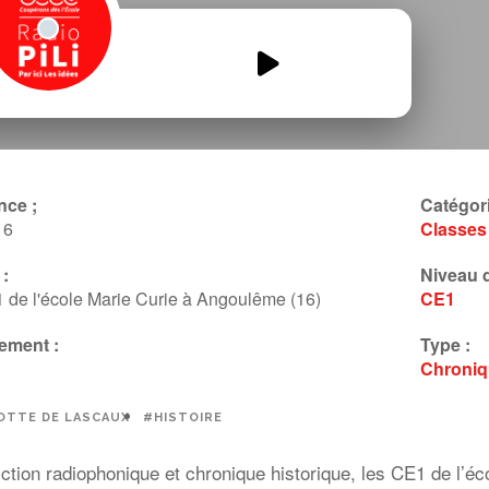
Les-CE1-heros-de-la-radio-
Lascaux.mp3
00:00
00:00
nce ;
Catégori
16
Classes
:
Niveau d
 de l'école Marie Curie à Angoulême (16)
CE1
ement :
Type :
Chroni
OTTE DE LASCAUX
#HISTOIRE
iction radiophonique et chronique historique, les CE1 de l’é