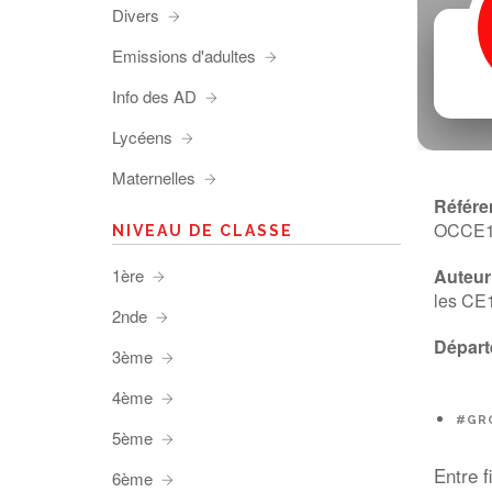
Divers
Emissions d'adultes
Info des AD
Lycéens
Maternelles
Référe
OCCE
NIVEAU DE CLASSE
1ère
Auteur 
les CE1
2nde
Départ
3ème
4ème
#GR
5ème
Entre f
6ème