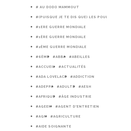
# AU DODO MAMMOUT
#(PUISQUE JE TE DIS QUE) LES POULES PRÉFÈR
#1ERE GUERRE MONDIALE
#1ÈRE GUERRE MONDIALE
#2ÈME GUERRE MONDIALE
#6ÈME
#ABBA
#ABEILLES
#ACCUEIL
#ACTUALITÉS
#ADA LOVELACE
#ADDICTION
#ADEPPA
#ADULTE
#AESH
#AFRIQUE
#ÂGE INDUSTRIE
#AGEEM
#AGENT D'ENTRETIEN
#AGN
#AGRICULTURE
#AIDE SOIGNANTE