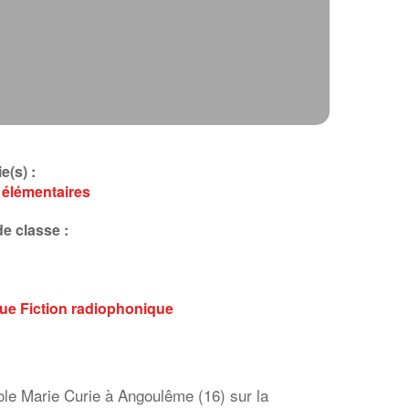
e(s) :
 élémentaires
e classe :
que
Fiction radiophonique
cole Marie Curie à Angoulême (16) sur la