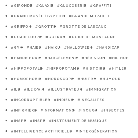
#GIRONDE
#GLAXIE
#GLUCOSERIE
#GRAFFITI
#GRAND MUSÉE ÉGYPTIEN
#GRANDE MURAILLE
#GRIFFON
#GROTTE
#GROTTE DE LASCAUX
#GUADELOUPE
#GUERRE
#GUIDE DE MONTAGNE
#GYM
#HAIES
#HAIKU
#HALLOWEEN
#HANDICAP
#HANDISPORT
#HARCÈLEMENT
#HÉRISSON
#HIP HOP
#HIPPOPOTALE
#HIPPOPOTAME
#HISTOIRE
#HITLER
#HOMOPHOBIE
#HOROSCOPE
#HUITRE
#HUMOUR
#ILE
#ILE D'AIX
#ILLUSTRATEUR
#IMMIGRATION
#INCORRUPTIBLES
#INDIENS
#INÉGALITÉS
#INFIRMIÈRE
#INFORMATIONS
#INOUQA
#INSECTES
#INSPE
#INSPÉ
#INSTRUMENT DE MUSIQUE
#INTELLIGENCE ARTIFICIELLE
#INTERGÉNÉRATION