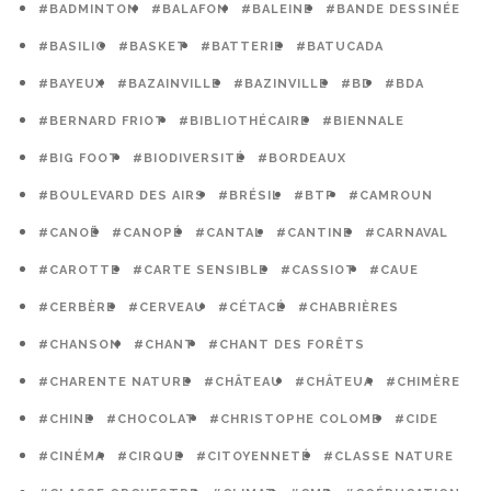
#BADMINTON
#BALAFON
#BALEINE
#BANDE DESSINÉE
#BASILIC
#BASKET
#BATTERIE
#BATUCADA
#BAYEUX
#BAZAINVILLE
#BAZINVILLE
#BD
#BDA
#BERNARD FRIOT
#BIBLIOTHÉCAIRE
#BIENNALE
#BIG FOOT
#BIODIVERSITÉ
#BORDEAUX
#BOULEVARD DES AIRS
#BRÉSIL
#BTP
#CAMROUN
#CANOË
#CANOPÉ
#CANTAL
#CANTINE
#CARNAVAL
#CAROTTE
#CARTE SENSIBLE
#CASSIOT
#CAUE
#CERBÈRE
#CERVEAU
#CÉTACÉ
#CHABRIÈRES
#CHANSON
#CHANT
#CHANT DES FORÊTS
#CHARENTE NATURE
#CHÂTEAU
#CHÂTEUA
#CHIMÈRE
#CHINE
#CHOCOLAT
#CHRISTOPHE COLOMB
#CIDE
#CINÉMA
#CIRQUE
#CITOYENNETÉ
#CLASSE NATURE