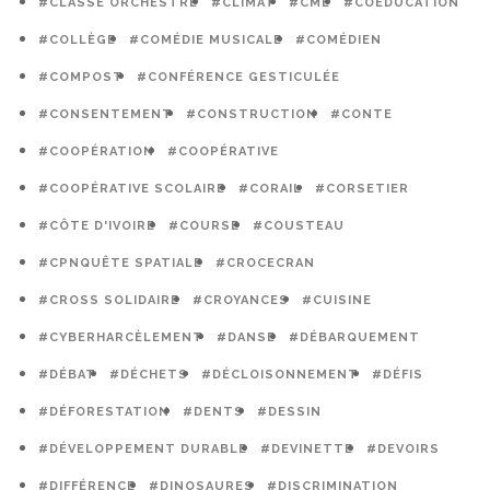
#CLASSE ORCHESTRE
#CLIMAT
#CME
#COÉDUCATION
#COLLÈGE
#COMÉDIE MUSICALE
#COMÉDIEN
#COMPOST
#CONFÉRENCE GESTICULÉE
#CONSENTEMENT
#CONSTRUCTION
#CONTE
#COOPÉRATION
#COOPÉRATIVE
#COOPÉRATIVE SCOLAIRE
#CORAIL
#CORSETIER
#CÔTE D'IVOIRE
#COURSE
#COUSTEAU
#CPNQUÊTE SPATIALE
#CROCECRAN
#CROSS SOLIDAIRE
#CROYANCES
#CUISINE
#CYBERHARCÈLEMENT
#DANSE
#DÉBARQUEMENT
#DÉBAT
#DÉCHETS
#DÉCLOISONNEMENT
#DÉFIS
#DÉFORESTATION
#DENTS
#DESSIN
#DÉVELOPPEMENT DURABLE
#DEVINETTE
#DEVOIRS
#DIFFÉRENCE
#DINOSAURES
#DISCRIMINATION