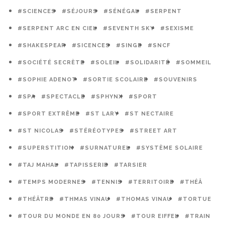
#SCIENCES
#SÉJOURS
#SÉNÉGAL
#SERPENT
#SERPENT ARC EN CIEL
#SEVENTH SKY
#SEXISME
#SHAKESPEAR
#SICENCES
#SINGE
#SNCF
#SOCIÉTÉ SECRÈTE
#SOLEIL
#SOLIDARITÉ
#SOMMEIL
#SOPHIE ADENOT
#SORTIE SCOLAIRE
#SOUVENIRS
#SPA
#SPECTACLE
#SPHYNX
#SPORT
#SPORT EXTRÊME
#ST LARY
#ST NECTAIRE
#ST NICOLAS
#STÉRÉOTYPES
#STREET ART
#SUPERSTITION
#SURNATUREL
#SYSTÈME SOLAIRE
#TAJ MAHAL
#TAPISSERIE
#TARSIER
#TEMPS MODERNES
#TENNIS
#TERRITOIRE
#THÉÂ
#THÉÂTRE
#THMAS VINAU
#THOMAS VINAU
#TORTUE
#TOUR DU MONDE EN 80 JOURS
#TOUR EIFFEL
#TRAIN