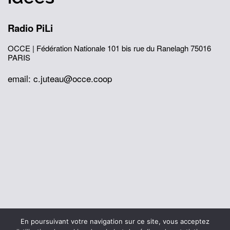
Radio PiLi
OCCE | Fédération Nationale
101 bis rue du Ranelagh
75016
PARIS
email: c.juteau@occe.coop
© 2026 Office Central de la Coopération à l'École
En poursuivant votre navigation sur ce site, vous acceptez
Mentions légales
Politique de confidentialité