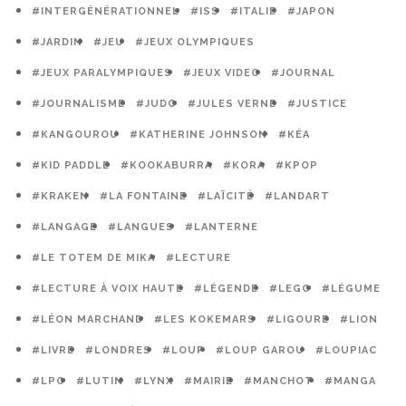
#INTERGÉNÉRATIONNEL
#ISS
#ITALIE
#JAPON
#JARDIN
#JEU
#JEUX OLYMPIQUES
#JEUX PARALYMPIQUES
#JEUX VIDEO
#JOURNAL
#JOURNALISME
#JUDO
#JULES VERNE
#JUSTICE
#KANGOUROU
#KATHERINE JOHNSON
#KÉA
#KID PADDLE
#KOOKABURRA
#KORA
#KPOP
#KRAKEN
#LA FONTAINE
#LAÏCITÉ
#LANDART
#LANGAGE
#LANGUES
#LANTERNE
#LE TOTEM DE MIKA
#LECTURE
#LECTURE À VOIX HAUTE
#LÉGENDE
#LEGO
#LÉGUME
#LÉON MARCHAND
#LES KOKEMARS
#LIGOURE
#LION
#LIVRE
#LONDRES
#LOUP
#LOUP GAROU
#LOUPIAC
#LPO
#LUTIN
#LYNX
#MAIRIE
#MANCHOT
#MANGA