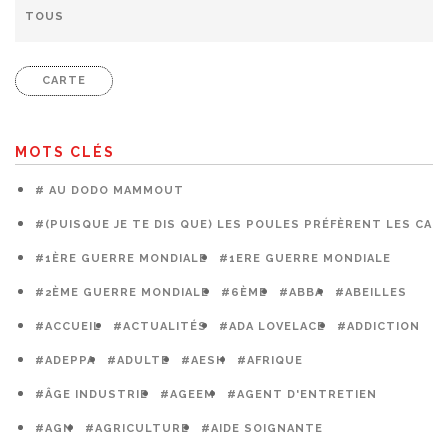
CARTE
MOTS CLÉS
# AU DODO MAMMOUT
#(PUISQUE JE TE DIS QUE) LES POULES PRÉFÈRENT LES CAG
#1ÈRE GUERRE MONDIALE
#1ERE GUERRE MONDIALE
#2ÈME GUERRE MONDIALE
#6ÈME
#ABBA
#ABEILLES
#ACCUEIL
#ACTUALITÉS
#ADA LOVELACE
#ADDICTION
#ADEPPA
#ADULTE
#AESH
#AFRIQUE
#ÂGE INDUSTRIE
#AGEEM
#AGENT D'ENTRETIEN
#AGN
#AGRICULTURE
#AIDE SOIGNANTE