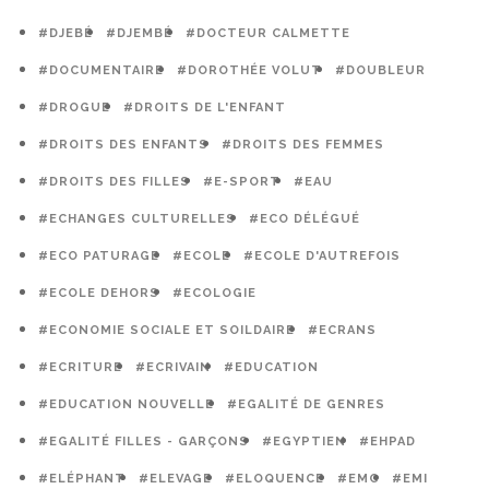
#DJEBÉ
#DJEMBÉ
#DOCTEUR CALMETTE
#DOCUMENTAIRE
#DOROTHÉE VOLUT
#DOUBLEUR
#DROGUE
#DROITS DE L'ENFANT
#DROITS DES ENFANTS
#DROITS DES FEMMES
#DROITS DES FILLES
#E-SPORT
#EAU
#ECHANGES CULTURELLES
#ECO DÉLÉGUÉ
#ECO PATURAGE
#ECOLE
#ECOLE D'AUTREFOIS
#ECOLE DEHORS
#ECOLOGIE
#ECONOMIE SOCIALE ET SOILDAIRE
#ECRANS
#ECRITURE
#ECRIVAIN
#EDUCATION
#EDUCATION NOUVELLE
#EGALITÉ DE GENRES
#EGALITÉ FILLES - GARÇONS
#EGYPTIEN
#EHPAD
#ELÉPHANT
#ELEVAGE
#ELOQUENCE
#EMC
#EMI