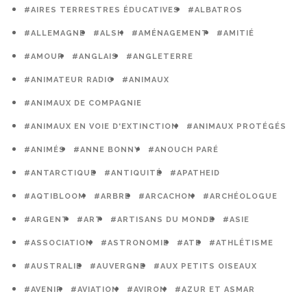
#AIRES TERRESTRES ÉDUCATIVES
#ALBATROS
#ALLEMAGNE
#ALSH
#AMÉNAGEMENT
#AMITIÉ
#AMOUR
#ANGLAIS
#ANGLETERRE
#ANIMATEUR RADIO
#ANIMAUX
#ANIMAUX DE COMPAGNIE
#ANIMAUX EN VOIE D'EXTINCTION
#ANIMAUX PROTÉGÉS
#ANIMÉS
#ANNE BONNY
#ANOUCH PARÉ
#ANTARCTIQUE
#ANTIQUITÉ
#APATHEID
#AQTIBLOOM
#ARBRE
#ARCACHON
#ARCHÉOLOGUE
#ARGENT
#ART
#ARTISANS DU MONDE
#ASIE
#ASSOCIATION
#ASTRONOMIE
#ATE
#ATHLÉTISME
#AUSTRALIE
#AUVERGNE
#AUX PETITS OISEAUX
#AVENIR
#AVIATION
#AVIRON
#AZUR ET ASMAR