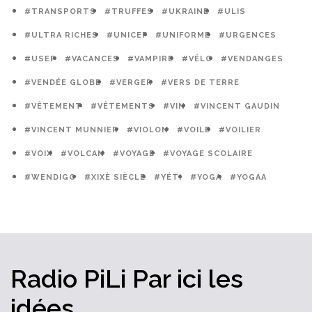
#TRANSPORTS
#TRUFFES
#UKRAINE
#ULIS
#ULTRA RICHES
#UNICEF
#UNIFORME
#URGENCES
#USEP
#VACANCES
#VAMPIRE
#VÉLO
#VENDANGES
#VENDÉE GLOBE
#VERGER
#VERS DE TERRE
#VÊTEMENT
#VÊTEMENTS
#VIN
#VINCENT GAUDIN
#VINCENT MUNNIER
#VIOLON
#VOILE
#VOILIER
#VOIX
#VOLCAN
#VOYAGE
#VOYAGE SCOLAIRE
#WENDIGO
#XIXÈ SIÈCLE
#YÉTI
#YOGA
#YOGAA
Radio PiLi
Par ici
les
idées