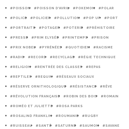
#POISSON
#POISSON D'AVRIL
#POKEMON
#POLAR
#POLICE
#POLICIER
#POLLUTION
#POP UP
#PORT
#PORTRAITS
#POTAGER
#POTERIE
#PRÉHISTOIRE
#PRESSE
#PRIM ELYSÉE
#PRINTEMPS
#PRISON
#PRIX NOBEL
#PYRÉNÉES
#QUOTIDIEN
#RACISME
#RADIO
#RECORD
#RECYCLAGE
#RÉGIE TECHNIQUE
#RELIGION
#RENTRÉE DES CLASSES
#REPAS
#REPTILES
#REQUIN
#RÉSEAUX SOCIAUX
#RÉSERVE ORNITHOLOGIQUE
#RÉSISTANCE
#RÊVE
#RÉVOLUTION FRANÇAISE
#ROBIN DES BOIS
#ROMAIN
#ROMÉO ET JULIETTE
#ROSA PARKS
#ROSALIND FRANKLIN
#ROUMANIE
#RUGBY
#RUISSEAU
#SANTÉ
#SATURNE
#SAUMON
#SAVANE