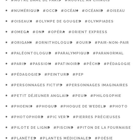
#NOTRE DAME DE PARIS
#NOUVEL AN CHINOIS
#NUMÉRIQUE
#OCCE
#OCÉAN
#OCÉANIE
#OISEAU
#OISEAUX
#OLYMPE DE GOUGES
#OLYMPIADES
#OMEGA
#ONF
#OPÉRA
#ORIENT EXPRESS
#ORIGAMI
#ORNITHOLOGUE
#OURS
#PAIR-NON-PAIR
#PALÉONTOLOGUE
#PARALYMPIQUE
#PARANORMAL
#PARIS
#PASSION
#PATINOIRE
#PÊCHE
#PÉDAGOGIE
#PÉDAGOGIES
#PEINTURE
#PEP
#PERSONNAGES FICTIFS
#PERSONNAGES IMAGINAIRES
#PETIT DÉJEUNER ANGLAIS
#PEUR
#PHILOSOPHIE
#PHOENIX
#PHOQUE
#PHOQUE DE WEDELL
#PHOTO
#PHOTOPHORE
#PIC VERT
#PIERRES PRÉCIEUSES
#PILOTE DE LIGNE
#PISCINE
#PITON DE LA FOURNAISE
#PLANÈTES
#PLANTES MÉDICINALES
#POÉSIE