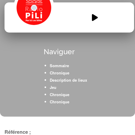
Le-tour-de-Londres-en-une-
emission.mp3
00:00
00:00
Naviguer
Sommaire
Chronique
Description de lieux
Jeu
Chronique
Chronique
Référence ;