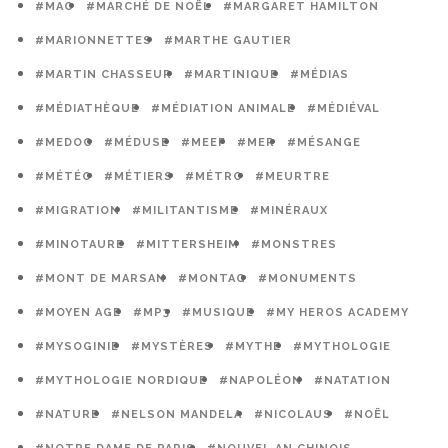
#MAO
#MARCHÉ DE NOËL
#MARGARET HAMILTON
#MARIONNETTES
#MARTHE GAUTIER
#MARTIN CHASSEUR
#MARTINIQUE
#MÉDIAS
#MÉDIATHÈQUE
#MÉDIATION ANIMALE
#MÉDIÉVAL
#MEDOC
#MÉDUSE
#MEEF
#MER
#MÉSANGE
#MÉTÉO
#MÉTIERS
#MÉTRO
#MEURTRE
#MIGRATION
#MILITANTISME
#MINÉRAUX
#MINOTAURE
#MITTERSHEIM
#MONSTRES
#MONT DE MARSAN
#MONTAG
#MONUMENTS
#MOYEN AGE
#MP3
#MUSIQUE
#MY HEROS ACADEMY
#MYSOGINIE
#MYSTÈRES
#MYTHE
#MYTHOLOGIE
#MYTHOLOGIE NORDIQUE
#NAPOLÉON
#NATATION
#NATURE
#NELSON MANDELA
#NICOLAUS
#NOËL