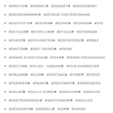
#EMOTION
#ENFANTS
#ENQUÊTE
#ENSEIGNANT
#ENVIRONNEMENT
#EPOQUE CONTEMPORAINE
#EQUITATION
#ESCRIME
#ESPACE
#ESPAGNE
#ESS
#ESTUAIRE
#ETATS UNIS
#ETOILES
#ETRANGER
#EUROPE
#EXPLORATEUR
#EXPOSCIENCE
#FABLE
#FANTÔME
#FAST FASHION
#FAUNE
#FEMME SCIENTIFIQUE
#FERME
#FERME PÉDAGOGIQUE
#FESTIVAL
#FILLES - GARÇONS
#FILM D'ANIMATION
#FINLANDE
#FLORE
#FOOTBALL
#FORÊT
#FORGE
#FORGERON
#FRANCE
#FRATERNITÉ
#FRENCHKIDS
#GALAXIE
#GALLO-ROMAIN
#GASCOGNE
#GASCON
#GASTRONOMADES
#GASTRONOMIE
#GAULOIS
#GÉOGRAPHIE
#GERBILLE
#GIMS
#GIRAFE