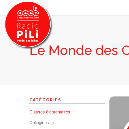
Le Monde des 
PRÉSENTATION
GRILLE DES PROGRAMMES
EMISSIONS / PODCASTS
SUR LE TERRITOIRE
RESSOURCES
LES ACTU.
CATÉGORIES
RECHERCHER
Classes élémentaires
CONTACT
Collégiens