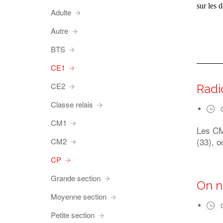
sur les 
Adulte
Autre
BTS
CE1
CE2
Radi
Classe relais
CM1
Les CM1
(33), o
CM2
CP
Grande section
On n
Moyenne section
Petite section