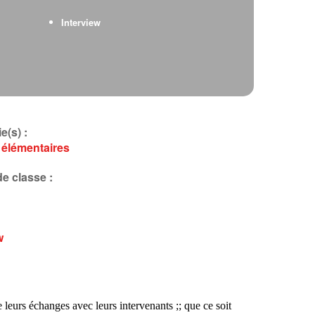
Interview
e(s) :
 élémentaires
e classe :
w
eurs échanges avec leurs intervenants ;; que ce soit