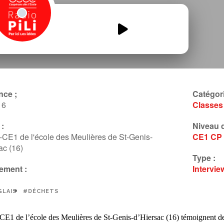
Le-monde-des-CP-CE1-
interviews.mp3
00:00
00:00
nce ;
Catégori
16
Classes
:
Niveau d
CE1 de l'école des Meulières de St-Genis-
CE1
CP
ac (16)
Type :
ement :
Intervie
LAIS
#DÉCHETS
E1 de l’école des Meulières de St-Genis-d’Hiersac (16) témoignent de l