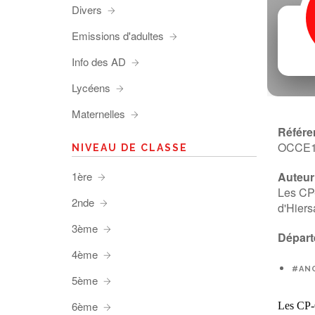
Divers
Emissions d'adultes
Info des AD
Lycéens
Maternelles
Référe
OCCE
NIVEAU DE CLASSE
1ère
Auteur 
Les CP-
2nde
d'Hiers
3ème
Départ
4ème
#ANG
5ème
6ème
Les CP-C