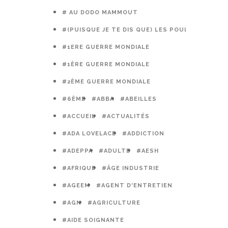
# AU DODO MAMMOUT
#(PUISQUE JE TE DIS QUE) LES POULES PRÉFÈR
#1ERE GUERRE MONDIALE
#1ÈRE GUERRE MONDIALE
#2ÈME GUERRE MONDIALE
#6ÈME
#ABBA
#ABEILLES
#ACCUEIL
#ACTUALITÉS
#ADA LOVELACE
#ADDICTION
#ADEPPA
#ADULTE
#AESH
#AFRIQUE
#ÂGE INDUSTRIE
#AGEEM
#AGENT D'ENTRETIEN
#AGN
#AGRICULTURE
#AIDE SOIGNANTE