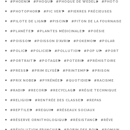
#PHOENIX
#PHOQUE
#PHOQUE DE WEDELL
#PHOTO
#PHOTOPHORE
#PIC VERT
#PIERRES PRÉCIEUSES
#PILOTE DE LIGNE
#PISCINE
#PITON DE LA FOURNAISE
#PLANÈTES
#PLANTES MÉDICINALES
#POÉSIE
#POISSON
#POISSON D'AVRIL
#POKEMON
#POLAR
#POLICE
#POLICIER
#POLLUTION
#POP UP
#PORT
#PORTRAITS
#POTAGER
#POTERIE
#PRÉHISTOIRE
#PRESSE
#PRIM ELYSÉE
#PRINTEMPS
#PRISON
#PRIX NOBEL
#PYRÉNÉES
#QUOTIDIEN
#RACISME
#RADIO
#RECORD
#RECYCLAGE
#RÉGIE TECHNIQUE
#RELIGION
#RENTRÉE DES CLASSES
#REPAS
#REPTILES
#REQUIN
#RÉSEAUX SOCIAUX
#RÉSERVE ORNITHOLOGIQUE
#RÉSISTANCE
#RÊVE
#RÉVOLUTION FRANÇAISE
#ROBIN DES BOIS
#ROMAIN