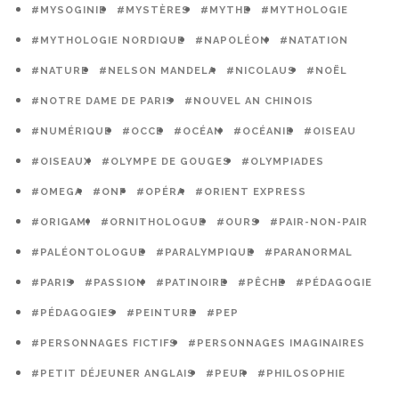
#MYSOGINIE
#MYSTÈRES
#MYTHE
#MYTHOLOGIE
#MYTHOLOGIE NORDIQUE
#NAPOLÉON
#NATATION
#NATURE
#NELSON MANDELA
#NICOLAUS
#NOËL
#NOTRE DAME DE PARIS
#NOUVEL AN CHINOIS
#NUMÉRIQUE
#OCCE
#OCÉAN
#OCÉANIE
#OISEAU
#OISEAUX
#OLYMPE DE GOUGES
#OLYMPIADES
#OMEGA
#ONF
#OPÉRA
#ORIENT EXPRESS
#ORIGAMI
#ORNITHOLOGUE
#OURS
#PAIR-NON-PAIR
#PALÉONTOLOGUE
#PARALYMPIQUE
#PARANORMAL
#PARIS
#PASSION
#PATINOIRE
#PÊCHE
#PÉDAGOGIE
#PÉDAGOGIES
#PEINTURE
#PEP
#PERSONNAGES FICTIFS
#PERSONNAGES IMAGINAIRES
#PETIT DÉJEUNER ANGLAIS
#PEUR
#PHILOSOPHIE