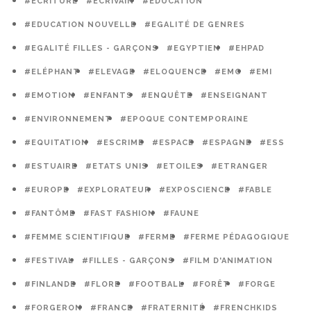
#ECRITURE
#ECRIVAIN
#EDUCATION
#EDUCATION NOUVELLE
#EGALITÉ DE GENRES
#EGALITÉ FILLES - GARÇONS
#EGYPTIEN
#EHPAD
#ELÉPHANT
#ELEVAGE
#ELOQUENCE
#EMC
#EMI
#EMOTION
#ENFANTS
#ENQUÊTE
#ENSEIGNANT
#ENVIRONNEMENT
#EPOQUE CONTEMPORAINE
#EQUITATION
#ESCRIME
#ESPACE
#ESPAGNE
#ESS
#ESTUAIRE
#ETATS UNIS
#ETOILES
#ETRANGER
#EUROPE
#EXPLORATEUR
#EXPOSCIENCE
#FABLE
#FANTÔME
#FAST FASHION
#FAUNE
#FEMME SCIENTIFIQUE
#FERME
#FERME PÉDAGOGIQUE
#FESTIVAL
#FILLES - GARÇONS
#FILM D'ANIMATION
#FINLANDE
#FLORE
#FOOTBALL
#FORÊT
#FORGE
#FORGERON
#FRANCE
#FRATERNITÉ
#FRENCHKIDS