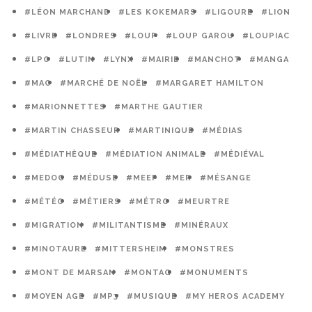
#LÉON MARCHAND
#LES KOKEMARS
#LIGOURE
#LION
#LIVRE
#LONDRES
#LOUP
#LOUP GAROU
#LOUPIAC
#LPO
#LUTIN
#LYNX
#MAIRIE
#MANCHOT
#MANGA
#MAO
#MARCHÉ DE NOËL
#MARGARET HAMILTON
#MARIONNETTES
#MARTHE GAUTIER
#MARTIN CHASSEUR
#MARTINIQUE
#MÉDIAS
#MÉDIATHÈQUE
#MÉDIATION ANIMALE
#MÉDIÉVAL
#MEDOC
#MÉDUSE
#MEEF
#MER
#MÉSANGE
#MÉTÉO
#MÉTIERS
#MÉTRO
#MEURTRE
#MIGRATION
#MILITANTISME
#MINÉRAUX
#MINOTAURE
#MITTERSHEIM
#MONSTRES
#MONT DE MARSAN
#MONTAG
#MONUMENTS
#MOYEN AGE
#MP3
#MUSIQUE
#MY HEROS ACADEMY