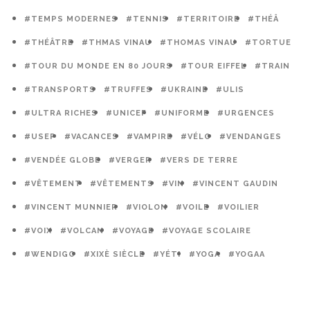
#TEMPS MODERNES
#TENNIS
#TERRITOIRE
#THÉÂ
#THÉÂTRE
#THMAS VINAU
#THOMAS VINAU
#TORTUE
#TOUR DU MONDE EN 80 JOURS
#TOUR EIFFEL
#TRAIN
#TRANSPORTS
#TRUFFES
#UKRAINE
#ULIS
#ULTRA RICHES
#UNICEF
#UNIFORME
#URGENCES
#USEP
#VACANCES
#VAMPIRE
#VÉLO
#VENDANGES
#VENDÉE GLOBE
#VERGER
#VERS DE TERRE
#VÊTEMENT
#VÊTEMENTS
#VIN
#VINCENT GAUDIN
#VINCENT MUNNIER
#VIOLON
#VOILE
#VOILIER
#VOIX
#VOLCAN
#VOYAGE
#VOYAGE SCOLAIRE
#WENDIGO
#XIXÈ SIÈCLE
#YÉTI
#YOGA
#YOGAA