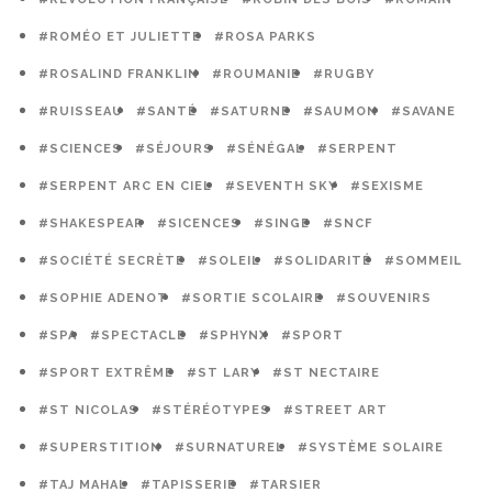
#ROMÉO ET JULIETTE
#ROSA PARKS
#ROSALIND FRANKLIN
#ROUMANIE
#RUGBY
#RUISSEAU
#SANTÉ
#SATURNE
#SAUMON
#SAVANE
#SCIENCES
#SÉJOURS
#SÉNÉGAL
#SERPENT
#SERPENT ARC EN CIEL
#SEVENTH SKY
#SEXISME
#SHAKESPEAR
#SICENCES
#SINGE
#SNCF
#SOCIÉTÉ SECRÈTE
#SOLEIL
#SOLIDARITÉ
#SOMMEIL
#SOPHIE ADENOT
#SORTIE SCOLAIRE
#SOUVENIRS
#SPA
#SPECTACLE
#SPHYNX
#SPORT
#SPORT EXTRÊME
#ST LARY
#ST NECTAIRE
#ST NICOLAS
#STÉRÉOTYPES
#STREET ART
#SUPERSTITION
#SURNATUREL
#SYSTÈME SOLAIRE
#TAJ MAHAL
#TAPISSERIE
#TARSIER