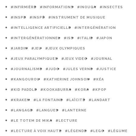
#INFIRMIÈRE
#INFORMATIONS
#INOUQA
#INSECTES
#INSPE
#INSPÉ
#INSTRUMENT DE MUSIQUE
#INTELLIGENCE ARTIFICIELLE
#INTERGÉNÉRATION
#INTERGÉNÉRATIONNEL
#ISS
#ITALIE
#JAPON
#JARDIN
#JEU
#JEUX OLYMPIQUES
#JEUX PARALYMPIQUES
#JEUX VIDEO
#JOURNAL
#JOURNALISME
#JUDO
#JULES VERNE
#JUSTICE
#KANGOUROU
#KATHERINE JOHNSON
#KÉA
#KID PADDLE
#KOOKABURRA
#KORA
#KPOP
#KRAKEN
#LA FONTAINE
#LAÏCITÉ
#LANDART
#LANGAGE
#LANGUES
#LANTERNE
#LE TOTEM DE MIKA
#LECTURE
#LECTURE À VOIX HAUTE
#LÉGENDE
#LEGO
#LÉGUME