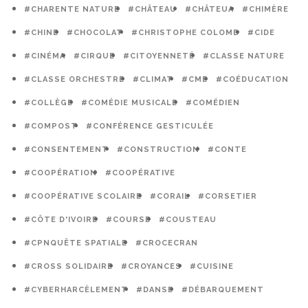
#CHARENTE NATURE
#CHÂTEAU
#CHÂTEUA
#CHIMÈRE
#CHINE
#CHOCOLAT
#CHRISTOPHE COLOMB
#CIDE
#CINÉMA
#CIRQUE
#CITOYENNETÉ
#CLASSE NATURE
#CLASSE ORCHESTRE
#CLIMAT
#CME
#COÉDUCATION
#COLLÈGE
#COMÉDIE MUSICALE
#COMÉDIEN
#COMPOST
#CONFÉRENCE GESTICULÉE
#CONSENTEMENT
#CONSTRUCTION
#CONTE
#COOPÉRATION
#COOPÉRATIVE
#COOPÉRATIVE SCOLAIRE
#CORAIL
#CORSETIER
#CÔTE D'IVOIRE
#COURSE
#COUSTEAU
#CPNQUÊTE SPATIALE
#CROCECRAN
#CROSS SOLIDAIRE
#CROYANCES
#CUISINE
#CYBERHARCÈLEMENT
#DANSE
#DÉBARQUEMENT