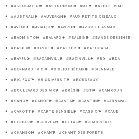
#ASSOCIATION
#ASTRONOMIE
#ATE
#ATHLÉTISME
#AUSTRALIE
#AUVERGNE
#AUX PETITS OISEAUX
#AVENIR
#AVIATION
#AVIRON
#AZUR ET ASMAR
#BADMINTON
#BALAFON
#BALEINE
#BANDE DESSINÉE
#BASILIC
#BASKET
#BATTERIE
#BATUCADA
#BAYEUX
#BAZAINVILLE
#BAZINVILLE
#BD
#BDA
#BERNARD FRIOT
#BIBLIOTHÉCAIRE
#BIENNALE
#BIG FOOT
#BIODIVERSITÉ
#BORDEAUX
#BOULEVARD DES AIRS
#BRÉSIL
#BTP
#CAMROUN
#CANOË
#CANOPÉ
#CANTAL
#CANTINE
#CARNAVAL
#CAROTTE
#CARTE SENSIBLE
#CASSIOT
#CAUE
#CERBÈRE
#CERVEAU
#CÉTACÉ
#CHABRIÈRES
#CHANSON
#CHANT
#CHANT DES FORÊTS