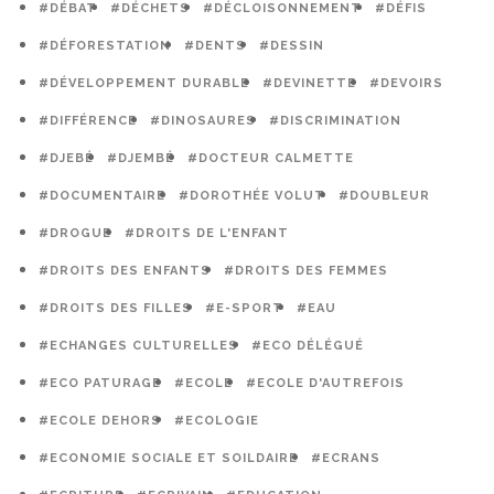
#DÉBAT
#DÉCHETS
#DÉCLOISONNEMENT
#DÉFIS
#DÉFORESTATION
#DENTS
#DESSIN
#DÉVELOPPEMENT DURABLE
#DEVINETTE
#DEVOIRS
#DIFFÉRENCE
#DINOSAURES
#DISCRIMINATION
#DJEBÉ
#DJEMBÉ
#DOCTEUR CALMETTE
#DOCUMENTAIRE
#DOROTHÉE VOLUT
#DOUBLEUR
#DROGUE
#DROITS DE L'ENFANT
#DROITS DES ENFANTS
#DROITS DES FEMMES
#DROITS DES FILLES
#E-SPORT
#EAU
#ECHANGES CULTURELLES
#ECO DÉLÉGUÉ
#ECO PATURAGE
#ECOLE
#ECOLE D'AUTREFOIS
#ECOLE DEHORS
#ECOLOGIE
#ECONOMIE SOCIALE ET SOILDAIRE
#ECRANS