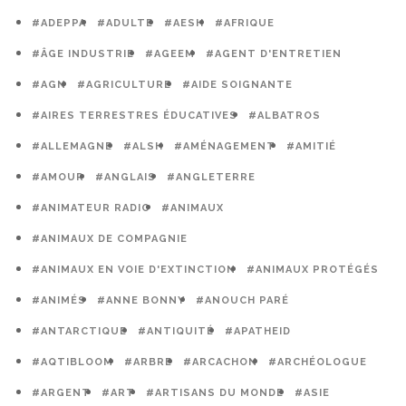
#ADEPPA
#ADULTE
#AESH
#AFRIQUE
#ÂGE INDUSTRIE
#AGEEM
#AGENT D'ENTRETIEN
#AGN
#AGRICULTURE
#AIDE SOIGNANTE
#AIRES TERRESTRES ÉDUCATIVES
#ALBATROS
#ALLEMAGNE
#ALSH
#AMÉNAGEMENT
#AMITIÉ
#AMOUR
#ANGLAIS
#ANGLETERRE
#ANIMATEUR RADIO
#ANIMAUX
#ANIMAUX DE COMPAGNIE
#ANIMAUX EN VOIE D'EXTINCTION
#ANIMAUX PROTÉGÉS
#ANIMÉS
#ANNE BONNY
#ANOUCH PARÉ
#ANTARCTIQUE
#ANTIQUITÉ
#APATHEID
#AQTIBLOOM
#ARBRE
#ARCACHON
#ARCHÉOLOGUE
#ARGENT
#ART
#ARTISANS DU MONDE
#ASIE