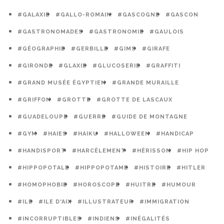
#GALAXIE
#GALLO-ROMAIN
#GASCOGNE
#GASCON
#GASTRONOMADES
#GASTRONOMIE
#GAULOIS
#GÉOGRAPHIE
#GERBILLE
#GIMS
#GIRAFE
#GIRONDE
#GLAXIE
#GLUCOSERIE
#GRAFFITI
#GRAND MUSÉE ÉGYPTIEN
#GRANDE MURAILLE
#GRIFFON
#GROTTE
#GROTTE DE LASCAUX
#GUADELOUPE
#GUERRE
#GUIDE DE MONTAGNE
#GYM
#HAIES
#HAIKU
#HALLOWEEN
#HANDICAP
#HANDISPORT
#HARCÈLEMENT
#HÉRISSON
#HIP HOP
#HIPPOPOTALE
#HIPPOPOTAME
#HISTOIRE
#HITLER
#HOMOPHOBIE
#HOROSCOPE
#HUITRE
#HUMOUR
#ILE
#ILE D'AIX
#ILLUSTRATEUR
#IMMIGRATION
#INCORRUPTIBLES
#INDIENS
#INÉGALITÉS