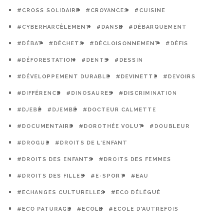
#CROSS SOLIDAIRE
#CROYANCES
#CUISINE
#CYBERHARCÈLEMENT
#DANSE
#DÉBARQUEMENT
#DÉBAT
#DÉCHETS
#DÉCLOISONNEMENT
#DÉFIS
#DÉFORESTATION
#DENTS
#DESSIN
#DÉVELOPPEMENT DURABLE
#DEVINETTE
#DEVOIRS
#DIFFÉRENCE
#DINOSAURES
#DISCRIMINATION
#DJEBÉ
#DJEMBÉ
#DOCTEUR CALMETTE
#DOCUMENTAIRE
#DOROTHÉE VOLUT
#DOUBLEUR
#DROGUE
#DROITS DE L'ENFANT
#DROITS DES ENFANTS
#DROITS DES FEMMES
#DROITS DES FILLES
#E-SPORT
#EAU
#ECHANGES CULTURELLES
#ECO DÉLÉGUÉ
#ECO PATURAGE
#ECOLE
#ECOLE D'AUTREFOIS