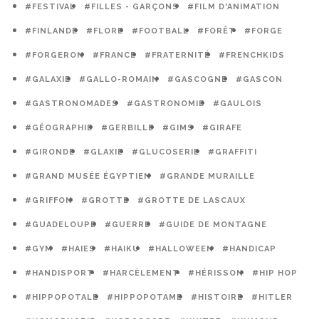
#FESTIVAL
#FILLES - GARÇONS
#FILM D'ANIMATION
#FINLANDE
#FLORE
#FOOTBALL
#FORÊT
#FORGE
#FORGERON
#FRANCE
#FRATERNITÉ
#FRENCHKIDS
#GALAXIE
#GALLO-ROMAIN
#GASCOGNE
#GASCON
#GASTRONOMADES
#GASTRONOMIE
#GAULOIS
#GÉOGRAPHIE
#GERBILLE
#GIMS
#GIRAFE
#GIRONDE
#GLAXIE
#GLUCOSERIE
#GRAFFITI
#GRAND MUSÉE ÉGYPTIEN
#GRANDE MURAILLE
#GRIFFON
#GROTTE
#GROTTE DE LASCAUX
#GUADELOUPE
#GUERRE
#GUIDE DE MONTAGNE
#GYM
#HAIES
#HAIKU
#HALLOWEEN
#HANDICAP
#HANDISPORT
#HARCÈLEMENT
#HÉRISSON
#HIP HOP
#HIPPOPOTALE
#HIPPOPOTAME
#HISTOIRE
#HITLER