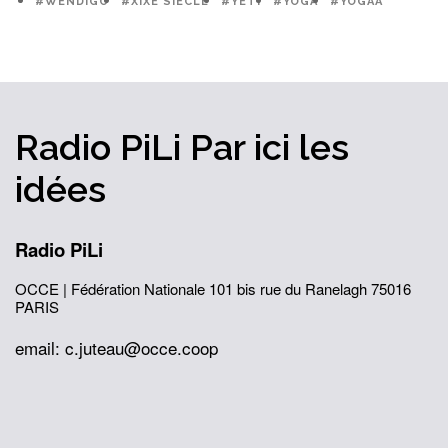
#WENDIGO
#XIXÈ SIÈCLE
#YÉTI
#YOGA
#YOGAA
Radio PiLi
Par ici
les
idées
Radio PiLi
OCCE | Fédération Nationale
101 bis rue du Ranelagh
75016
PARIS
email: c.juteau@occe.coop