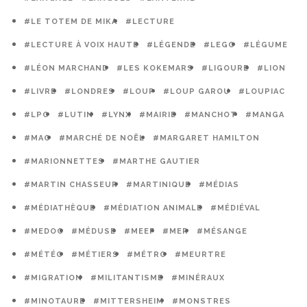
#LE TOTEM DE MIKA
#LECTURE
#LECTURE À VOIX HAUTE
#LÉGENDE
#LEGO
#LÉGUME
#LÉON MARCHAND
#LES KOKEMARS
#LIGOURE
#LION
#LIVRE
#LONDRES
#LOUP
#LOUP GAROU
#LOUPIAC
#LPO
#LUTIN
#LYNX
#MAIRIE
#MANCHOT
#MANGA
#MAO
#MARCHÉ DE NOËL
#MARGARET HAMILTON
#MARIONNETTES
#MARTHE GAUTIER
#MARTIN CHASSEUR
#MARTINIQUE
#MÉDIAS
#MÉDIATHÈQUE
#MÉDIATION ANIMALE
#MÉDIÉVAL
#MEDOC
#MÉDUSE
#MEEF
#MER
#MÉSANGE
#MÉTÉO
#MÉTIERS
#MÉTRO
#MEURTRE
#MIGRATION
#MILITANTISME
#MINÉRAUX
#MINOTAURE
#MITTERSHEIM
#MONSTRES