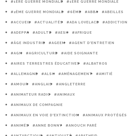
#1ÈRE GUERRE MONDIALE
#1ERE GUERRE MONDIALE
#2ÈME GUERRE MONDIALE
#6ÈME
#ABBA
#ABEILLES
#ACCUEIL
#ACTUALITÉS
#ADA LOVELACE
#ADDICTION
#ADEPPA
#ADULTE
#AESH
#AFRIQUE
#ÂGE INDUSTRIE
#AGEEM
#AGENT D'ENTRETIEN
#AGN
#AGRICULTURE
#AIDE SOIGNANTE
#AIRES TERRESTRES ÉDUCATIVES
#ALBATROS
#ALLEMAGNE
#ALSH
#AMÉNAGEMENT
#AMITIÉ
#AMOUR
#ANGLAIS
#ANGLETERRE
#ANIMATEUR RADIO
#ANIMAUX
#ANIMAUX DE COMPAGNIE
#ANIMAUX EN VOIE D'EXTINCTION
#ANIMAUX PROTÉGÉS
#ANIMÉS
#ANNE BONNY
#ANOUCH PARÉ
#ANTARCTIQUE
#ANTIQUITÉ
#APATHEID