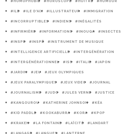
#HOMOPHOBIE
#HOROSCOPE
#HUITRE
#HUMOUR
#ILE
#ILE D'AIX
#ILLUSTRATEUR
#IMMIGRATION
#INCORRUPTIBLES
#INDIENS
#INÉGALITÉS
#INFIRMIÈRE
#INFORMATIONS
#INOUQA
#INSECTES
#INSPE
#INSPÉ
#INSTRUMENT DE MUSIQUE
#INTELLIGENCE ARTIFICIELLE
#INTERGÉNÉRATION
#INTERGÉNÉRATIONNEL
#ISS
#ITALIE
#JAPON
#JARDIN
#JEU
#JEUX OLYMPIQUES
#JEUX PARALYMPIQUES
#JEUX VIDEO
#JOURNAL
#JOURNALISME
#JUDO
#JULES VERNE
#JUSTICE
#KANGOUROU
#KATHERINE JOHNSON
#KÉA
#KID PADDLE
#KOOKABURRA
#KORA
#KPOP
#KRAKEN
#LA FONTAINE
#LAÏCITÉ
#LANDART
#LANGAGE
#LANGUES
#LANTERNE