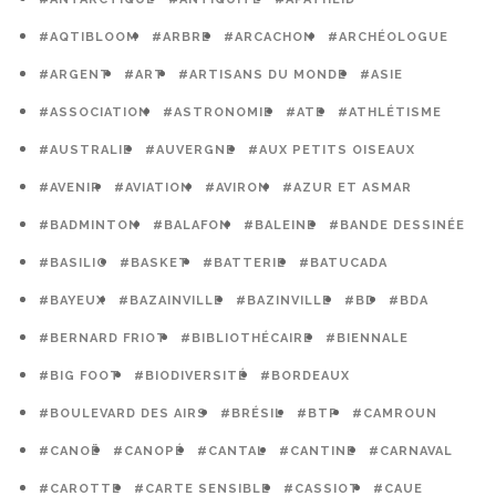
#AQTIBLOOM
#ARBRE
#ARCACHON
#ARCHÉOLOGUE
#ARGENT
#ART
#ARTISANS DU MONDE
#ASIE
#ASSOCIATION
#ASTRONOMIE
#ATE
#ATHLÉTISME
#AUSTRALIE
#AUVERGNE
#AUX PETITS OISEAUX
#AVENIR
#AVIATION
#AVIRON
#AZUR ET ASMAR
#BADMINTON
#BALAFON
#BALEINE
#BANDE DESSINÉE
#BASILIC
#BASKET
#BATTERIE
#BATUCADA
#BAYEUX
#BAZAINVILLE
#BAZINVILLE
#BD
#BDA
#BERNARD FRIOT
#BIBLIOTHÉCAIRE
#BIENNALE
#BIG FOOT
#BIODIVERSITÉ
#BORDEAUX
#BOULEVARD DES AIRS
#BRÉSIL
#BTP
#CAMROUN
#CANOË
#CANOPÉ
#CANTAL
#CANTINE
#CARNAVAL
#CAROTTE
#CARTE SENSIBLE
#CASSIOT
#CAUE