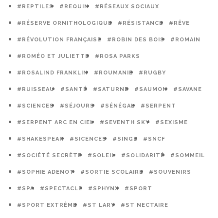
#REPTILES
#REQUIN
#RÉSEAUX SOCIAUX
#RÉSERVE ORNITHOLOGIQUE
#RÉSISTANCE
#RÊVE
#RÉVOLUTION FRANÇAISE
#ROBIN DES BOIS
#ROMAIN
#ROMÉO ET JULIETTE
#ROSA PARKS
#ROSALIND FRANKLIN
#ROUMANIE
#RUGBY
#RUISSEAU
#SANTÉ
#SATURNE
#SAUMON
#SAVANE
#SCIENCES
#SÉJOURS
#SÉNÉGAL
#SERPENT
#SERPENT ARC EN CIEL
#SEVENTH SKY
#SEXISME
#SHAKESPEAR
#SICENCES
#SINGE
#SNCF
#SOCIÉTÉ SECRÈTE
#SOLEIL
#SOLIDARITÉ
#SOMMEIL
#SOPHIE ADENOT
#SORTIE SCOLAIRE
#SOUVENIRS
#SPA
#SPECTACLE
#SPHYNX
#SPORT
#SPORT EXTRÊME
#ST LARY
#ST NECTAIRE