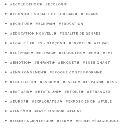
#ECOLE DEHORS
#ECOLOGIE
#ECONOMIE SOCIALE ET SOILDAIRE
#ECRANS
#ECRITURE
#ECRIVAIN
#EDUCATION
#EDUCATION NOUVELLE
#EGALITÉ DE GENRES
#EGALITÉ FILLES - GARÇONS
#EGYPTIEN
#EHPAD
#ELÉPHANT
#ELEVAGE
#ELOQUENCE
#EMC
#EMI
#EMOTION
#ENFANTS
#ENQUÊTE
#ENSEIGNANT
#ENVIRONNEMENT
#EPOQUE CONTEMPORAINE
#EQUITATION
#ESCRIME
#ESPACE
#ESPAGNE
#ESS
#ESTUAIRE
#ETATS UNIS
#ETOILES
#ETRANGER
#EUROPE
#EXPLORATEUR
#EXPOSCIENCE
#FABLE
#FANTÔME
#FAST FASHION
#FAUNE
#FEMME SCIENTIFIQUE
#FERME
#FERME PÉDAGOGIQUE