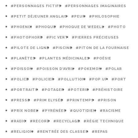
#PERSONNAGES FICTIFS
#PERSONNAGES IMAGINAIRES
#PETIT DÉJEUNER ANGLAIS
#PEUR
#PHILOSOPHIE
#PHOENIX
#PHOQUE
#PHOQUE DE WEDELL
#PHOTO
#PHOTOPHORE
#PIC VERT
#PIERRES PRÉCIEUSES
#PILOTE DE LIGNE
#PISCINE
#PITON DE LA FOURNAISE
#PLANÈTES
#PLANTES MÉDICINALES
#POÉSIE
#POISSON
#POISSON D'AVRIL
#POKEMON
#POLAR
#POLICE
#POLICIER
#POLLUTION
#POP UP
#PORT
#PORTRAITS
#POTAGER
#POTERIE
#PRÉHISTOIRE
#PRESSE
#PRIM ELYSÉE
#PRINTEMPS
#PRISON
#PRIX NOBEL
#PYRÉNÉES
#QUOTIDIEN
#RACISME
#RADIO
#RECORD
#RECYCLAGE
#RÉGIE TECHNIQUE
#RELIGION
#RENTRÉE DES CLASSES
#REPAS