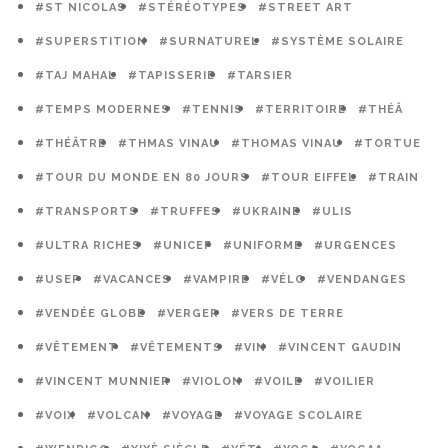
#ST NICOLAS
#STÉRÉOTYPES
#STREET ART
#SUPERSTITION
#SURNATUREL
#SYSTÈME SOLAIRE
#TAJ MAHAL
#TAPISSERIE
#TARSIER
#TEMPS MODERNES
#TENNIS
#TERRITOIRE
#THÉÂ
#THÉÂTRE
#THMAS VINAU
#THOMAS VINAU
#TORTUE
#TOUR DU MONDE EN 80 JOURS
#TOUR EIFFEL
#TRAIN
#TRANSPORTS
#TRUFFES
#UKRAINE
#ULIS
#ULTRA RICHES
#UNICEF
#UNIFORME
#URGENCES
#USEP
#VACANCES
#VAMPIRE
#VÉLO
#VENDANGES
#VENDÉE GLOBE
#VERGER
#VERS DE TERRE
#VÊTEMENT
#VÊTEMENTS
#VIN
#VINCENT GAUDIN
#VINCENT MUNNIER
#VIOLON
#VOILE
#VOILIER
#VOIX
#VOLCAN
#VOYAGE
#VOYAGE SCOLAIRE