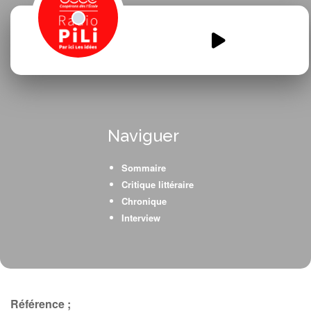
La-webradio-des-CM1-CM2-
chroniques-et-interviews.mp3
00:00
00:00
Naviguer
Sommaire
Critique littéraire
Chronique
Interview
Référence ;