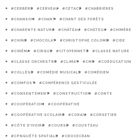
#CERBÈRE
#CERVEAU
#CÉTACÉ
#CHABRIÈRES
#CHANSON
#CHANT
#CHANT DES FORÊTS
#CHARENTE NATURE
#CHÂTEAU
#CHÂTEUA
#CHIMÈRE
#CHINE
#CHOCOLAT
#CHRISTOPHE COLOMB
#CIDE
#CINÉMA
#CIRQUE
#CITOYENNETÉ
#CLASSE NATURE
#CLASSE ORCHESTRE
#CLIMAT
#CME
#COÉDUCATION
#COLLÈGE
#COMÉDIE MUSICALE
#COMÉDIEN
#COMPOST
#CONFÉRENCE GESTICULÉE
#CONSENTEMENT
#CONSTRUCTION
#CONTE
#COOPÉRATION
#COOPÉRATIVE
#COOPÉRATIVE SCOLAIRE
#CORAIL
#CORSETIER
#CÔTE D'IVOIRE
#COURSE
#COUSTEAU
#CPNQUÊTE SPATIALE
#CROCECRAN