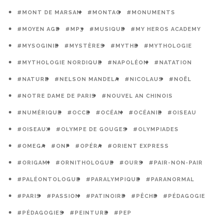
#MONT DE MARSAN
#MONTAG
#MONUMENTS
#MOYEN AGE
#MP3
#MUSIQUE
#MY HEROS ACADEMY
#MYSOGINIE
#MYSTÈRES
#MYTHE
#MYTHOLOGIE
#MYTHOLOGIE NORDIQUE
#NAPOLÉON
#NATATION
#NATURE
#NELSON MANDELA
#NICOLAUS
#NOËL
#NOTRE DAME DE PARIS
#NOUVEL AN CHINOIS
#NUMÉRIQUE
#OCCE
#OCÉAN
#OCÉANIE
#OISEAU
#OISEAUX
#OLYMPE DE GOUGES
#OLYMPIADES
#OMEGA
#ONF
#OPÉRA
#ORIENT EXPRESS
#ORIGAMI
#ORNITHOLOGUE
#OURS
#PAIR-NON-PAIR
#PALÉONTOLOGUE
#PARALYMPIQUE
#PARANORMAL
#PARIS
#PASSION
#PATINOIRE
#PÊCHE
#PÉDAGOGIE
#PÉDAGOGIES
#PEINTURE
#PEP