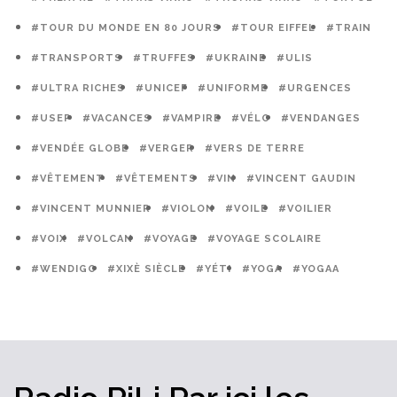
#TOUR DU MONDE EN 80 JOURS
#TOUR EIFFEL
#TRAIN
#TRANSPORTS
#TRUFFES
#UKRAINE
#ULIS
#ULTRA RICHES
#UNICEF
#UNIFORME
#URGENCES
#USEP
#VACANCES
#VAMPIRE
#VÉLO
#VENDANGES
#VENDÉE GLOBE
#VERGER
#VERS DE TERRE
#VÊTEMENT
#VÊTEMENTS
#VIN
#VINCENT GAUDIN
#VINCENT MUNNIER
#VIOLON
#VOILE
#VOILIER
#VOIX
#VOLCAN
#VOYAGE
#VOYAGE SCOLAIRE
#WENDIGO
#XIXÈ SIÈCLE
#YÉTI
#YOGA
#YOGAA