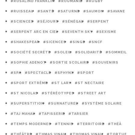
#ROSALIND FRANKLIN
#ROUMANIE
#RUGBY
#RUISSEAU
#SANTÉ
#SATURNE
#SAUMON
#SAVANE
#SCIENCES
#SÉJOURS
#SÉNÉGAL
#SERPENT
#SERPENT ARC EN CIEL
#SEVENTH SKY
#SEXISME
#SHAKESPEAR
#SICENCES
#SINGE
#SNCF
#SOCIÉTÉ SECRÈTE
#SOLEIL
#SOLIDARITÉ
#SOMMEIL
#SOPHIE ADENOT
#SORTIE SCOLAIRE
#SOUVENIRS
#SPA
#SPECTACLE
#SPHYNX
#SPORT
#SPORT EXTRÊME
#ST LARY
#ST NECTAIRE
#ST NICOLAS
#STÉRÉOTYPES
#STREET ART
#SUPERSTITION
#SURNATUREL
#SYSTÈME SOLAIRE
#TAJ MAHAL
#TAPISSERIE
#TARSIER
#TEMPS MODERNES
#TENNIS
#TERRITOIRE
#THÉÂ
#THÉÂTRE
#THMAS VINAU
#THOMAS VINAU
#TORTUE