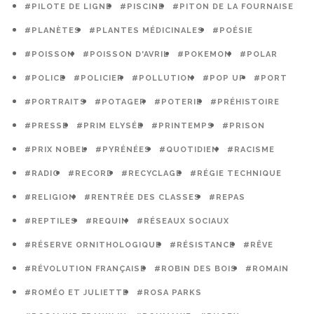
#PILOTE DE LIGNE
#PISCINE
#PITON DE LA FOURNAISE
#PLANÈTES
#PLANTES MÉDICINALES
#POÉSIE
#POISSON
#POISSON D'AVRIL
#POKEMON
#POLAR
#POLICE
#POLICIER
#POLLUTION
#POP UP
#PORT
#PORTRAITS
#POTAGER
#POTERIE
#PRÉHISTOIRE
#PRESSE
#PRIM ELYSÉE
#PRINTEMPS
#PRISON
#PRIX NOBEL
#PYRÉNÉES
#QUOTIDIEN
#RACISME
#RADIO
#RECORD
#RECYCLAGE
#RÉGIE TECHNIQUE
#RELIGION
#RENTRÉE DES CLASSES
#REPAS
#REPTILES
#REQUIN
#RÉSEAUX SOCIAUX
#RÉSERVE ORNITHOLOGIQUE
#RÉSISTANCE
#RÊVE
#RÉVOLUTION FRANÇAISE
#ROBIN DES BOIS
#ROMAIN
#ROMÉO ET JULIETTE
#ROSA PARKS