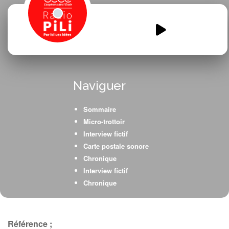
Classe-du-dehors.mp3
00:00
00:00
Naviguer
Sommaire
Micro-trottoir
Interview fictif
Carte postale sonore
Chronique
Interview fictif
Chronique
Publicité
Chronique
Humour
Référence ;