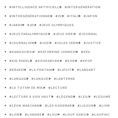
#INTELLIGENCE ARTIFICIELLE
#INTERGÉNÉRATION
#INTERGÉNÉRATIONNEL
#ISS
#ITALIE
#JAPON
#JARDIN
#JEU
#JEUX OLYMPIQUES
#JEUX PARALYMPIQUES
#JEUX VIDEO
#JOURNAL
#JOURNALISME
#JUDO
#JULES VERNE
#JUSTICE
#KANGOUROU
#KATHERINE JOHNSON
#KÉA
#KID PADDLE
#KOOKABURRA
#KORA
#KPOP
#KRAKEN
#LA FONTAINE
#LAÏCITÉ
#LANDART
#LANGAGE
#LANGUES
#LANTERNE
#LE TOTEM DE MIKA
#LECTURE
#LECTURE À VOIX HAUTE
#LÉGENDE
#LEGO
#LÉGUME
#LÉON MARCHAND
#LES KOKEMARS
#LIGOURE
#LION
#LIVRE
#LONDRES
#LOUP
#LOUP GAROU
#LOUPIAC