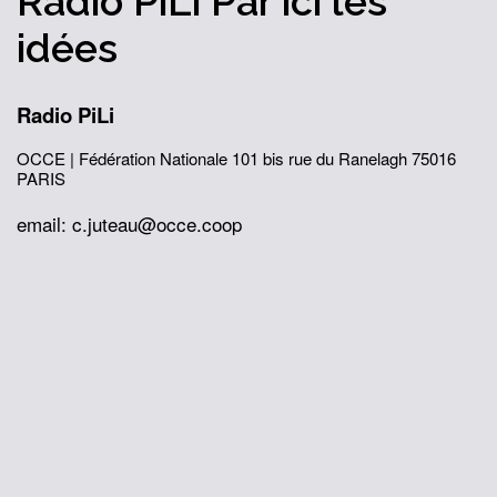
Radio PiLi
Par ici
les
idées
Radio PiLi
OCCE | Fédération Nationale
101 bis rue du Ranelagh
75016
PARIS
email: c.juteau@occe.coop