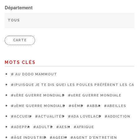
Département
CARTE
MOTS CLÉS
# AU DODO MAMMOUT
#(PUISQUE JE TE DIS QUE) LES POULES PRÉFÈRENT LES CAG
#1ÈRE GUERRE MONDIALE
#1ERE GUERRE MONDIALE
#2ÈME GUERRE MONDIALE
#6ÈME
#ABBA
#ABEILLES
#ACCUEIL
#ACTUALITÉS
#ADA LOVELACE
#ADDICTION
#ADEPPA
#ADULTE
#AESH
#AFRIQUE
#ÂGE INDUSTRIE
#AGEEM
#AGENT D'ENTRETIEN