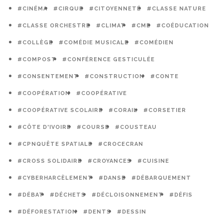
#CINÉMA
#CIRQUE
#CITOYENNETÉ
#CLASSE NATURE
#CLASSE ORCHESTRE
#CLIMAT
#CME
#COÉDUCATION
#COLLÈGE
#COMÉDIE MUSICALE
#COMÉDIEN
#COMPOST
#CONFÉRENCE GESTICULÉE
#CONSENTEMENT
#CONSTRUCTION
#CONTE
#COOPÉRATION
#COOPÉRATIVE
#COOPÉRATIVE SCOLAIRE
#CORAIL
#CORSETIER
#CÔTE D'IVOIRE
#COURSE
#COUSTEAU
#CPNQUÊTE SPATIALE
#CROCECRAN
#CROSS SOLIDAIRE
#CROYANCES
#CUISINE
#CYBERHARCÈLEMENT
#DANSE
#DÉBARQUEMENT
#DÉBAT
#DÉCHETS
#DÉCLOISONNEMENT
#DÉFIS
#DÉFORESTATION
#DENTS
#DESSIN