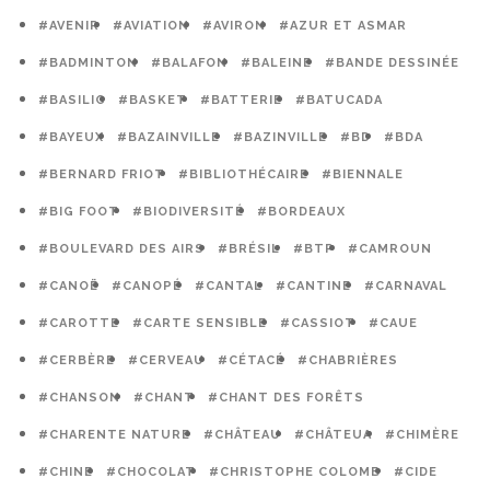
#AVENIR
#AVIATION
#AVIRON
#AZUR ET ASMAR
#BADMINTON
#BALAFON
#BALEINE
#BANDE DESSINÉE
#BASILIC
#BASKET
#BATTERIE
#BATUCADA
#BAYEUX
#BAZAINVILLE
#BAZINVILLE
#BD
#BDA
#BERNARD FRIOT
#BIBLIOTHÉCAIRE
#BIENNALE
#BIG FOOT
#BIODIVERSITÉ
#BORDEAUX
#BOULEVARD DES AIRS
#BRÉSIL
#BTP
#CAMROUN
#CANOË
#CANOPÉ
#CANTAL
#CANTINE
#CARNAVAL
#CAROTTE
#CARTE SENSIBLE
#CASSIOT
#CAUE
#CERBÈRE
#CERVEAU
#CÉTACÉ
#CHABRIÈRES
#CHANSON
#CHANT
#CHANT DES FORÊTS
#CHARENTE NATURE
#CHÂTEAU
#CHÂTEUA
#CHIMÈRE
#CHINE
#CHOCOLAT
#CHRISTOPHE COLOMB
#CIDE