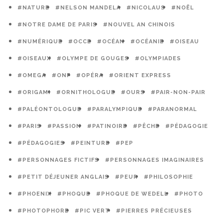
#NATURE
#NELSON MANDELA
#NICOLAUS
#NOËL
#NOTRE DAME DE PARIS
#NOUVEL AN CHINOIS
#NUMÉRIQUE
#OCCE
#OCÉAN
#OCÉANIE
#OISEAU
#OISEAUX
#OLYMPE DE GOUGES
#OLYMPIADES
#OMEGA
#ONF
#OPÉRA
#ORIENT EXPRESS
#ORIGAMI
#ORNITHOLOGUE
#OURS
#PAIR-NON-PAIR
#PALÉONTOLOGUE
#PARALYMPIQUE
#PARANORMAL
#PARIS
#PASSION
#PATINOIRE
#PÊCHE
#PÉDAGOGIE
#PÉDAGOGIES
#PEINTURE
#PEP
#PERSONNAGES FICTIFS
#PERSONNAGES IMAGINAIRES
#PETIT DÉJEUNER ANGLAIS
#PEUR
#PHILOSOPHIE
#PHOENIX
#PHOQUE
#PHOQUE DE WEDELL
#PHOTO
#PHOTOPHORE
#PIC VERT
#PIERRES PRÉCIEUSES