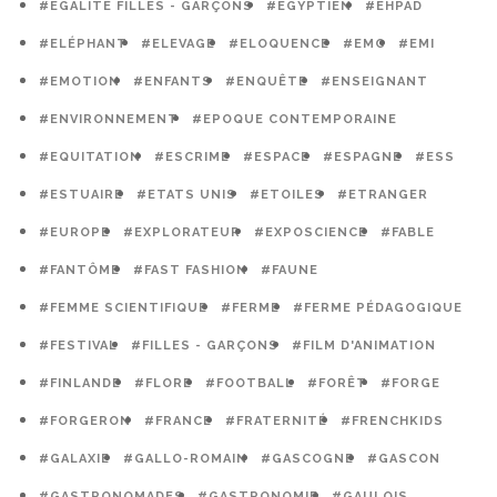
#EGALITÉ FILLES - GARÇONS
#EGYPTIEN
#EHPAD
#ELÉPHANT
#ELEVAGE
#ELOQUENCE
#EMC
#EMI
#EMOTION
#ENFANTS
#ENQUÊTE
#ENSEIGNANT
#ENVIRONNEMENT
#EPOQUE CONTEMPORAINE
#EQUITATION
#ESCRIME
#ESPACE
#ESPAGNE
#ESS
#ESTUAIRE
#ETATS UNIS
#ETOILES
#ETRANGER
#EUROPE
#EXPLORATEUR
#EXPOSCIENCE
#FABLE
#FANTÔME
#FAST FASHION
#FAUNE
#FEMME SCIENTIFIQUE
#FERME
#FERME PÉDAGOGIQUE
#FESTIVAL
#FILLES - GARÇONS
#FILM D'ANIMATION
#FINLANDE
#FLORE
#FOOTBALL
#FORÊT
#FORGE
#FORGERON
#FRANCE
#FRATERNITÉ
#FRENCHKIDS
#GALAXIE
#GALLO-ROMAIN
#GASCOGNE
#GASCON
#GASTRONOMADES
#GASTRONOMIE
#GAULOIS