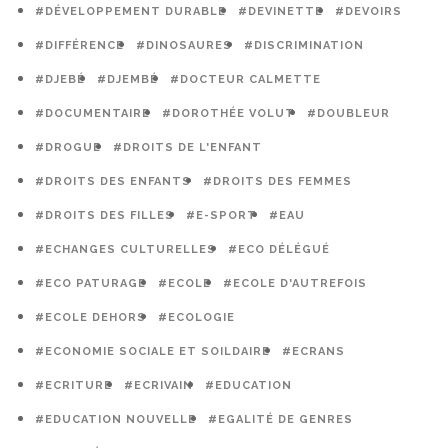
#DÉVELOPPEMENT DURABLE
#DEVINETTE
#DEVOIRS
#DIFFÉRENCE
#DINOSAURES
#DISCRIMINATION
#DJEBÉ
#DJEMBÉ
#DOCTEUR CALMETTE
#DOCUMENTAIRE
#DOROTHÉE VOLUT
#DOUBLEUR
#DROGUE
#DROITS DE L'ENFANT
#DROITS DES ENFANTS
#DROITS DES FEMMES
#DROITS DES FILLES
#E-SPORT
#EAU
#ECHANGES CULTURELLES
#ECO DÉLÉGUÉ
#ECO PATURAGE
#ECOLE
#ECOLE D'AUTREFOIS
#ECOLE DEHORS
#ECOLOGIE
#ECONOMIE SOCIALE ET SOILDAIRE
#ECRANS
#ECRITURE
#ECRIVAIN
#EDUCATION
#EDUCATION NOUVELLE
#EGALITÉ DE GENRES