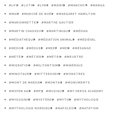
#LPO
#LUTIN
#LYNX
#MAIRIE
#MANCHOT
#MANGA
#MAO
#MARCHÉ DE NOËL
#MARGARET HAMILTON
#MARIONNETTES
#MARTHE GAUTIER
#MARTIN CHASSEUR
#MARTINIQUE
#MÉDIAS
#MÉDIATHÈQUE
#MÉDIATION ANIMALE
#MÉDIÉVAL
#MEDOC
#MÉDUSE
#MEEF
#MER
#MÉSANGE
#MÉTÉO
#MÉTIERS
#MÉTRO
#MEURTRE
#MIGRATION
#MILITANTISME
#MINÉRAUX
#MINOTAURE
#MITTERSHEIM
#MONSTRES
#MONT DE MARSAN
#MONTAG
#MONUMENTS
#MOYEN AGE
#MP3
#MUSIQUE
#MY HEROS ACADEMY
#MYSOGINIE
#MYSTÈRES
#MYTHE
#MYTHOLOGIE
#MYTHOLOGIE NORDIQUE
#NAPOLÉON
#NATATION