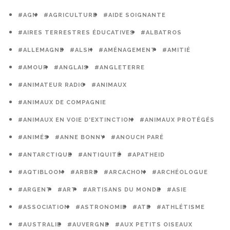
#AGN
#AGRICULTURE
#AIDE SOIGNANTE
#AIRES TERRESTRES ÉDUCATIVES
#ALBATROS
#ALLEMAGNE
#ALSH
#AMÉNAGEMENT
#AMITIÉ
#AMOUR
#ANGLAIS
#ANGLETERRE
#ANIMATEUR RADIO
#ANIMAUX
#ANIMAUX DE COMPAGNIE
#ANIMAUX EN VOIE D'EXTINCTION
#ANIMAUX PROTÉGÉS
#ANIMÉS
#ANNE BONNY
#ANOUCH PARÉ
#ANTARCTIQUE
#ANTIQUITÉ
#APATHEID
#AQTIBLOOM
#ARBRE
#ARCACHON
#ARCHÉOLOGUE
#ARGENT
#ART
#ARTISANS DU MONDE
#ASIE
#ASSOCIATION
#ASTRONOMIE
#ATE
#ATHLÉTISME
#AUSTRALIE
#AUVERGNE
#AUX PETITS OISEAUX