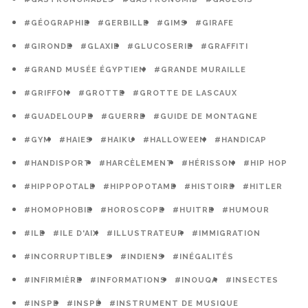
#GÉOGRAPHIE
#GERBILLE
#GIMS
#GIRAFE
#GIRONDE
#GLAXIE
#GLUCOSERIE
#GRAFFITI
#GRAND MUSÉE ÉGYPTIEN
#GRANDE MURAILLE
#GRIFFON
#GROTTE
#GROTTE DE LASCAUX
#GUADELOUPE
#GUERRE
#GUIDE DE MONTAGNE
#GYM
#HAIES
#HAIKU
#HALLOWEEN
#HANDICAP
#HANDISPORT
#HARCÈLEMENT
#HÉRISSON
#HIP HOP
#HIPPOPOTALE
#HIPPOPOTAME
#HISTOIRE
#HITLER
#HOMOPHOBIE
#HOROSCOPE
#HUITRE
#HUMOUR
#ILE
#ILE D'AIX
#ILLUSTRATEUR
#IMMIGRATION
#INCORRUPTIBLES
#INDIENS
#INÉGALITÉS
#INFIRMIÈRE
#INFORMATIONS
#INOUQA
#INSECTES
#INSPE
#INSPÉ
#INSTRUMENT DE MUSIQUE