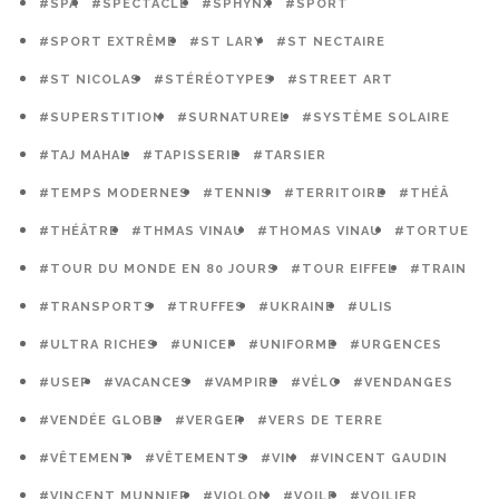
#SPA
#SPECTACLE
#SPHYNX
#SPORT
#SPORT EXTRÊME
#ST LARY
#ST NECTAIRE
#ST NICOLAS
#STÉRÉOTYPES
#STREET ART
#SUPERSTITION
#SURNATUREL
#SYSTÈME SOLAIRE
#TAJ MAHAL
#TAPISSERIE
#TARSIER
#TEMPS MODERNES
#TENNIS
#TERRITOIRE
#THÉÂ
#THÉÂTRE
#THMAS VINAU
#THOMAS VINAU
#TORTUE
#TOUR DU MONDE EN 80 JOURS
#TOUR EIFFEL
#TRAIN
#TRANSPORTS
#TRUFFES
#UKRAINE
#ULIS
#ULTRA RICHES
#UNICEF
#UNIFORME
#URGENCES
#USEP
#VACANCES
#VAMPIRE
#VÉLO
#VENDANGES
#VENDÉE GLOBE
#VERGER
#VERS DE TERRE
#VÊTEMENT
#VÊTEMENTS
#VIN
#VINCENT GAUDIN
#VINCENT MUNNIER
#VIOLON
#VOILE
#VOILIER