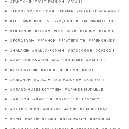
#FANTÔME
#FAST FASHION
#FAUNE
#FEMME SCIENTIFIQUE
#FERME
#FERME PÉDAGOGIQUE
#FESTIVAL
#FILLES - GARÇONS
#FILM D'ANIMATION
#FINLANDE
#FLORE
#FOOTBALL
#FORÊT
#FORGE
#FORGERON
#FRANCE
#FRATERNITÉ
#FRENCHKIDS
#GALAXIE
#GALLO-ROMAIN
#GASCOGNE
#GASCON
#GASTRONOMADES
#GASTRONOMIE
#GAULOIS
#GÉOGRAPHIE
#GERBILLE
#GIMS
#GIRAFE
#GIRONDE
#GLAXIE
#GLUCOSERIE
#GRAFFITI
#GRAND MUSÉE ÉGYPTIEN
#GRANDE MURAILLE
#GRIFFON
#GROTTE
#GROTTE DE LASCAUX
#GUADELOUPE
#GUERRE
#GUIDE DE MONTAGNE
#GYM
#HAIES
#HAIKU
#HALLOWEEN
#HANDICAP
#HANDISPORT
#HARCÈLEMENT
#HÉRISSON
#HIP HOP