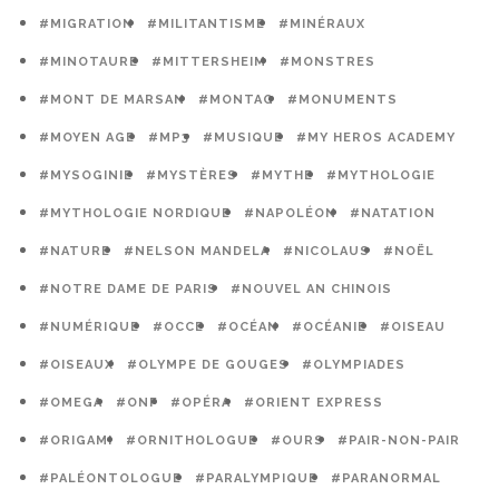
#MIGRATION
#MILITANTISME
#MINÉRAUX
#MINOTAURE
#MITTERSHEIM
#MONSTRES
#MONT DE MARSAN
#MONTAG
#MONUMENTS
#MOYEN AGE
#MP3
#MUSIQUE
#MY HEROS ACADEMY
#MYSOGINIE
#MYSTÈRES
#MYTHE
#MYTHOLOGIE
#MYTHOLOGIE NORDIQUE
#NAPOLÉON
#NATATION
#NATURE
#NELSON MANDELA
#NICOLAUS
#NOËL
#NOTRE DAME DE PARIS
#NOUVEL AN CHINOIS
#NUMÉRIQUE
#OCCE
#OCÉAN
#OCÉANIE
#OISEAU
#OISEAUX
#OLYMPE DE GOUGES
#OLYMPIADES
#OMEGA
#ONF
#OPÉRA
#ORIENT EXPRESS
#ORIGAMI
#ORNITHOLOGUE
#OURS
#PAIR-NON-PAIR
#PALÉONTOLOGUE
#PARALYMPIQUE
#PARANORMAL