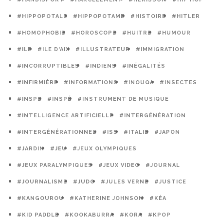
#HIPPOPOTALE
#HIPPOPOTAME
#HISTOIRE
#HITLER
#HOMOPHOBIE
#HOROSCOPE
#HUITRE
#HUMOUR
#ILE
#ILE D'AIX
#ILLUSTRATEUR
#IMMIGRATION
#INCORRUPTIBLES
#INDIENS
#INÉGALITÉS
#INFIRMIÈRE
#INFORMATIONS
#INOUQA
#INSECTES
#INSPE
#INSPÉ
#INSTRUMENT DE MUSIQUE
#INTELLIGENCE ARTIFICIELLE
#INTERGÉNÉRATION
#INTERGÉNÉRATIONNEL
#ISS
#ITALIE
#JAPON
#JARDIN
#JEU
#JEUX OLYMPIQUES
#JEUX PARALYMPIQUES
#JEUX VIDEO
#JOURNAL
#JOURNALISME
#JUDO
#JULES VERNE
#JUSTICE
#KANGOUROU
#KATHERINE JOHNSON
#KÉA
#KID PADDLE
#KOOKABURRA
#KORA
#KPOP