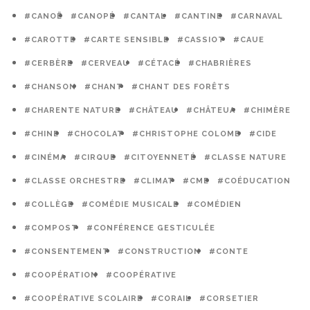
#CANOË
#CANOPÉ
#CANTAL
#CANTINE
#CARNAVAL
#CAROTTE
#CARTE SENSIBLE
#CASSIOT
#CAUE
#CERBÈRE
#CERVEAU
#CÉTACÉ
#CHABRIÈRES
#CHANSON
#CHANT
#CHANT DES FORÊTS
#CHARENTE NATURE
#CHÂTEAU
#CHÂTEUA
#CHIMÈRE
#CHINE
#CHOCOLAT
#CHRISTOPHE COLOMB
#CIDE
#CINÉMA
#CIRQUE
#CITOYENNETÉ
#CLASSE NATURE
#CLASSE ORCHESTRE
#CLIMAT
#CME
#COÉDUCATION
#COLLÈGE
#COMÉDIE MUSICALE
#COMÉDIEN
#COMPOST
#CONFÉRENCE GESTICULÉE
#CONSENTEMENT
#CONSTRUCTION
#CONTE
#COOPÉRATION
#COOPÉRATIVE
#COOPÉRATIVE SCOLAIRE
#CORAIL
#CORSETIER