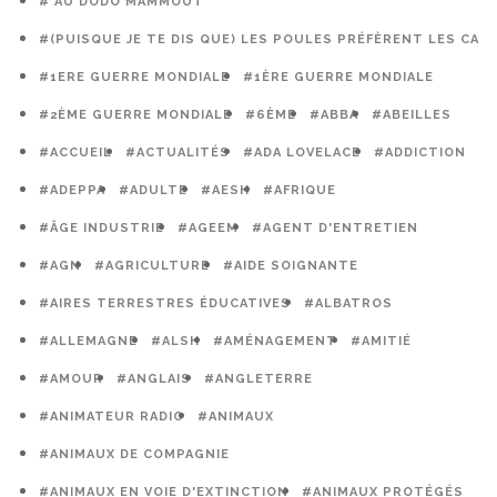
# AU DODO MAMMOUT
#(PUISQUE JE TE DIS QUE) LES POULES PRÉFÈRENT LES CAG
#1ERE GUERRE MONDIALE
#1ÈRE GUERRE MONDIALE
#2ÈME GUERRE MONDIALE
#6ÈME
#ABBA
#ABEILLES
#ACCUEIL
#ACTUALITÉS
#ADA LOVELACE
#ADDICTION
#ADEPPA
#ADULTE
#AESH
#AFRIQUE
#ÂGE INDUSTRIE
#AGEEM
#AGENT D'ENTRETIEN
#AGN
#AGRICULTURE
#AIDE SOIGNANTE
#AIRES TERRESTRES ÉDUCATIVES
#ALBATROS
#ALLEMAGNE
#ALSH
#AMÉNAGEMENT
#AMITIÉ
#AMOUR
#ANGLAIS
#ANGLETERRE
#ANIMATEUR RADIO
#ANIMAUX
#ANIMAUX DE COMPAGNIE
#ANIMAUX EN VOIE D'EXTINCTION
#ANIMAUX PROTÉGÉS