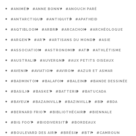
#ANIMÉS
#ANNE BONNY
#ANOUCH PARÉ
#ANTARCTIQUE
#ANTIQUITÉ
#APATHEID
#AQTIBLOOM
#ARBRE
#ARCACHON
#ARCHÉOLOGUE
#ARGENT
#ART
#ARTISANS DU MONDE
#ASIE
#ASSOCIATION
#ASTRONOMIE
#ATE
#ATHLÉTISME
#AUSTRALIE
#AUVERGNE
#AUX PETITS OISEAUX
#AVENIR
#AVIATION
#AVIRON
#AZUR ET ASMAR
#BADMINTON
#BALAFON
#BALEINE
#BANDE DESSINÉE
#BASILIC
#BASKET
#BATTERIE
#BATUCADA
#BAYEUX
#BAZAINVILLE
#BAZINVILLE
#BD
#BDA
#BERNARD FRIOT
#BIBLIOTHÉCAIRE
#BIENNALE
#BIG FOOT
#BIODIVERSITÉ
#BORDEAUX
#BOULEVARD DES AIRS
#BRÉSIL
#BTP
#CAMROUN