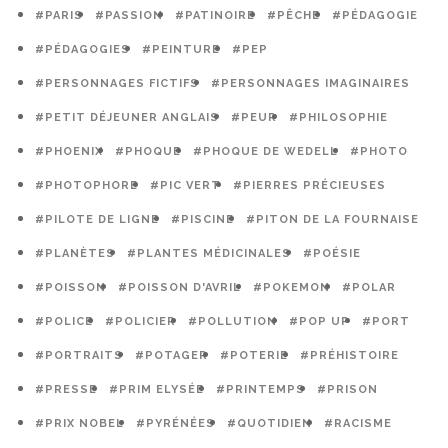
#PARIS
#PASSION
#PATINOIRE
#PÊCHE
#PÉDAGOGIE
#PÉDAGOGIES
#PEINTURE
#PEP
#PERSONNAGES FICTIFS
#PERSONNAGES IMAGINAIRES
#PETIT DÉJEUNER ANGLAIS
#PEUR
#PHILOSOPHIE
#PHOENIX
#PHOQUE
#PHOQUE DE WEDELL
#PHOTO
#PHOTOPHORE
#PIC VERT
#PIERRES PRÉCIEUSES
#PILOTE DE LIGNE
#PISCINE
#PITON DE LA FOURNAISE
#PLANÈTES
#PLANTES MÉDICINALES
#POÉSIE
#POISSON
#POISSON D'AVRIL
#POKEMON
#POLAR
#POLICE
#POLICIER
#POLLUTION
#POP UP
#PORT
#PORTRAITS
#POTAGER
#POTERIE
#PRÉHISTOIRE
#PRESSE
#PRIM ELYSÉE
#PRINTEMPS
#PRISON
#PRIX NOBEL
#PYRÉNÉES
#QUOTIDIEN
#RACISME