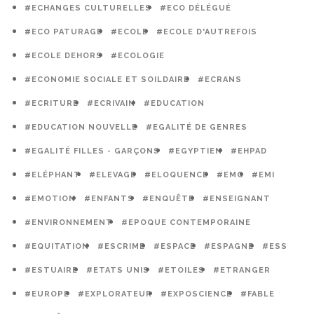
#ECHANGES CULTURELLES
#ECO DÉLÉGUÉ
#ECO PATURAGE
#ECOLE
#ECOLE D'AUTREFOIS
#ECOLE DEHORS
#ECOLOGIE
#ECONOMIE SOCIALE ET SOILDAIRE
#ECRANS
#ECRITURE
#ECRIVAIN
#EDUCATION
#EDUCATION NOUVELLE
#EGALITÉ DE GENRES
#EGALITÉ FILLES - GARÇONS
#EGYPTIEN
#EHPAD
#ELÉPHANT
#ELEVAGE
#ELOQUENCE
#EMC
#EMI
#EMOTION
#ENFANTS
#ENQUÊTE
#ENSEIGNANT
#ENVIRONNEMENT
#EPOQUE CONTEMPORAINE
#EQUITATION
#ESCRIME
#ESPACE
#ESPAGNE
#ESS
#ESTUAIRE
#ETATS UNIS
#ETOILES
#ETRANGER
#EUROPE
#EXPLORATEUR
#EXPOSCIENCE
#FABLE