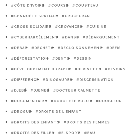
#CÔTE D'IVOIRE
#COURSE
#COUSTEAU
#CPNQUÊTE SPATIALE
#CROCECRAN
#CROSS SOLIDAIRE
#CROYANCES
#CUISINE
#CYBERHARCÈLEMENT
#DANSE
#DÉBARQUEMENT
#DÉBAT
#DÉCHETS
#DÉCLOISONNEMENT
#DÉFIS
#DÉFORESTATION
#DENTS
#DESSIN
#DÉVELOPPEMENT DURABLE
#DEVINETTE
#DEVOIRS
#DIFFÉRENCE
#DINOSAURES
#DISCRIMINATION
#DJEBÉ
#DJEMBÉ
#DOCTEUR CALMETTE
#DOCUMENTAIRE
#DOROTHÉE VOLUT
#DOUBLEUR
#DROGUE
#DROITS DE L'ENFANT
#DROITS DES ENFANTS
#DROITS DES FEMMES
#DROITS DES FILLES
#E-SPORT
#EAU