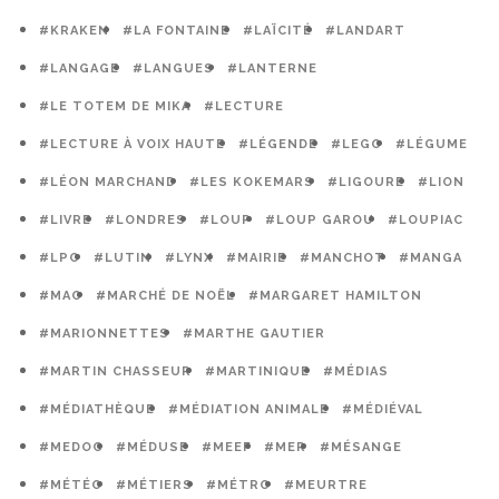
#KRAKEN
#LA FONTAINE
#LAÏCITÉ
#LANDART
#LANGAGE
#LANGUES
#LANTERNE
#LE TOTEM DE MIKA
#LECTURE
#LECTURE À VOIX HAUTE
#LÉGENDE
#LEGO
#LÉGUME
#LÉON MARCHAND
#LES KOKEMARS
#LIGOURE
#LION
#LIVRE
#LONDRES
#LOUP
#LOUP GAROU
#LOUPIAC
#LPO
#LUTIN
#LYNX
#MAIRIE
#MANCHOT
#MANGA
#MAO
#MARCHÉ DE NOËL
#MARGARET HAMILTON
#MARIONNETTES
#MARTHE GAUTIER
#MARTIN CHASSEUR
#MARTINIQUE
#MÉDIAS
#MÉDIATHÈQUE
#MÉDIATION ANIMALE
#MÉDIÉVAL
#MEDOC
#MÉDUSE
#MEEF
#MER
#MÉSANGE
#MÉTÉO
#MÉTIERS
#MÉTRO
#MEURTRE