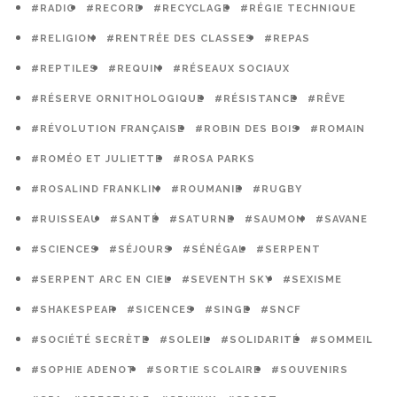
#RADIO
#RECORD
#RECYCLAGE
#RÉGIE TECHNIQUE
#RELIGION
#RENTRÉE DES CLASSES
#REPAS
#REPTILES
#REQUIN
#RÉSEAUX SOCIAUX
#RÉSERVE ORNITHOLOGIQUE
#RÉSISTANCE
#RÊVE
#RÉVOLUTION FRANÇAISE
#ROBIN DES BOIS
#ROMAIN
#ROMÉO ET JULIETTE
#ROSA PARKS
#ROSALIND FRANKLIN
#ROUMANIE
#RUGBY
#RUISSEAU
#SANTÉ
#SATURNE
#SAUMON
#SAVANE
#SCIENCES
#SÉJOURS
#SÉNÉGAL
#SERPENT
#SERPENT ARC EN CIEL
#SEVENTH SKY
#SEXISME
#SHAKESPEAR
#SICENCES
#SINGE
#SNCF
#SOCIÉTÉ SECRÈTE
#SOLEIL
#SOLIDARITÉ
#SOMMEIL
#SOPHIE ADENOT
#SORTIE SCOLAIRE
#SOUVENIRS