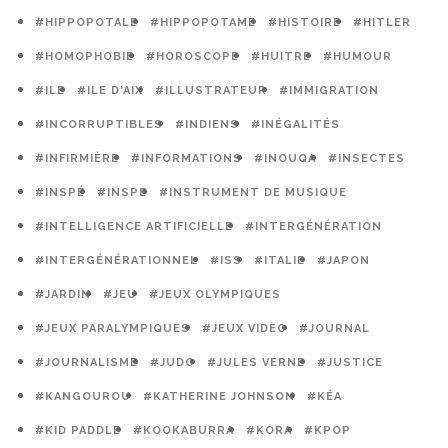
#HIPPOPOTALE
#HIPPOPOTAME
#HISTOIRE
#HITLER
#HOMOPHOBIE
#HOROSCOPE
#HUITRE
#HUMOUR
#ILE
#ILE D'AIX
#ILLUSTRATEUR
#IMMIGRATION
#INCORRUPTIBLES
#INDIENS
#INÉGALITÉS
#INFIRMIÈRE
#INFORMATIONS
#INOUQA
#INSECTES
#INSPÉ
#INSPE
#INSTRUMENT DE MUSIQUE
#INTELLIGENCE ARTIFICIELLE
#INTERGÉNÉRATION
#INTERGÉNÉRATIONNEL
#ISS
#ITALIE
#JAPON
#JARDIN
#JEU
#JEUX OLYMPIQUES
#JEUX PARALYMPIQUES
#JEUX VIDEO
#JOURNAL
#JOURNALISME
#JUDO
#JULES VERNE
#JUSTICE
#KANGOUROU
#KATHERINE JOHNSON
#KÉA
#KID PADDLE
#KOOKABURRA
#KORA
#KPOP