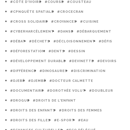
#CÔTE D'IVOIRE
#COURSE
#COUSTEAU
#CPNQUÊTE SPATIALE
#CROCECRAN
#CROSS SOLIDAIRE
#CROYANCES
#CUISINE
#CYBERHARCÈLEMENT
#DANSE
#DÉBARQUEMENT
#DÉBAT
#DÉCHETS
#DÉCLOISONNEMENT
#DÉFIS
#DÉFORESTATION
#DENTS
#DESSIN
#DÉVELOPPEMENT DURABLE
#DEVINETTE
#DEVOIRS
#DIFFÉRENCE
#DINOSAURES
#DISCRIMINATION
#DJEBÉ
#DJEMBÉ
#DOCTEUR CALMETTE
#DOCUMENTAIRE
#DOROTHÉE VOLUT
#DOUBLEUR
#DROGUE
#DROITS DE L'ENFANT
#DROITS DES ENFANTS
#DROITS DES FEMMES
#DROITS DES FILLES
#E-SPORT
#EAU