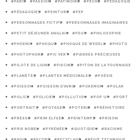
#PARIS
#PASSION
#PATINOIRE
#PÊCHE
#PÉDAGOGIE
#PÉDAGOGIES
#PEINTURE
#PEP
#PERSONNAGES FICTIFS
#PERSONNAGES IMAGINAIRES
#PETIT DÉJEUNER ANGLAIS
#PEUR
#PHILOSOPHIE
#PHOENIX
#PHOQUE
#PHOQUE DE WEDELL
#PHOTO
#PHOTOPHORE
#PIC VERT
#PIERRES PRÉCIEUSES
#PILOTE DE LIGNE
#PISCINE
#PITON DE LA FOURNAISE
#PLANÈTES
#PLANTES MÉDICINALES
#POÉSIE
#POISSON
#POISSON D'AVRIL
#POKEMON
#POLAR
#POLICE
#POLICIER
#POLLUTION
#POP UP
#PORT
#PORTRAITS
#POTAGER
#POTERIE
#PRÉHISTOIRE
#PRESSE
#PRIM ELYSÉE
#PRINTEMPS
#PRISON
#PRIX NOBEL
#PYRÉNÉES
#QUOTIDIEN
#RACISME
#RADIO
#RECORD
#RECYCLAGE
#RÉGIE TECHNIQUE