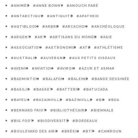
#ANIMÉS
#ANNE BONNY
#ANOUCH PARÉ
#ANTARCTIQUE
#ANTIQUITÉ
#APATHEID
#AQTIBLOOM
#ARBRE
#ARCACHON
#ARCHÉOLOGUE
#ARGENT
#ART
#ARTISANS DU MONDE
#ASIE
#ASSOCIATION
#ASTRONOMIE
#ATE
#ATHLÉTISME
#AUSTRALIE
#AUVERGNE
#AUX PETITS OISEAUX
#AVENIR
#AVIATION
#AVIRON
#AZUR ET ASMAR
#BADMINTON
#BALAFON
#BALEINE
#BANDE DESSINÉE
#BASILIC
#BASKET
#BATTERIE
#BATUCADA
#BAYEUX
#BAZAINVILLE
#BAZINVILLE
#BD
#BDA
#BERNARD FRIOT
#BIBLIOTHÉCAIRE
#BIENNALE
#BIG FOOT
#BIODIVERSITÉ
#BORDEAUX
#BOULEVARD DES AIRS
#BRÉSIL
#BTP
#CAMROUN