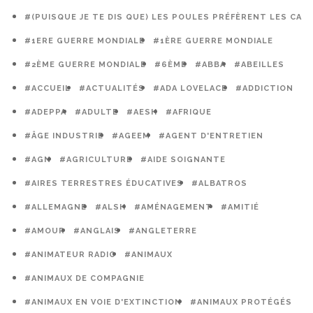
#(PUISQUE JE TE DIS QUE) LES POULES PRÉFÈRENT LES CAG
#1ERE GUERRE MONDIALE
#1ÈRE GUERRE MONDIALE
#2ÈME GUERRE MONDIALE
#6ÈME
#ABBA
#ABEILLES
#ACCUEIL
#ACTUALITÉS
#ADA LOVELACE
#ADDICTION
#ADEPPA
#ADULTE
#AESH
#AFRIQUE
#ÂGE INDUSTRIE
#AGEEM
#AGENT D'ENTRETIEN
#AGN
#AGRICULTURE
#AIDE SOIGNANTE
#AIRES TERRESTRES ÉDUCATIVES
#ALBATROS
#ALLEMAGNE
#ALSH
#AMÉNAGEMENT
#AMITIÉ
#AMOUR
#ANGLAIS
#ANGLETERRE
#ANIMATEUR RADIO
#ANIMAUX
#ANIMAUX DE COMPAGNIE
#ANIMAUX EN VOIE D'EXTINCTION
#ANIMAUX PROTÉGÉS