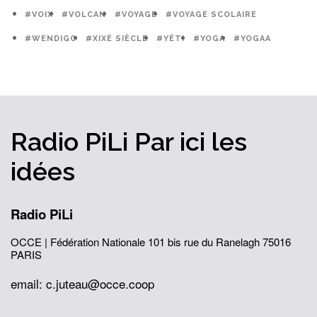
#VOIX
#VOLCAN
#VOYAGE
#VOYAGE SCOLAIRE
#WENDIGO
#XIXÈ SIÈCLE
#YÉTI
#YOGA
#YOGAA
Radio PiLi
Par ici
les
idées
Radio PiLi
OCCE | Fédération Nationale
101 bis rue du Ranelagh
75016
PARIS
email: c.juteau@occe.coop