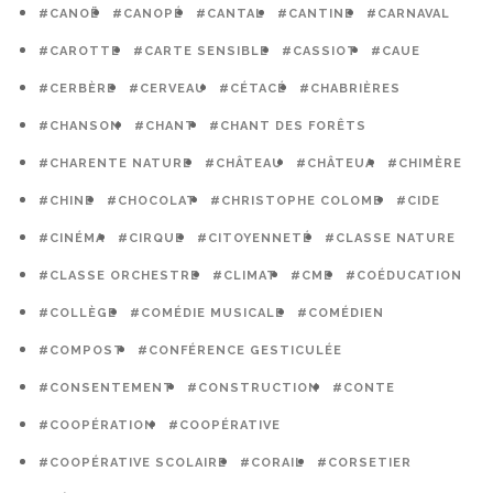
#CANOË
#CANOPÉ
#CANTAL
#CANTINE
#CARNAVAL
#CAROTTE
#CARTE SENSIBLE
#CASSIOT
#CAUE
#CERBÈRE
#CERVEAU
#CÉTACÉ
#CHABRIÈRES
#CHANSON
#CHANT
#CHANT DES FORÊTS
#CHARENTE NATURE
#CHÂTEAU
#CHÂTEUA
#CHIMÈRE
#CHINE
#CHOCOLAT
#CHRISTOPHE COLOMB
#CIDE
#CINÉMA
#CIRQUE
#CITOYENNETÉ
#CLASSE NATURE
#CLASSE ORCHESTRE
#CLIMAT
#CME
#COÉDUCATION
#COLLÈGE
#COMÉDIE MUSICALE
#COMÉDIEN
#COMPOST
#CONFÉRENCE GESTICULÉE
#CONSENTEMENT
#CONSTRUCTION
#CONTE
#COOPÉRATION
#COOPÉRATIVE
#COOPÉRATIVE SCOLAIRE
#CORAIL
#CORSETIER