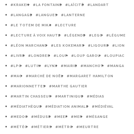
#KRAKEN
#LA FONTAINE
#LAÏCITÉ
#LANDART
#LANGAGE
#LANGUES
#LANTERNE
#LE TOTEM DE MIKA
#LECTURE
#LECTURE À VOIX HAUTE
#LÉGENDE
#LEGO
#LÉGUME
#LÉON MARCHAND
#LES KOKEMARS
#LIGOURE
#LION
#LIVRE
#LONDRES
#LOUP
#LOUP GAROU
#LOUPIAC
#LPO
#LUTIN
#LYNX
#MAIRIE
#MANCHOT
#MANGA
#MAO
#MARCHÉ DE NOËL
#MARGARET HAMILTON
#MARIONNETTES
#MARTHE GAUTIER
#MARTIN CHASSEUR
#MARTINIQUE
#MÉDIAS
#MÉDIATHÈQUE
#MÉDIATION ANIMALE
#MÉDIÉVAL
#MEDOC
#MÉDUSE
#MEEF
#MER
#MÉSANGE
#MÉTÉO
#MÉTIERS
#MÉTRO
#MEURTRE