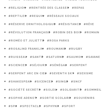
#RELIGION
#RENTRÉE DES CLASSES
#REPAS
#REPTILES
#REQUIN
#RÉSEAUX SOCIAUX
#RÉSERVE ORNITHOLOGIQUE
#RÉSISTANCE
#RÊVE
#RÉVOLUTION FRANÇAISE
#ROBIN DES BOIS
#ROMAIN
#ROMÉO ET JULIETTE
#ROSA PARKS
#ROSALIND FRANKLIN
#ROUMANIE
#RUGBY
#RUISSEAU
#SANTÉ
#SATURNE
#SAUMON
#SAVANE
#SCIENCES
#SÉJOURS
#SÉNÉGAL
#SERPENT
#SERPENT ARC EN CIEL
#SEVENTH SKY
#SEXISME
#SHAKESPEAR
#SICENCES
#SINGE
#SNCF
#SOCIÉTÉ SECRÈTE
#SOLEIL
#SOLIDARITÉ
#SOMMEIL
#SOPHIE ADENOT
#SORTIE SCOLAIRE
#SOUVENIRS
#SPA
#SPECTACLE
#SPHYNX
#SPORT