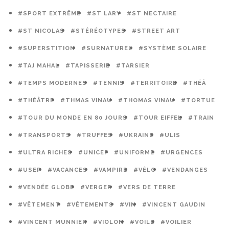
#SPORT EXTRÊME
#ST LARY
#ST NECTAIRE
#ST NICOLAS
#STÉRÉOTYPES
#STREET ART
#SUPERSTITION
#SURNATUREL
#SYSTÈME SOLAIRE
#TAJ MAHAL
#TAPISSERIE
#TARSIER
#TEMPS MODERNES
#TENNIS
#TERRITOIRE
#THÉÂ
#THÉÂTRE
#THMAS VINAU
#THOMAS VINAU
#TORTUE
#TOUR DU MONDE EN 80 JOURS
#TOUR EIFFEL
#TRAIN
#TRANSPORTS
#TRUFFES
#UKRAINE
#ULIS
#ULTRA RICHES
#UNICEF
#UNIFORME
#URGENCES
#USEP
#VACANCES
#VAMPIRE
#VÉLO
#VENDANGES
#VENDÉE GLOBE
#VERGER
#VERS DE TERRE
#VÊTEMENT
#VÊTEMENTS
#VIN
#VINCENT GAUDIN
#VINCENT MUNNIER
#VIOLON
#VOILE
#VOILIER