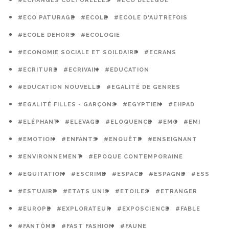
#ECHANGES CULTURELLES
#ECO DÉLÉGUÉ
#ECO PATURAGE
#ECOLE
#ECOLE D'AUTREFOIS
#ECOLE DEHORS
#ECOLOGIE
#ECONOMIE SOCIALE ET SOILDAIRE
#ECRANS
#ECRITURE
#ECRIVAIN
#EDUCATION
#EDUCATION NOUVELLE
#EGALITÉ DE GENRES
#EGALITÉ FILLES - GARÇONS
#EGYPTIEN
#EHPAD
#ELÉPHANT
#ELEVAGE
#ELOQUENCE
#EMC
#EMI
#EMOTION
#ENFANTS
#ENQUÊTE
#ENSEIGNANT
#ENVIRONNEMENT
#EPOQUE CONTEMPORAINE
#EQUITATION
#ESCRIME
#ESPACE
#ESPAGNE
#ESS
#ESTUAIRE
#ETATS UNIS
#ETOILES
#ETRANGER
#EUROPE
#EXPLORATEUR
#EXPOSCIENCE
#FABLE
#FANTÔME
#FAST FASHION
#FAUNE