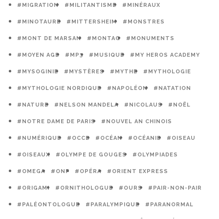
#MIGRATION
#MILITANTISME
#MINÉRAUX
#MINOTAURE
#MITTERSHEIM
#MONSTRES
#MONT DE MARSAN
#MONTAG
#MONUMENTS
#MOYEN AGE
#MP3
#MUSIQUE
#MY HEROS ACADEMY
#MYSOGINIE
#MYSTÈRES
#MYTHE
#MYTHOLOGIE
#MYTHOLOGIE NORDIQUE
#NAPOLÉON
#NATATION
#NATURE
#NELSON MANDELA
#NICOLAUS
#NOËL
#NOTRE DAME DE PARIS
#NOUVEL AN CHINOIS
#NUMÉRIQUE
#OCCE
#OCÉAN
#OCÉANIE
#OISEAU
#OISEAUX
#OLYMPE DE GOUGES
#OLYMPIADES
#OMEGA
#ONF
#OPÉRA
#ORIENT EXPRESS
#ORIGAMI
#ORNITHOLOGUE
#OURS
#PAIR-NON-PAIR
#PALÉONTOLOGUE
#PARALYMPIQUE
#PARANORMAL