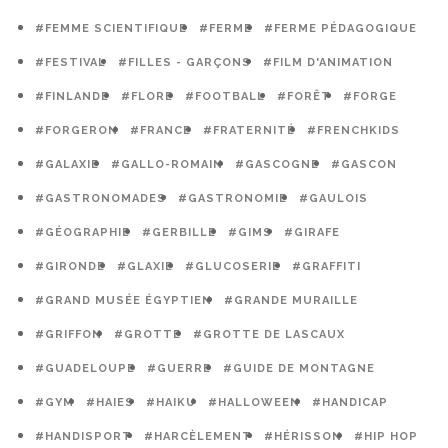
#FEMME SCIENTIFIQUE
#FERME
#FERME PÉDAGOGIQUE
#FESTIVAL
#FILLES - GARÇONS
#FILM D'ANIMATION
#FINLANDE
#FLORE
#FOOTBALL
#FORÊT
#FORGE
#FORGERON
#FRANCE
#FRATERNITÉ
#FRENCHKIDS
#GALAXIE
#GALLO-ROMAIN
#GASCOGNE
#GASCON
#GASTRONOMADES
#GASTRONOMIE
#GAULOIS
#GÉOGRAPHIE
#GERBILLE
#GIMS
#GIRAFE
#GIRONDE
#GLAXIE
#GLUCOSERIE
#GRAFFITI
#GRAND MUSÉE ÉGYPTIEN
#GRANDE MURAILLE
#GRIFFON
#GROTTE
#GROTTE DE LASCAUX
#GUADELOUPE
#GUERRE
#GUIDE DE MONTAGNE
#GYM
#HAIES
#HAIKU
#HALLOWEEN
#HANDICAP
#HANDISPORT
#HARCÈLEMENT
#HÉRISSON
#HIP HOP