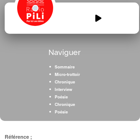
La-Brise-Poetique-N°3-Limeyrat-
CM1-CM2.mp3
00:00
00:00
Naviguer
Sommaire
Micro-trottoir
Chronique
Interview
Poésie
Chronique
Poésie
Chronique
Critique littéraire
Poésie
Référence ;