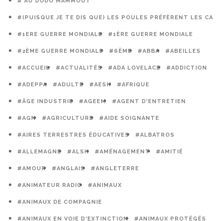
# AU DODO MAMMOUT
#(PUISQUE JE TE DIS QUE) LES POULES PRÉFÈRENT LES CAG
#1ERE GUERRE MONDIALE
#1ÈRE GUERRE MONDIALE
#2ÈME GUERRE MONDIALE
#6ÈME
#ABBA
#ABEILLES
#ACCUEIL
#ACTUALITÉS
#ADA LOVELACE
#ADDICTION
#ADEPPA
#ADULTE
#AESH
#AFRIQUE
#ÂGE INDUSTRIE
#AGEEM
#AGENT D'ENTRETIEN
#AGN
#AGRICULTURE
#AIDE SOIGNANTE
#AIRES TERRESTRES ÉDUCATIVES
#ALBATROS
#ALLEMAGNE
#ALSH
#AMÉNAGEMENT
#AMITIÉ
#AMOUR
#ANGLAIS
#ANGLETERRE
#ANIMATEUR RADIO
#ANIMAUX
#ANIMAUX DE COMPAGNIE
#ANIMAUX EN VOIE D'EXTINCTION
#ANIMAUX PROTÉGÉS