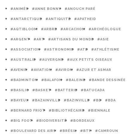
#ANIMÉS
#ANNE BONNY
#ANOUCH PARÉ
#ANTARCTIQUE
#ANTIQUITÉ
#APATHEID
#AQTIBLOOM
#ARBRE
#ARCACHON
#ARCHÉOLOGUE
#ARGENT
#ART
#ARTISANS DU MONDE
#ASIE
#ASSOCIATION
#ASTRONOMIE
#ATE
#ATHLÉTISME
#AUSTRALIE
#AUVERGNE
#AUX PETITS OISEAUX
#AVENIR
#AVIATION
#AVIRON
#AZUR ET ASMAR
#BADMINTON
#BALAFON
#BALEINE
#BANDE DESSINÉE
#BASILIC
#BASKET
#BATTERIE
#BATUCADA
#BAYEUX
#BAZAINVILLE
#BAZINVILLE
#BD
#BDA
#BERNARD FRIOT
#BIBLIOTHÉCAIRE
#BIENNALE
#BIG FOOT
#BIODIVERSITÉ
#BORDEAUX
#BOULEVARD DES AIRS
#BRÉSIL
#BTP
#CAMROUN