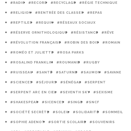
#RADIO
#RECORD
#RECYCLAGE
#RÉGIE TECHNIQUE
#RELIGION
#RENTRÉE DES CLASSES
#REPAS
#REPTILES
#REQUIN
#RÉSEAUX SOCIAUX
#RÉSERVE ORNITHOLOGIQUE
#RÉSISTANCE
#RÊVE
#RÉVOLUTION FRANÇAISE
#ROBIN DES BOIS
#ROMAIN
#ROMÉO ET JULIETTE
#ROSA PARKS
#ROSALIND FRANKLIN
#ROUMANIE
#RUGBY
#RUISSEAU
#SANTÉ
#SATURNE
#SAUMON
#SAVANE
#SCIENCES
#SÉJOURS
#SÉNÉGAL
#SERPENT
#SERPENT ARC EN CIEL
#SEVENTH SKY
#SEXISME
#SHAKESPEAR
#SICENCES
#SINGE
#SNCF
#SOCIÉTÉ SECRÈTE
#SOLEIL
#SOLIDARITÉ
#SOMMEIL
#SOPHIE ADENOT
#SORTIE SCOLAIRE
#SOUVENIRS