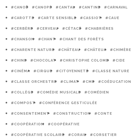
#CANOË
#CANOPÉ
#CANTAL
#CANTINE
#CARNAVAL
#CAROTTE
#CARTE SENSIBLE
#CASSIOT
#CAUE
#CERBÈRE
#CERVEAU
#CÉTACÉ
#CHABRIÈRES
#CHANSON
#CHANT
#CHANT DES FORÊTS
#CHARENTE NATURE
#CHÂTEAU
#CHÂTEUA
#CHIMÈRE
#CHINE
#CHOCOLAT
#CHRISTOPHE COLOMB
#CIDE
#CINÉMA
#CIRQUE
#CITOYENNETÉ
#CLASSE NATURE
#CLASSE ORCHESTRE
#CLIMAT
#CME
#COÉDUCATION
#COLLÈGE
#COMÉDIE MUSICALE
#COMÉDIEN
#COMPOST
#CONFÉRENCE GESTICULÉE
#CONSENTEMENT
#CONSTRUCTION
#CONTE
#COOPÉRATION
#COOPÉRATIVE
#COOPÉRATIVE SCOLAIRE
#CORAIL
#CORSETIER