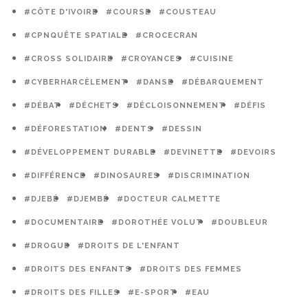
#CÔTE D'IVOIRE
#COURSE
#COUSTEAU
#CPNQUÊTE SPATIALE
#CROCECRAN
#CROSS SOLIDAIRE
#CROYANCES
#CUISINE
#CYBERHARCÈLEMENT
#DANSE
#DÉBARQUEMENT
#DÉBAT
#DÉCHETS
#DÉCLOISONNEMENT
#DÉFIS
#DÉFORESTATION
#DENTS
#DESSIN
#DÉVELOPPEMENT DURABLE
#DEVINETTE
#DEVOIRS
#DIFFÉRENCE
#DINOSAURES
#DISCRIMINATION
#DJEBÉ
#DJEMBÉ
#DOCTEUR CALMETTE
#DOCUMENTAIRE
#DOROTHÉE VOLUT
#DOUBLEUR
#DROGUE
#DROITS DE L'ENFANT
#DROITS DES ENFANTS
#DROITS DES FEMMES
#DROITS DES FILLES
#E-SPORT
#EAU