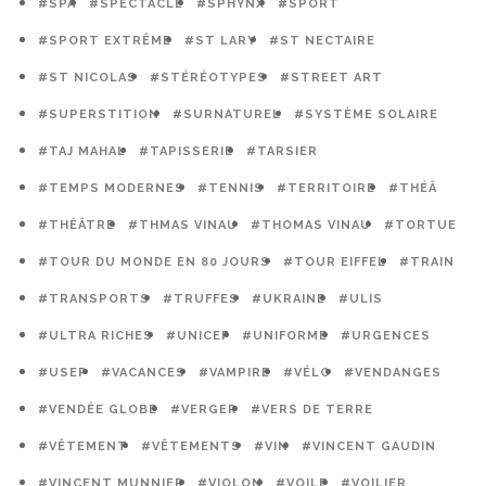
#SPA
#SPECTACLE
#SPHYNX
#SPORT
#SPORT EXTRÊME
#ST LARY
#ST NECTAIRE
#ST NICOLAS
#STÉRÉOTYPES
#STREET ART
#SUPERSTITION
#SURNATUREL
#SYSTÈME SOLAIRE
#TAJ MAHAL
#TAPISSERIE
#TARSIER
#TEMPS MODERNES
#TENNIS
#TERRITOIRE
#THÉÂ
#THÉÂTRE
#THMAS VINAU
#THOMAS VINAU
#TORTUE
#TOUR DU MONDE EN 80 JOURS
#TOUR EIFFEL
#TRAIN
#TRANSPORTS
#TRUFFES
#UKRAINE
#ULIS
#ULTRA RICHES
#UNICEF
#UNIFORME
#URGENCES
#USEP
#VACANCES
#VAMPIRE
#VÉLO
#VENDANGES
#VENDÉE GLOBE
#VERGER
#VERS DE TERRE
#VÊTEMENT
#VÊTEMENTS
#VIN
#VINCENT GAUDIN
#VINCENT MUNNIER
#VIOLON
#VOILE
#VOILIER