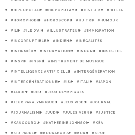
#HIPPOPOTALE
#HIPPOPOTAME
#HISTOIRE
#HITLER
#HOMOPHOBIE
#HOROSCOPE
#HUITRE
#HUMOUR
#ILE
#ILE D'AIX
#ILLUSTRATEUR
#IMMIGRATION
#INCORRUPTIBLES
#INDIENS
#INÉGALITÉS
#INFIRMIÈRE
#INFORMATIONS
#INOUQA
#INSECTES
#INSPE
#INSPÉ
#INSTRUMENT DE MUSIQUE
#INTELLIGENCE ARTIFICIELLE
#INTERGÉNÉRATION
#INTERGÉNÉRATIONNEL
#ISS
#ITALIE
#JAPON
#JARDIN
#JEU
#JEUX OLYMPIQUES
#JEUX PARALYMPIQUES
#JEUX VIDEO
#JOURNAL
#JOURNALISME
#JUDO
#JULES VERNE
#JUSTICE
#KANGOUROU
#KATHERINE JOHNSON
#KÉA
#KID PADDLE
#KOOKABURRA
#KORA
#KPOP