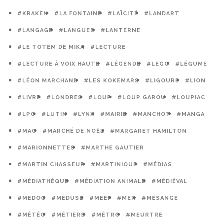
#KRAKEN
#LA FONTAINE
#LAÏCITÉ
#LANDART
#LANGAGE
#LANGUES
#LANTERNE
#LE TOTEM DE MIKA
#LECTURE
#LECTURE À VOIX HAUTE
#LÉGENDE
#LEGO
#LÉGUME
#LÉON MARCHAND
#LES KOKEMARS
#LIGOURE
#LION
#LIVRE
#LONDRES
#LOUP
#LOUP GAROU
#LOUPIAC
#LPO
#LUTIN
#LYNX
#MAIRIE
#MANCHOT
#MANGA
#MAO
#MARCHÉ DE NOËL
#MARGARET HAMILTON
#MARIONNETTES
#MARTHE GAUTIER
#MARTIN CHASSEUR
#MARTINIQUE
#MÉDIAS
#MÉDIATHÈQUE
#MÉDIATION ANIMALE
#MÉDIÉVAL
#MEDOC
#MÉDUSE
#MEEF
#MER
#MÉSANGE
#MÉTÉO
#MÉTIERS
#MÉTRO
#MEURTRE