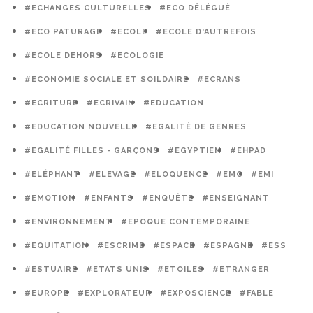
#ECHANGES CULTURELLES
#ECO DÉLÉGUÉ
#ECO PATURAGE
#ECOLE
#ECOLE D'AUTREFOIS
#ECOLE DEHORS
#ECOLOGIE
#ECONOMIE SOCIALE ET SOILDAIRE
#ECRANS
#ECRITURE
#ECRIVAIN
#EDUCATION
#EDUCATION NOUVELLE
#EGALITÉ DE GENRES
#EGALITÉ FILLES - GARÇONS
#EGYPTIEN
#EHPAD
#ELÉPHANT
#ELEVAGE
#ELOQUENCE
#EMC
#EMI
#EMOTION
#ENFANTS
#ENQUÊTE
#ENSEIGNANT
#ENVIRONNEMENT
#EPOQUE CONTEMPORAINE
#EQUITATION
#ESCRIME
#ESPACE
#ESPAGNE
#ESS
#ESTUAIRE
#ETATS UNIS
#ETOILES
#ETRANGER
#EUROPE
#EXPLORATEUR
#EXPOSCIENCE
#FABLE