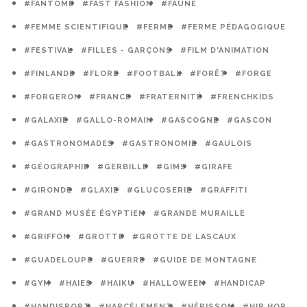
#FANTÔME
#FAST FASHION
#FAUNE
#FEMME SCIENTIFIQUE
#FERME
#FERME PÉDAGOGIQUE
#FESTIVAL
#FILLES - GARÇONS
#FILM D'ANIMATION
#FINLANDE
#FLORE
#FOOTBALL
#FORÊT
#FORGE
#FORGERON
#FRANCE
#FRATERNITÉ
#FRENCHKIDS
#GALAXIE
#GALLO-ROMAIN
#GASCOGNE
#GASCON
#GASTRONOMADES
#GASTRONOMIE
#GAULOIS
#GÉOGRAPHIE
#GERBILLE
#GIMS
#GIRAFE
#GIRONDE
#GLAXIE
#GLUCOSERIE
#GRAFFITI
#GRAND MUSÉE ÉGYPTIEN
#GRANDE MURAILLE
#GRIFFON
#GROTTE
#GROTTE DE LASCAUX
#GUADELOUPE
#GUERRE
#GUIDE DE MONTAGNE
#GYM
#HAIES
#HAIKU
#HALLOWEEN
#HANDICAP
#HANDISPORT
#HARCÈLEMENT
#HÉRISSON
#HIP HOP