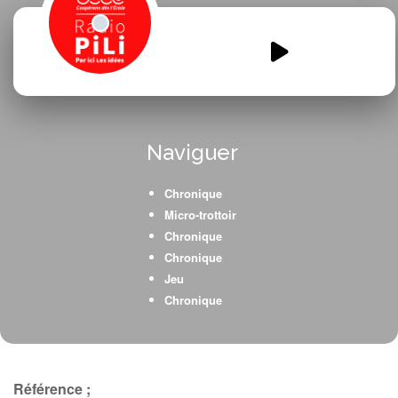
CM2-Villenave-dOrnon-Joliot-
Curie-Joliot-PiLi.mp3
00:00
00:00
Naviguer
Chronique
Micro-trottoir
Chronique
Chronique
Jeu
Chronique
Référence ;