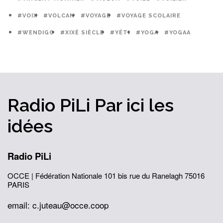
#VOIX
#VOLCAN
#VOYAGE
#VOYAGE SCOLAIRE
#WENDIGO
#XIXÈ SIÈCLE
#YÉTI
#YOGA
#YOGAA
Radio PiLi
Par ici
les
idées
Radio PiLi
OCCE | Fédération Nationale
101 bis rue du Ranelagh
75016
PARIS
email: c.juteau@occe.coop