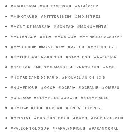
#MIGRATION
#MILITANTISME
#MINÉRAUX
#MINOTAURE
#MITTERSHEIM
#MONSTRES
#MONT DE MARSAN
#MONTAG
#MONUMENTS
#MOYEN AGE
#MP3
#MUSIQUE
#MY HEROS ACADEMY
#MYSOGINIE
#MYSTÈRES
#MYTHE
#MYTHOLOGIE
#MYTHOLOGIE NORDIQUE
#NAPOLÉON
#NATATION
#NATURE
#NELSON MANDELA
#NICOLAUS
#NOËL
#NOTRE DAME DE PARIS
#NOUVEL AN CHINOIS
#NUMÉRIQUE
#OCCE
#OCÉAN
#OCÉANIE
#OISEAU
#OISEAUX
#OLYMPE DE GOUGES
#OLYMPIADES
#OMEGA
#ONF
#OPÉRA
#ORIENT EXPRESS
#ORIGAMI
#ORNITHOLOGUE
#OURS
#PAIR-NON-PAIR
#PALÉONTOLOGUE
#PARALYMPIQUE
#PARANORMAL