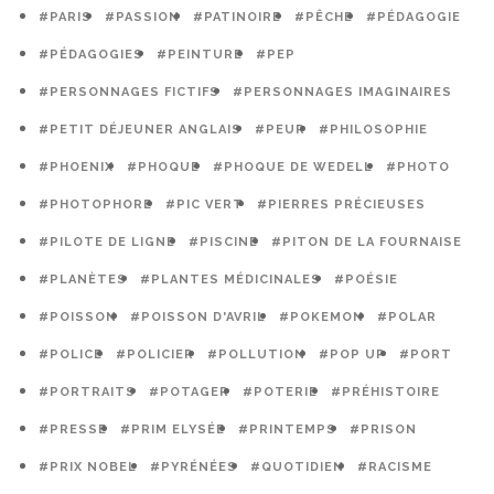
#PARIS
#PASSION
#PATINOIRE
#PÊCHE
#PÉDAGOGIE
#PÉDAGOGIES
#PEINTURE
#PEP
#PERSONNAGES FICTIFS
#PERSONNAGES IMAGINAIRES
#PETIT DÉJEUNER ANGLAIS
#PEUR
#PHILOSOPHIE
#PHOENIX
#PHOQUE
#PHOQUE DE WEDELL
#PHOTO
#PHOTOPHORE
#PIC VERT
#PIERRES PRÉCIEUSES
#PILOTE DE LIGNE
#PISCINE
#PITON DE LA FOURNAISE
#PLANÈTES
#PLANTES MÉDICINALES
#POÉSIE
#POISSON
#POISSON D'AVRIL
#POKEMON
#POLAR
#POLICE
#POLICIER
#POLLUTION
#POP UP
#PORT
#PORTRAITS
#POTAGER
#POTERIE
#PRÉHISTOIRE
#PRESSE
#PRIM ELYSÉE
#PRINTEMPS
#PRISON
#PRIX NOBEL
#PYRÉNÉES
#QUOTIDIEN
#RACISME