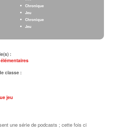
Chronique
Jeu
Chronique
Jeu
e(s) :
 élémentaires
e classe :
que
jeu
nt une série de podcasts ; cette fois ci