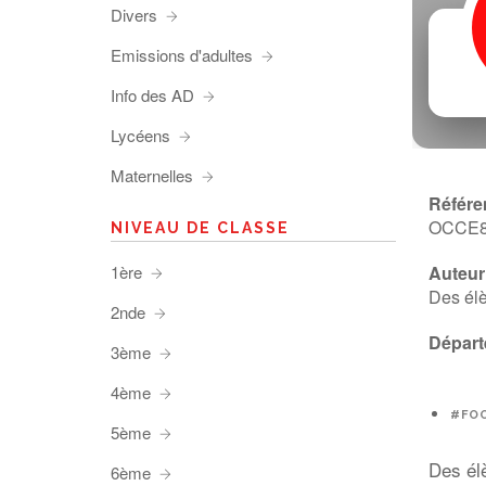
Divers
Emissions d'adultes
Info des AD
Lycéens
Maternelles
Référe
OCCE
NIVEAU DE CLASSE
1ère
Auteur 
Des élè
2nde
Départ
3ème
4ème
#FO
5ème
Des élè
6ème