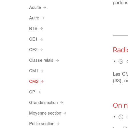
parlons
Adulte
Autre
BTS
CE1
Radi
CE2
Classe relais
CM1
Les CM1
(33), o
CM2
CP
Grande section
On n
Moyenne section
Petite section