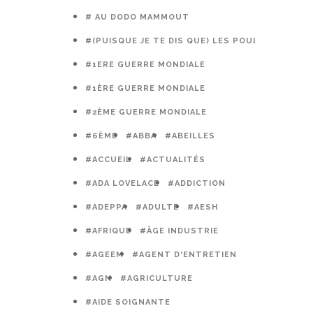
# AU DODO MAMMOUT
#(PUISQUE JE TE DIS QUE) LES POULES PRÉFÈR
#1ERE GUERRE MONDIALE
#1ÈRE GUERRE MONDIALE
#2ÈME GUERRE MONDIALE
#6ÈME
#ABBA
#ABEILLES
#ACCUEIL
#ACTUALITÉS
#ADA LOVELACE
#ADDICTION
#ADEPPA
#ADULTE
#AESH
#AFRIQUE
#ÂGE INDUSTRIE
#AGEEM
#AGENT D'ENTRETIEN
#AGN
#AGRICULTURE
#AIDE SOIGNANTE