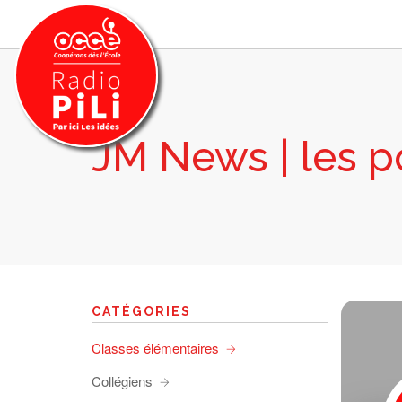
JM News | les p
PRÉSENTATION
GRILLE DES PROGRAMMES
EMISSIONS / PODCASTS
SUR LE TERRITOIRE
RESSOURCES
LES ACTU.
CATÉGORIES
RECHERCHER
Classes élémentaires
CONTACT
Collégiens