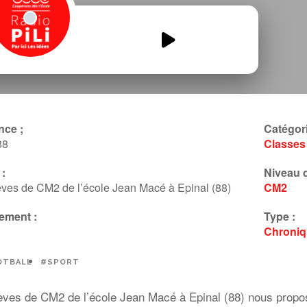
JM-News-podcast-03-foot.mp3
00:00
00:00
nce ;
Catégori
88
Classes
:
Niveau d
ves de CM2 de l’école Jean Macé à Epinal (88)
CM2
ement :
Type :
Chroni
OTBALL
#SPORT
ves de CM2 de l’école Jean Macé à Epinal (88) nous propose