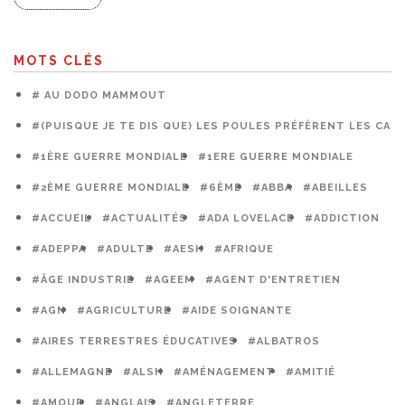
MOTS CLÉS
# AU DODO MAMMOUT
#(PUISQUE JE TE DIS QUE) LES POULES PRÉFÈRENT LES CAG
#1ÈRE GUERRE MONDIALE
#1ERE GUERRE MONDIALE
#2ÈME GUERRE MONDIALE
#6ÈME
#ABBA
#ABEILLES
#ACCUEIL
#ACTUALITÉS
#ADA LOVELACE
#ADDICTION
#ADEPPA
#ADULTE
#AESH
#AFRIQUE
#ÂGE INDUSTRIE
#AGEEM
#AGENT D'ENTRETIEN
#AGN
#AGRICULTURE
#AIDE SOIGNANTE
#AIRES TERRESTRES ÉDUCATIVES
#ALBATROS
#ALLEMAGNE
#ALSH
#AMÉNAGEMENT
#AMITIÉ
#AMOUR
#ANGLAIS
#ANGLETERRE