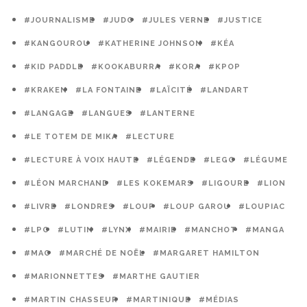
#JOURNALISME
#JUDO
#JULES VERNE
#JUSTICE
#KANGOUROU
#KATHERINE JOHNSON
#KÉA
#KID PADDLE
#KOOKABURRA
#KORA
#KPOP
#KRAKEN
#LA FONTAINE
#LAÏCITÉ
#LANDART
#LANGAGE
#LANGUES
#LANTERNE
#LE TOTEM DE MIKA
#LECTURE
#LECTURE À VOIX HAUTE
#LÉGENDE
#LEGO
#LÉGUME
#LÉON MARCHAND
#LES KOKEMARS
#LIGOURE
#LION
#LIVRE
#LONDRES
#LOUP
#LOUP GAROU
#LOUPIAC
#LPO
#LUTIN
#LYNX
#MAIRIE
#MANCHOT
#MANGA
#MAO
#MARCHÉ DE NOËL
#MARGARET HAMILTON
#MARIONNETTES
#MARTHE GAUTIER
#MARTIN CHASSEUR
#MARTINIQUE
#MÉDIAS