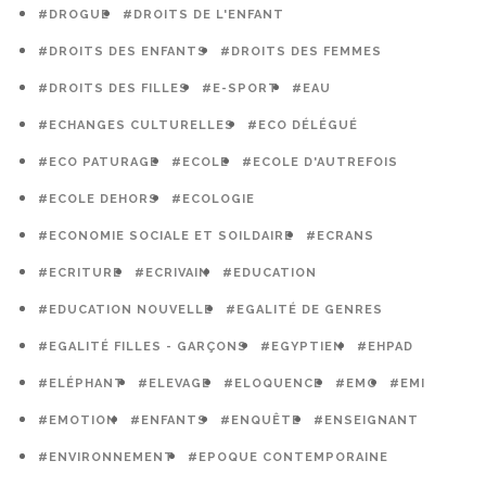
#DROGUE
#DROITS DE L'ENFANT
#DROITS DES ENFANTS
#DROITS DES FEMMES
#DROITS DES FILLES
#E-SPORT
#EAU
#ECHANGES CULTURELLES
#ECO DÉLÉGUÉ
#ECO PATURAGE
#ECOLE
#ECOLE D'AUTREFOIS
#ECOLE DEHORS
#ECOLOGIE
#ECONOMIE SOCIALE ET SOILDAIRE
#ECRANS
#ECRITURE
#ECRIVAIN
#EDUCATION
#EDUCATION NOUVELLE
#EGALITÉ DE GENRES
#EGALITÉ FILLES - GARÇONS
#EGYPTIEN
#EHPAD
#ELÉPHANT
#ELEVAGE
#ELOQUENCE
#EMC
#EMI
#EMOTION
#ENFANTS
#ENQUÊTE
#ENSEIGNANT
#ENVIRONNEMENT
#EPOQUE CONTEMPORAINE