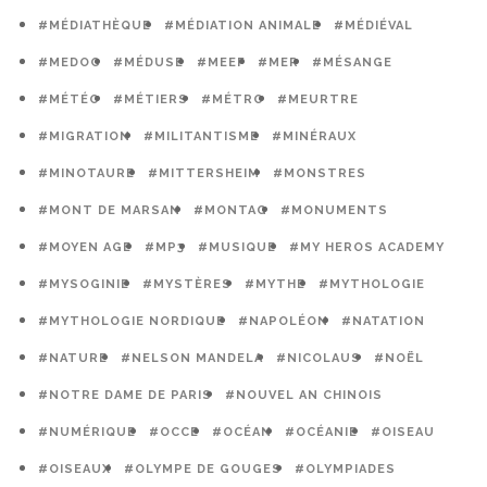
#MÉDIATHÈQUE
#MÉDIATION ANIMALE
#MÉDIÉVAL
#MEDOC
#MÉDUSE
#MEEF
#MER
#MÉSANGE
#MÉTÉO
#MÉTIERS
#MÉTRO
#MEURTRE
#MIGRATION
#MILITANTISME
#MINÉRAUX
#MINOTAURE
#MITTERSHEIM
#MONSTRES
#MONT DE MARSAN
#MONTAG
#MONUMENTS
#MOYEN AGE
#MP3
#MUSIQUE
#MY HEROS ACADEMY
#MYSOGINIE
#MYSTÈRES
#MYTHE
#MYTHOLOGIE
#MYTHOLOGIE NORDIQUE
#NAPOLÉON
#NATATION
#NATURE
#NELSON MANDELA
#NICOLAUS
#NOËL
#NOTRE DAME DE PARIS
#NOUVEL AN CHINOIS
#NUMÉRIQUE
#OCCE
#OCÉAN
#OCÉANIE
#OISEAU
#OISEAUX
#OLYMPE DE GOUGES
#OLYMPIADES