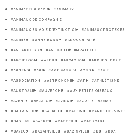
#ANIMATEUR RADIO
#ANIMAUX
#ANIMAUX DE COMPAGNIE
#ANIMAUX EN VOIE D'EXTINCTION
#ANIMAUX PROTÉGÉS
#ANIMÉS
#ANNE BONNY
#ANOUCH PARÉ
#ANTARCTIQUE
#ANTIQUITÉ
#APATHEID
#AQTIBLOOM
#ARBRE
#ARCACHON
#ARCHÉOLOGUE
#ARGENT
#ART
#ARTISANS DU MONDE
#ASIE
#ASSOCIATION
#ASTRONOMIE
#ATE
#ATHLÉTISME
#AUSTRALIE
#AUVERGNE
#AUX PETITS OISEAUX
#AVENIR
#AVIATION
#AVIRON
#AZUR ET ASMAR
#BADMINTON
#BALAFON
#BALEINE
#BANDE DESSINÉE
#BASILIC
#BASKET
#BATTERIE
#BATUCADA
#BAYEUX
#BAZAINVILLE
#BAZINVILLE
#BD
#BDA