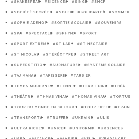
#SHAKESPEAR
#SICENCES
#SINGE
#SNCF
#SOCIÉTÉ SECRÈTE
#SOLEIL
#SOLIDARITÉ
#SOMMEIL
#SOPHIE ADENOT
#SORTIE SCOLAIRE
#SOUVENIRS
#SPA
#SPECTACLE
#SPHYNX
#SPORT
#SPORT EXTRÊME
#ST LARY
#ST NECTAIRE
#ST NICOLAS
#STÉRÉOTYPES
#STREET ART
#SUPERSTITION
#SURNATUREL
#SYSTÈME SOLAIRE
#TAJ MAHAL
#TAPISSERIE
#TARSIER
#TEMPS MODERNES
#TENNIS
#TERRITOIRE
#THÉÂ
#THÉÂTRE
#THMAS VINAU
#THOMAS VINAU
#TORTUE
#TOUR DU MONDE EN 80 JOURS
#TOUR EIFFEL
#TRAIN
#TRANSPORTS
#TRUFFES
#UKRAINE
#ULIS
#ULTRA RICHES
#UNICEF
#UNIFORME
#URGENCES
#USEP
#VACANCES
#VAMPIRE
#VÉLO
#VENDANGES