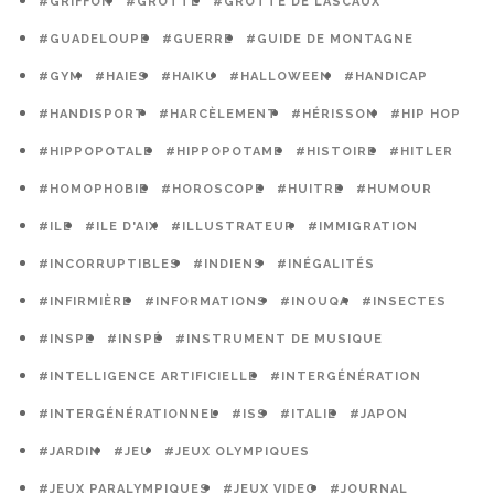
#GRIFFON
#GROTTE
#GROTTE DE LASCAUX
#GUADELOUPE
#GUERRE
#GUIDE DE MONTAGNE
#GYM
#HAIES
#HAIKU
#HALLOWEEN
#HANDICAP
#HANDISPORT
#HARCÈLEMENT
#HÉRISSON
#HIP HOP
#HIPPOPOTALE
#HIPPOPOTAME
#HISTOIRE
#HITLER
#HOMOPHOBIE
#HOROSCOPE
#HUITRE
#HUMOUR
#ILE
#ILE D'AIX
#ILLUSTRATEUR
#IMMIGRATION
#INCORRUPTIBLES
#INDIENS
#INÉGALITÉS
#INFIRMIÈRE
#INFORMATIONS
#INOUQA
#INSECTES
#INSPE
#INSPÉ
#INSTRUMENT DE MUSIQUE
#INTELLIGENCE ARTIFICIELLE
#INTERGÉNÉRATION
#INTERGÉNÉRATIONNEL
#ISS
#ITALIE
#JAPON
#JARDIN
#JEU
#JEUX OLYMPIQUES
#JEUX PARALYMPIQUES
#JEUX VIDEO
#JOURNAL