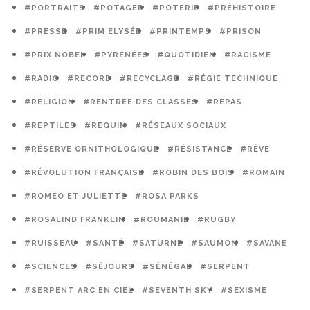
#PORTRAITS
#POTAGER
#POTERIE
#PRÉHISTOIRE
#PRESSE
#PRIM ELYSÉE
#PRINTEMPS
#PRISON
#PRIX NOBEL
#PYRÉNÉES
#QUOTIDIEN
#RACISME
#RADIO
#RECORD
#RECYCLAGE
#RÉGIE TECHNIQUE
#RELIGION
#RENTRÉE DES CLASSES
#REPAS
#REPTILES
#REQUIN
#RÉSEAUX SOCIAUX
#RÉSERVE ORNITHOLOGIQUE
#RÉSISTANCE
#RÊVE
#RÉVOLUTION FRANÇAISE
#ROBIN DES BOIS
#ROMAIN
#ROMÉO ET JULIETTE
#ROSA PARKS
#ROSALIND FRANKLIN
#ROUMANIE
#RUGBY
#RUISSEAU
#SANTÉ
#SATURNE
#SAUMON
#SAVANE
#SCIENCES
#SÉJOURS
#SÉNÉGAL
#SERPENT
#SERPENT ARC EN CIEL
#SEVENTH SKY
#SEXISME