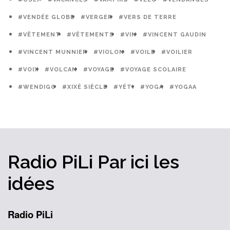
#VENDÉE GLOBE
#VERGER
#VERS DE TERRE
#VÊTEMENT
#VÊTEMENTS
#VIN
#VINCENT GAUDIN
#VINCENT MUNNIER
#VIOLON
#VOILE
#VOILIER
#VOIX
#VOLCAN
#VOYAGE
#VOYAGE SCOLAIRE
#WENDIGO
#XIXÈ SIÈCLE
#YÉTI
#YOGA
#YOGAA
Radio PiLi
Par ici
les
idées
Radio PiLi