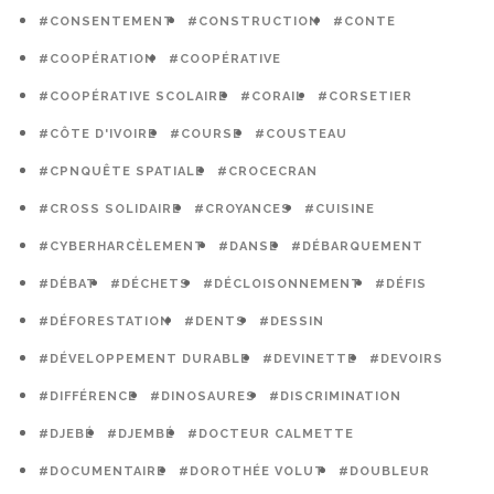
#CONSENTEMENT
#CONSTRUCTION
#CONTE
#COOPÉRATION
#COOPÉRATIVE
#COOPÉRATIVE SCOLAIRE
#CORAIL
#CORSETIER
#CÔTE D'IVOIRE
#COURSE
#COUSTEAU
#CPNQUÊTE SPATIALE
#CROCECRAN
#CROSS SOLIDAIRE
#CROYANCES
#CUISINE
#CYBERHARCÈLEMENT
#DANSE
#DÉBARQUEMENT
#DÉBAT
#DÉCHETS
#DÉCLOISONNEMENT
#DÉFIS
#DÉFORESTATION
#DENTS
#DESSIN
#DÉVELOPPEMENT DURABLE
#DEVINETTE
#DEVOIRS
#DIFFÉRENCE
#DINOSAURES
#DISCRIMINATION
#DJEBÉ
#DJEMBÉ
#DOCTEUR CALMETTE
#DOCUMENTAIRE
#DOROTHÉE VOLUT
#DOUBLEUR