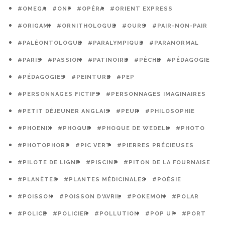
#OMEGA
#ONF
#OPÉRA
#ORIENT EXPRESS
#ORIGAMI
#ORNITHOLOGUE
#OURS
#PAIR-NON-PAIR
#PALÉONTOLOGUE
#PARALYMPIQUE
#PARANORMAL
#PARIS
#PASSION
#PATINOIRE
#PÊCHE
#PÉDAGOGIE
#PÉDAGOGIES
#PEINTURE
#PEP
#PERSONNAGES FICTIFS
#PERSONNAGES IMAGINAIRES
#PETIT DÉJEUNER ANGLAIS
#PEUR
#PHILOSOPHIE
#PHOENIX
#PHOQUE
#PHOQUE DE WEDELL
#PHOTO
#PHOTOPHORE
#PIC VERT
#PIERRES PRÉCIEUSES
#PILOTE DE LIGNE
#PISCINE
#PITON DE LA FOURNAISE
#PLANÈTES
#PLANTES MÉDICINALES
#POÉSIE
#POISSON
#POISSON D'AVRIL
#POKEMON
#POLAR
#POLICE
#POLICIER
#POLLUTION
#POP UP
#PORT