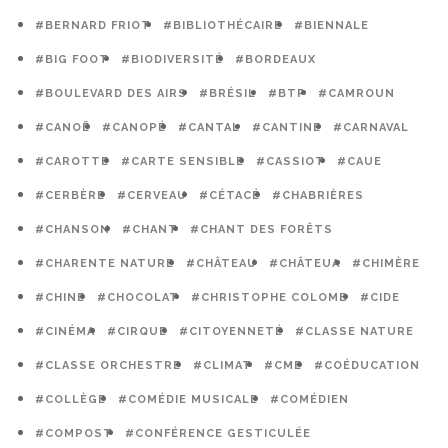
#BERNARD FRIOT
#BIBLIOTHÉCAIRE
#BIENNALE
#BIG FOOT
#BIODIVERSITÉ
#BORDEAUX
#BOULEVARD DES AIRS
#BRÉSIL
#BTP
#CAMROUN
#CANOË
#CANOPÉ
#CANTAL
#CANTINE
#CARNAVAL
#CAROTTE
#CARTE SENSIBLE
#CASSIOT
#CAUE
#CERBÈRE
#CERVEAU
#CÉTACÉ
#CHABRIÈRES
#CHANSON
#CHANT
#CHANT DES FORÊTS
#CHARENTE NATURE
#CHÂTEAU
#CHÂTEUA
#CHIMÈRE
#CHINE
#CHOCOLAT
#CHRISTOPHE COLOMB
#CIDE
#CINÉMA
#CIRQUE
#CITOYENNETÉ
#CLASSE NATURE
#CLASSE ORCHESTRE
#CLIMAT
#CME
#COÉDUCATION
#COLLÈGE
#COMÉDIE MUSICALE
#COMÉDIEN
#COMPOST
#CONFÉRENCE GESTICULÉE