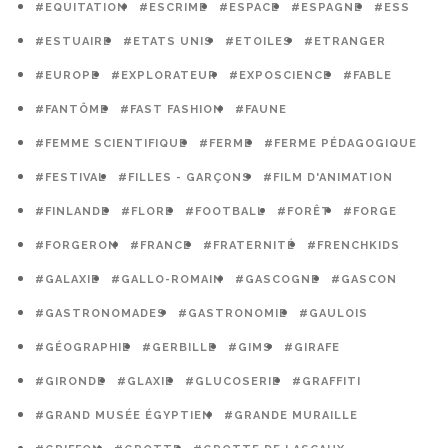
#EQUITATION
#ESCRIME
#ESPACE
#ESPAGNE
#ESS
#ESTUAIRE
#ETATS UNIS
#ETOILES
#ETRANGER
#EUROPE
#EXPLORATEUR
#EXPOSCIENCE
#FABLE
#FANTÔME
#FAST FASHION
#FAUNE
#FEMME SCIENTIFIQUE
#FERME
#FERME PÉDAGOGIQUE
#FESTIVAL
#FILLES - GARÇONS
#FILM D'ANIMATION
#FINLANDE
#FLORE
#FOOTBALL
#FORÊT
#FORGE
#FORGERON
#FRANCE
#FRATERNITÉ
#FRENCHKIDS
#GALAXIE
#GALLO-ROMAIN
#GASCOGNE
#GASCON
#GASTRONOMADES
#GASTRONOMIE
#GAULOIS
#GÉOGRAPHIE
#GERBILLE
#GIMS
#GIRAFE
#GIRONDE
#GLAXIE
#GLUCOSERIE
#GRAFFITI
#GRAND MUSÉE ÉGYPTIEN
#GRANDE MURAILLE