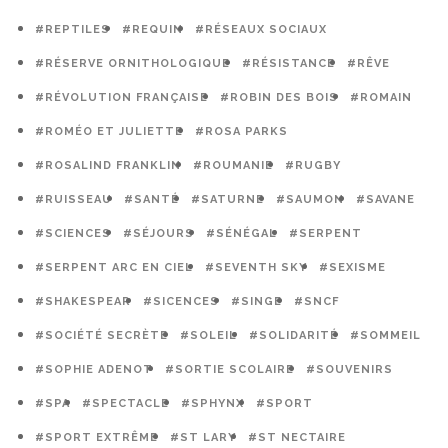
#REPTILES
#REQUIN
#RÉSEAUX SOCIAUX
#RÉSERVE ORNITHOLOGIQUE
#RÉSISTANCE
#RÊVE
#RÉVOLUTION FRANÇAISE
#ROBIN DES BOIS
#ROMAIN
#ROMÉO ET JULIETTE
#ROSA PARKS
#ROSALIND FRANKLIN
#ROUMANIE
#RUGBY
#RUISSEAU
#SANTÉ
#SATURNE
#SAUMON
#SAVANE
#SCIENCES
#SÉJOURS
#SÉNÉGAL
#SERPENT
#SERPENT ARC EN CIEL
#SEVENTH SKY
#SEXISME
#SHAKESPEAR
#SICENCES
#SINGE
#SNCF
#SOCIÉTÉ SECRÈTE
#SOLEIL
#SOLIDARITÉ
#SOMMEIL
#SOPHIE ADENOT
#SORTIE SCOLAIRE
#SOUVENIRS
#SPA
#SPECTACLE
#SPHYNX
#SPORT
#SPORT EXTRÊME
#ST LARY
#ST NECTAIRE