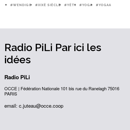
#WENDIGO
#XIXÈ SIÈCLE
#YÉTI
#YOGA
#YOGAA
Radio PiLi
Par ici
les
idées
Radio PiLi
OCCE | Fédération Nationale
101 bis rue du Ranelagh
75016
PARIS
email: c.juteau@occe.coop