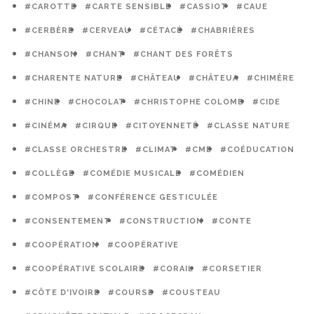
#CAROTTE
#CARTE SENSIBLE
#CASSIOT
#CAUE
#CERBÈRE
#CERVEAU
#CÉTACÉ
#CHABRIÈRES
#CHANSON
#CHANT
#CHANT DES FORÊTS
#CHARENTE NATURE
#CHÂTEAU
#CHÂTEUA
#CHIMÈRE
#CHINE
#CHOCOLAT
#CHRISTOPHE COLOMB
#CIDE
#CINÉMA
#CIRQUE
#CITOYENNETÉ
#CLASSE NATURE
#CLASSE ORCHESTRE
#CLIMAT
#CME
#COÉDUCATION
#COLLÈGE
#COMÉDIE MUSICALE
#COMÉDIEN
#COMPOST
#CONFÉRENCE GESTICULÉE
#CONSENTEMENT
#CONSTRUCTION
#CONTE
#COOPÉRATION
#COOPÉRATIVE
#COOPÉRATIVE SCOLAIRE
#CORAIL
#CORSETIER
#CÔTE D'IVOIRE
#COURSE
#COUSTEAU