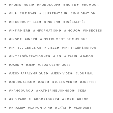
#HOMOPHOBIE
#HOROSCOPE
#HUITRE
#HUMOUR
#ILE
#ILE D'AIX
#ILLUSTRATEUR
#IMMIGRATION
#INCORRUPTIBLES
#INDIENS
#INÉGALITÉS
#INFIRMIÈRE
#INFORMATIONS
#INOUQA
#INSECTES
#INSPE
#INSPÉ
#INSTRUMENT DE MUSIQUE
#INTELLIGENCE ARTIFICIELLE
#INTERGÉNÉRATION
#INTERGÉNÉRATIONNEL
#ISS
#ITALIE
#JAPON
#JARDIN
#JEU
#JEUX OLYMPIQUES
#JEUX PARALYMPIQUES
#JEUX VIDEO
#JOURNAL
#JOURNALISME
#JUDO
#JULES VERNE
#JUSTICE
#KANGOUROU
#KATHERINE JOHNSON
#KÉA
#KID PADDLE
#KOOKABURRA
#KORA
#KPOP
#KRAKEN
#LA FONTAINE
#LAÏCITÉ
#LANDART