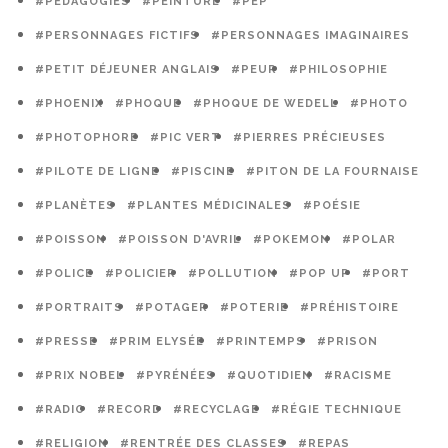
#PÉDAGOGIES
#PEINTURE
#PEP
#PERSONNAGES FICTIFS
#PERSONNAGES IMAGINAIRES
#PETIT DÉJEUNER ANGLAIS
#PEUR
#PHILOSOPHIE
#PHOENIX
#PHOQUE
#PHOQUE DE WEDELL
#PHOTO
#PHOTOPHORE
#PIC VERT
#PIERRES PRÉCIEUSES
#PILOTE DE LIGNE
#PISCINE
#PITON DE LA FOURNAISE
#PLANÈTES
#PLANTES MÉDICINALES
#POÉSIE
#POISSON
#POISSON D'AVRIL
#POKEMON
#POLAR
#POLICE
#POLICIER
#POLLUTION
#POP UP
#PORT
#PORTRAITS
#POTAGER
#POTERIE
#PRÉHISTOIRE
#PRESSE
#PRIM ELYSÉE
#PRINTEMPS
#PRISON
#PRIX NOBEL
#PYRÉNÉES
#QUOTIDIEN
#RACISME
#RADIO
#RECORD
#RECYCLAGE
#RÉGIE TECHNIQUE
#RELIGION
#RENTRÉE DES CLASSES
#REPAS