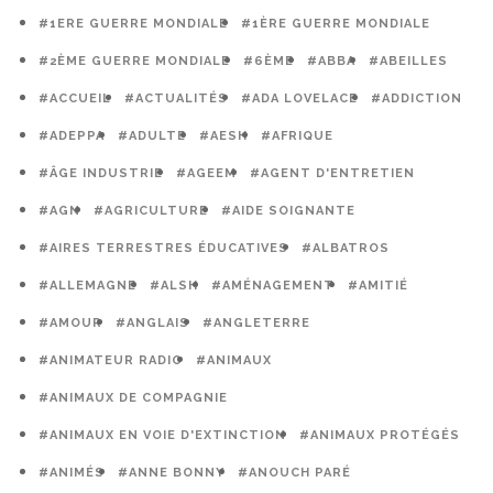
#1ERE GUERRE MONDIALE
#1ÈRE GUERRE MONDIALE
#2ÈME GUERRE MONDIALE
#6ÈME
#ABBA
#ABEILLES
#ACCUEIL
#ACTUALITÉS
#ADA LOVELACE
#ADDICTION
#ADEPPA
#ADULTE
#AESH
#AFRIQUE
#ÂGE INDUSTRIE
#AGEEM
#AGENT D'ENTRETIEN
#AGN
#AGRICULTURE
#AIDE SOIGNANTE
#AIRES TERRESTRES ÉDUCATIVES
#ALBATROS
#ALLEMAGNE
#ALSH
#AMÉNAGEMENT
#AMITIÉ
#AMOUR
#ANGLAIS
#ANGLETERRE
#ANIMATEUR RADIO
#ANIMAUX
#ANIMAUX DE COMPAGNIE
#ANIMAUX EN VOIE D'EXTINCTION
#ANIMAUX PROTÉGÉS
#ANIMÉS
#ANNE BONNY
#ANOUCH PARÉ