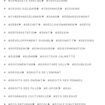
#CPNQUÊTE SPATIALE
#CROCECRAN
#CROSS SOLIDAIRE
#CROYANCES
#CUISINE
#CYBERHARCÈLEMENT
#DANSE
#DÉBARQUEMENT
#DÉBAT
#DÉCHETS
#DÉCLOISONNEMENT
#DÉFIS
#DÉFORESTATION
#DENTS
#DESSIN
#DÉVELOPPEMENT DURABLE
#DEVINETTE
#DEVOIRS
#DIFFÉRENCE
#DINOSAURES
#DISCRIMINATION
#DJEBÉ
#DJEMBÉ
#DOCTEUR CALMETTE
#DOCUMENTAIRE
#DOROTHÉE VOLUT
#DOUBLEUR
#DROGUE
#DROITS DE L'ENFANT
#DROITS DES ENFANTS
#DROITS DES FEMMES
#DROITS DES FILLES
#E-SPORT
#EAU
#ECHANGES CULTURELLES
#ECO DÉLÉGUÉ
#ECO PATURAGE
#ECOLE
#ECOLE D'AUTREFOIS