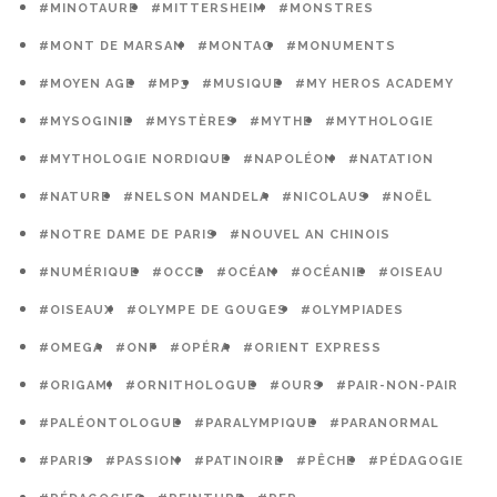
#MINOTAURE
#MITTERSHEIM
#MONSTRES
#MONT DE MARSAN
#MONTAG
#MONUMENTS
#MOYEN AGE
#MP3
#MUSIQUE
#MY HEROS ACADEMY
#MYSOGINIE
#MYSTÈRES
#MYTHE
#MYTHOLOGIE
#MYTHOLOGIE NORDIQUE
#NAPOLÉON
#NATATION
#NATURE
#NELSON MANDELA
#NICOLAUS
#NOËL
#NOTRE DAME DE PARIS
#NOUVEL AN CHINOIS
#NUMÉRIQUE
#OCCE
#OCÉAN
#OCÉANIE
#OISEAU
#OISEAUX
#OLYMPE DE GOUGES
#OLYMPIADES
#OMEGA
#ONF
#OPÉRA
#ORIENT EXPRESS
#ORIGAMI
#ORNITHOLOGUE
#OURS
#PAIR-NON-PAIR
#PALÉONTOLOGUE
#PARALYMPIQUE
#PARANORMAL
#PARIS
#PASSION
#PATINOIRE
#PÊCHE
#PÉDAGOGIE