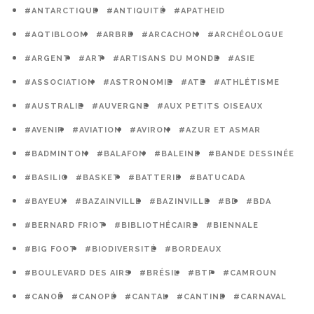
#ANTARCTIQUE
#ANTIQUITÉ
#APATHEID
#AQTIBLOOM
#ARBRE
#ARCACHON
#ARCHÉOLOGUE
#ARGENT
#ART
#ARTISANS DU MONDE
#ASIE
#ASSOCIATION
#ASTRONOMIE
#ATE
#ATHLÉTISME
#AUSTRALIE
#AUVERGNE
#AUX PETITS OISEAUX
#AVENIR
#AVIATION
#AVIRON
#AZUR ET ASMAR
#BADMINTON
#BALAFON
#BALEINE
#BANDE DESSINÉE
#BASILIC
#BASKET
#BATTERIE
#BATUCADA
#BAYEUX
#BAZAINVILLE
#BAZINVILLE
#BD
#BDA
#BERNARD FRIOT
#BIBLIOTHÉCAIRE
#BIENNALE
#BIG FOOT
#BIODIVERSITÉ
#BORDEAUX
#BOULEVARD DES AIRS
#BRÉSIL
#BTP
#CAMROUN
#CANOË
#CANOPÉ
#CANTAL
#CANTINE
#CARNAVAL