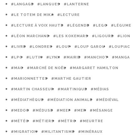
#LANGAGE
#LANGUES
#LANTERNE
#LE TOTEM DE MIKA
#LECTURE
#LECTURE À VOIX HAUTE
#LÉGENDE
#LEGO
#LÉGUME
#LÉON MARCHAND
#LES KOKEMARS
#LIGOURE
#LION
#LIVRE
#LONDRES
#LOUP
#LOUP GAROU
#LOUPIAC
#LPO
#LUTIN
#LYNX
#MAIRIE
#MANCHOT
#MANGA
#MAO
#MARCHÉ DE NOËL
#MARGARET HAMILTON
#MARIONNETTES
#MARTHE GAUTIER
#MARTIN CHASSEUR
#MARTINIQUE
#MÉDIAS
#MÉDIATHÈQUE
#MÉDIATION ANIMALE
#MÉDIÉVAL
#MEDOC
#MÉDUSE
#MEEF
#MER
#MÉSANGE
#MÉTÉO
#MÉTIERS
#MÉTRO
#MEURTRE
#MIGRATION
#MILITANTISME
#MINÉRAUX