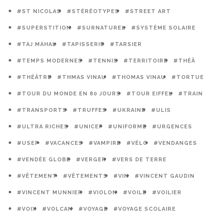
#ST NICOLAS
#STÉRÉOTYPES
#STREET ART
#SUPERSTITION
#SURNATUREL
#SYSTÈME SOLAIRE
#TAJ MAHAL
#TAPISSERIE
#TARSIER
#TEMPS MODERNES
#TENNIS
#TERRITOIRE
#THÉÂ
#THÉÂTRE
#THMAS VINAU
#THOMAS VINAU
#TORTUE
#TOUR DU MONDE EN 80 JOURS
#TOUR EIFFEL
#TRAIN
#TRANSPORTS
#TRUFFES
#UKRAINE
#ULIS
#ULTRA RICHES
#UNICEF
#UNIFORME
#URGENCES
#USEP
#VACANCES
#VAMPIRE
#VÉLO
#VENDANGES
#VENDÉE GLOBE
#VERGER
#VERS DE TERRE
#VÊTEMENT
#VÊTEMENTS
#VIN
#VINCENT GAUDIN
#VINCENT MUNNIER
#VIOLON
#VOILE
#VOILIER
#VOIX
#VOLCAN
#VOYAGE
#VOYAGE SCOLAIRE