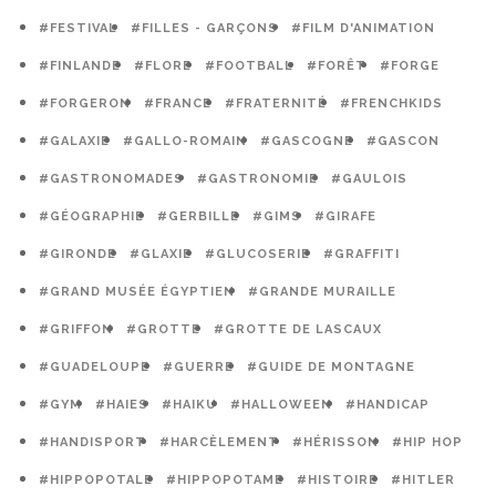
#FESTIVAL
#FILLES - GARÇONS
#FILM D'ANIMATION
#FINLANDE
#FLORE
#FOOTBALL
#FORÊT
#FORGE
#FORGERON
#FRANCE
#FRATERNITÉ
#FRENCHKIDS
#GALAXIE
#GALLO-ROMAIN
#GASCOGNE
#GASCON
#GASTRONOMADES
#GASTRONOMIE
#GAULOIS
#GÉOGRAPHIE
#GERBILLE
#GIMS
#GIRAFE
#GIRONDE
#GLAXIE
#GLUCOSERIE
#GRAFFITI
#GRAND MUSÉE ÉGYPTIEN
#GRANDE MURAILLE
#GRIFFON
#GROTTE
#GROTTE DE LASCAUX
#GUADELOUPE
#GUERRE
#GUIDE DE MONTAGNE
#GYM
#HAIES
#HAIKU
#HALLOWEEN
#HANDICAP
#HANDISPORT
#HARCÈLEMENT
#HÉRISSON
#HIP HOP
#HIPPOPOTALE
#HIPPOPOTAME
#HISTOIRE
#HITLER