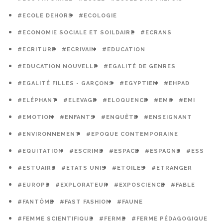
#ECOLE DEHORS
#ECOLOGIE
#ECONOMIE SOCIALE ET SOILDAIRE
#ECRANS
#ECRITURE
#ECRIVAIN
#EDUCATION
#EDUCATION NOUVELLE
#EGALITÉ DE GENRES
#EGALITÉ FILLES - GARÇONS
#EGYPTIEN
#EHPAD
#ELÉPHANT
#ELEVAGE
#ELOQUENCE
#EMC
#EMI
#EMOTION
#ENFANTS
#ENQUÊTE
#ENSEIGNANT
#ENVIRONNEMENT
#EPOQUE CONTEMPORAINE
#EQUITATION
#ESCRIME
#ESPACE
#ESPAGNE
#ESS
#ESTUAIRE
#ETATS UNIS
#ETOILES
#ETRANGER
#EUROPE
#EXPLORATEUR
#EXPOSCIENCE
#FABLE
#FANTÔME
#FAST FASHION
#FAUNE
#FEMME SCIENTIFIQUE
#FERME
#FERME PÉDAGOGIQUE