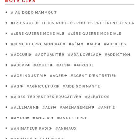
MOTS CLÉS
# AU DODO MAMMOUT
#(PUISQUE JE TE DIS QUE) LES POULES PRÉFÈRENT LES CAG
#1ERE GUERRE MONDIALE
#1ÈRE GUERRE MONDIALE
#2ÈME GUERRE MONDIALE
#6ÈME
#ABBA
#ABEILLES
#ACCUEIL
#ACTUALITÉS
#ADA LOVELACE
#ADDICTION
#ADEPPA
#ADULTE
#AESH
#AFRIQUE
#ÂGE INDUSTRIE
#AGEEM
#AGENT D'ENTRETIEN
#AGN
#AGRICULTURE
#AIDE SOIGNANTE
#AIRES TERRESTRES ÉDUCATIVES
#ALBATROS
#ALLEMAGNE
#ALSH
#AMÉNAGEMENT
#AMITIÉ
#AMOUR
#ANGLAIS
#ANGLETERRE
#ANIMATEUR RADIO
#ANIMAUX