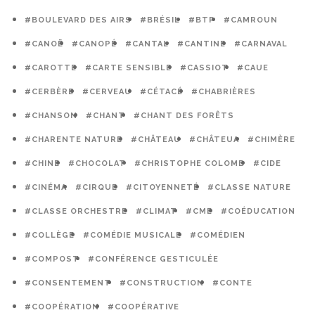
#BOULEVARD DES AIRS
#BRÉSIL
#BTP
#CAMROUN
#CANOË
#CANOPÉ
#CANTAL
#CANTINE
#CARNAVAL
#CAROTTE
#CARTE SENSIBLE
#CASSIOT
#CAUE
#CERBÈRE
#CERVEAU
#CÉTACÉ
#CHABRIÈRES
#CHANSON
#CHANT
#CHANT DES FORÊTS
#CHARENTE NATURE
#CHÂTEAU
#CHÂTEUA
#CHIMÈRE
#CHINE
#CHOCOLAT
#CHRISTOPHE COLOMB
#CIDE
#CINÉMA
#CIRQUE
#CITOYENNETÉ
#CLASSE NATURE
#CLASSE ORCHESTRE
#CLIMAT
#CME
#COÉDUCATION
#COLLÈGE
#COMÉDIE MUSICALE
#COMÉDIEN
#COMPOST
#CONFÉRENCE GESTICULÉE
#CONSENTEMENT
#CONSTRUCTION
#CONTE
#COOPÉRATION
#COOPÉRATIVE