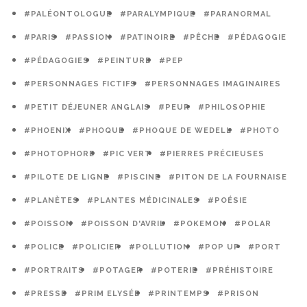
#PALÉONTOLOGUE
#PARALYMPIQUE
#PARANORMAL
#PARIS
#PASSION
#PATINOIRE
#PÊCHE
#PÉDAGOGIE
#PÉDAGOGIES
#PEINTURE
#PEP
#PERSONNAGES FICTIFS
#PERSONNAGES IMAGINAIRES
#PETIT DÉJEUNER ANGLAIS
#PEUR
#PHILOSOPHIE
#PHOENIX
#PHOQUE
#PHOQUE DE WEDELL
#PHOTO
#PHOTOPHORE
#PIC VERT
#PIERRES PRÉCIEUSES
#PILOTE DE LIGNE
#PISCINE
#PITON DE LA FOURNAISE
#PLANÈTES
#PLANTES MÉDICINALES
#POÉSIE
#POISSON
#POISSON D'AVRIL
#POKEMON
#POLAR
#POLICE
#POLICIER
#POLLUTION
#POP UP
#PORT
#PORTRAITS
#POTAGER
#POTERIE
#PRÉHISTOIRE
#PRESSE
#PRIM ELYSÉE
#PRINTEMPS
#PRISON