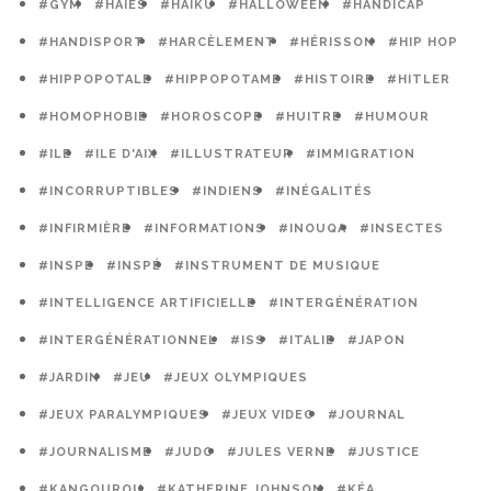
#GYM
#HAIES
#HAIKU
#HALLOWEEN
#HANDICAP
#HANDISPORT
#HARCÈLEMENT
#HÉRISSON
#HIP HOP
#HIPPOPOTALE
#HIPPOPOTAME
#HISTOIRE
#HITLER
#HOMOPHOBIE
#HOROSCOPE
#HUITRE
#HUMOUR
#ILE
#ILE D'AIX
#ILLUSTRATEUR
#IMMIGRATION
#INCORRUPTIBLES
#INDIENS
#INÉGALITÉS
#INFIRMIÈRE
#INFORMATIONS
#INOUQA
#INSECTES
#INSPE
#INSPÉ
#INSTRUMENT DE MUSIQUE
#INTELLIGENCE ARTIFICIELLE
#INTERGÉNÉRATION
#INTERGÉNÉRATIONNEL
#ISS
#ITALIE
#JAPON
#JARDIN
#JEU
#JEUX OLYMPIQUES
#JEUX PARALYMPIQUES
#JEUX VIDEO
#JOURNAL
#JOURNALISME
#JUDO
#JULES VERNE
#JUSTICE
#KANGOUROU
#KATHERINE JOHNSON
#KÉA