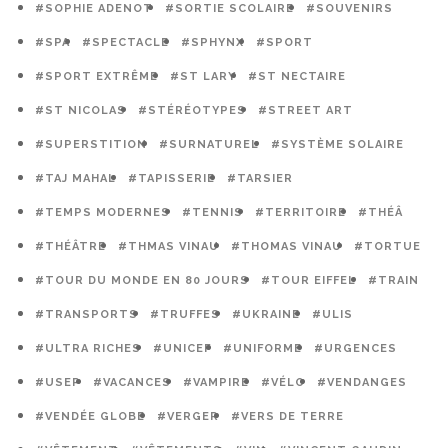
#SOPHIE ADENOT
#SORTIE SCOLAIRE
#SOUVENIRS
#SPA
#SPECTACLE
#SPHYNX
#SPORT
#SPORT EXTRÊME
#ST LARY
#ST NECTAIRE
#ST NICOLAS
#STÉRÉOTYPES
#STREET ART
#SUPERSTITION
#SURNATUREL
#SYSTÈME SOLAIRE
#TAJ MAHAL
#TAPISSERIE
#TARSIER
#TEMPS MODERNES
#TENNIS
#TERRITOIRE
#THÉÂ
#THÉÂTRE
#THMAS VINAU
#THOMAS VINAU
#TORTUE
#TOUR DU MONDE EN 80 JOURS
#TOUR EIFFEL
#TRAIN
#TRANSPORTS
#TRUFFES
#UKRAINE
#ULIS
#ULTRA RICHES
#UNICEF
#UNIFORME
#URGENCES
#USEP
#VACANCES
#VAMPIRE
#VÉLO
#VENDANGES
#VENDÉE GLOBE
#VERGER
#VERS DE TERRE