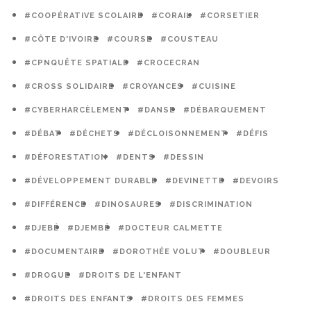
#COOPÉRATIVE SCOLAIRE
#CORAIL
#CORSETIER
#CÔTE D'IVOIRE
#COURSE
#COUSTEAU
#CPNQUÊTE SPATIALE
#CROCECRAN
#CROSS SOLIDAIRE
#CROYANCES
#CUISINE
#CYBERHARCÈLEMENT
#DANSE
#DÉBARQUEMENT
#DÉBAT
#DÉCHETS
#DÉCLOISONNEMENT
#DÉFIS
#DÉFORESTATION
#DENTS
#DESSIN
#DÉVELOPPEMENT DURABLE
#DEVINETTE
#DEVOIRS
#DIFFÉRENCE
#DINOSAURES
#DISCRIMINATION
#DJEBÉ
#DJEMBÉ
#DOCTEUR CALMETTE
#DOCUMENTAIRE
#DOROTHÉE VOLUT
#DOUBLEUR
#DROGUE
#DROITS DE L'ENFANT
#DROITS DES ENFANTS
#DROITS DES FEMMES