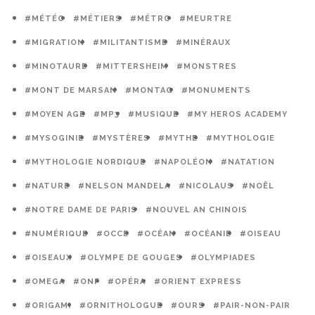
#MÉTÉO
#MÉTIERS
#MÉTRO
#MEURTRE
#MIGRATION
#MILITANTISME
#MINÉRAUX
#MINOTAURE
#MITTERSHEIM
#MONSTRES
#MONT DE MARSAN
#MONTAG
#MONUMENTS
#MOYEN AGE
#MP3
#MUSIQUE
#MY HEROS ACADEMY
#MYSOGINIE
#MYSTÈRES
#MYTHE
#MYTHOLOGIE
#MYTHOLOGIE NORDIQUE
#NAPOLÉON
#NATATION
#NATURE
#NELSON MANDELA
#NICOLAUS
#NOËL
#NOTRE DAME DE PARIS
#NOUVEL AN CHINOIS
#NUMÉRIQUE
#OCCE
#OCÉAN
#OCÉANIE
#OISEAU
#OISEAUX
#OLYMPE DE GOUGES
#OLYMPIADES
#OMEGA
#ONF
#OPÉRA
#ORIENT EXPRESS
#ORIGAMI
#ORNITHOLOGUE
#OURS
#PAIR-NON-PAIR