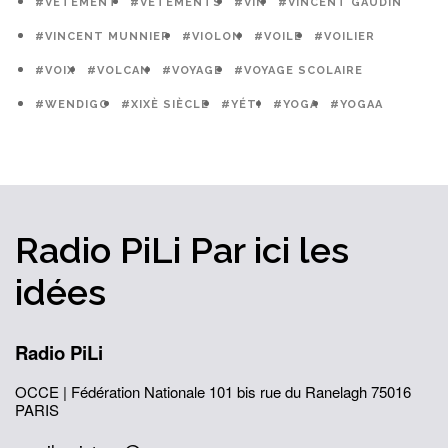
#VÊTEMENT
#VÊTEMENTS
#VIN
#VINCENT GAUDIN
#VINCENT MUNNIER
#VIOLON
#VOILE
#VOILIER
#VOIX
#VOLCAN
#VOYAGE
#VOYAGE SCOLAIRE
#WENDIGO
#XIXÈ SIÈCLE
#YÉTI
#YOGA
#YOGAA
Radio PiLi
Par ici
les
idées
Radio PiLi
OCCE | Fédération Nationale
101 bis rue du Ranelagh
75016
PARIS