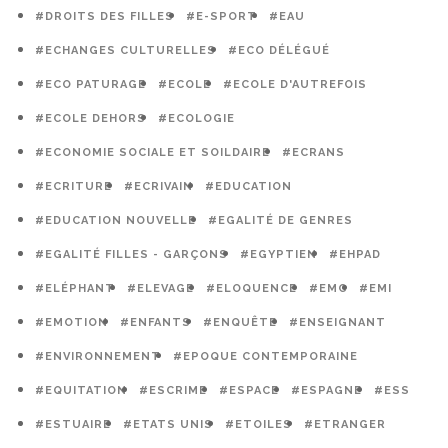
#DROITS DES FILLES
#E-SPORT
#EAU
#ECHANGES CULTURELLES
#ECO DÉLÉGUÉ
#ECO PATURAGE
#ECOLE
#ECOLE D'AUTREFOIS
#ECOLE DEHORS
#ECOLOGIE
#ECONOMIE SOCIALE ET SOILDAIRE
#ECRANS
#ECRITURE
#ECRIVAIN
#EDUCATION
#EDUCATION NOUVELLE
#EGALITÉ DE GENRES
#EGALITÉ FILLES - GARÇONS
#EGYPTIEN
#EHPAD
#ELÉPHANT
#ELEVAGE
#ELOQUENCE
#EMC
#EMI
#EMOTION
#ENFANTS
#ENQUÊTE
#ENSEIGNANT
#ENVIRONNEMENT
#EPOQUE CONTEMPORAINE
#EQUITATION
#ESCRIME
#ESPACE
#ESPAGNE
#ESS
#ESTUAIRE
#ETATS UNIS
#ETOILES
#ETRANGER