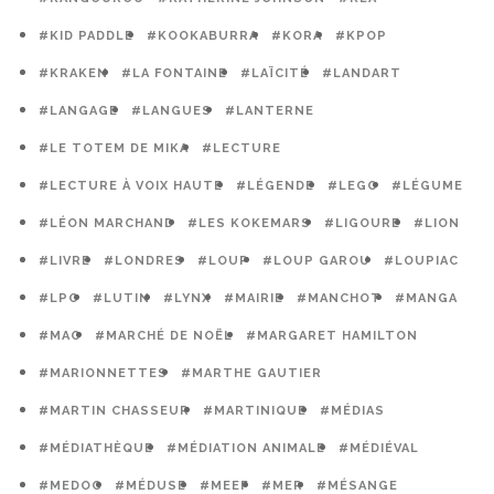
#KID PADDLE
#KOOKABURRA
#KORA
#KPOP
#KRAKEN
#LA FONTAINE
#LAÏCITÉ
#LANDART
#LANGAGE
#LANGUES
#LANTERNE
#LE TOTEM DE MIKA
#LECTURE
#LECTURE À VOIX HAUTE
#LÉGENDE
#LEGO
#LÉGUME
#LÉON MARCHAND
#LES KOKEMARS
#LIGOURE
#LION
#LIVRE
#LONDRES
#LOUP
#LOUP GAROU
#LOUPIAC
#LPO
#LUTIN
#LYNX
#MAIRIE
#MANCHOT
#MANGA
#MAO
#MARCHÉ DE NOËL
#MARGARET HAMILTON
#MARIONNETTES
#MARTHE GAUTIER
#MARTIN CHASSEUR
#MARTINIQUE
#MÉDIAS
#MÉDIATHÈQUE
#MÉDIATION ANIMALE
#MÉDIÉVAL
#MEDOC
#MÉDUSE
#MEEF
#MER
#MÉSANGE