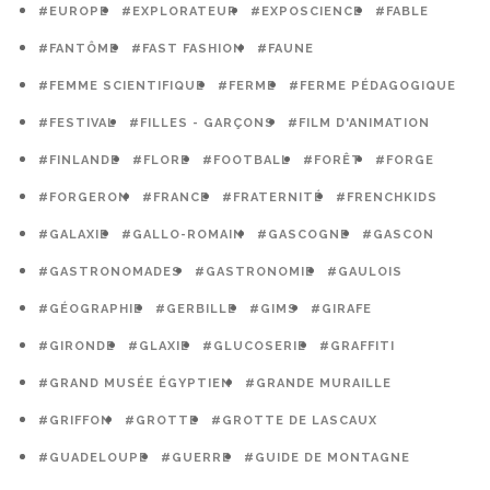
#EUROPE
#EXPLORATEUR
#EXPOSCIENCE
#FABLE
#FANTÔME
#FAST FASHION
#FAUNE
#FEMME SCIENTIFIQUE
#FERME
#FERME PÉDAGOGIQUE
#FESTIVAL
#FILLES - GARÇONS
#FILM D'ANIMATION
#FINLANDE
#FLORE
#FOOTBALL
#FORÊT
#FORGE
#FORGERON
#FRANCE
#FRATERNITÉ
#FRENCHKIDS
#GALAXIE
#GALLO-ROMAIN
#GASCOGNE
#GASCON
#GASTRONOMADES
#GASTRONOMIE
#GAULOIS
#GÉOGRAPHIE
#GERBILLE
#GIMS
#GIRAFE
#GIRONDE
#GLAXIE
#GLUCOSERIE
#GRAFFITI
#GRAND MUSÉE ÉGYPTIEN
#GRANDE MURAILLE
#GRIFFON
#GROTTE
#GROTTE DE LASCAUX
#GUADELOUPE
#GUERRE
#GUIDE DE MONTAGNE