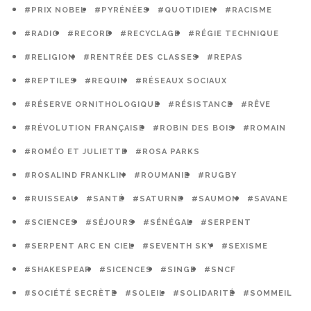
#PRIX NOBEL
#PYRÉNÉES
#QUOTIDIEN
#RACISME
#RADIO
#RECORD
#RECYCLAGE
#RÉGIE TECHNIQUE
#RELIGION
#RENTRÉE DES CLASSES
#REPAS
#REPTILES
#REQUIN
#RÉSEAUX SOCIAUX
#RÉSERVE ORNITHOLOGIQUE
#RÉSISTANCE
#RÊVE
#RÉVOLUTION FRANÇAISE
#ROBIN DES BOIS
#ROMAIN
#ROMÉO ET JULIETTE
#ROSA PARKS
#ROSALIND FRANKLIN
#ROUMANIE
#RUGBY
#RUISSEAU
#SANTÉ
#SATURNE
#SAUMON
#SAVANE
#SCIENCES
#SÉJOURS
#SÉNÉGAL
#SERPENT
#SERPENT ARC EN CIEL
#SEVENTH SKY
#SEXISME
#SHAKESPEAR
#SICENCES
#SINGE
#SNCF
#SOCIÉTÉ SECRÈTE
#SOLEIL
#SOLIDARITÉ
#SOMMEIL