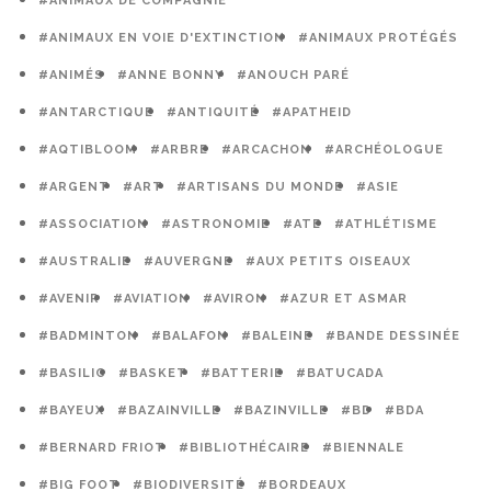
#ANIMAUX DE COMPAGNIE
#ANIMAUX EN VOIE D'EXTINCTION
#ANIMAUX PROTÉGÉS
#ANIMÉS
#ANNE BONNY
#ANOUCH PARÉ
#ANTARCTIQUE
#ANTIQUITÉ
#APATHEID
#AQTIBLOOM
#ARBRE
#ARCACHON
#ARCHÉOLOGUE
#ARGENT
#ART
#ARTISANS DU MONDE
#ASIE
#ASSOCIATION
#ASTRONOMIE
#ATE
#ATHLÉTISME
#AUSTRALIE
#AUVERGNE
#AUX PETITS OISEAUX
#AVENIR
#AVIATION
#AVIRON
#AZUR ET ASMAR
#BADMINTON
#BALAFON
#BALEINE
#BANDE DESSINÉE
#BASILIC
#BASKET
#BATTERIE
#BATUCADA
#BAYEUX
#BAZAINVILLE
#BAZINVILLE
#BD
#BDA
#BERNARD FRIOT
#BIBLIOTHÉCAIRE
#BIENNALE
#BIG FOOT
#BIODIVERSITÉ
#BORDEAUX