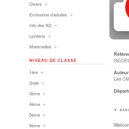
Divers
Emissions d'adultes
Info des AD
Lycéens
Maternelles
Référe
OCCE
NIVEAU DE CLASSE
1ère
Auteur 
Les CM2
2nde
Départ
3ème
4ème
#ANG
5ème
Welcom
6ème