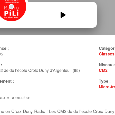
Going-to-the-middle-School.mp3
00:00
00:00
nce ;
Catégori
95
Classes
:
Niveau d
 de de l’école Croix Duny d’Argenteuil (95)
CM2
ement :
Type :
Micro-tr
LAIS
#COLLÈGE
e on Croix Duny Radio ! Les CM2 de de l’école Croix Duny d