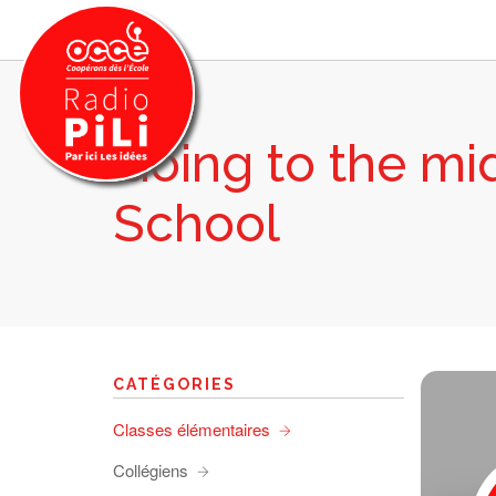
Going to the mi
PRÉSENTATION
School
GRILLE DES PROGRAMMES
EMISSIONS / PODCASTS
SUR LE TERRITOIRE
RESSOURCES
LES ACTU.
CATÉGORIES
RECHERCHER
Classes élémentaires
CONTACT
Collégiens