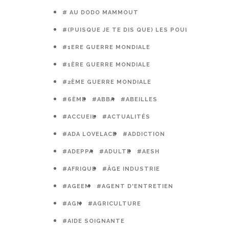
# AU DODO MAMMOUT
#(PUISQUE JE TE DIS QUE) LES POULES PRÉFÈR
#1ERE GUERRE MONDIALE
#1ÈRE GUERRE MONDIALE
#2ÈME GUERRE MONDIALE
#6ÈME
#ABBA
#ABEILLES
#ACCUEIL
#ACTUALITÉS
#ADA LOVELACE
#ADDICTION
#ADEPPA
#ADULTE
#AESH
#AFRIQUE
#ÂGE INDUSTRIE
#AGEEM
#AGENT D'ENTRETIEN
#AGN
#AGRICULTURE
#AIDE SOIGNANTE