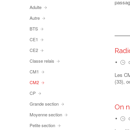
passag
Adulte
Autre
BTS
CE1
Radi
CE2
Classe relais
CM1
Les CM1
(33), o
CM2
CP
Grande section
On n
Moyenne section
Petite section