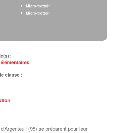
Micro-trottoir
Micro-trottoir
e(s) :
 élémentaires
e classe :
ottoir
’Argenteuil (95) se préparent pour leur