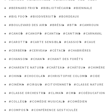
#BERNARD FRIOT
#BIBLIOTHÉCAIRE
#BIENNALE
#BIG FOOT
#BIODIVERSITÉ
#BORDEAUX
#BOULEVARD DES AIRS
#BRÉSIL
#BTP
#CAMROUN
#CANOË
#CANOPÉ
#CANTAL
#CANTINE
#CARNAVAL
#CAROTTE
#CARTE SENSIBLE
#CASSIOT
#CAUE
#CERBÈRE
#CERVEAU
#CÉTACÉ
#CHABRIÈRES
#CHANSON
#CHANT
#CHANT DES FORÊTS
#CHARENTE NATURE
#CHÂTEAU
#CHÂTEUA
#CHIMÈRE
#CHINE
#CHOCOLAT
#CHRISTOPHE COLOMB
#CIDE
#CINÉMA
#CIRQUE
#CITOYENNETÉ
#CLASSE NATURE
#CLASSE ORCHESTRE
#CLIMAT
#CME
#COÉDUCATION
#COLLÈGE
#COMÉDIE MUSICALE
#COMÉDIEN
#COMPOST
#CONFÉRENCE GESTICULÉE