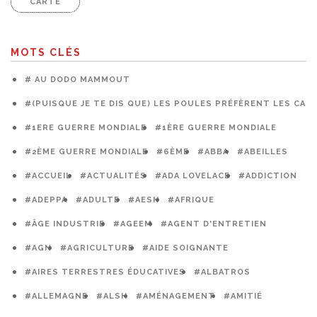
CARTE
MOTS CLÉS
# AU DODO MAMMOUT
#(PUISQUE JE TE DIS QUE) LES POULES PRÉFÈRENT LES CAG
#1ERE GUERRE MONDIALE
#1ÈRE GUERRE MONDIALE
#2ÈME GUERRE MONDIALE
#6ÈME
#ABBA
#ABEILLES
#ACCUEIL
#ACTUALITÉS
#ADA LOVELACE
#ADDICTION
#ADEPPA
#ADULTE
#AESH
#AFRIQUE
#ÂGE INDUSTRIE
#AGEEM
#AGENT D'ENTRETIEN
#AGN
#AGRICULTURE
#AIDE SOIGNANTE
#AIRES TERRESTRES ÉDUCATIVES
#ALBATROS
#ALLEMAGNE
#ALSH
#AMÉNAGEMENT
#AMITIÉ