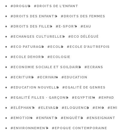
#DROGUE
#DROITS DE L'ENFANT
#DROITS DES ENFANTS
#DROITS DES FEMMES
#DROITS DES FILLES
#E-SPORT
#EAU
#ECHANGES CULTURELLES
#ECO DÉLÉGUÉ
#ECO PATURAGE
#ECOLE
#ECOLE D'AUTREFOIS
#ECOLE DEHORS
#ECOLOGIE
#ECONOMIE SOCIALE ET SOILDAIRE
#ECRANS
#ECRITURE
#ECRIVAIN
#EDUCATION
#EDUCATION NOUVELLE
#EGALITÉ DE GENRES
#EGALITÉ FILLES - GARÇONS
#EGYPTIEN
#EHPAD
#ELÉPHANT
#ELEVAGE
#ELOQUENCE
#EMC
#EMI
#EMOTION
#ENFANTS
#ENQUÊTE
#ENSEIGNANT
#ENVIRONNEMENT
#EPOQUE CONTEMPORAINE