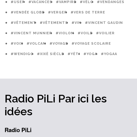
#USEP
#VACANCES
#VAMPIRE
#VÉLO
#VENDANGES
#VENDÉE GLOBE
#VERGER
#VERS DE TERRE
#VÊTEMENT
#VÊTEMENTS
#VIN
#VINCENT GAUDIN
#VINCENT MUNNIER
#VIOLON
#VOILE
#VOILIER
#VOIX
#VOLCAN
#VOYAGE
#VOYAGE SCOLAIRE
#WENDIGO
#XIXÈ SIÈCLE
#YÉTI
#YOGA
#YOGAA
Radio PiLi
Par ici
les
idées
Radio PiLi