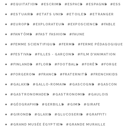
#EQUITATION
#ESCRIME
#ESPACE
#ESPAGNE
#ESS
#ESTUAIRE
#ETATS UNIS
#ETOILES
#ETRANGER
#EUROPE
#EXPLORATEUR
#EXPOSCIENCE
#FABLE
#FANTÔME
#FAST FASHION
#FAUNE
#FEMME SCIENTIFIQUE
#FERME
#FERME PÉDAGOGIQUE
#FESTIVAL
#FILLES - GARÇONS
#FILM D'ANIMATION
#FINLANDE
#FLORE
#FOOTBALL
#FORÊT
#FORGE
#FORGERON
#FRANCE
#FRATERNITÉ
#FRENCHKIDS
#GALAXIE
#GALLO-ROMAIN
#GASCOGNE
#GASCON
#GASTRONOMADES
#GASTRONOMIE
#GAULOIS
#GÉOGRAPHIE
#GERBILLE
#GIMS
#GIRAFE
#GIRONDE
#GLAXIE
#GLUCOSERIE
#GRAFFITI
#GRAND MUSÉE ÉGYPTIEN
#GRANDE MURAILLE