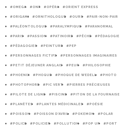
#OMEGA
#ONF
#OPÉRA
#ORIENT EXPRESS
#ORIGAMI
#ORNITHOLOGUE
#OURS
#PAIR-NON-PAIR
#PALÉONTOLOGUE
#PARALYMPIQUE
#PARANORMAL
#PARIS
#PASSION
#PATINOIRE
#PÊCHE
#PÉDAGOGIE
#PÉDAGOGIES
#PEINTURE
#PEP
#PERSONNAGES FICTIFS
#PERSONNAGES IMAGINAIRES
#PETIT DÉJEUNER ANGLAIS
#PEUR
#PHILOSOPHIE
#PHOENIX
#PHOQUE
#PHOQUE DE WEDELL
#PHOTO
#PHOTOPHORE
#PIC VERT
#PIERRES PRÉCIEUSES
#PILOTE DE LIGNE
#PISCINE
#PITON DE LA FOURNAISE
#PLANÈTES
#PLANTES MÉDICINALES
#POÉSIE
#POISSON
#POISSON D'AVRIL
#POKEMON
#POLAR
#POLICE
#POLICIER
#POLLUTION
#POP UP
#PORT