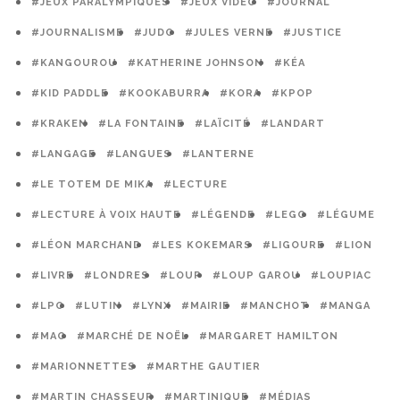
#JEUX PARALYMPIQUES
#JEUX VIDEO
#JOURNAL
#JOURNALISME
#JUDO
#JULES VERNE
#JUSTICE
#KANGOUROU
#KATHERINE JOHNSON
#KÉA
#KID PADDLE
#KOOKABURRA
#KORA
#KPOP
#KRAKEN
#LA FONTAINE
#LAÏCITÉ
#LANDART
#LANGAGE
#LANGUES
#LANTERNE
#LE TOTEM DE MIKA
#LECTURE
#LECTURE À VOIX HAUTE
#LÉGENDE
#LEGO
#LÉGUME
#LÉON MARCHAND
#LES KOKEMARS
#LIGOURE
#LION
#LIVRE
#LONDRES
#LOUP
#LOUP GAROU
#LOUPIAC
#LPO
#LUTIN
#LYNX
#MAIRIE
#MANCHOT
#MANGA
#MAO
#MARCHÉ DE NOËL
#MARGARET HAMILTON
#MARIONNETTES
#MARTHE GAUTIER
#MARTIN CHASSEUR
#MARTINIQUE
#MÉDIAS