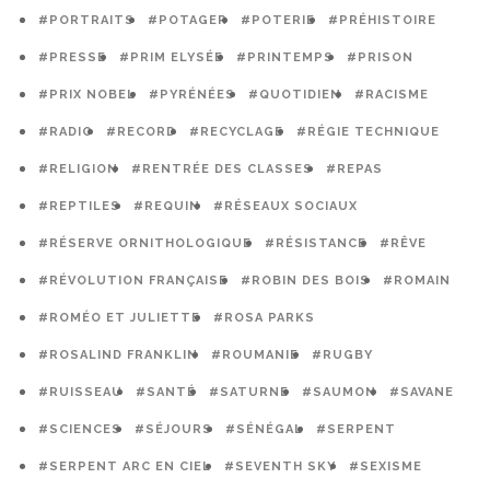
#PORTRAITS
#POTAGER
#POTERIE
#PRÉHISTOIRE
#PRESSE
#PRIM ELYSÉE
#PRINTEMPS
#PRISON
#PRIX NOBEL
#PYRÉNÉES
#QUOTIDIEN
#RACISME
#RADIO
#RECORD
#RECYCLAGE
#RÉGIE TECHNIQUE
#RELIGION
#RENTRÉE DES CLASSES
#REPAS
#REPTILES
#REQUIN
#RÉSEAUX SOCIAUX
#RÉSERVE ORNITHOLOGIQUE
#RÉSISTANCE
#RÊVE
#RÉVOLUTION FRANÇAISE
#ROBIN DES BOIS
#ROMAIN
#ROMÉO ET JULIETTE
#ROSA PARKS
#ROSALIND FRANKLIN
#ROUMANIE
#RUGBY
#RUISSEAU
#SANTÉ
#SATURNE
#SAUMON
#SAVANE
#SCIENCES
#SÉJOURS
#SÉNÉGAL
#SERPENT
#SERPENT ARC EN CIEL
#SEVENTH SKY
#SEXISME