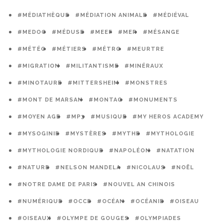
#MÉDIATHÈQUE
#MÉDIATION ANIMALE
#MÉDIÉVAL
#MEDOC
#MÉDUSE
#MEEF
#MER
#MÉSANGE
#MÉTÉO
#MÉTIERS
#MÉTRO
#MEURTRE
#MIGRATION
#MILITANTISME
#MINÉRAUX
#MINOTAURE
#MITTERSHEIM
#MONSTRES
#MONT DE MARSAN
#MONTAG
#MONUMENTS
#MOYEN AGE
#MP3
#MUSIQUE
#MY HEROS ACADEMY
#MYSOGINIE
#MYSTÈRES
#MYTHE
#MYTHOLOGIE
#MYTHOLOGIE NORDIQUE
#NAPOLÉON
#NATATION
#NATURE
#NELSON MANDELA
#NICOLAUS
#NOËL
#NOTRE DAME DE PARIS
#NOUVEL AN CHINOIS
#NUMÉRIQUE
#OCCE
#OCÉAN
#OCÉANIE
#OISEAU
#OISEAUX
#OLYMPE DE GOUGES
#OLYMPIADES