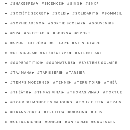
#SHAKESPEAR
#SICENCES
#SINGE
#SNCF
#SOCIÉTÉ SECRÈTE
#SOLEIL
#SOLIDARITÉ
#SOMMEIL
#SOPHIE ADENOT
#SORTIE SCOLAIRE
#SOUVENIRS
#SPA
#SPECTACLE
#SPHYNX
#SPORT
#SPORT EXTRÊME
#ST LARY
#ST NECTAIRE
#ST NICOLAS
#STÉRÉOTYPES
#STREET ART
#SUPERSTITION
#SURNATUREL
#SYSTÈME SOLAIRE
#TAJ MAHAL
#TAPISSERIE
#TARSIER
#TEMPS MODERNES
#TENNIS
#TERRITOIRE
#THÉÂ
#THÉÂTRE
#THMAS VINAU
#THOMAS VINAU
#TORTUE
#TOUR DU MONDE EN 80 JOURS
#TOUR EIFFEL
#TRAIN
#TRANSPORTS
#TRUFFES
#UKRAINE
#ULIS
#ULTRA RICHES
#UNICEF
#UNIFORME
#URGENCES