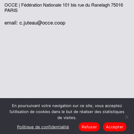
OCCE | Fédération Nationale
101 bis rue du Ranelagh
75016
PARIS
email: c.juteau@occe.coop
© 2026 Office Central de la Coopération à l'École
En poursuivant votre navigation sur ce site, vous acceptez
Mentions légales
Politique de confidentialité
l’utilisation de cookies dans le but de réaliser des statistiques
L’histoire de I’OCCE
de visites.
Politique de confidentialité
Refuser
Accepter