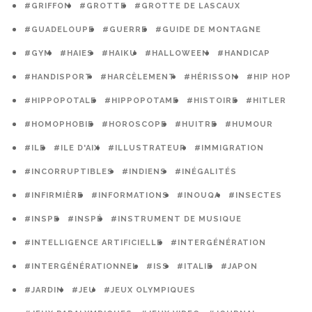
#GRIFFON
#GROTTE
#GROTTE DE LASCAUX
#GUADELOUPE
#GUERRE
#GUIDE DE MONTAGNE
#GYM
#HAIES
#HAIKU
#HALLOWEEN
#HANDICAP
#HANDISPORT
#HARCÈLEMENT
#HÉRISSON
#HIP HOP
#HIPPOPOTALE
#HIPPOPOTAME
#HISTOIRE
#HITLER
#HOMOPHOBIE
#HOROSCOPE
#HUITRE
#HUMOUR
#ILE
#ILE D'AIX
#ILLUSTRATEUR
#IMMIGRATION
#INCORRUPTIBLES
#INDIENS
#INÉGALITÉS
#INFIRMIÈRE
#INFORMATIONS
#INOUQA
#INSECTES
#INSPE
#INSPÉ
#INSTRUMENT DE MUSIQUE
#INTELLIGENCE ARTIFICIELLE
#INTERGÉNÉRATION
#INTERGÉNÉRATIONNEL
#ISS
#ITALIE
#JAPON
#JARDIN
#JEU
#JEUX OLYMPIQUES