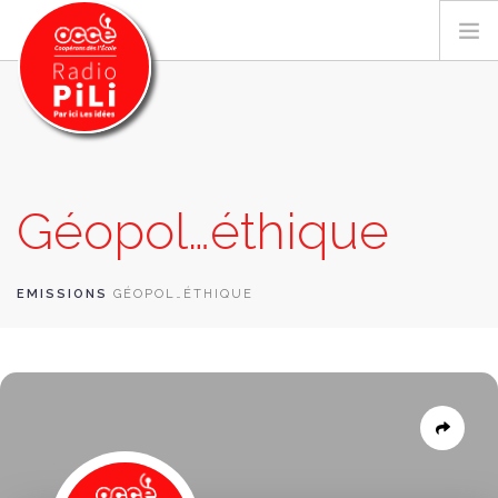
PRÉSENTATION
Géopol…éthique
GRILLE DES PROGRAMMES
EMISSIONS / PODCASTS
SUR LE TERRITOIRE
EMISSIONS
GÉOPOL…ÉTHIQUE
RESSOURCES
LES ACTU.
RECHERCHER
CONTACT