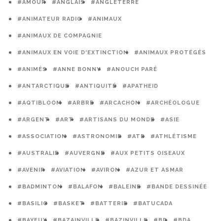
#AMOUR
#ANGLAIS
#ANGLETERRE
#ANIMATEUR RADIO
#ANIMAUX
#ANIMAUX DE COMPAGNIE
#ANIMAUX EN VOIE D'EXTINCTION
#ANIMAUX PROTÉGÉS
#ANIMÉS
#ANNE BONNY
#ANOUCH PARÉ
#ANTARCTIQUE
#ANTIQUITÉ
#APATHEID
#AQTIBLOOM
#ARBRE
#ARCACHON
#ARCHÉOLOGUE
#ARGENT
#ART
#ARTISANS DU MONDE
#ASIE
#ASSOCIATION
#ASTRONOMIE
#ATE
#ATHLÉTISME
#AUSTRALIE
#AUVERGNE
#AUX PETITS OISEAUX
#AVENIR
#AVIATION
#AVIRON
#AZUR ET ASMAR
#BADMINTON
#BALAFON
#BALEINE
#BANDE DESSINÉE
#BASILIC
#BASKET
#BATTERIE
#BATUCADA
#BAYEUX
#BAZAINVILLE
#BAZINVILLE
#BD
#BDA