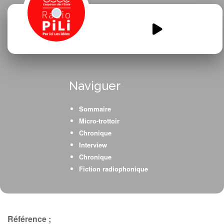
Geopol.ethique.mp3
00:00
00:00
Naviguer
Sommaire
Micro-trottoir
Chronique
Interview
Chronique
Fiction radiophonique
Référence ;