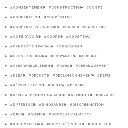
#CONSENTEMENT
#CONSTRUCTION
#CONTE
#COOPÉRATION
#COOPÉRATIVE
#COOPÉRATIVE SCOLAIRE
#CORAIL
#CORSETIER
#CÔTE D'IVOIRE
#COURSE
#COUSTEAU
#CPNQUÊTE SPATIALE
#CROCECRAN
#CROSS SOLIDAIRE
#CROYANCES
#CUISINE
#CYBERHARCÈLEMENT
#DANSE
#DÉBARQUEMENT
#DÉBAT
#DÉCHETS
#DÉCLOISONNEMENT
#DÉFIS
#DÉFORESTATION
#DENTS
#DESSIN
#DÉVELOPPEMENT DURABLE
#DEVINETTE
#DEVOIRS
#DIFFÉRENCE
#DINOSAURES
#DISCRIMINATION
#DJEBÉ
#DJEMBÉ
#DOCTEUR CALMETTE
#DOCUMENTAIRE
#DOROTHÉE VOLUT
#DOUBLEUR