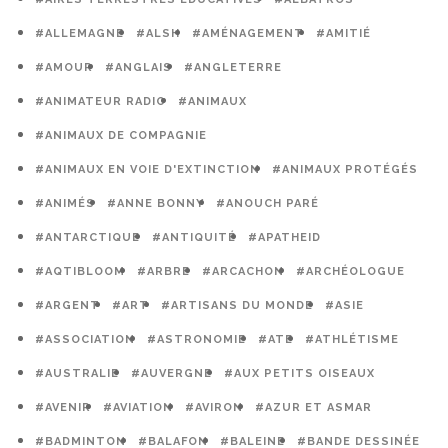
#ALLEMAGNE
#ALSH
#AMÉNAGEMENT
#AMITIÉ
#AMOUR
#ANGLAIS
#ANGLETERRE
#ANIMATEUR RADIO
#ANIMAUX
#ANIMAUX DE COMPAGNIE
#ANIMAUX EN VOIE D'EXTINCTION
#ANIMAUX PROTÉGÉS
#ANIMÉS
#ANNE BONNY
#ANOUCH PARÉ
#ANTARCTIQUE
#ANTIQUITÉ
#APATHEID
#AQTIBLOOM
#ARBRE
#ARCACHON
#ARCHÉOLOGUE
#ARGENT
#ART
#ARTISANS DU MONDE
#ASIE
#ASSOCIATION
#ASTRONOMIE
#ATE
#ATHLÉTISME
#AUSTRALIE
#AUVERGNE
#AUX PETITS OISEAUX
#AVENIR
#AVIATION
#AVIRON
#AZUR ET ASMAR
#BADMINTON
#BALAFON
#BALEINE
#BANDE DESSINÉE