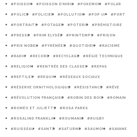
#POISSON
#POISSON D'AVRIL
#POKEMON
#POLAR
#POLICE
#POLICIER
#POLLUTION
#POP UP
#PORT
#PORTRAITS
#POTAGER
#POTERIE
#PRÉHISTOIRE
#PRESSE
#PRIM ELYSÉE
#PRINTEMPS
#PRISON
#PRIX NOBEL
#PYRÉNÉES
#QUOTIDIEN
#RACISME
#RADIO
#RECORD
#RECYCLAGE
#RÉGIE TECHNIQUE
#RELIGION
#RENTRÉE DES CLASSES
#REPAS
#REPTILES
#REQUIN
#RÉSEAUX SOCIAUX
#RÉSERVE ORNITHOLOGIQUE
#RÉSISTANCE
#RÊVE
#RÉVOLUTION FRANÇAISE
#ROBIN DES BOIS
#ROMAIN
#ROMÉO ET JULIETTE
#ROSA PARKS
#ROSALIND FRANKLIN
#ROUMANIE
#RUGBY
#RUISSEAU
#SANTÉ
#SATURNE
#SAUMON
#SAVANE