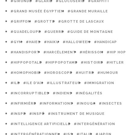
#GIRONDE
#GLAXIE
#GLUCOSERIE
#GRAFFITI
#GRAND MUSÉE ÉGYPTIEN
#GRANDE MURAILLE
#GRIFFON
#GROTTE
#GROTTE DE LASCAUX
#GUADELOUPE
#GUERRE
#GUIDE DE MONTAGNE
#GYM
#HAIES
#HAIKU
#HALLOWEEN
#HANDICAP
#HANDISPORT
#HARCÈLEMENT
#HÉRISSON
#HIP HOP
#HIPPOPOTALE
#HIPPOPOTAME
#HISTOIRE
#HITLER
#HOMOPHOBIE
#HOROSCOPE
#HUITRE
#HUMOUR
#ILE
#ILE D'AIX
#ILLUSTRATEUR
#IMMIGRATION
#INCORRUPTIBLES
#INDIENS
#INÉGALITÉS
#INFIRMIÈRE
#INFORMATIONS
#INOUQA
#INSECTES
#INSPE
#INSPÉ
#INSTRUMENT DE MUSIQUE
#INTELLIGENCE ARTIFICIELLE
#INTERGÉNÉRATION
#INTERGÉNÉRATIONNEL
#ISS
#ITALIE
#JAPON