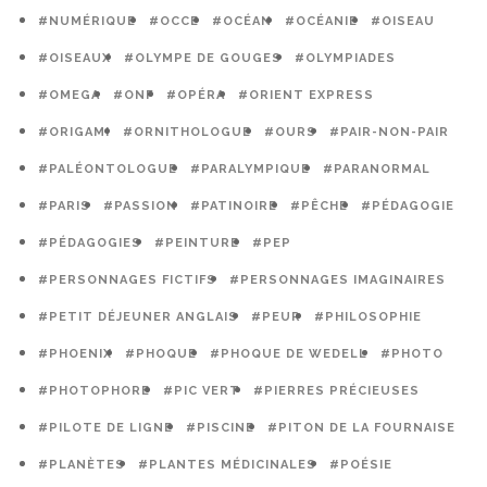
#NUMÉRIQUE
#OCCE
#OCÉAN
#OCÉANIE
#OISEAU
#OISEAUX
#OLYMPE DE GOUGES
#OLYMPIADES
#OMEGA
#ONF
#OPÉRA
#ORIENT EXPRESS
#ORIGAMI
#ORNITHOLOGUE
#OURS
#PAIR-NON-PAIR
#PALÉONTOLOGUE
#PARALYMPIQUE
#PARANORMAL
#PARIS
#PASSION
#PATINOIRE
#PÊCHE
#PÉDAGOGIE
#PÉDAGOGIES
#PEINTURE
#PEP
#PERSONNAGES FICTIFS
#PERSONNAGES IMAGINAIRES
#PETIT DÉJEUNER ANGLAIS
#PEUR
#PHILOSOPHIE
#PHOENIX
#PHOQUE
#PHOQUE DE WEDELL
#PHOTO
#PHOTOPHORE
#PIC VERT
#PIERRES PRÉCIEUSES
#PILOTE DE LIGNE
#PISCINE
#PITON DE LA FOURNAISE
#PLANÈTES
#PLANTES MÉDICINALES
#POÉSIE