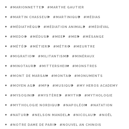
#MARIONNETTES
#MARTHE GAUTIER
#MARTIN CHASSEUR
#MARTINIQUE
#MÉDIAS
#MÉDIATHÈQUE
#MÉDIATION ANIMALE
#MÉDIÉVAL
#MEDOC
#MÉDUSE
#MEEF
#MER
#MÉSANGE
#MÉTÉO
#MÉTIERS
#MÉTRO
#MEURTRE
#MIGRATION
#MILITANTISME
#MINÉRAUX
#MINOTAURE
#MITTERSHEIM
#MONSTRES
#MONT DE MARSAN
#MONTAG
#MONUMENTS
#MOYEN AGE
#MP3
#MUSIQUE
#MY HEROS ACADEMY
#MYSOGINIE
#MYSTÈRES
#MYTHE
#MYTHOLOGIE
#MYTHOLOGIE NORDIQUE
#NAPOLÉON
#NATATION
#NATURE
#NELSON MANDELA
#NICOLAUS
#NOËL
#NOTRE DAME DE PARIS
#NOUVEL AN CHINOIS