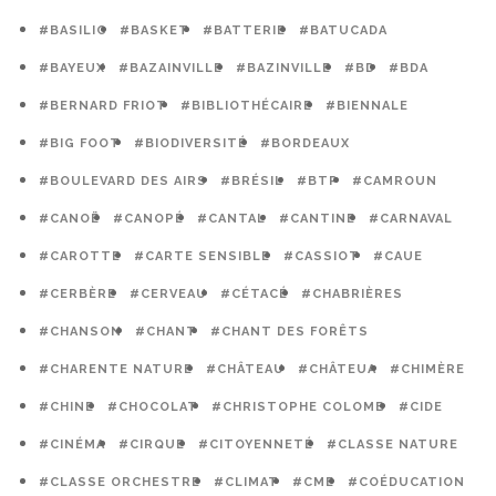
#BASILIC
#BASKET
#BATTERIE
#BATUCADA
#BAYEUX
#BAZAINVILLE
#BAZINVILLE
#BD
#BDA
#BERNARD FRIOT
#BIBLIOTHÉCAIRE
#BIENNALE
#BIG FOOT
#BIODIVERSITÉ
#BORDEAUX
#BOULEVARD DES AIRS
#BRÉSIL
#BTP
#CAMROUN
#CANOË
#CANOPÉ
#CANTAL
#CANTINE
#CARNAVAL
#CAROTTE
#CARTE SENSIBLE
#CASSIOT
#CAUE
#CERBÈRE
#CERVEAU
#CÉTACÉ
#CHABRIÈRES
#CHANSON
#CHANT
#CHANT DES FORÊTS
#CHARENTE NATURE
#CHÂTEAU
#CHÂTEUA
#CHIMÈRE
#CHINE
#CHOCOLAT
#CHRISTOPHE COLOMB
#CIDE
#CINÉMA
#CIRQUE
#CITOYENNETÉ
#CLASSE NATURE
#CLASSE ORCHESTRE
#CLIMAT
#CME
#COÉDUCATION