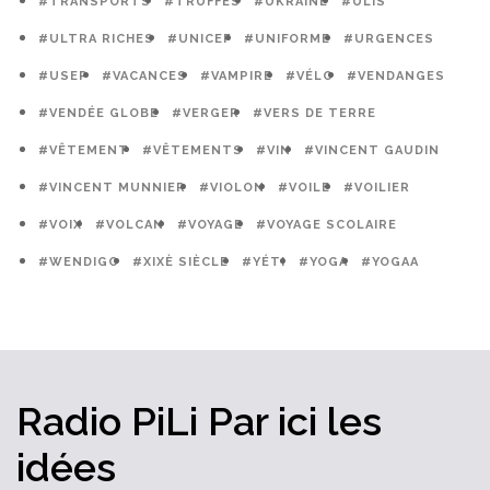
#TRANSPORTS
#TRUFFES
#UKRAINE
#ULIS
#ULTRA RICHES
#UNICEF
#UNIFORME
#URGENCES
#USEP
#VACANCES
#VAMPIRE
#VÉLO
#VENDANGES
#VENDÉE GLOBE
#VERGER
#VERS DE TERRE
#VÊTEMENT
#VÊTEMENTS
#VIN
#VINCENT GAUDIN
#VINCENT MUNNIER
#VIOLON
#VOILE
#VOILIER
#VOIX
#VOLCAN
#VOYAGE
#VOYAGE SCOLAIRE
#WENDIGO
#XIXÈ SIÈCLE
#YÉTI
#YOGA
#YOGAA
Radio PiLi
Par ici
les
idées