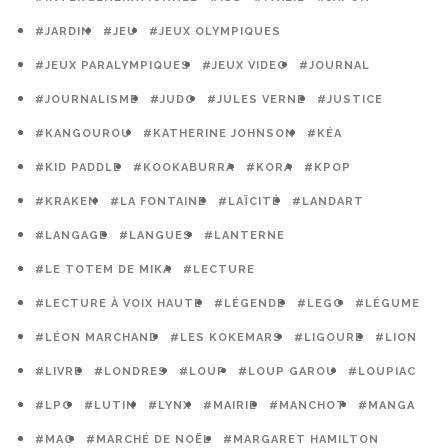
#JARDIN
#JEU
#JEUX OLYMPIQUES
#JEUX PARALYMPIQUES
#JEUX VIDEO
#JOURNAL
#JOURNALISME
#JUDO
#JULES VERNE
#JUSTICE
#KANGOUROU
#KATHERINE JOHNSON
#KÉA
#KID PADDLE
#KOOKABURRA
#KORA
#KPOP
#KRAKEN
#LA FONTAINE
#LAÏCITÉ
#LANDART
#LANGAGE
#LANGUES
#LANTERNE
#LE TOTEM DE MIKA
#LECTURE
#LECTURE À VOIX HAUTE
#LÉGENDE
#LEGO
#LÉGUME
#LÉON MARCHAND
#LES KOKEMARS
#LIGOURE
#LION
#LIVRE
#LONDRES
#LOUP
#LOUP GAROU
#LOUPIAC
#LPO
#LUTIN
#LYNX
#MAIRIE
#MANCHOT
#MANGA
#MAO
#MARCHÉ DE NOËL
#MARGARET HAMILTON