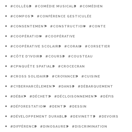
#COLLÈGE
#COMÉDIE MUSICALE
#COMÉDIEN
#COMPOST
#CONFÉRENCE GESTICULÉE
#CONSENTEMENT
#CONSTRUCTION
#CONTE
#COOPÉRATION
#COOPÉRATIVE
#COOPÉRATIVE SCOLAIRE
#CORAIL
#CORSETIER
#CÔTE D'IVOIRE
#COURSE
#COUSTEAU
#CPNQUÊTE SPATIALE
#CROCECRAN
#CROSS SOLIDAIRE
#CROYANCES
#CUISINE
#CYBERHARCÈLEMENT
#DANSE
#DÉBARQUEMENT
#DÉBAT
#DÉCHETS
#DÉCLOISONNEMENT
#DÉFIS
#DÉFORESTATION
#DENTS
#DESSIN
#DÉVELOPPEMENT DURABLE
#DEVINETTE
#DEVOIRS
#DIFFÉRENCE
#DINOSAURES
#DISCRIMINATION