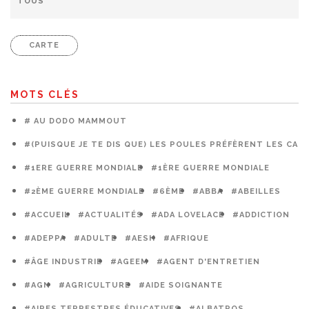
CARTE
MOTS CLÉS
# AU DODO MAMMOUT
#(PUISQUE JE TE DIS QUE) LES POULES PRÉFÈRENT LES CAG
#1ERE GUERRE MONDIALE
#1ÈRE GUERRE MONDIALE
#2ÈME GUERRE MONDIALE
#6ÈME
#ABBA
#ABEILLES
#ACCUEIL
#ACTUALITÉS
#ADA LOVELACE
#ADDICTION
#ADEPPA
#ADULTE
#AESH
#AFRIQUE
#ÂGE INDUSTRIE
#AGEEM
#AGENT D'ENTRETIEN
#AGN
#AGRICULTURE
#AIDE SOIGNANTE
#AIRES TERRESTRES ÉDUCATIVES
#ALBATROS