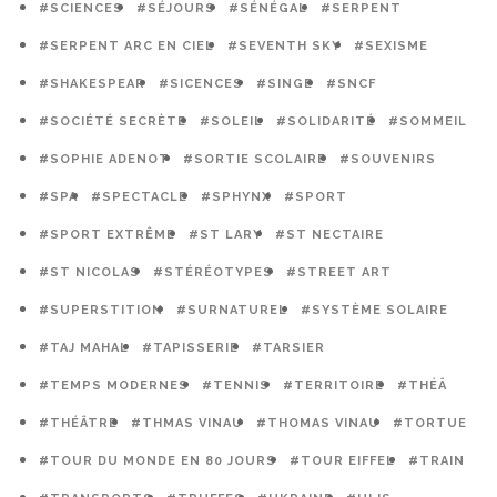
#SCIENCES
#SÉJOURS
#SÉNÉGAL
#SERPENT
#SERPENT ARC EN CIEL
#SEVENTH SKY
#SEXISME
#SHAKESPEAR
#SICENCES
#SINGE
#SNCF
#SOCIÉTÉ SECRÈTE
#SOLEIL
#SOLIDARITÉ
#SOMMEIL
#SOPHIE ADENOT
#SORTIE SCOLAIRE
#SOUVENIRS
#SPA
#SPECTACLE
#SPHYNX
#SPORT
#SPORT EXTRÊME
#ST LARY
#ST NECTAIRE
#ST NICOLAS
#STÉRÉOTYPES
#STREET ART
#SUPERSTITION
#SURNATUREL
#SYSTÈME SOLAIRE
#TAJ MAHAL
#TAPISSERIE
#TARSIER
#TEMPS MODERNES
#TENNIS
#TERRITOIRE
#THÉÂ
#THÉÂTRE
#THMAS VINAU
#THOMAS VINAU
#TORTUE
#TOUR DU MONDE EN 80 JOURS
#TOUR EIFFEL
#TRAIN