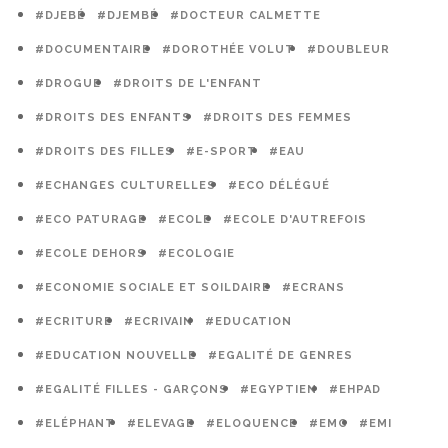
#DJEBÉ
#DJEMBÉ
#DOCTEUR CALMETTE
#DOCUMENTAIRE
#DOROTHÉE VOLUT
#DOUBLEUR
#DROGUE
#DROITS DE L'ENFANT
#DROITS DES ENFANTS
#DROITS DES FEMMES
#DROITS DES FILLES
#E-SPORT
#EAU
#ECHANGES CULTURELLES
#ECO DÉLÉGUÉ
#ECO PATURAGE
#ECOLE
#ECOLE D'AUTREFOIS
#ECOLE DEHORS
#ECOLOGIE
#ECONOMIE SOCIALE ET SOILDAIRE
#ECRANS
#ECRITURE
#ECRIVAIN
#EDUCATION
#EDUCATION NOUVELLE
#EGALITÉ DE GENRES
#EGALITÉ FILLES - GARÇONS
#EGYPTIEN
#EHPAD
#ELÉPHANT
#ELEVAGE
#ELOQUENCE
#EMC
#EMI