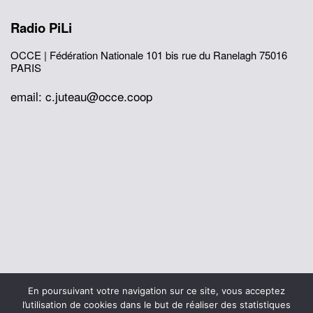
Radio PiLi
OCCE | Fédération Nationale
101 bis rue du Ranelagh
75016
PARIS
email: c.juteau@occe.coop
© 2026 Office Central de la Coopération à l'École
En poursuivant votre navigation sur ce site, vous acceptez
Mentions légales
Politique de confidentialité
l’utilisation de cookies dans le but de réaliser des statistiques