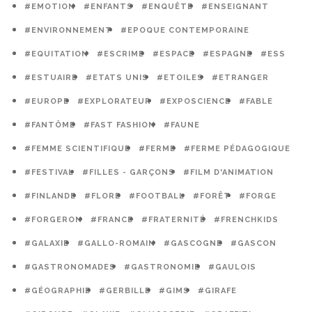
#EMOTION
#ENFANTS
#ENQUÊTE
#ENSEIGNANT
#ENVIRONNEMENT
#EPOQUE CONTEMPORAINE
#EQUITATION
#ESCRIME
#ESPACE
#ESPAGNE
#ESS
#ESTUAIRE
#ETATS UNIS
#ETOILES
#ETRANGER
#EUROPE
#EXPLORATEUR
#EXPOSCIENCE
#FABLE
#FANTÔME
#FAST FASHION
#FAUNE
#FEMME SCIENTIFIQUE
#FERME
#FERME PÉDAGOGIQUE
#FESTIVAL
#FILLES - GARÇONS
#FILM D'ANIMATION
#FINLANDE
#FLORE
#FOOTBALL
#FORÊT
#FORGE
#FORGERON
#FRANCE
#FRATERNITÉ
#FRENCHKIDS
#GALAXIE
#GALLO-ROMAIN
#GASCOGNE
#GASCON
#GASTRONOMADES
#GASTRONOMIE
#GAULOIS
#GÉOGRAPHIE
#GERBILLE
#GIMS
#GIRAFE