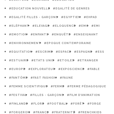
#EDUCATION NOUVELLE
#EGALITÉ DE GENRES
#EGALITÉ FILLES - GARÇONS
#EGYPTIEN
#EHPAD
#ELÉPHANT
#ELEVAGE
#ELOQUENCE
#EMC
#EMI
#EMOTION
#ENFANTS
#ENQUÊTE
#ENSEIGNANT
#ENVIRONNEMENT
#EPOQUE CONTEMPORAINE
#EQUITATION
#ESCRIME
#ESPACE
#ESPAGNE
#ESS
#ESTUAIRE
#ETATS UNIS
#ETOILES
#ETRANGER
#EUROPE
#EXPLORATEUR
#EXPOSCIENCE
#FABLE
#FANTÔME
#FAST FASHION
#FAUNE
#FEMME SCIENTIFIQUE
#FERME
#FERME PÉDAGOGIQUE
#FESTIVAL
#FILLES - GARÇONS
#FILM D'ANIMATION
#FINLANDE
#FLORE
#FOOTBALL
#FORÊT
#FORGE
#FORGERON
#FRANCE
#FRATERNITÉ
#FRENCHKIDS