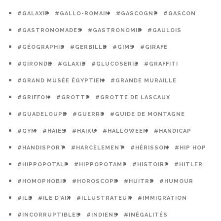
#GALAXIE
#GALLO-ROMAIN
#GASCOGNE
#GASCON
#GASTRONOMADES
#GASTRONOMIE
#GAULOIS
#GÉOGRAPHIE
#GERBILLE
#GIMS
#GIRAFE
#GIRONDE
#GLAXIE
#GLUCOSERIE
#GRAFFITI
#GRAND MUSÉE ÉGYPTIEN
#GRANDE MURAILLE
#GRIFFON
#GROTTE
#GROTTE DE LASCAUX
#GUADELOUPE
#GUERRE
#GUIDE DE MONTAGNE
#GYM
#HAIES
#HAIKU
#HALLOWEEN
#HANDICAP
#HANDISPORT
#HARCÈLEMENT
#HÉRISSON
#HIP HOP
#HIPPOPOTALE
#HIPPOPOTAME
#HISTOIRE
#HITLER
#HOMOPHOBIE
#HOROSCOPE
#HUITRE
#HUMOUR
#ILE
#ILE D'AIX
#ILLUSTRATEUR
#IMMIGRATION
#INCORRUPTIBLES
#INDIENS
#INÉGALITÉS