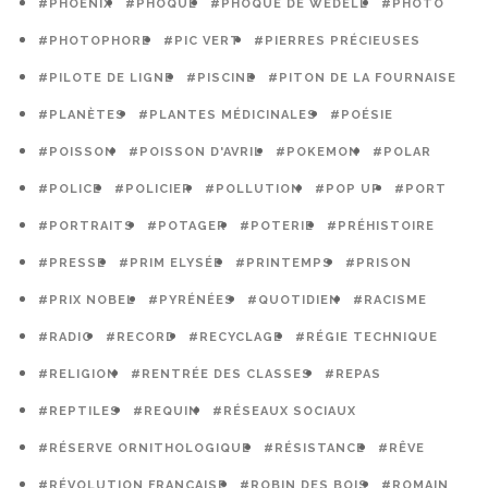
#PHOENIX
#PHOQUE
#PHOQUE DE WEDELL
#PHOTO
#PHOTOPHORE
#PIC VERT
#PIERRES PRÉCIEUSES
#PILOTE DE LIGNE
#PISCINE
#PITON DE LA FOURNAISE
#PLANÈTES
#PLANTES MÉDICINALES
#POÉSIE
#POISSON
#POISSON D'AVRIL
#POKEMON
#POLAR
#POLICE
#POLICIER
#POLLUTION
#POP UP
#PORT
#PORTRAITS
#POTAGER
#POTERIE
#PRÉHISTOIRE
#PRESSE
#PRIM ELYSÉE
#PRINTEMPS
#PRISON
#PRIX NOBEL
#PYRÉNÉES
#QUOTIDIEN
#RACISME
#RADIO
#RECORD
#RECYCLAGE
#RÉGIE TECHNIQUE
#RELIGION
#RENTRÉE DES CLASSES
#REPAS
#REPTILES
#REQUIN
#RÉSEAUX SOCIAUX
#RÉSERVE ORNITHOLOGIQUE
#RÉSISTANCE
#RÊVE
#RÉVOLUTION FRANÇAISE
#ROBIN DES BOIS
#ROMAIN