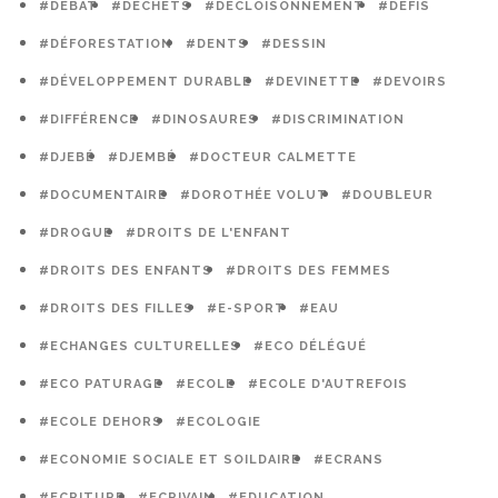
#DÉBAT
#DÉCHETS
#DÉCLOISONNEMENT
#DÉFIS
#DÉFORESTATION
#DENTS
#DESSIN
#DÉVELOPPEMENT DURABLE
#DEVINETTE
#DEVOIRS
#DIFFÉRENCE
#DINOSAURES
#DISCRIMINATION
#DJEBÉ
#DJEMBÉ
#DOCTEUR CALMETTE
#DOCUMENTAIRE
#DOROTHÉE VOLUT
#DOUBLEUR
#DROGUE
#DROITS DE L'ENFANT
#DROITS DES ENFANTS
#DROITS DES FEMMES
#DROITS DES FILLES
#E-SPORT
#EAU
#ECHANGES CULTURELLES
#ECO DÉLÉGUÉ
#ECO PATURAGE
#ECOLE
#ECOLE D'AUTREFOIS
#ECOLE DEHORS
#ECOLOGIE
#ECONOMIE SOCIALE ET SOILDAIRE
#ECRANS
#ECRITURE
#ECRIVAIN
#EDUCATION