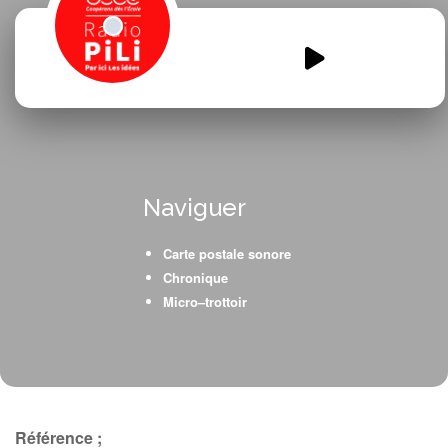
En-formation.mp3
00:00
00:00
Naviguer
Carte postale sonore
Chronique
Micro–trottoir
Référence ;