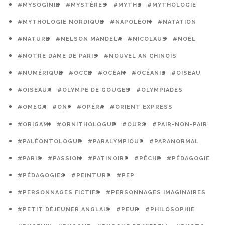
#MYSOGINIE
#MYSTÈRES
#MYTHE
#MYTHOLOGIE
#MYTHOLOGIE NORDIQUE
#NAPOLÉON
#NATATION
#NATURE
#NELSON MANDELA
#NICOLAUS
#NOËL
#NOTRE DAME DE PARIS
#NOUVEL AN CHINOIS
#NUMÉRIQUE
#OCCE
#OCÉAN
#OCÉANIE
#OISEAU
#OISEAUX
#OLYMPE DE GOUGES
#OLYMPIADES
#OMEGA
#ONF
#OPÉRA
#ORIENT EXPRESS
#ORIGAMI
#ORNITHOLOGUE
#OURS
#PAIR-NON-PAIR
#PALÉONTOLOGUE
#PARALYMPIQUE
#PARANORMAL
#PARIS
#PASSION
#PATINOIRE
#PÊCHE
#PÉDAGOGIE
#PÉDAGOGIES
#PEINTURE
#PEP
#PERSONNAGES FICTIFS
#PERSONNAGES IMAGINAIRES
#PETIT DÉJEUNER ANGLAIS
#PEUR
#PHILOSOPHIE