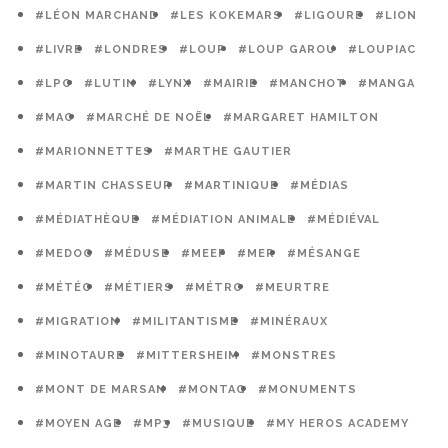
#LÉON MARCHAND
#LES KOKEMARS
#LIGOURE
#LION
#LIVRE
#LONDRES
#LOUP
#LOUP GAROU
#LOUPIAC
#LPO
#LUTIN
#LYNX
#MAIRIE
#MANCHOT
#MANGA
#MAO
#MARCHÉ DE NOËL
#MARGARET HAMILTON
#MARIONNETTES
#MARTHE GAUTIER
#MARTIN CHASSEUR
#MARTINIQUE
#MÉDIAS
#MÉDIATHÈQUE
#MÉDIATION ANIMALE
#MÉDIÉVAL
#MEDOC
#MÉDUSE
#MEEF
#MER
#MÉSANGE
#MÉTÉO
#MÉTIERS
#MÉTRO
#MEURTRE
#MIGRATION
#MILITANTISME
#MINÉRAUX
#MINOTAURE
#MITTERSHEIM
#MONSTRES
#MONT DE MARSAN
#MONTAG
#MONUMENTS
#MOYEN AGE
#MP3
#MUSIQUE
#MY HEROS ACADEMY