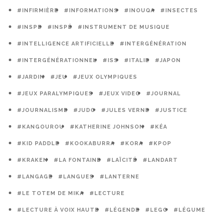
#INFIRMIÈRE
#INFORMATIONS
#INOUQA
#INSECTES
#INSPE
#INSPÉ
#INSTRUMENT DE MUSIQUE
#INTELLIGENCE ARTIFICIELLE
#INTERGÉNÉRATION
#INTERGÉNÉRATIONNEL
#ISS
#ITALIE
#JAPON
#JARDIN
#JEU
#JEUX OLYMPIQUES
#JEUX PARALYMPIQUES
#JEUX VIDEO
#JOURNAL
#JOURNALISME
#JUDO
#JULES VERNE
#JUSTICE
#KANGOUROU
#KATHERINE JOHNSON
#KÉA
#KID PADDLE
#KOOKABURRA
#KORA
#KPOP
#KRAKEN
#LA FONTAINE
#LAÏCITÉ
#LANDART
#LANGAGE
#LANGUES
#LANTERNE
#LE TOTEM DE MIKA
#LECTURE
#LECTURE À VOIX HAUTE
#LÉGENDE
#LEGO
#LÉGUME