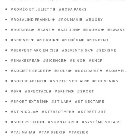
#ROMÉO ET JULIETTE
#ROSA PARKS
#ROSALIND FRANKLIN
#ROUMANIE
#RUGBY
#RUISSEAU
#SANTÉ
#SATURNE
#SAUMON
#SAVANE
#SCIENCES
#SÉJOURS
#SÉNÉGAL
#SERPENT
#SERPENT ARC EN CIEL
#SEVENTH SKY
#SEXISME
#SHAKESPEAR
#SICENCES
#SINGE
#SNCF
#SOCIÉTÉ SECRÈTE
#SOLEIL
#SOLIDARITÉ
#SOMMEIL
#SOPHIE ADENOT
#SORTIE SCOLAIRE
#SOUVENIRS
#SPA
#SPECTACLE
#SPHYNX
#SPORT
#SPORT EXTRÊME
#ST LARY
#ST NECTAIRE
#ST NICOLAS
#STÉRÉOTYPES
#STREET ART
#SUPERSTITION
#SURNATUREL
#SYSTÈME SOLAIRE
#TAJ MAHAL
#TAPISSERIE
#TARSIER