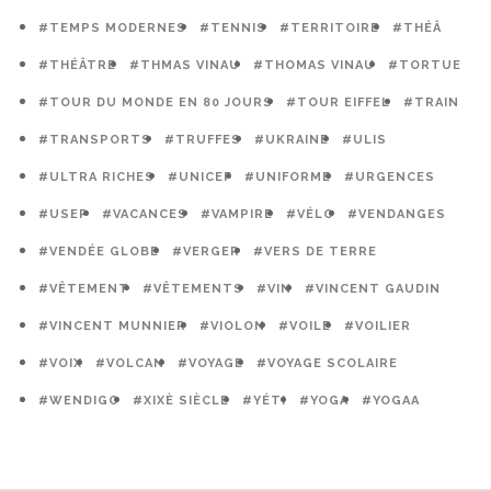
#TEMPS MODERNES
#TENNIS
#TERRITOIRE
#THÉÂ
#THÉÂTRE
#THMAS VINAU
#THOMAS VINAU
#TORTUE
#TOUR DU MONDE EN 80 JOURS
#TOUR EIFFEL
#TRAIN
#TRANSPORTS
#TRUFFES
#UKRAINE
#ULIS
#ULTRA RICHES
#UNICEF
#UNIFORME
#URGENCES
#USEP
#VACANCES
#VAMPIRE
#VÉLO
#VENDANGES
#VENDÉE GLOBE
#VERGER
#VERS DE TERRE
#VÊTEMENT
#VÊTEMENTS
#VIN
#VINCENT GAUDIN
#VINCENT MUNNIER
#VIOLON
#VOILE
#VOILIER
#VOIX
#VOLCAN
#VOYAGE
#VOYAGE SCOLAIRE
#WENDIGO
#XIXÈ SIÈCLE
#YÉTI
#YOGA
#YOGAA