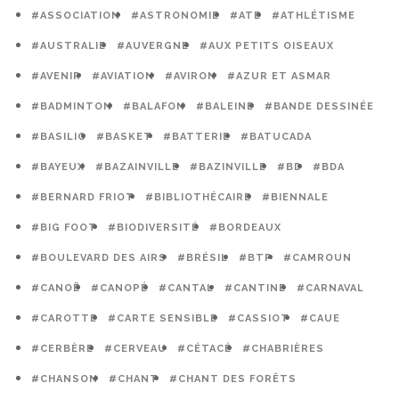
#ASSOCIATION
#ASTRONOMIE
#ATE
#ATHLÉTISME
#AUSTRALIE
#AUVERGNE
#AUX PETITS OISEAUX
#AVENIR
#AVIATION
#AVIRON
#AZUR ET ASMAR
#BADMINTON
#BALAFON
#BALEINE
#BANDE DESSINÉE
#BASILIC
#BASKET
#BATTERIE
#BATUCADA
#BAYEUX
#BAZAINVILLE
#BAZINVILLE
#BD
#BDA
#BERNARD FRIOT
#BIBLIOTHÉCAIRE
#BIENNALE
#BIG FOOT
#BIODIVERSITÉ
#BORDEAUX
#BOULEVARD DES AIRS
#BRÉSIL
#BTP
#CAMROUN
#CANOË
#CANOPÉ
#CANTAL
#CANTINE
#CARNAVAL
#CAROTTE
#CARTE SENSIBLE
#CASSIOT
#CAUE
#CERBÈRE
#CERVEAU
#CÉTACÉ
#CHABRIÈRES
#CHANSON
#CHANT
#CHANT DES FORÊTS