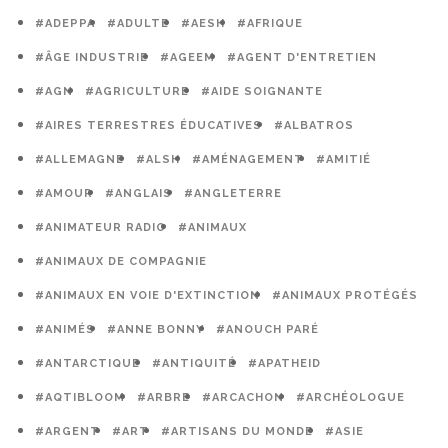
#ADEPPA
#ADULTE
#AESH
#AFRIQUE
#ÂGE INDUSTRIE
#AGEEM
#AGENT D'ENTRETIEN
#AGN
#AGRICULTURE
#AIDE SOIGNANTE
#AIRES TERRESTRES ÉDUCATIVES
#ALBATROS
#ALLEMAGNE
#ALSH
#AMÉNAGEMENT
#AMITIÉ
#AMOUR
#ANGLAIS
#ANGLETERRE
#ANIMATEUR RADIO
#ANIMAUX
#ANIMAUX DE COMPAGNIE
#ANIMAUX EN VOIE D'EXTINCTION
#ANIMAUX PROTÉGÉS
#ANIMÉS
#ANNE BONNY
#ANOUCH PARÉ
#ANTARCTIQUE
#ANTIQUITÉ
#APATHEID
#AQTIBLOOM
#ARBRE
#ARCACHON
#ARCHÉOLOGUE
#ARGENT
#ART
#ARTISANS DU MONDE
#ASIE