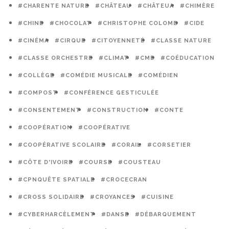
#CHARENTE NATURE
#CHÂTEAU
#CHÂTEUA
#CHIMÈRE
#CHINE
#CHOCOLAT
#CHRISTOPHE COLOMB
#CIDE
#CINÉMA
#CIRQUE
#CITOYENNETÉ
#CLASSE NATURE
#CLASSE ORCHESTRE
#CLIMAT
#CME
#COÉDUCATION
#COLLÈGE
#COMÉDIE MUSICALE
#COMÉDIEN
#COMPOST
#CONFÉRENCE GESTICULÉE
#CONSENTEMENT
#CONSTRUCTION
#CONTE
#COOPÉRATION
#COOPÉRATIVE
#COOPÉRATIVE SCOLAIRE
#CORAIL
#CORSETIER
#CÔTE D'IVOIRE
#COURSE
#COUSTEAU
#CPNQUÊTE SPATIALE
#CROCECRAN
#CROSS SOLIDAIRE
#CROYANCES
#CUISINE
#CYBERHARCÈLEMENT
#DANSE
#DÉBARQUEMENT