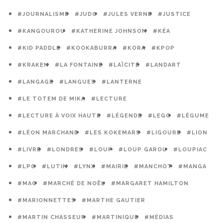
#JOURNALISME
#JUDO
#JULES VERNE
#JUSTICE
#KANGOUROU
#KATHERINE JOHNSON
#KÉA
#KID PADDLE
#KOOKABURRA
#KORA
#KPOP
#KRAKEN
#LA FONTAINE
#LAÏCITÉ
#LANDART
#LANGAGE
#LANGUES
#LANTERNE
#LE TOTEM DE MIKA
#LECTURE
#LECTURE À VOIX HAUTE
#LÉGENDE
#LEGO
#LÉGUME
#LÉON MARCHAND
#LES KOKEMARS
#LIGOURE
#LION
#LIVRE
#LONDRES
#LOUP
#LOUP GAROU
#LOUPIAC
#LPO
#LUTIN
#LYNX
#MAIRIE
#MANCHOT
#MANGA
#MAO
#MARCHÉ DE NOËL
#MARGARET HAMILTON
#MARIONNETTES
#MARTHE GAUTIER
#MARTIN CHASSEUR
#MARTINIQUE
#MÉDIAS