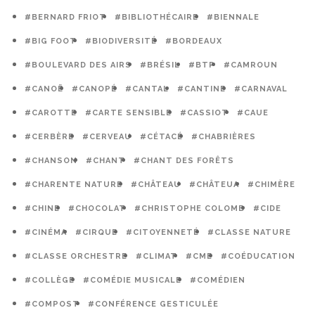
#BERNARD FRIOT
#BIBLIOTHÉCAIRE
#BIENNALE
#BIG FOOT
#BIODIVERSITÉ
#BORDEAUX
#BOULEVARD DES AIRS
#BRÉSIL
#BTP
#CAMROUN
#CANOË
#CANOPÉ
#CANTAL
#CANTINE
#CARNAVAL
#CAROTTE
#CARTE SENSIBLE
#CASSIOT
#CAUE
#CERBÈRE
#CERVEAU
#CÉTACÉ
#CHABRIÈRES
#CHANSON
#CHANT
#CHANT DES FORÊTS
#CHARENTE NATURE
#CHÂTEAU
#CHÂTEUA
#CHIMÈRE
#CHINE
#CHOCOLAT
#CHRISTOPHE COLOMB
#CIDE
#CINÉMA
#CIRQUE
#CITOYENNETÉ
#CLASSE NATURE
#CLASSE ORCHESTRE
#CLIMAT
#CME
#COÉDUCATION
#COLLÈGE
#COMÉDIE MUSICALE
#COMÉDIEN
#COMPOST
#CONFÉRENCE GESTICULÉE