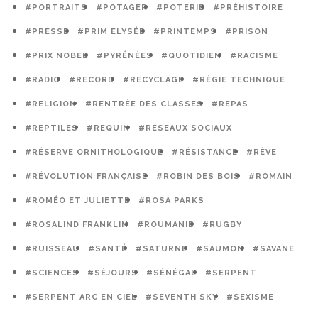
#PORTRAITS
#POTAGER
#POTERIE
#PRÉHISTOIRE
#PRESSE
#PRIM ELYSÉE
#PRINTEMPS
#PRISON
#PRIX NOBEL
#PYRÉNÉES
#QUOTIDIEN
#RACISME
#RADIO
#RECORD
#RECYCLAGE
#RÉGIE TECHNIQUE
#RELIGION
#RENTRÉE DES CLASSES
#REPAS
#REPTILES
#REQUIN
#RÉSEAUX SOCIAUX
#RÉSERVE ORNITHOLOGIQUE
#RÉSISTANCE
#RÊVE
#RÉVOLUTION FRANÇAISE
#ROBIN DES BOIS
#ROMAIN
#ROMÉO ET JULIETTE
#ROSA PARKS
#ROSALIND FRANKLIN
#ROUMANIE
#RUGBY
#RUISSEAU
#SANTÉ
#SATURNE
#SAUMON
#SAVANE
#SCIENCES
#SÉJOURS
#SÉNÉGAL
#SERPENT
#SERPENT ARC EN CIEL
#SEVENTH SKY
#SEXISME