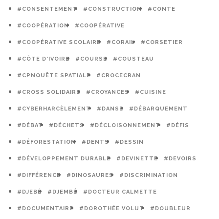
#CONSENTEMENT
#CONSTRUCTION
#CONTE
#COOPÉRATION
#COOPÉRATIVE
#COOPÉRATIVE SCOLAIRE
#CORAIL
#CORSETIER
#CÔTE D'IVOIRE
#COURSE
#COUSTEAU
#CPNQUÊTE SPATIALE
#CROCECRAN
#CROSS SOLIDAIRE
#CROYANCES
#CUISINE
#CYBERHARCÈLEMENT
#DANSE
#DÉBARQUEMENT
#DÉBAT
#DÉCHETS
#DÉCLOISONNEMENT
#DÉFIS
#DÉFORESTATION
#DENTS
#DESSIN
#DÉVELOPPEMENT DURABLE
#DEVINETTE
#DEVOIRS
#DIFFÉRENCE
#DINOSAURES
#DISCRIMINATION
#DJEBÉ
#DJEMBÉ
#DOCTEUR CALMETTE
#DOCUMENTAIRE
#DOROTHÉE VOLUT
#DOUBLEUR