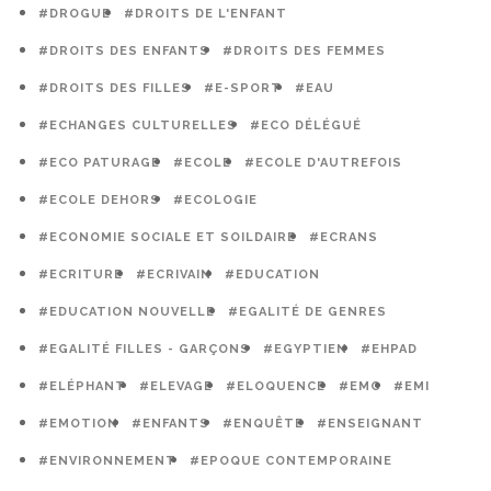
#DROGUE
#DROITS DE L'ENFANT
#DROITS DES ENFANTS
#DROITS DES FEMMES
#DROITS DES FILLES
#E-SPORT
#EAU
#ECHANGES CULTURELLES
#ECO DÉLÉGUÉ
#ECO PATURAGE
#ECOLE
#ECOLE D'AUTREFOIS
#ECOLE DEHORS
#ECOLOGIE
#ECONOMIE SOCIALE ET SOILDAIRE
#ECRANS
#ECRITURE
#ECRIVAIN
#EDUCATION
#EDUCATION NOUVELLE
#EGALITÉ DE GENRES
#EGALITÉ FILLES - GARÇONS
#EGYPTIEN
#EHPAD
#ELÉPHANT
#ELEVAGE
#ELOQUENCE
#EMC
#EMI
#EMOTION
#ENFANTS
#ENQUÊTE
#ENSEIGNANT
#ENVIRONNEMENT
#EPOQUE CONTEMPORAINE