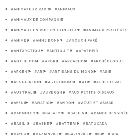
#ANIMATEUR RADIO
#ANIMAUX
#ANIMAUX DE COMPAGNIE
#ANIMAUX EN VOIE D'EXTINCTION
#ANIMAUX PROTÉGÉS
#ANIMÉS
#ANNE BONNY
#ANOUCH PARÉ
#ANTARCTIQUE
#ANTIQUITÉ
#APATHEID
#AQTIBLOOM
#ARBRE
#ARCACHON
#ARCHÉOLOGUE
#ARGENT
#ART
#ARTISANS DU MONDE
#ASIE
#ASSOCIATION
#ASTRONOMIE
#ATE
#ATHLÉTISME
#AUSTRALIE
#AUVERGNE
#AUX PETITS OISEAUX
#AVENIR
#AVIATION
#AVIRON
#AZUR ET ASMAR
#BADMINTON
#BALAFON
#BALEINE
#BANDE DESSINÉE
#BASILIC
#BASKET
#BATTERIE
#BATUCADA
#BAYEUX
#BAZAINVILLE
#BAZINVILLE
#BD
#BDA