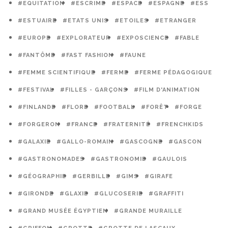
#EQUITATION
#ESCRIME
#ESPACE
#ESPAGNE
#ESS
#ESTUAIRE
#ETATS UNIS
#ETOILES
#ETRANGER
#EUROPE
#EXPLORATEUR
#EXPOSCIENCE
#FABLE
#FANTÔME
#FAST FASHION
#FAUNE
#FEMME SCIENTIFIQUE
#FERME
#FERME PÉDAGOGIQUE
#FESTIVAL
#FILLES - GARÇONS
#FILM D'ANIMATION
#FINLANDE
#FLORE
#FOOTBALL
#FORÊT
#FORGE
#FORGERON
#FRANCE
#FRATERNITÉ
#FRENCHKIDS
#GALAXIE
#GALLO-ROMAIN
#GASCOGNE
#GASCON
#GASTRONOMADES
#GASTRONOMIE
#GAULOIS
#GÉOGRAPHIE
#GERBILLE
#GIMS
#GIRAFE
#GIRONDE
#GLAXIE
#GLUCOSERIE
#GRAFFITI
#GRAND MUSÉE ÉGYPTIEN
#GRANDE MURAILLE