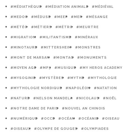
#MÉDIATHÈQUE
#MÉDIATION ANIMALE
#MÉDIÉVAL
#MEDOC
#MÉDUSE
#MEEF
#MER
#MÉSANGE
#MÉTÉO
#MÉTIERS
#MÉTRO
#MEURTRE
#MIGRATION
#MILITANTISME
#MINÉRAUX
#MINOTAURE
#MITTERSHEIM
#MONSTRES
#MONT DE MARSAN
#MONTAG
#MONUMENTS
#MOYEN AGE
#MP3
#MUSIQUE
#MY HEROS ACADEMY
#MYSOGINIE
#MYSTÈRES
#MYTHE
#MYTHOLOGIE
#MYTHOLOGIE NORDIQUE
#NAPOLÉON
#NATATION
#NATURE
#NELSON MANDELA
#NICOLAUS
#NOËL
#NOTRE DAME DE PARIS
#NOUVEL AN CHINOIS
#NUMÉRIQUE
#OCCE
#OCÉAN
#OCÉANIE
#OISEAU
#OISEAUX
#OLYMPE DE GOUGES
#OLYMPIADES