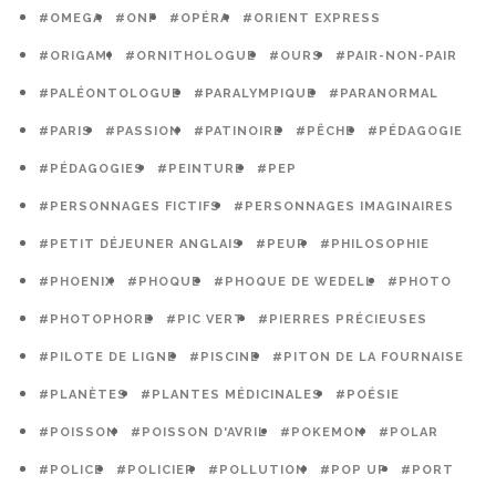
#OMEGA
#ONF
#OPÉRA
#ORIENT EXPRESS
#ORIGAMI
#ORNITHOLOGUE
#OURS
#PAIR-NON-PAIR
#PALÉONTOLOGUE
#PARALYMPIQUE
#PARANORMAL
#PARIS
#PASSION
#PATINOIRE
#PÊCHE
#PÉDAGOGIE
#PÉDAGOGIES
#PEINTURE
#PEP
#PERSONNAGES FICTIFS
#PERSONNAGES IMAGINAIRES
#PETIT DÉJEUNER ANGLAIS
#PEUR
#PHILOSOPHIE
#PHOENIX
#PHOQUE
#PHOQUE DE WEDELL
#PHOTO
#PHOTOPHORE
#PIC VERT
#PIERRES PRÉCIEUSES
#PILOTE DE LIGNE
#PISCINE
#PITON DE LA FOURNAISE
#PLANÈTES
#PLANTES MÉDICINALES
#POÉSIE
#POISSON
#POISSON D'AVRIL
#POKEMON
#POLAR
#POLICE
#POLICIER
#POLLUTION
#POP UP
#PORT