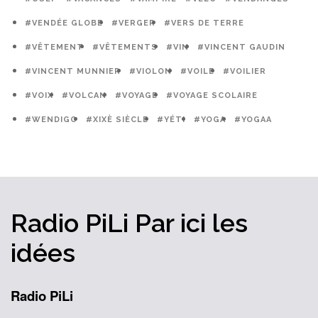
#VENDÉE GLOBE
#VERGER
#VERS DE TERRE
#VÊTEMENT
#VÊTEMENTS
#VIN
#VINCENT GAUDIN
#VINCENT MUNNIER
#VIOLON
#VOILE
#VOILIER
#VOIX
#VOLCAN
#VOYAGE
#VOYAGE SCOLAIRE
#WENDIGO
#XIXÈ SIÈCLE
#YÉTI
#YOGA
#YOGAA
Radio PiLi
Par ici
les
idées
Radio PiLi