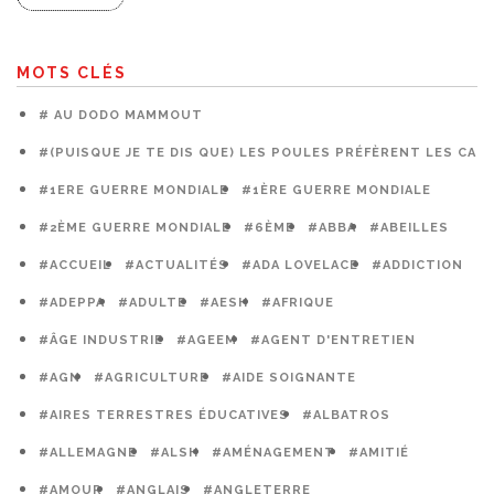
MOTS CLÉS
# AU DODO MAMMOUT
#(PUISQUE JE TE DIS QUE) LES POULES PRÉFÈRENT LES CAG
#1ERE GUERRE MONDIALE
#1ÈRE GUERRE MONDIALE
#2ÈME GUERRE MONDIALE
#6ÈME
#ABBA
#ABEILLES
#ACCUEIL
#ACTUALITÉS
#ADA LOVELACE
#ADDICTION
#ADEPPA
#ADULTE
#AESH
#AFRIQUE
#ÂGE INDUSTRIE
#AGEEM
#AGENT D'ENTRETIEN
#AGN
#AGRICULTURE
#AIDE SOIGNANTE
#AIRES TERRESTRES ÉDUCATIVES
#ALBATROS
#ALLEMAGNE
#ALSH
#AMÉNAGEMENT
#AMITIÉ
#AMOUR
#ANGLAIS
#ANGLETERRE