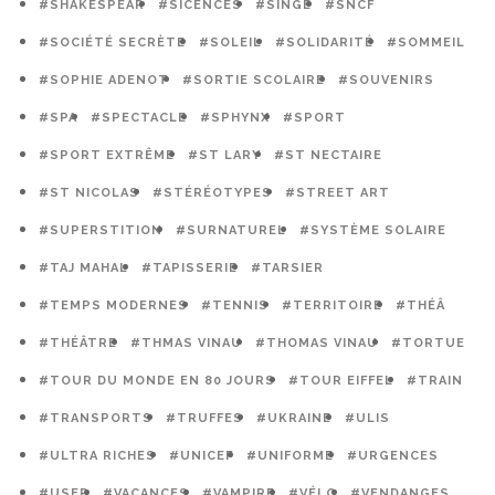
#SHAKESPEAR
#SICENCES
#SINGE
#SNCF
#SOCIÉTÉ SECRÈTE
#SOLEIL
#SOLIDARITÉ
#SOMMEIL
#SOPHIE ADENOT
#SORTIE SCOLAIRE
#SOUVENIRS
#SPA
#SPECTACLE
#SPHYNX
#SPORT
#SPORT EXTRÊME
#ST LARY
#ST NECTAIRE
#ST NICOLAS
#STÉRÉOTYPES
#STREET ART
#SUPERSTITION
#SURNATUREL
#SYSTÈME SOLAIRE
#TAJ MAHAL
#TAPISSERIE
#TARSIER
#TEMPS MODERNES
#TENNIS
#TERRITOIRE
#THÉÂ
#THÉÂTRE
#THMAS VINAU
#THOMAS VINAU
#TORTUE
#TOUR DU MONDE EN 80 JOURS
#TOUR EIFFEL
#TRAIN
#TRANSPORTS
#TRUFFES
#UKRAINE
#ULIS
#ULTRA RICHES
#UNICEF
#UNIFORME
#URGENCES
#USEP
#VACANCES
#VAMPIRE
#VÉLO
#VENDANGES