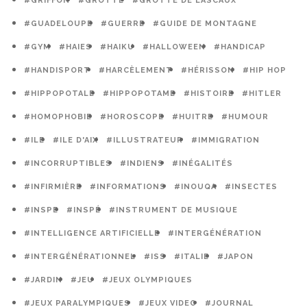
#GRIFFON
#GROTTE
#GROTTE DE LASCAUX
#GUADELOUPE
#GUERRE
#GUIDE DE MONTAGNE
#GYM
#HAIES
#HAIKU
#HALLOWEEN
#HANDICAP
#HANDISPORT
#HARCÈLEMENT
#HÉRISSON
#HIP HOP
#HIPPOPOTALE
#HIPPOPOTAME
#HISTOIRE
#HITLER
#HOMOPHOBIE
#HOROSCOPE
#HUITRE
#HUMOUR
#ILE
#ILE D'AIX
#ILLUSTRATEUR
#IMMIGRATION
#INCORRUPTIBLES
#INDIENS
#INÉGALITÉS
#INFIRMIÈRE
#INFORMATIONS
#INOUQA
#INSECTES
#INSPE
#INSPÉ
#INSTRUMENT DE MUSIQUE
#INTELLIGENCE ARTIFICIELLE
#INTERGÉNÉRATION
#INTERGÉNÉRATIONNEL
#ISS
#ITALIE
#JAPON
#JARDIN
#JEU
#JEUX OLYMPIQUES
#JEUX PARALYMPIQUES
#JEUX VIDEO
#JOURNAL