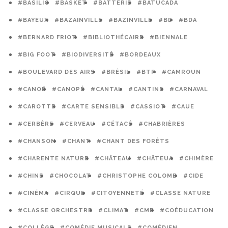
#BASILIC
#BASKET
#BATTERIE
#BATUCADA
#BAYEUX
#BAZAINVILLE
#BAZINVILLE
#BD
#BDA
#BERNARD FRIOT
#BIBLIOTHÉCAIRE
#BIENNALE
#BIG FOOT
#BIODIVERSITÉ
#BORDEAUX
#BOULEVARD DES AIRS
#BRÉSIL
#BTP
#CAMROUN
#CANOË
#CANOPÉ
#CANTAL
#CANTINE
#CARNAVAL
#CAROTTE
#CARTE SENSIBLE
#CASSIOT
#CAUE
#CERBÈRE
#CERVEAU
#CÉTACÉ
#CHABRIÈRES
#CHANSON
#CHANT
#CHANT DES FORÊTS
#CHARENTE NATURE
#CHÂTEAU
#CHÂTEUA
#CHIMÈRE
#CHINE
#CHOCOLAT
#CHRISTOPHE COLOMB
#CIDE
#CINÉMA
#CIRQUE
#CITOYENNETÉ
#CLASSE NATURE
#CLASSE ORCHESTRE
#CLIMAT
#CME
#COÉDUCATION
#COLLÈGE
#COMÉDIE MUSICALE
#COMÉDIEN