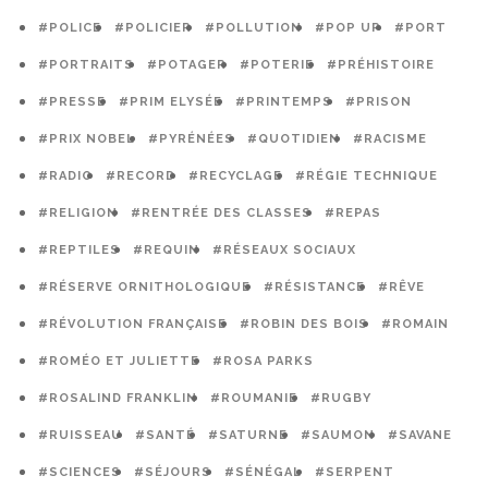
#POLICE
#POLICIER
#POLLUTION
#POP UP
#PORT
#PORTRAITS
#POTAGER
#POTERIE
#PRÉHISTOIRE
#PRESSE
#PRIM ELYSÉE
#PRINTEMPS
#PRISON
#PRIX NOBEL
#PYRÉNÉES
#QUOTIDIEN
#RACISME
#RADIO
#RECORD
#RECYCLAGE
#RÉGIE TECHNIQUE
#RELIGION
#RENTRÉE DES CLASSES
#REPAS
#REPTILES
#REQUIN
#RÉSEAUX SOCIAUX
#RÉSERVE ORNITHOLOGIQUE
#RÉSISTANCE
#RÊVE
#RÉVOLUTION FRANÇAISE
#ROBIN DES BOIS
#ROMAIN
#ROMÉO ET JULIETTE
#ROSA PARKS
#ROSALIND FRANKLIN
#ROUMANIE
#RUGBY
#RUISSEAU
#SANTÉ
#SATURNE
#SAUMON
#SAVANE
#SCIENCES
#SÉJOURS
#SÉNÉGAL
#SERPENT