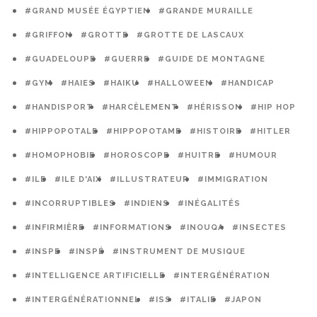
#GRAND MUSÉE ÉGYPTIEN
#GRANDE MURAILLE
#GRIFFON
#GROTTE
#GROTTE DE LASCAUX
#GUADELOUPE
#GUERRE
#GUIDE DE MONTAGNE
#GYM
#HAIES
#HAIKU
#HALLOWEEN
#HANDICAP
#HANDISPORT
#HARCÈLEMENT
#HÉRISSON
#HIP HOP
#HIPPOPOTALE
#HIPPOPOTAME
#HISTOIRE
#HITLER
#HOMOPHOBIE
#HOROSCOPE
#HUITRE
#HUMOUR
#ILE
#ILE D'AIX
#ILLUSTRATEUR
#IMMIGRATION
#INCORRUPTIBLES
#INDIENS
#INÉGALITÉS
#INFIRMIÈRE
#INFORMATIONS
#INOUQA
#INSECTES
#INSPE
#INSPÉ
#INSTRUMENT DE MUSIQUE
#INTELLIGENCE ARTIFICIELLE
#INTERGÉNÉRATION
#INTERGÉNÉRATIONNEL
#ISS
#ITALIE
#JAPON