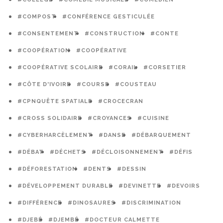
#COMPOST
#CONFÉRENCE GESTICULÉE
#CONSENTEMENT
#CONSTRUCTION
#CONTE
#COOPÉRATION
#COOPÉRATIVE
#COOPÉRATIVE SCOLAIRE
#CORAIL
#CORSETIER
#CÔTE D'IVOIRE
#COURSE
#COUSTEAU
#CPNQUÊTE SPATIALE
#CROCECRAN
#CROSS SOLIDAIRE
#CROYANCES
#CUISINE
#CYBERHARCÈLEMENT
#DANSE
#DÉBARQUEMENT
#DÉBAT
#DÉCHETS
#DÉCLOISONNEMENT
#DÉFIS
#DÉFORESTATION
#DENTS
#DESSIN
#DÉVELOPPEMENT DURABLE
#DEVINETTE
#DEVOIRS
#DIFFÉRENCE
#DINOSAURES
#DISCRIMINATION
#DJEBÉ
#DJEMBÉ
#DOCTEUR CALMETTE