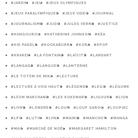
#JARDIN
#JEU
#JEUX OLYMPIQUES
#JEUX PARALYMPIQUES
#JEUX VIDEO
#JOURNAL
#JOURNALISME
#JUDO
#JULES VERNE
#JUSTICE
#KANGOUROU
#KATHERINE JOHNSON
#KÉA
#KID PADDLE
#KOOKABURRA
#KORA
#KPOP
#KRAKEN
#LA FONTAINE
#LAÏCITÉ
#LANDART
#LANGAGE
#LANGUES
#LANTERNE
#LE TOTEM DE MIKA
#LECTURE
#LECTURE À VOIX HAUTE
#LÉGENDE
#LEGO
#LÉGUME
#LÉON MARCHAND
#LES KOKEMARS
#LIGOURE
#LION
#LIVRE
#LONDRES
#LOUP
#LOUP GAROU
#LOUPIAC
#LPO
#LUTIN
#LYNX
#MAIRIE
#MANCHOT
#MANGA
#MAO
#MARCHÉ DE NOËL
#MARGARET HAMILTON