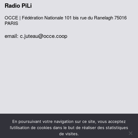
Radio PiLi
OCCE | Fédération Nationale
101 bis rue du Ranelagh
75016
PARIS
email: c.juteau@occe.coop
© 2026 Office Central de la Coopération à l'École
En poursuivant votre navigation sur ce site, vous acceptez
Mentions légales
Politique de confidentialité
l’utilisation de cookies dans le but de réaliser des statistiques
L’histoire de I’OCCE
de visites.