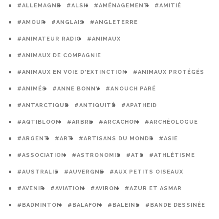
#ALLEMAGNE
#ALSH
#AMÉNAGEMENT
#AMITIÉ
#AMOUR
#ANGLAIS
#ANGLETERRE
#ANIMATEUR RADIO
#ANIMAUX
#ANIMAUX DE COMPAGNIE
#ANIMAUX EN VOIE D'EXTINCTION
#ANIMAUX PROTÉGÉS
#ANIMÉS
#ANNE BONNY
#ANOUCH PARÉ
#ANTARCTIQUE
#ANTIQUITÉ
#APATHEID
#AQTIBLOOM
#ARBRE
#ARCACHON
#ARCHÉOLOGUE
#ARGENT
#ART
#ARTISANS DU MONDE
#ASIE
#ASSOCIATION
#ASTRONOMIE
#ATE
#ATHLÉTISME
#AUSTRALIE
#AUVERGNE
#AUX PETITS OISEAUX
#AVENIR
#AVIATION
#AVIRON
#AZUR ET ASMAR
#BADMINTON
#BALAFON
#BALEINE
#BANDE DESSINÉE