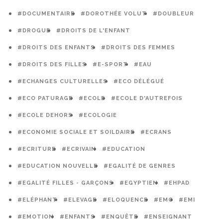
#DOCUMENTAIRE
#DOROTHÉE VOLUT
#DOUBLEUR
#DROGUE
#DROITS DE L'ENFANT
#DROITS DES ENFANTS
#DROITS DES FEMMES
#DROITS DES FILLES
#E-SPORT
#EAU
#ECHANGES CULTURELLES
#ECO DÉLÉGUÉ
#ECO PATURAGE
#ECOLE
#ECOLE D'AUTREFOIS
#ECOLE DEHORS
#ECOLOGIE
#ECONOMIE SOCIALE ET SOILDAIRE
#ECRANS
#ECRITURE
#ECRIVAIN
#EDUCATION
#EDUCATION NOUVELLE
#EGALITÉ DE GENRES
#EGALITÉ FILLES - GARÇONS
#EGYPTIEN
#EHPAD
#ELÉPHANT
#ELEVAGE
#ELOQUENCE
#EMC
#EMI
#EMOTION
#ENFANTS
#ENQUÊTE
#ENSEIGNANT