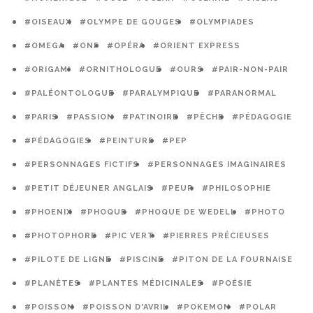
#OISEAUX
#OLYMPE DE GOUGES
#OLYMPIADES
#OMEGA
#ONF
#OPÉRA
#ORIENT EXPRESS
#ORIGAMI
#ORNITHOLOGUE
#OURS
#PAIR-NON-PAIR
#PALÉONTOLOGUE
#PARALYMPIQUE
#PARANORMAL
#PARIS
#PASSION
#PATINOIRE
#PÊCHE
#PÉDAGOGIE
#PÉDAGOGIES
#PEINTURE
#PEP
#PERSONNAGES FICTIFS
#PERSONNAGES IMAGINAIRES
#PETIT DÉJEUNER ANGLAIS
#PEUR
#PHILOSOPHIE
#PHOENIX
#PHOQUE
#PHOQUE DE WEDELL
#PHOTO
#PHOTOPHORE
#PIC VERT
#PIERRES PRÉCIEUSES
#PILOTE DE LIGNE
#PISCINE
#PITON DE LA FOURNAISE
#PLANÈTES
#PLANTES MÉDICINALES
#POÉSIE
#POISSON
#POISSON D'AVRIL
#POKEMON
#POLAR