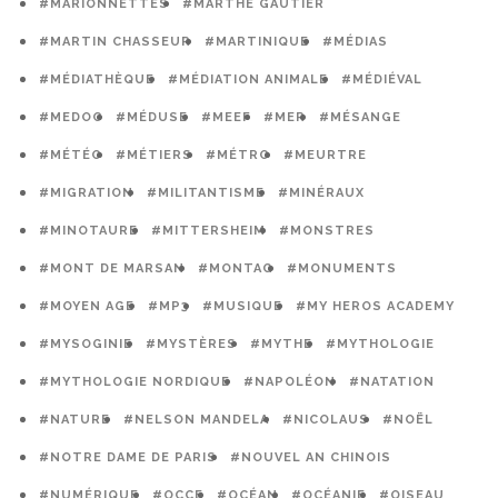
#MARIONNETTES
#MARTHE GAUTIER
#MARTIN CHASSEUR
#MARTINIQUE
#MÉDIAS
#MÉDIATHÈQUE
#MÉDIATION ANIMALE
#MÉDIÉVAL
#MEDOC
#MÉDUSE
#MEEF
#MER
#MÉSANGE
#MÉTÉO
#MÉTIERS
#MÉTRO
#MEURTRE
#MIGRATION
#MILITANTISME
#MINÉRAUX
#MINOTAURE
#MITTERSHEIM
#MONSTRES
#MONT DE MARSAN
#MONTAG
#MONUMENTS
#MOYEN AGE
#MP3
#MUSIQUE
#MY HEROS ACADEMY
#MYSOGINIE
#MYSTÈRES
#MYTHE
#MYTHOLOGIE
#MYTHOLOGIE NORDIQUE
#NAPOLÉON
#NATATION
#NATURE
#NELSON MANDELA
#NICOLAUS
#NOËL
#NOTRE DAME DE PARIS
#NOUVEL AN CHINOIS
#NUMÉRIQUE
#OCCE
#OCÉAN
#OCÉANIE
#OISEAU