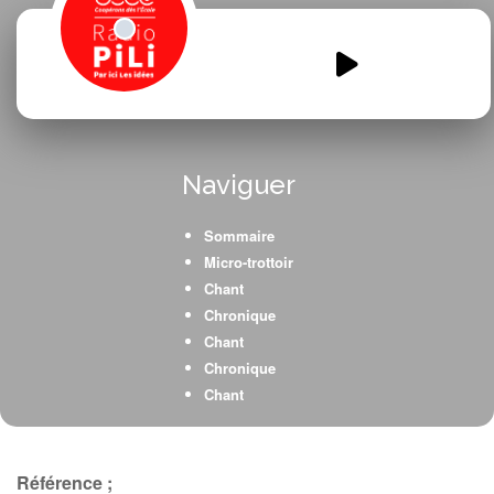
emission-tri-des-dechets.mp3
00:00
00:00
Naviguer
Sommaire
Micro-trottoir
Chant
Chronique
Chant
Chronique
Chant
Chronique
Chant
Chronique
Référence ;