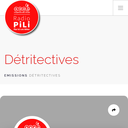
PRÉSENTATION
Détritectives
GRILLE DES PROGRAMMES
EMISSIONS / PODCASTS
SUR LE TERRITOIRE
EMISSIONS
DÉTRITECTIVES
RESSOURCES
LES ACTU.
RECHERCHER
CONTACT