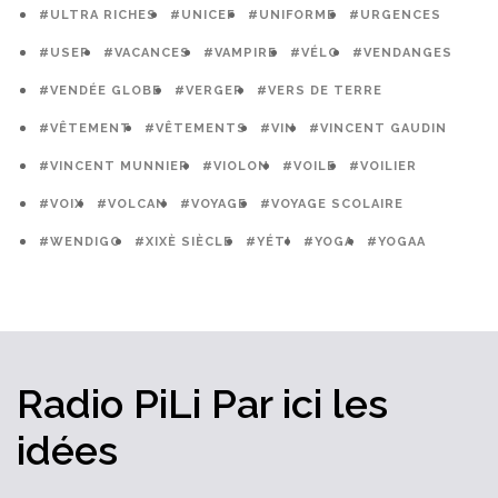
#ULTRA RICHES
#UNICEF
#UNIFORME
#URGENCES
#USEP
#VACANCES
#VAMPIRE
#VÉLO
#VENDANGES
#VENDÉE GLOBE
#VERGER
#VERS DE TERRE
#VÊTEMENT
#VÊTEMENTS
#VIN
#VINCENT GAUDIN
#VINCENT MUNNIER
#VIOLON
#VOILE
#VOILIER
#VOIX
#VOLCAN
#VOYAGE
#VOYAGE SCOLAIRE
#WENDIGO
#XIXÈ SIÈCLE
#YÉTI
#YOGA
#YOGAA
Radio PiLi
Par ici
les
idées