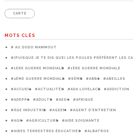
CARTE
MOTS CLÉS
# AU DODO MAMMOUT
#(PUISQUE JE TE DIS QUE) LES POULES PRÉFÈRENT LES CAG
#1ERE GUERRE MONDIALE
#1ÈRE GUERRE MONDIALE
#2ÈME GUERRE MONDIALE
#6ÈME
#ABBA
#ABEILLES
#ACCUEIL
#ACTUALITÉS
#ADA LOVELACE
#ADDICTION
#ADEPPA
#ADULTE
#AESH
#AFRIQUE
#ÂGE INDUSTRIE
#AGEEM
#AGENT D'ENTRETIEN
#AGN
#AGRICULTURE
#AIDE SOIGNANTE
#AIRES TERRESTRES ÉDUCATIVES
#ALBATROS