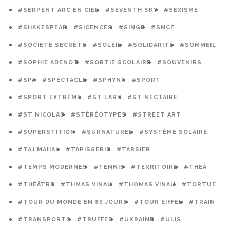
#SERPENT ARC EN CIEL
#SEVENTH SKY
#SEXISME
#SHAKESPEAR
#SICENCES
#SINGE
#SNCF
#SOCIÉTÉ SECRÈTE
#SOLEIL
#SOLIDARITÉ
#SOMMEIL
#SOPHIE ADENOT
#SORTIE SCOLAIRE
#SOUVENIRS
#SPA
#SPECTACLE
#SPHYNX
#SPORT
#SPORT EXTRÊME
#ST LARY
#ST NECTAIRE
#ST NICOLAS
#STÉRÉOTYPES
#STREET ART
#SUPERSTITION
#SURNATUREL
#SYSTÈME SOLAIRE
#TAJ MAHAL
#TAPISSERIE
#TARSIER
#TEMPS MODERNES
#TENNIS
#TERRITOIRE
#THÉÂ
#THÉÂTRE
#THMAS VINAU
#THOMAS VINAU
#TORTUE
#TOUR DU MONDE EN 80 JOURS
#TOUR EIFFEL
#TRAIN
#TRANSPORTS
#TRUFFES
#UKRAINE
#ULIS