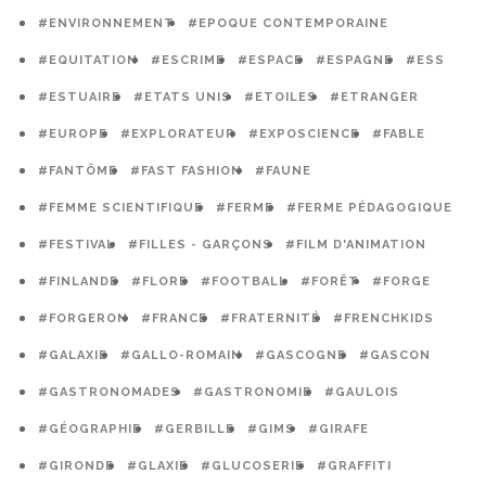
#ENVIRONNEMENT
#EPOQUE CONTEMPORAINE
#EQUITATION
#ESCRIME
#ESPACE
#ESPAGNE
#ESS
#ESTUAIRE
#ETATS UNIS
#ETOILES
#ETRANGER
#EUROPE
#EXPLORATEUR
#EXPOSCIENCE
#FABLE
#FANTÔME
#FAST FASHION
#FAUNE
#FEMME SCIENTIFIQUE
#FERME
#FERME PÉDAGOGIQUE
#FESTIVAL
#FILLES - GARÇONS
#FILM D'ANIMATION
#FINLANDE
#FLORE
#FOOTBALL
#FORÊT
#FORGE
#FORGERON
#FRANCE
#FRATERNITÉ
#FRENCHKIDS
#GALAXIE
#GALLO-ROMAIN
#GASCOGNE
#GASCON
#GASTRONOMADES
#GASTRONOMIE
#GAULOIS
#GÉOGRAPHIE
#GERBILLE
#GIMS
#GIRAFE
#GIRONDE
#GLAXIE
#GLUCOSERIE
#GRAFFITI