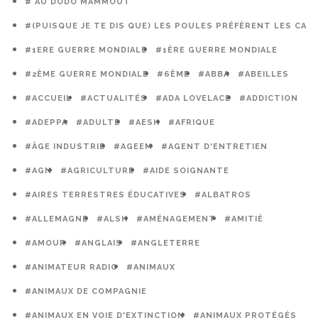
# AU DODO MAMMOUT
#(PUISQUE JE TE DIS QUE) LES POULES PRÉFÈRENT LES CAG
#1ERE GUERRE MONDIALE
#1ÈRE GUERRE MONDIALE
#2ÈME GUERRE MONDIALE
#6ÈME
#ABBA
#ABEILLES
#ACCUEIL
#ACTUALITÉS
#ADA LOVELACE
#ADDICTION
#ADEPPA
#ADULTE
#AESH
#AFRIQUE
#ÂGE INDUSTRIE
#AGEEM
#AGENT D'ENTRETIEN
#AGN
#AGRICULTURE
#AIDE SOIGNANTE
#AIRES TERRESTRES ÉDUCATIVES
#ALBATROS
#ALLEMAGNE
#ALSH
#AMÉNAGEMENT
#AMITIÉ
#AMOUR
#ANGLAIS
#ANGLETERRE
#ANIMATEUR RADIO
#ANIMAUX
#ANIMAUX DE COMPAGNIE
#ANIMAUX EN VOIE D'EXTINCTION
#ANIMAUX PROTÉGÉS