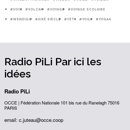
#VOIX
#VOLCAN
#VOYAGE
#VOYAGE SCOLAIRE
#WENDIGO
#XIXÈ SIÈCLE
#YÉTI
#YOGA
#YOGAA
Radio PiLi
Par ici
les
idées
Radio PiLi
OCCE | Fédération Nationale
101 bis rue du Ranelagh
75016
PARIS
email: c.juteau@occe.coop