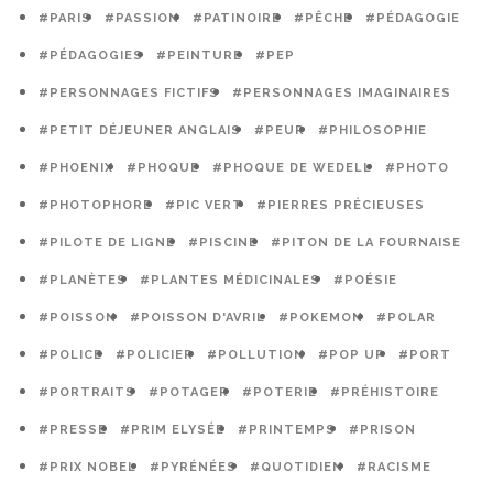
#PARIS
#PASSION
#PATINOIRE
#PÊCHE
#PÉDAGOGIE
#PÉDAGOGIES
#PEINTURE
#PEP
#PERSONNAGES FICTIFS
#PERSONNAGES IMAGINAIRES
#PETIT DÉJEUNER ANGLAIS
#PEUR
#PHILOSOPHIE
#PHOENIX
#PHOQUE
#PHOQUE DE WEDELL
#PHOTO
#PHOTOPHORE
#PIC VERT
#PIERRES PRÉCIEUSES
#PILOTE DE LIGNE
#PISCINE
#PITON DE LA FOURNAISE
#PLANÈTES
#PLANTES MÉDICINALES
#POÉSIE
#POISSON
#POISSON D'AVRIL
#POKEMON
#POLAR
#POLICE
#POLICIER
#POLLUTION
#POP UP
#PORT
#PORTRAITS
#POTAGER
#POTERIE
#PRÉHISTOIRE
#PRESSE
#PRIM ELYSÉE
#PRINTEMPS
#PRISON
#PRIX NOBEL
#PYRÉNÉES
#QUOTIDIEN
#RACISME