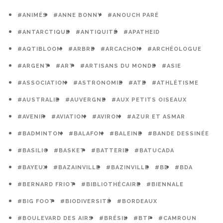
#ANIMÉS
#ANNE BONNY
#ANOUCH PARÉ
#ANTARCTIQUE
#ANTIQUITÉ
#APATHEID
#AQTIBLOOM
#ARBRE
#ARCACHON
#ARCHÉOLOGUE
#ARGENT
#ART
#ARTISANS DU MONDE
#ASIE
#ASSOCIATION
#ASTRONOMIE
#ATE
#ATHLÉTISME
#AUSTRALIE
#AUVERGNE
#AUX PETITS OISEAUX
#AVENIR
#AVIATION
#AVIRON
#AZUR ET ASMAR
#BADMINTON
#BALAFON
#BALEINE
#BANDE DESSINÉE
#BASILIC
#BASKET
#BATTERIE
#BATUCADA
#BAYEUX
#BAZAINVILLE
#BAZINVILLE
#BD
#BDA
#BERNARD FRIOT
#BIBLIOTHÉCAIRE
#BIENNALE
#BIG FOOT
#BIODIVERSITÉ
#BORDEAUX
#BOULEVARD DES AIRS
#BRÉSIL
#BTP
#CAMROUN