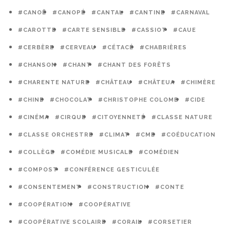
#CANOË
#CANOPÉ
#CANTAL
#CANTINE
#CARNAVAL
#CAROTTE
#CARTE SENSIBLE
#CASSIOT
#CAUE
#CERBÈRE
#CERVEAU
#CÉTACÉ
#CHABRIÈRES
#CHANSON
#CHANT
#CHANT DES FORÊTS
#CHARENTE NATURE
#CHÂTEAU
#CHÂTEUA
#CHIMÈRE
#CHINE
#CHOCOLAT
#CHRISTOPHE COLOMB
#CIDE
#CINÉMA
#CIRQUE
#CITOYENNETÉ
#CLASSE NATURE
#CLASSE ORCHESTRE
#CLIMAT
#CME
#COÉDUCATION
#COLLÈGE
#COMÉDIE MUSICALE
#COMÉDIEN
#COMPOST
#CONFÉRENCE GESTICULÉE
#CONSENTEMENT
#CONSTRUCTION
#CONTE
#COOPÉRATION
#COOPÉRATIVE
#COOPÉRATIVE SCOLAIRE
#CORAIL
#CORSETIER