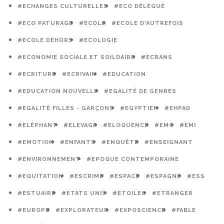
#ECHANGES CULTURELLES
#ECO DÉLÉGUÉ
#ECO PATURAGE
#ECOLE
#ECOLE D'AUTREFOIS
#ECOLE DEHORS
#ECOLOGIE
#ECONOMIE SOCIALE ET SOILDAIRE
#ECRANS
#ECRITURE
#ECRIVAIN
#EDUCATION
#EDUCATION NOUVELLE
#EGALITÉ DE GENRES
#EGALITÉ FILLES - GARÇONS
#EGYPTIEN
#EHPAD
#ELÉPHANT
#ELEVAGE
#ELOQUENCE
#EMC
#EMI
#EMOTION
#ENFANTS
#ENQUÊTE
#ENSEIGNANT
#ENVIRONNEMENT
#EPOQUE CONTEMPORAINE
#EQUITATION
#ESCRIME
#ESPACE
#ESPAGNE
#ESS
#ESTUAIRE
#ETATS UNIS
#ETOILES
#ETRANGER
#EUROPE
#EXPLORATEUR
#EXPOSCIENCE
#FABLE