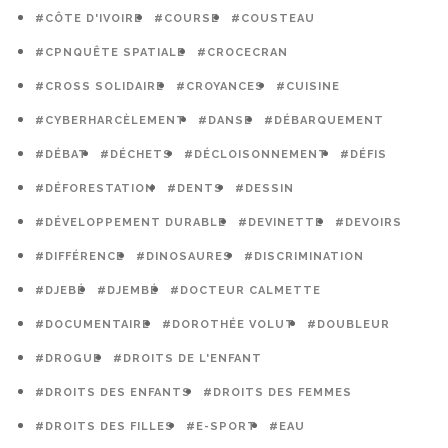
#CÔTE D'IVOIRE
#COURSE
#COUSTEAU
#CPNQUÊTE SPATIALE
#CROCECRAN
#CROSS SOLIDAIRE
#CROYANCES
#CUISINE
#CYBERHARCÈLEMENT
#DANSE
#DÉBARQUEMENT
#DÉBAT
#DÉCHETS
#DÉCLOISONNEMENT
#DÉFIS
#DÉFORESTATION
#DENTS
#DESSIN
#DÉVELOPPEMENT DURABLE
#DEVINETTE
#DEVOIRS
#DIFFÉRENCE
#DINOSAURES
#DISCRIMINATION
#DJEBÉ
#DJEMBÉ
#DOCTEUR CALMETTE
#DOCUMENTAIRE
#DOROTHÉE VOLUT
#DOUBLEUR
#DROGUE
#DROITS DE L'ENFANT
#DROITS DES ENFANTS
#DROITS DES FEMMES
#DROITS DES FILLES
#E-SPORT
#EAU