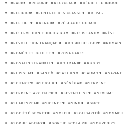
#RADIO
#RECORD
#RECYCLAGE
#RÉGIE TECHNIQUE
#RELIGION
#RENTRÉE DES CLASSES
#REPAS
#REPTILES
#REQUIN
#RÉSEAUX SOCIAUX
#RÉSERVE ORNITHOLOGIQUE
#RÉSISTANCE
#RÊVE
#RÉVOLUTION FRANÇAISE
#ROBIN DES BOIS
#ROMAIN
#ROMÉO ET JULIETTE
#ROSA PARKS
#ROSALIND FRANKLIN
#ROUMANIE
#RUGBY
#RUISSEAU
#SANTÉ
#SATURNE
#SAUMON
#SAVANE
#SCIENCES
#SÉJOURS
#SÉNÉGAL
#SERPENT
#SERPENT ARC EN CIEL
#SEVENTH SKY
#SEXISME
#SHAKESPEAR
#SICENCES
#SINGE
#SNCF
#SOCIÉTÉ SECRÈTE
#SOLEIL
#SOLIDARITÉ
#SOMMEIL
#SOPHIE ADENOT
#SORTIE SCOLAIRE
#SOUVENIRS