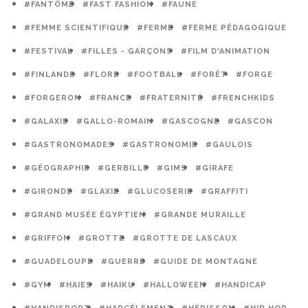
#FANTÔME
#FAST FASHION
#FAUNE
#FEMME SCIENTIFIQUE
#FERME
#FERME PÉDAGOGIQUE
#FESTIVAL
#FILLES - GARÇONS
#FILM D'ANIMATION
#FINLANDE
#FLORE
#FOOTBALL
#FORÊT
#FORGE
#FORGERON
#FRANCE
#FRATERNITÉ
#FRENCHKIDS
#GALAXIE
#GALLO-ROMAIN
#GASCOGNE
#GASCON
#GASTRONOMADES
#GASTRONOMIE
#GAULOIS
#GÉOGRAPHIE
#GERBILLE
#GIMS
#GIRAFE
#GIRONDE
#GLAXIE
#GLUCOSERIE
#GRAFFITI
#GRAND MUSÉE ÉGYPTIEN
#GRANDE MURAILLE
#GRIFFON
#GROTTE
#GROTTE DE LASCAUX
#GUADELOUPE
#GUERRE
#GUIDE DE MONTAGNE
#GYM
#HAIES
#HAIKU
#HALLOWEEN
#HANDICAP