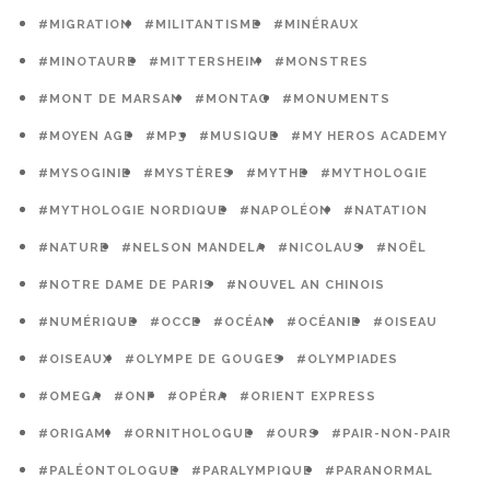
#MIGRATION
#MILITANTISME
#MINÉRAUX
#MINOTAURE
#MITTERSHEIM
#MONSTRES
#MONT DE MARSAN
#MONTAG
#MONUMENTS
#MOYEN AGE
#MP3
#MUSIQUE
#MY HEROS ACADEMY
#MYSOGINIE
#MYSTÈRES
#MYTHE
#MYTHOLOGIE
#MYTHOLOGIE NORDIQUE
#NAPOLÉON
#NATATION
#NATURE
#NELSON MANDELA
#NICOLAUS
#NOËL
#NOTRE DAME DE PARIS
#NOUVEL AN CHINOIS
#NUMÉRIQUE
#OCCE
#OCÉAN
#OCÉANIE
#OISEAU
#OISEAUX
#OLYMPE DE GOUGES
#OLYMPIADES
#OMEGA
#ONF
#OPÉRA
#ORIENT EXPRESS
#ORIGAMI
#ORNITHOLOGUE
#OURS
#PAIR-NON-PAIR
#PALÉONTOLOGUE
#PARALYMPIQUE
#PARANORMAL