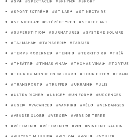
#SPA
#SPECTACLE
#SPHYNX
#SPORT
#SPORT EXTRÊME
#ST LARY
#ST NECTAIRE
#ST NICOLAS
#STÉRÉOTYPES
#STREET ART
#SUPERSTITION
#SURNATUREL
#SYSTÈME SOLAIRE
#TAJ MAHAL
#TAPISSERIE
#TARSIER
#TEMPS MODERNES
#TENNIS
#TERRITOIRE
#THÉÂ
#THÉÂTRE
#THMAS VINAU
#THOMAS VINAU
#TORTUE
#TOUR DU MONDE EN 80 JOURS
#TOUR EIFFEL
#TRAIN
#TRANSPORTS
#TRUFFES
#UKRAINE
#ULIS
#ULTRA RICHES
#UNICEF
#UNIFORME
#URGENCES
#USEP
#VACANCES
#VAMPIRE
#VÉLO
#VENDANGES
#VENDÉE GLOBE
#VERGER
#VERS DE TERRE
#VÊTEMENT
#VÊTEMENTS
#VIN
#VINCENT GAUDIN
#VINCENT MUNNIER
#VIOLON
#VOILE
#VOILIER