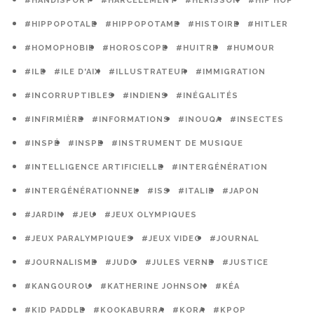
#HANDISPORT
#HARCÈLEMENT
#HÉRISSON
#HIP HOP
#HIPPOPOTALE
#HIPPOPOTAME
#HISTOIRE
#HITLER
#HOMOPHOBIE
#HOROSCOPE
#HUITRE
#HUMOUR
#ILE
#ILE D'AIX
#ILLUSTRATEUR
#IMMIGRATION
#INCORRUPTIBLES
#INDIENS
#INÉGALITÉS
#INFIRMIÈRE
#INFORMATIONS
#INOUQA
#INSECTES
#INSPÉ
#INSPE
#INSTRUMENT DE MUSIQUE
#INTELLIGENCE ARTIFICIELLE
#INTERGÉNÉRATION
#INTERGÉNÉRATIONNEL
#ISS
#ITALIE
#JAPON
#JARDIN
#JEU
#JEUX OLYMPIQUES
#JEUX PARALYMPIQUES
#JEUX VIDEO
#JOURNAL
#JOURNALISME
#JUDO
#JULES VERNE
#JUSTICE
#KANGOUROU
#KATHERINE JOHNSON
#KÉA
#KID PADDLE
#KOOKABURRA
#KORA
#KPOP