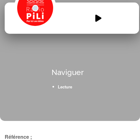
capsule-cause-des-enfants.mp3
00:00
00:00
Naviguer
Lecture
Référence ;