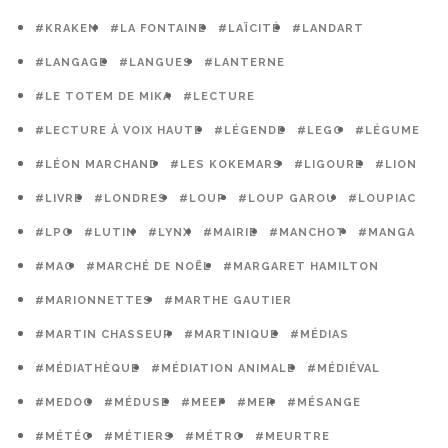
#KRAKEN
#LA FONTAINE
#LAÏCITÉ
#LANDART
#LANGAGE
#LANGUES
#LANTERNE
#LE TOTEM DE MIKA
#LECTURE
#LECTURE À VOIX HAUTE
#LÉGENDE
#LEGO
#LÉGUME
#LÉON MARCHAND
#LES KOKEMARS
#LIGOURE
#LION
#LIVRE
#LONDRES
#LOUP
#LOUP GAROU
#LOUPIAC
#LPO
#LUTIN
#LYNX
#MAIRIE
#MANCHOT
#MANGA
#MAO
#MARCHÉ DE NOËL
#MARGARET HAMILTON
#MARIONNETTES
#MARTHE GAUTIER
#MARTIN CHASSEUR
#MARTINIQUE
#MÉDIAS
#MÉDIATHÈQUE
#MÉDIATION ANIMALE
#MÉDIÉVAL
#MEDOC
#MÉDUSE
#MEEF
#MER
#MÉSANGE
#MÉTÉO
#MÉTIERS
#MÉTRO
#MEURTRE