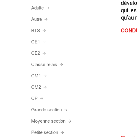
dévelo
Adulte
qui le
qu’au 
Autre
CONDU
BTS
CE1
CE2
Classe relais
CM1
CM2
CP
Grande section
Moyenne section
Petite section