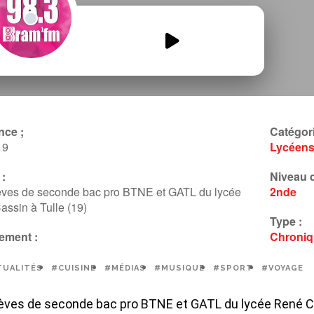
CASSIN-MAGAZINE-MAI.mp3
00:00
00:00
nce ;
Catégori
19
Lycéen
:
Niveau d
èves de seconde bac pro BTNE et GATL du lycée
2nde
ssin à Tulle (19)
Type :
ement :
Chroni
TUALITÉS
#CUISINE
#MÉDIAS
#MUSIQUE
#SPORT
#VOYAGE
èves de seconde bac pro BTNE et GATL du lycée René Cas