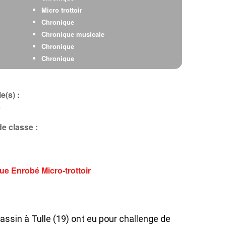
Micro trottoir
Chronique
Chronique musicale
Chronique
Chronique
Enrobé
e(s) :
s
e classe :
que
Enrobé
Micro-trottoir
sin à Tulle (19) ont eu pour challenge de