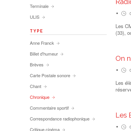
Radi
Terminale
ULIS
Les CM1
TYPE
(33), o
Anne Franck
Billet d'humeur
On n
Brèves
Carte Postale sonore
Les él
Chant
réserve
Chronique
Commentaire sportif
Les 
Correspondance radiophonique
Critique cinéma