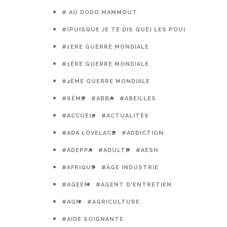
# AU DODO MAMMOUT
#(PUISQUE JE TE DIS QUE) LES POULES PRÉFÈR
#1ERE GUERRE MONDIALE
#1ÈRE GUERRE MONDIALE
#2ÈME GUERRE MONDIALE
#6ÈME
#ABBA
#ABEILLES
#ACCUEIL
#ACTUALITÉS
#ADA LOVELACE
#ADDICTION
#ADEPPA
#ADULTE
#AESH
#AFRIQUE
#ÂGE INDUSTRIE
#AGEEM
#AGENT D'ENTRETIEN
#AGN
#AGRICULTURE
#AIDE SOIGNANTE