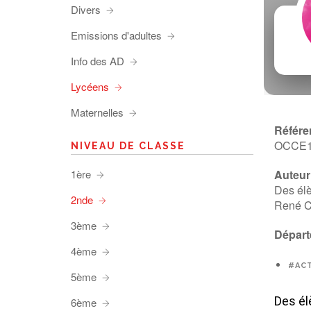
Divers
Emissions d'adultes
Info des AD
Lycéens
Maternelles
Référe
OCCE
NIVEAU DE CLASSE
1ère
Auteur 
Des él
2nde
René Ca
3ème
Départ
4ème
#AC
5ème
Des él
6ème