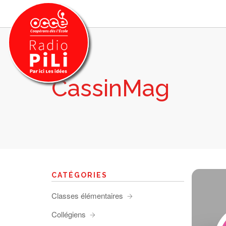
CassinMag
PRÉSENTATION
GRILLE DES PROGRAMMES
EMISSIONS / PODCASTS
SUR LE TERRITOIRE
RESSOURCES
LES ACTU.
CATÉGORIES
RECHERCHER
Classes élémentaires
CONTACT
Collégiens