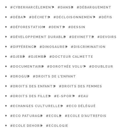
#CYBERHARCÈLEMENT
#DANSE
#DÉBARQUEMENT
#DÉBAT
#DÉCHETS
#DÉCLOISONNEMENT
#DÉFIS
#DÉFORESTATION
#DENTS
#DESSIN
#DÉVELOPPEMENT DURABLE
#DEVINETTE
#DEVOIRS
#DIFFÉRENCE
#DINOSAURES
#DISCRIMINATION
#DJEBÉ
#DJEMBÉ
#DOCTEUR CALMETTE
#DOCUMENTAIRE
#DOROTHÉE VOLUT
#DOUBLEUR
#DROGUE
#DROITS DE L'ENFANT
#DROITS DES ENFANTS
#DROITS DES FEMMES
#DROITS DES FILLES
#E-SPORT
#EAU
#ECHANGES CULTURELLES
#ECO DÉLÉGUÉ
#ECO PATURAGE
#ECOLE
#ECOLE D'AUTREFOIS
#ECOLE DEHORS
#ECOLOGIE