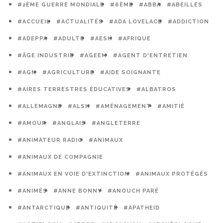
#2ÈME GUERRE MONDIALE
#6ÈME
#ABBA
#ABEILLES
#ACCUEIL
#ACTUALITÉS
#ADA LOVELACE
#ADDICTION
#ADEPPA
#ADULTE
#AESH
#AFRIQUE
#ÂGE INDUSTRIE
#AGEEM
#AGENT D'ENTRETIEN
#AGN
#AGRICULTURE
#AIDE SOIGNANTE
#AIRES TERRESTRES ÉDUCATIVES
#ALBATROS
#ALLEMAGNE
#ALSH
#AMÉNAGEMENT
#AMITIÉ
#AMOUR
#ANGLAIS
#ANGLETERRE
#ANIMATEUR RADIO
#ANIMAUX
#ANIMAUX DE COMPAGNIE
#ANIMAUX EN VOIE D'EXTINCTION
#ANIMAUX PROTÉGÉS
#ANIMÉS
#ANNE BONNY
#ANOUCH PARÉ
#ANTARCTIQUE
#ANTIQUITÉ
#APATHEID