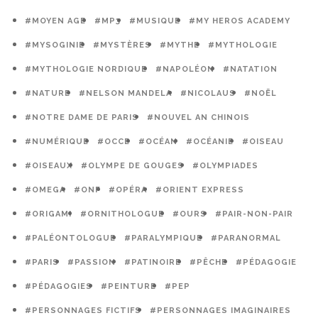
#MOYEN AGE
#MP3
#MUSIQUE
#MY HEROS ACADEMY
#MYSOGINIE
#MYSTÈRES
#MYTHE
#MYTHOLOGIE
#MYTHOLOGIE NORDIQUE
#NAPOLÉON
#NATATION
#NATURE
#NELSON MANDELA
#NICOLAUS
#NOËL
#NOTRE DAME DE PARIS
#NOUVEL AN CHINOIS
#NUMÉRIQUE
#OCCE
#OCÉAN
#OCÉANIE
#OISEAU
#OISEAUX
#OLYMPE DE GOUGES
#OLYMPIADES
#OMEGA
#ONF
#OPÉRA
#ORIENT EXPRESS
#ORIGAMI
#ORNITHOLOGUE
#OURS
#PAIR-NON-PAIR
#PALÉONTOLOGUE
#PARALYMPIQUE
#PARANORMAL
#PARIS
#PASSION
#PATINOIRE
#PÊCHE
#PÉDAGOGIE
#PÉDAGOGIES
#PEINTURE
#PEP
#PERSONNAGES FICTIFS
#PERSONNAGES IMAGINAIRES