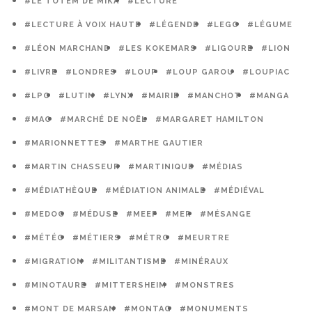
#LE TOTEM DE MIKA
#LECTURE
#LECTURE À VOIX HAUTE
#LÉGENDE
#LEGO
#LÉGUME
#LÉON MARCHAND
#LES KOKEMARS
#LIGOURE
#LION
#LIVRE
#LONDRES
#LOUP
#LOUP GAROU
#LOUPIAC
#LPO
#LUTIN
#LYNX
#MAIRIE
#MANCHOT
#MANGA
#MAO
#MARCHÉ DE NOËL
#MARGARET HAMILTON
#MARIONNETTES
#MARTHE GAUTIER
#MARTIN CHASSEUR
#MARTINIQUE
#MÉDIAS
#MÉDIATHÈQUE
#MÉDIATION ANIMALE
#MÉDIÉVAL
#MEDOC
#MÉDUSE
#MEEF
#MER
#MÉSANGE
#MÉTÉO
#MÉTIERS
#MÉTRO
#MEURTRE
#MIGRATION
#MILITANTISME
#MINÉRAUX
#MINOTAURE
#MITTERSHEIM
#MONSTRES
#MONT DE MARSAN
#MONTAG
#MONUMENTS