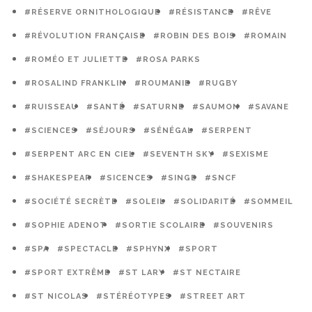
#RÉSERVE ORNITHOLOGIQUE
#RÉSISTANCE
#RÊVE
#RÉVOLUTION FRANÇAISE
#ROBIN DES BOIS
#ROMAIN
#ROMÉO ET JULIETTE
#ROSA PARKS
#ROSALIND FRANKLIN
#ROUMANIE
#RUGBY
#RUISSEAU
#SANTÉ
#SATURNE
#SAUMON
#SAVANE
#SCIENCES
#SÉJOURS
#SÉNÉGAL
#SERPENT
#SERPENT ARC EN CIEL
#SEVENTH SKY
#SEXISME
#SHAKESPEAR
#SICENCES
#SINGE
#SNCF
#SOCIÉTÉ SECRÈTE
#SOLEIL
#SOLIDARITÉ
#SOMMEIL
#SOPHIE ADENOT
#SORTIE SCOLAIRE
#SOUVENIRS
#SPA
#SPECTACLE
#SPHYNX
#SPORT
#SPORT EXTRÊME
#ST LARY
#ST NECTAIRE
#ST NICOLAS
#STÉRÉOTYPES
#STREET ART