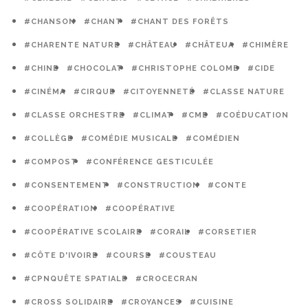
#CHANSON
#CHANT
#CHANT DES FORÊTS
#CHARENTE NATURE
#CHÂTEAU
#CHÂTEUA
#CHIMÈRE
#CHINE
#CHOCOLAT
#CHRISTOPHE COLOMB
#CIDE
#CINÉMA
#CIRQUE
#CITOYENNETÉ
#CLASSE NATURE
#CLASSE ORCHESTRE
#CLIMAT
#CME
#COÉDUCATION
#COLLÈGE
#COMÉDIE MUSICALE
#COMÉDIEN
#COMPOST
#CONFÉRENCE GESTICULÉE
#CONSENTEMENT
#CONSTRUCTION
#CONTE
#COOPÉRATION
#COOPÉRATIVE
#COOPÉRATIVE SCOLAIRE
#CORAIL
#CORSETIER
#CÔTE D'IVOIRE
#COURSE
#COUSTEAU
#CPNQUÊTE SPATIALE
#CROCECRAN
#CROSS SOLIDAIRE
#CROYANCES
#CUISINE