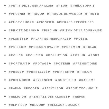
#PETIT DÉJEUNER ANGLAIS
#PEUR
#PHILOSOPHIE
#PHOENIX
#PHOQUE
#PHOQUE DE WEDELL
#PHOTO
#PHOTOPHORE
#PIC VERT
#PIERRES PRÉCIEUSES
#PILOTE DE LIGNE
#PISCINE
#PITON DE LA FOURNAISE
#PLANÈTES
#PLANTES MÉDICINALES
#POÉSIE
#POISSON
#POISSON D'AVRIL
#POKEMON
#POLAR
#POLICE
#POLICIER
#POLLUTION
#POP UP
#PORT
#PORTRAITS
#POTAGER
#POTERIE
#PRÉHISTOIRE
#PRESSE
#PRIM ELYSÉE
#PRINTEMPS
#PRISON
#PRIX NOBEL
#PYRÉNÉES
#QUOTIDIEN
#RACISME
#RADIO
#RECORD
#RECYCLAGE
#RÉGIE TECHNIQUE
#RELIGION
#RENTRÉE DES CLASSES
#REPAS
#REPTILES
#REQUIN
#RÉSEAUX SOCIAUX