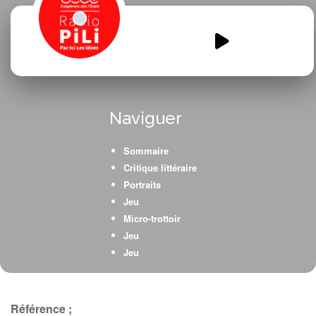
Emission-Boulloche.mp3
00:00
00:00
Naviguer
Sommaire
Critique littéraire
Portraits
Jeu
Micro-trottoir
Jeu
Jeu
iNTERVIEW
Référence ;