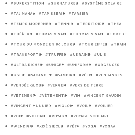
#SUPERSTITION
#SURNATUREL
#SYSTÈME SOLAIRE
#TAJ MAHAL
#TAPISSERIE
#TARSIER
#TEMPS MODERNES
#TENNIS
#TERRITOIRE
#THÉÂ
#THÉÂTRE
#THMAS VINAU
#THOMAS VINAU
#TORTUE
#TOUR DU MONDE EN 80 JOURS
#TOUR EIFFEL
#TRAIN
#TRANSPORTS
#TRUFFES
#UKRAINE
#ULIS
#ULTRA RICHES
#UNICEF
#UNIFORME
#URGENCES
#USEP
#VACANCES
#VAMPIRE
#VÉLO
#VENDANGES
#VENDÉE GLOBE
#VERGER
#VERS DE TERRE
#VÊTEMENT
#VÊTEMENTS
#VIN
#VINCENT GAUDIN
#VINCENT MUNNIER
#VIOLON
#VOILE
#VOILIER
#VOIX
#VOLCAN
#VOYAGE
#VOYAGE SCOLAIRE
#WENDIGO
#XIXÈ SIÈCLE
#YÉTI
#YOGA
#YOGAA