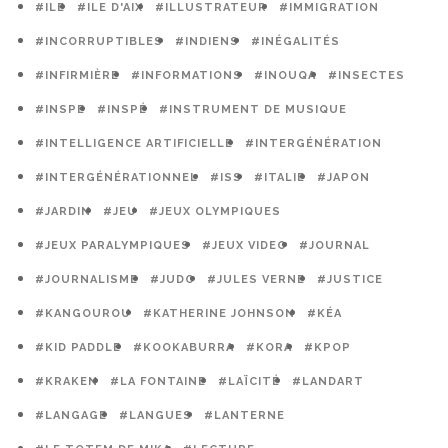
#ILE
#ILE D'AIX
#ILLUSTRATEUR
#IMMIGRATION
#INCORRUPTIBLES
#INDIENS
#INÉGALITÉS
#INFIRMIÈRE
#INFORMATIONS
#INOUQA
#INSECTES
#INSPE
#INSPÉ
#INSTRUMENT DE MUSIQUE
#INTELLIGENCE ARTIFICIELLE
#INTERGÉNÉRATION
#INTERGÉNÉRATIONNEL
#ISS
#ITALIE
#JAPON
#JARDIN
#JEU
#JEUX OLYMPIQUES
#JEUX PARALYMPIQUES
#JEUX VIDEO
#JOURNAL
#JOURNALISME
#JUDO
#JULES VERNE
#JUSTICE
#KANGOUROU
#KATHERINE JOHNSON
#KÉA
#KID PADDLE
#KOOKABURRA
#KORA
#KPOP
#KRAKEN
#LA FONTAINE
#LAÏCITÉ
#LANDART
#LANGAGE
#LANGUES
#LANTERNE