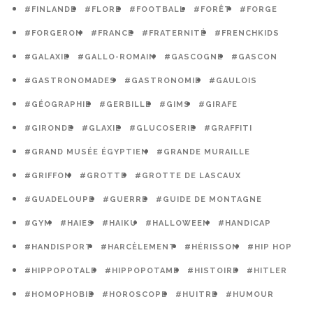
#FINLANDE
#FLORE
#FOOTBALL
#FORÊT
#FORGE
#FORGERON
#FRANCE
#FRATERNITÉ
#FRENCHKIDS
#GALAXIE
#GALLO-ROMAIN
#GASCOGNE
#GASCON
#GASTRONOMADES
#GASTRONOMIE
#GAULOIS
#GÉOGRAPHIE
#GERBILLE
#GIMS
#GIRAFE
#GIRONDE
#GLAXIE
#GLUCOSERIE
#GRAFFITI
#GRAND MUSÉE ÉGYPTIEN
#GRANDE MURAILLE
#GRIFFON
#GROTTE
#GROTTE DE LASCAUX
#GUADELOUPE
#GUERRE
#GUIDE DE MONTAGNE
#GYM
#HAIES
#HAIKU
#HALLOWEEN
#HANDICAP
#HANDISPORT
#HARCÈLEMENT
#HÉRISSON
#HIP HOP
#HIPPOPOTALE
#HIPPOPOTAME
#HISTOIRE
#HITLER
#HOMOPHOBIE
#HOROSCOPE
#HUITRE
#HUMOUR