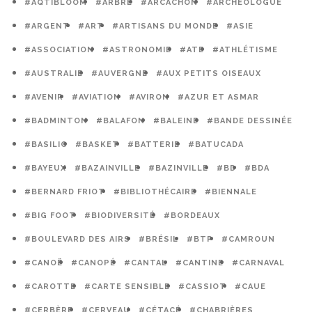
#AQTIBLOOM
#ARBRE
#ARCACHON
#ARCHÉOLOGUE
#ARGENT
#ART
#ARTISANS DU MONDE
#ASIE
#ASSOCIATION
#ASTRONOMIE
#ATE
#ATHLÉTISME
#AUSTRALIE
#AUVERGNE
#AUX PETITS OISEAUX
#AVENIR
#AVIATION
#AVIRON
#AZUR ET ASMAR
#BADMINTON
#BALAFON
#BALEINE
#BANDE DESSINÉE
#BASILIC
#BASKET
#BATTERIE
#BATUCADA
#BAYEUX
#BAZAINVILLE
#BAZINVILLE
#BD
#BDA
#BERNARD FRIOT
#BIBLIOTHÉCAIRE
#BIENNALE
#BIG FOOT
#BIODIVERSITÉ
#BORDEAUX
#BOULEVARD DES AIRS
#BRÉSIL
#BTP
#CAMROUN
#CANOË
#CANOPÉ
#CANTAL
#CANTINE
#CARNAVAL
#CAROTTE
#CARTE SENSIBLE
#CASSIOT
#CAUE
#CERBÈRE
#CERVEAU
#CÉTACÉ
#CHABRIÈRES