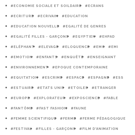
#ECONOMIE SOCIALE ET SOILDAIRE
#ECRANS
#ECRITURE
#ECRIVAIN
#EDUCATION
#EDUCATION NOUVELLE
#EGALITÉ DE GENRES
#EGALITÉ FILLES - GARÇONS
#EGYPTIEN
#EHPAD
#ELÉPHANT
#ELEVAGE
#ELOQUENCE
#EMC
#EMI
#EMOTION
#ENFANTS
#ENQUÊTE
#ENSEIGNANT
#ENVIRONNEMENT
#EPOQUE CONTEMPORAINE
#EQUITATION
#ESCRIME
#ESPACE
#ESPAGNE
#ESS
#ESTUAIRE
#ETATS UNIS
#ETOILES
#ETRANGER
#EUROPE
#EXPLORATEUR
#EXPOSCIENCE
#FABLE
#FANTÔME
#FAST FASHION
#FAUNE
#FEMME SCIENTIFIQUE
#FERME
#FERME PÉDAGOGIQUE
#FESTIVAL
#FILLES - GARÇONS
#FILM D'ANIMATION