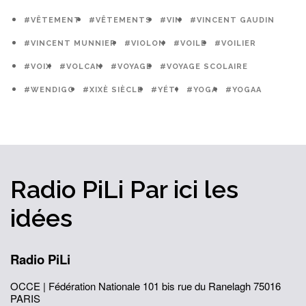
#VÊTEMENT
#VÊTEMENTS
#VIN
#VINCENT GAUDIN
#VINCENT MUNNIER
#VIOLON
#VOILE
#VOILIER
#VOIX
#VOLCAN
#VOYAGE
#VOYAGE SCOLAIRE
#WENDIGO
#XIXÈ SIÈCLE
#YÉTI
#YOGA
#YOGAA
Radio PiLi
Par ici
les
idées
Radio PiLi
OCCE | Fédération Nationale
101 bis rue du Ranelagh
75016
PARIS