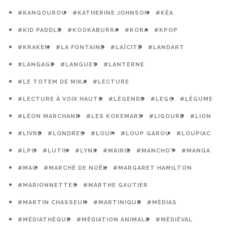
#KANGOUROU
#KATHERINE JOHNSON
#KÉA
#KID PADDLE
#KOOKABURRA
#KORA
#KPOP
#KRAKEN
#LA FONTAINE
#LAÏCITÉ
#LANDART
#LANGAGE
#LANGUES
#LANTERNE
#LE TOTEM DE MIKA
#LECTURE
#LECTURE À VOIX HAUTE
#LÉGENDE
#LEGO
#LÉGUME
#LÉON MARCHAND
#LES KOKEMARS
#LIGOURE
#LION
#LIVRE
#LONDRES
#LOUP
#LOUP GAROU
#LOUPIAC
#LPO
#LUTIN
#LYNX
#MAIRIE
#MANCHOT
#MANGA
#MAO
#MARCHÉ DE NOËL
#MARGARET HAMILTON
#MARIONNETTES
#MARTHE GAUTIER
#MARTIN CHASSEUR
#MARTINIQUE
#MÉDIAS
#MÉDIATHÈQUE
#MÉDIATION ANIMALE
#MÉDIÉVAL