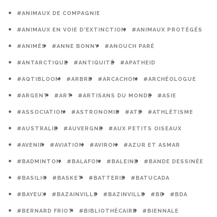
#ANIMAUX DE COMPAGNIE
#ANIMAUX EN VOIE D'EXTINCTION
#ANIMAUX PROTÉGÉS
#ANIMÉS
#ANNE BONNY
#ANOUCH PARÉ
#ANTARCTIQUE
#ANTIQUITÉ
#APATHEID
#AQTIBLOOM
#ARBRE
#ARCACHON
#ARCHÉOLOGUE
#ARGENT
#ART
#ARTISANS DU MONDE
#ASIE
#ASSOCIATION
#ASTRONOMIE
#ATE
#ATHLÉTISME
#AUSTRALIE
#AUVERGNE
#AUX PETITS OISEAUX
#AVENIR
#AVIATION
#AVIRON
#AZUR ET ASMAR
#BADMINTON
#BALAFON
#BALEINE
#BANDE DESSINÉE
#BASILIC
#BASKET
#BATTERIE
#BATUCADA
#BAYEUX
#BAZAINVILLE
#BAZINVILLE
#BD
#BDA
#BERNARD FRIOT
#BIBLIOTHÉCAIRE
#BIENNALE