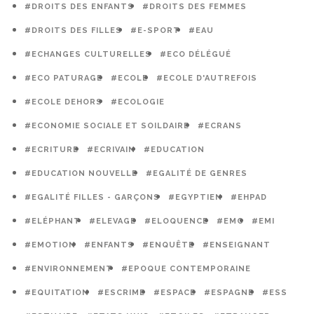
#DROITS DES ENFANTS
#DROITS DES FEMMES
#DROITS DES FILLES
#E-SPORT
#EAU
#ECHANGES CULTURELLES
#ECO DÉLÉGUÉ
#ECO PATURAGE
#ECOLE
#ECOLE D'AUTREFOIS
#ECOLE DEHORS
#ECOLOGIE
#ECONOMIE SOCIALE ET SOILDAIRE
#ECRANS
#ECRITURE
#ECRIVAIN
#EDUCATION
#EDUCATION NOUVELLE
#EGALITÉ DE GENRES
#EGALITÉ FILLES - GARÇONS
#EGYPTIEN
#EHPAD
#ELÉPHANT
#ELEVAGE
#ELOQUENCE
#EMC
#EMI
#EMOTION
#ENFANTS
#ENQUÊTE
#ENSEIGNANT
#ENVIRONNEMENT
#EPOQUE CONTEMPORAINE
#EQUITATION
#ESCRIME
#ESPACE
#ESPAGNE
#ESS