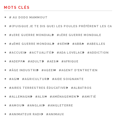
MOTS CLÉS
# AU DODO MAMMOUT
#(PUISQUE JE TE DIS QUE) LES POULES PRÉFÈRENT LES CAG
#1ERE GUERRE MONDIALE
#1ÈRE GUERRE MONDIALE
#2ÈME GUERRE MONDIALE
#6ÈME
#ABBA
#ABEILLES
#ACCUEIL
#ACTUALITÉS
#ADA LOVELACE
#ADDICTION
#ADEPPA
#ADULTE
#AESH
#AFRIQUE
#ÂGE INDUSTRIE
#AGEEM
#AGENT D'ENTRETIEN
#AGN
#AGRICULTURE
#AIDE SOIGNANTE
#AIRES TERRESTRES ÉDUCATIVES
#ALBATROS
#ALLEMAGNE
#ALSH
#AMÉNAGEMENT
#AMITIÉ
#AMOUR
#ANGLAIS
#ANGLETERRE
#ANIMATEUR RADIO
#ANIMAUX