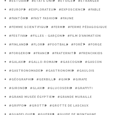
#ESTUAIRE
#ETATS UNIS
#ETOILES
#ETRANGER
#EUROPE
#EXPLORATEUR
#EXPOSCIENCE
#FABLE
#FANTÔME
#FAST FASHION
#FAUNE
#FEMME SCIENTIFIQUE
#FERME
#FERME PÉDAGOGIQUE
#FESTIVAL
#FILLES - GARÇONS
#FILM D'ANIMATION
#FINLANDE
#FLORE
#FOOTBALL
#FORÊT
#FORGE
#FORGERON
#FRANCE
#FRATERNITÉ
#FRENCHKIDS
#GALAXIE
#GALLO-ROMAIN
#GASCOGNE
#GASCON
#GASTRONOMADES
#GASTRONOMIE
#GAULOIS
#GÉOGRAPHIE
#GERBILLE
#GIMS
#GIRAFE
#GIRONDE
#GLAXIE
#GLUCOSERIE
#GRAFFITI
#GRAND MUSÉE ÉGYPTIEN
#GRANDE MURAILLE
#GRIFFON
#GROTTE
#GROTTE DE LASCAUX
#GUADELOUPE
#GUERRE
#GUIDE DE MONTAGNE