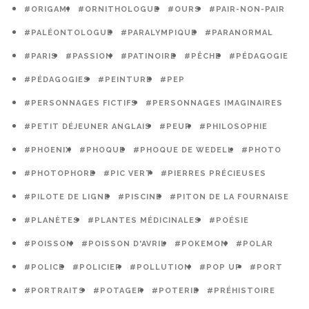
#ORIGAMI
#ORNITHOLOGUE
#OURS
#PAIR-NON-PAIR
#PALÉONTOLOGUE
#PARALYMPIQUE
#PARANORMAL
#PARIS
#PASSION
#PATINOIRE
#PÊCHE
#PÉDAGOGIE
#PÉDAGOGIES
#PEINTURE
#PEP
#PERSONNAGES FICTIFS
#PERSONNAGES IMAGINAIRES
#PETIT DÉJEUNER ANGLAIS
#PEUR
#PHILOSOPHIE
#PHOENIX
#PHOQUE
#PHOQUE DE WEDELL
#PHOTO
#PHOTOPHORE
#PIC VERT
#PIERRES PRÉCIEUSES
#PILOTE DE LIGNE
#PISCINE
#PITON DE LA FOURNAISE
#PLANÈTES
#PLANTES MÉDICINALES
#POÉSIE
#POISSON
#POISSON D'AVRIL
#POKEMON
#POLAR
#POLICE
#POLICIER
#POLLUTION
#POP UP
#PORT
#PORTRAITS
#POTAGER
#POTERIE
#PRÉHISTOIRE