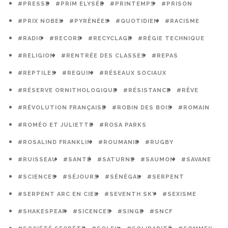
#PRESSE
#PRIM ELYSÉE
#PRINTEMPS
#PRISON
#PRIX NOBEL
#PYRÉNÉES
#QUOTIDIEN
#RACISME
#RADIO
#RECORD
#RECYCLAGE
#RÉGIE TECHNIQUE
#RELIGION
#RENTRÉE DES CLASSES
#REPAS
#REPTILES
#REQUIN
#RÉSEAUX SOCIAUX
#RÉSERVE ORNITHOLOGIQUE
#RÉSISTANCE
#RÊVE
#RÉVOLUTION FRANÇAISE
#ROBIN DES BOIS
#ROMAIN
#ROMÉO ET JULIETTE
#ROSA PARKS
#ROSALIND FRANKLIN
#ROUMANIE
#RUGBY
#RUISSEAU
#SANTÉ
#SATURNE
#SAUMON
#SAVANE
#SCIENCES
#SÉJOURS
#SÉNÉGAL
#SERPENT
#SERPENT ARC EN CIEL
#SEVENTH SKY
#SEXISME
#SHAKESPEAR
#SICENCES
#SINGE
#SNCF