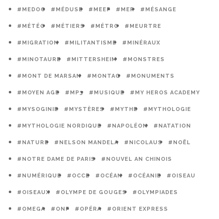
#MEDOC
#MÉDUSE
#MEEF
#MER
#MÉSANGE
#MÉTÉO
#MÉTIERS
#MÉTRO
#MEURTRE
#MIGRATION
#MILITANTISME
#MINÉRAUX
#MINOTAURE
#MITTERSHEIM
#MONSTRES
#MONT DE MARSAN
#MONTAG
#MONUMENTS
#MOYEN AGE
#MP3
#MUSIQUE
#MY HEROS ACADEMY
#MYSOGINIE
#MYSTÈRES
#MYTHE
#MYTHOLOGIE
#MYTHOLOGIE NORDIQUE
#NAPOLÉON
#NATATION
#NATURE
#NELSON MANDELA
#NICOLAUS
#NOËL
#NOTRE DAME DE PARIS
#NOUVEL AN CHINOIS
#NUMÉRIQUE
#OCCE
#OCÉAN
#OCÉANIE
#OISEAU
#OISEAUX
#OLYMPE DE GOUGES
#OLYMPIADES
#OMEGA
#ONF
#OPÉRA
#ORIENT EXPRESS