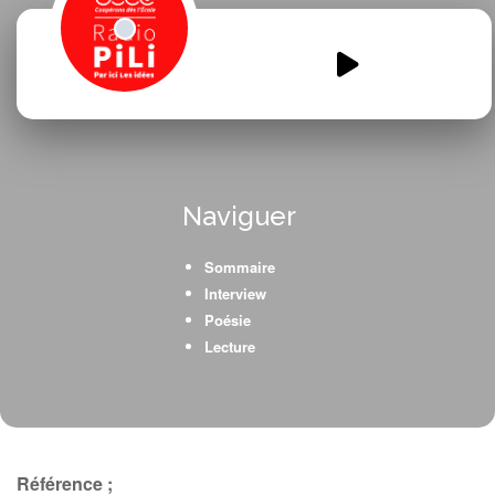
Blum-radio-emission-2.mp3
00:00
00:00
Naviguer
Sommaire
Interview
Poésie
Lecture
Référence ;