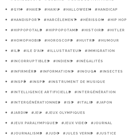
#GYM
#HAIES
#HAIKU
#HALLOWEEN
#HANDICAP
#HANDISPORT
#HARCÈLEMENT
#HÉRISSON
#HIP HOP
#HIPPOPOTALE
#HIPPOPOTAME
#HISTOIRE
#HITLER
#HOMOPHOBIE
#HOROSCOPE
#HUITRE
#HUMOUR
#ILE
#ILE D'AIX
#ILLUSTRATEUR
#IMMIGRATION
#INCORRUPTIBLES
#INDIENS
#INÉGALITÉS
#INFIRMIÈRE
#INFORMATIONS
#INOUQA
#INSECTES
#INSPÉ
#INSPE
#INSTRUMENT DE MUSIQUE
#INTELLIGENCE ARTIFICIELLE
#INTERGÉNÉRATION
#INTERGÉNÉRATIONNEL
#ISS
#ITALIE
#JAPON
#JARDIN
#JEU
#JEUX OLYMPIQUES
#JEUX PARALYMPIQUES
#JEUX VIDEO
#JOURNAL
#JOURNALISME
#JUDO
#JULES VERNE
#JUSTICE