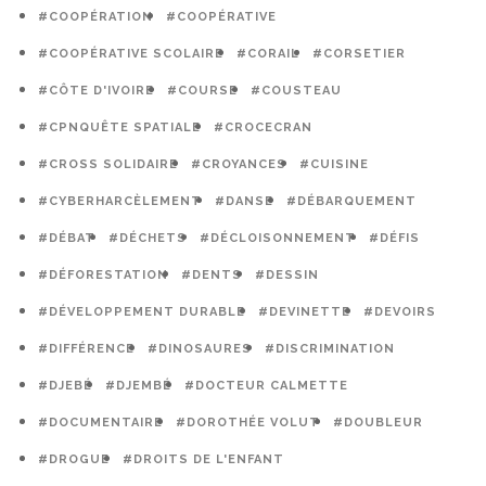
#COOPÉRATION
#COOPÉRATIVE
#COOPÉRATIVE SCOLAIRE
#CORAIL
#CORSETIER
#CÔTE D'IVOIRE
#COURSE
#COUSTEAU
#CPNQUÊTE SPATIALE
#CROCECRAN
#CROSS SOLIDAIRE
#CROYANCES
#CUISINE
#CYBERHARCÈLEMENT
#DANSE
#DÉBARQUEMENT
#DÉBAT
#DÉCHETS
#DÉCLOISONNEMENT
#DÉFIS
#DÉFORESTATION
#DENTS
#DESSIN
#DÉVELOPPEMENT DURABLE
#DEVINETTE
#DEVOIRS
#DIFFÉRENCE
#DINOSAURES
#DISCRIMINATION
#DJEBÉ
#DJEMBÉ
#DOCTEUR CALMETTE
#DOCUMENTAIRE
#DOROTHÉE VOLUT
#DOUBLEUR
#DROGUE
#DROITS DE L'ENFANT