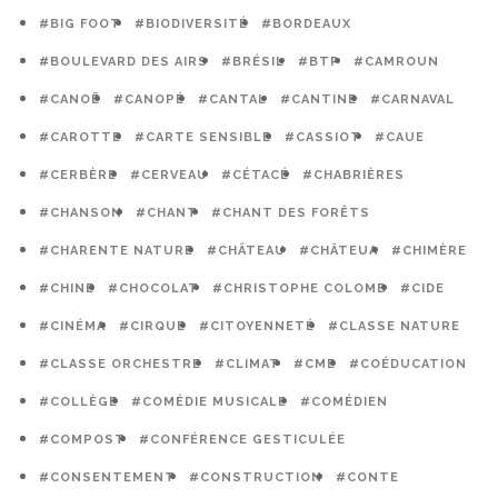
#BIG FOOT
#BIODIVERSITÉ
#BORDEAUX
#BOULEVARD DES AIRS
#BRÉSIL
#BTP
#CAMROUN
#CANOË
#CANOPÉ
#CANTAL
#CANTINE
#CARNAVAL
#CAROTTE
#CARTE SENSIBLE
#CASSIOT
#CAUE
#CERBÈRE
#CERVEAU
#CÉTACÉ
#CHABRIÈRES
#CHANSON
#CHANT
#CHANT DES FORÊTS
#CHARENTE NATURE
#CHÂTEAU
#CHÂTEUA
#CHIMÈRE
#CHINE
#CHOCOLAT
#CHRISTOPHE COLOMB
#CIDE
#CINÉMA
#CIRQUE
#CITOYENNETÉ
#CLASSE NATURE
#CLASSE ORCHESTRE
#CLIMAT
#CME
#COÉDUCATION
#COLLÈGE
#COMÉDIE MUSICALE
#COMÉDIEN
#COMPOST
#CONFÉRENCE GESTICULÉE
#CONSENTEMENT
#CONSTRUCTION
#CONTE