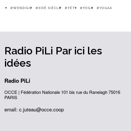
#WENDIGO
#XIXÈ SIÈCLE
#YÉTI
#YOGA
#YOGAA
Radio PiLi
Par ici
les
idées
Radio PiLi
OCCE | Fédération Nationale
101 bis rue du Ranelagh
75016
PARIS
email: c.juteau@occe.coop