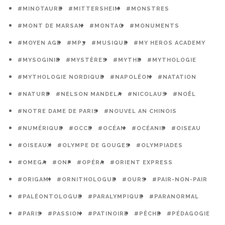
#MINOTAURE
#MITTERSHEIM
#MONSTRES
#MONT DE MARSAN
#MONTAG
#MONUMENTS
#MOYEN AGE
#MP3
#MUSIQUE
#MY HEROS ACADEMY
#MYSOGINIE
#MYSTÈRES
#MYTHE
#MYTHOLOGIE
#MYTHOLOGIE NORDIQUE
#NAPOLÉON
#NATATION
#NATURE
#NELSON MANDELA
#NICOLAUS
#NOËL
#NOTRE DAME DE PARIS
#NOUVEL AN CHINOIS
#NUMÉRIQUE
#OCCE
#OCÉAN
#OCÉANIE
#OISEAU
#OISEAUX
#OLYMPE DE GOUGES
#OLYMPIADES
#OMEGA
#ONF
#OPÉRA
#ORIENT EXPRESS
#ORIGAMI
#ORNITHOLOGUE
#OURS
#PAIR-NON-PAIR
#PALÉONTOLOGUE
#PARALYMPIQUE
#PARANORMAL
#PARIS
#PASSION
#PATINOIRE
#PÊCHE
#PÉDAGOGIE