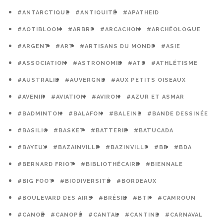
#ANTARCTIQUE
#ANTIQUITÉ
#APATHEID
#AQTIBLOOM
#ARBRE
#ARCACHON
#ARCHÉOLOGUE
#ARGENT
#ART
#ARTISANS DU MONDE
#ASIE
#ASSOCIATION
#ASTRONOMIE
#ATE
#ATHLÉTISME
#AUSTRALIE
#AUVERGNE
#AUX PETITS OISEAUX
#AVENIR
#AVIATION
#AVIRON
#AZUR ET ASMAR
#BADMINTON
#BALAFON
#BALEINE
#BANDE DESSINÉE
#BASILIC
#BASKET
#BATTERIE
#BATUCADA
#BAYEUX
#BAZAINVILLE
#BAZINVILLE
#BD
#BDA
#BERNARD FRIOT
#BIBLIOTHÉCAIRE
#BIENNALE
#BIG FOOT
#BIODIVERSITÉ
#BORDEAUX
#BOULEVARD DES AIRS
#BRÉSIL
#BTP
#CAMROUN
#CANOË
#CANOPÉ
#CANTAL
#CANTINE
#CARNAVAL