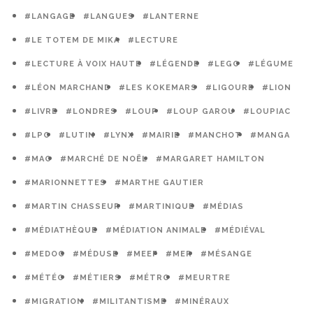
#LANGAGE
#LANGUES
#LANTERNE
#LE TOTEM DE MIKA
#LECTURE
#LECTURE À VOIX HAUTE
#LÉGENDE
#LEGO
#LÉGUME
#LÉON MARCHAND
#LES KOKEMARS
#LIGOURE
#LION
#LIVRE
#LONDRES
#LOUP
#LOUP GAROU
#LOUPIAC
#LPO
#LUTIN
#LYNX
#MAIRIE
#MANCHOT
#MANGA
#MAO
#MARCHÉ DE NOËL
#MARGARET HAMILTON
#MARIONNETTES
#MARTHE GAUTIER
#MARTIN CHASSEUR
#MARTINIQUE
#MÉDIAS
#MÉDIATHÈQUE
#MÉDIATION ANIMALE
#MÉDIÉVAL
#MEDOC
#MÉDUSE
#MEEF
#MER
#MÉSANGE
#MÉTÉO
#MÉTIERS
#MÉTRO
#MEURTRE
#MIGRATION
#MILITANTISME
#MINÉRAUX