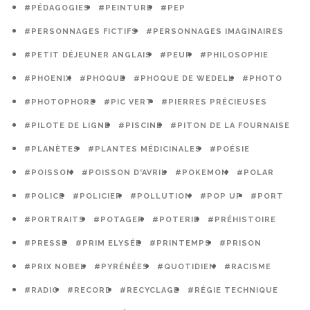
#PÉDAGOGIES
#PEINTURE
#PEP
#PERSONNAGES FICTIFS
#PERSONNAGES IMAGINAIRES
#PETIT DÉJEUNER ANGLAIS
#PEUR
#PHILOSOPHIE
#PHOENIX
#PHOQUE
#PHOQUE DE WEDELL
#PHOTO
#PHOTOPHORE
#PIC VERT
#PIERRES PRÉCIEUSES
#PILOTE DE LIGNE
#PISCINE
#PITON DE LA FOURNAISE
#PLANÈTES
#PLANTES MÉDICINALES
#POÉSIE
#POISSON
#POISSON D'AVRIL
#POKEMON
#POLAR
#POLICE
#POLICIER
#POLLUTION
#POP UP
#PORT
#PORTRAITS
#POTAGER
#POTERIE
#PRÉHISTOIRE
#PRESSE
#PRIM ELYSÉE
#PRINTEMPS
#PRISON
#PRIX NOBEL
#PYRÉNÉES
#QUOTIDIEN
#RACISME
#RADIO
#RECORD
#RECYCLAGE
#RÉGIE TECHNIQUE