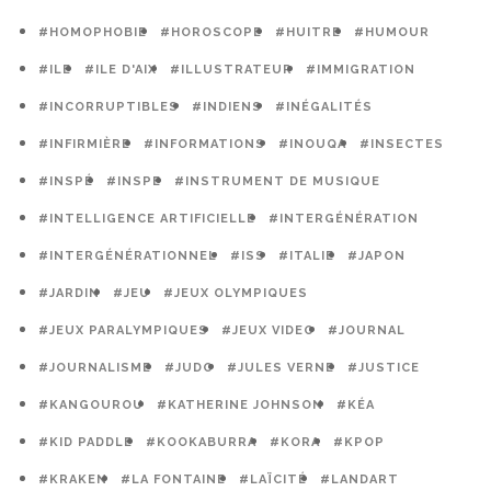
#HOMOPHOBIE
#HOROSCOPE
#HUITRE
#HUMOUR
#ILE
#ILE D'AIX
#ILLUSTRATEUR
#IMMIGRATION
#INCORRUPTIBLES
#INDIENS
#INÉGALITÉS
#INFIRMIÈRE
#INFORMATIONS
#INOUQA
#INSECTES
#INSPÉ
#INSPE
#INSTRUMENT DE MUSIQUE
#INTELLIGENCE ARTIFICIELLE
#INTERGÉNÉRATION
#INTERGÉNÉRATIONNEL
#ISS
#ITALIE
#JAPON
#JARDIN
#JEU
#JEUX OLYMPIQUES
#JEUX PARALYMPIQUES
#JEUX VIDEO
#JOURNAL
#JOURNALISME
#JUDO
#JULES VERNE
#JUSTICE
#KANGOUROU
#KATHERINE JOHNSON
#KÉA
#KID PADDLE
#KOOKABURRA
#KORA
#KPOP
#KRAKEN
#LA FONTAINE
#LAÏCITÉ
#LANDART