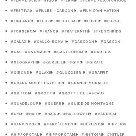
#FEMME SCIENTIFIQUE
#FERME
#FERME PÉDAGOGIQUE
#FESTIVAL
#FILLES - GARÇONS
#FILM D'ANIMATION
#FINLANDE
#FLORE
#FOOTBALL
#FORÊT
#FORGE
#FORGERON
#FRANCE
#FRATERNITÉ
#FRENCHKIDS
#GALAXIE
#GALLO-ROMAIN
#GASCOGNE
#GASCON
#GASTRONOMADES
#GASTRONOMIE
#GAULOIS
#GÉOGRAPHIE
#GERBILLE
#GIMS
#GIRAFE
#GIRONDE
#GLAXIE
#GLUCOSERIE
#GRAFFITI
#GRAND MUSÉE ÉGYPTIEN
#GRANDE MURAILLE
#GRIFFON
#GROTTE
#GROTTE DE LASCAUX
#GUADELOUPE
#GUERRE
#GUIDE DE MONTAGNE
#GYM
#HAIES
#HAIKU
#HALLOWEEN
#HANDICAP
#HANDISPORT
#HARCÈLEMENT
#HÉRISSON
#HIP HOP
#HIPPOPOTALE
#HIPPOPOTAME
#HISTOIRE
#HITLER