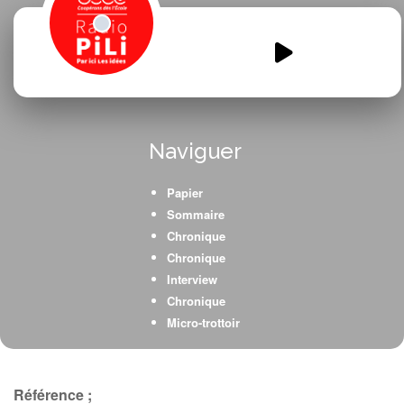
Festival-litterature-BALARD3-
1.mp3
00:00
00:00
Naviguer
Papier
Sommaire
Chronique
Chronique
Interview
Chronique
Micro-trottoir
Référence ;