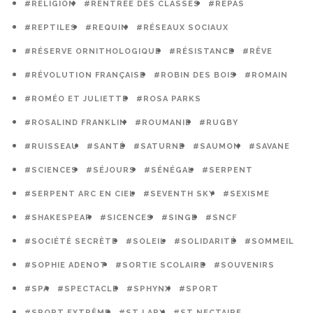
#RELIGION
#RENTRÉE DES CLASSES
#REPAS
#REPTILES
#REQUIN
#RÉSEAUX SOCIAUX
#RÉSERVE ORNITHOLOGIQUE
#RÉSISTANCE
#RÊVE
#RÉVOLUTION FRANÇAISE
#ROBIN DES BOIS
#ROMAIN
#ROMÉO ET JULIETTE
#ROSA PARKS
#ROSALIND FRANKLIN
#ROUMANIE
#RUGBY
#RUISSEAU
#SANTÉ
#SATURNE
#SAUMON
#SAVANE
#SCIENCES
#SÉJOURS
#SÉNÉGAL
#SERPENT
#SERPENT ARC EN CIEL
#SEVENTH SKY
#SEXISME
#SHAKESPEAR
#SICENCES
#SINGE
#SNCF
#SOCIÉTÉ SECRÈTE
#SOLEIL
#SOLIDARITÉ
#SOMMEIL
#SOPHIE ADENOT
#SORTIE SCOLAIRE
#SOUVENIRS
#SPA
#SPECTACLE
#SPHYNX
#SPORT
#SPORT EXTRÊME
#ST LARY
#ST NECTAIRE