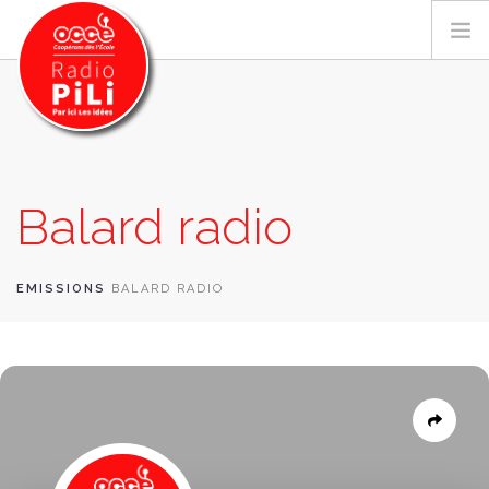
PRÉSENTATION
Balard radio
GRILLE DES PROGRAMMES
EMISSIONS / PODCASTS
SUR LE TERRITOIRE
EMISSIONS
BALARD RADIO
RESSOURCES
LES ACTU.
RECHERCHER
CONTACT