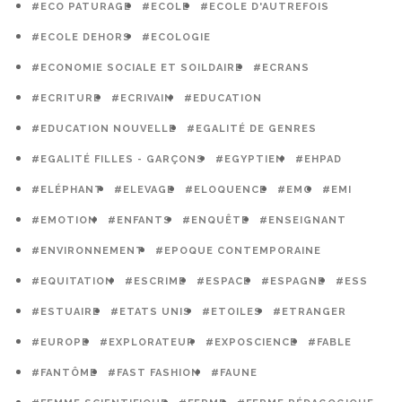
#ECO PATURAGE
#ECOLE
#ECOLE D'AUTREFOIS
#ECOLE DEHORS
#ECOLOGIE
#ECONOMIE SOCIALE ET SOILDAIRE
#ECRANS
#ECRITURE
#ECRIVAIN
#EDUCATION
#EDUCATION NOUVELLE
#EGALITÉ DE GENRES
#EGALITÉ FILLES - GARÇONS
#EGYPTIEN
#EHPAD
#ELÉPHANT
#ELEVAGE
#ELOQUENCE
#EMC
#EMI
#EMOTION
#ENFANTS
#ENQUÊTE
#ENSEIGNANT
#ENVIRONNEMENT
#EPOQUE CONTEMPORAINE
#EQUITATION
#ESCRIME
#ESPACE
#ESPAGNE
#ESS
#ESTUAIRE
#ETATS UNIS
#ETOILES
#ETRANGER
#EUROPE
#EXPLORATEUR
#EXPOSCIENCE
#FABLE
#FANTÔME
#FAST FASHION
#FAUNE