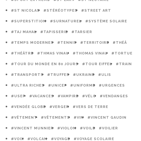
#ST NICOLAS
#STÉRÉOTYPES
#STREET ART
#SUPERSTITION
#SURNATUREL
#SYSTÈME SOLAIRE
#TAJ MAHAL
#TAPISSERIE
#TARSIER
#TEMPS MODERNES
#TENNIS
#TERRITOIRE
#THÉÂ
#THÉÂTRE
#THMAS VINAU
#THOMAS VINAU
#TORTUE
#TOUR DU MONDE EN 80 JOURS
#TOUR EIFFEL
#TRAIN
#TRANSPORTS
#TRUFFES
#UKRAINE
#ULIS
#ULTRA RICHES
#UNICEF
#UNIFORME
#URGENCES
#USEP
#VACANCES
#VAMPIRE
#VÉLO
#VENDANGES
#VENDÉE GLOBE
#VERGER
#VERS DE TERRE
#VÊTEMENT
#VÊTEMENTS
#VIN
#VINCENT GAUDIN
#VINCENT MUNNIER
#VIOLON
#VOILE
#VOILIER
#VOIX
#VOLCAN
#VOYAGE
#VOYAGE SCOLAIRE