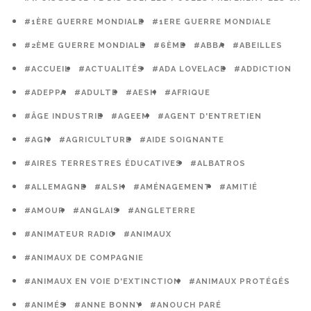
#1ÈRE GUERRE MONDIALE
#1ERE GUERRE MONDIALE
#2ÈME GUERRE MONDIALE
#6ÈME
#ABBA
#ABEILLES
#ACCUEIL
#ACTUALITÉS
#ADA LOVELACE
#ADDICTION
#ADEPPA
#ADULTE
#AESH
#AFRIQUE
#ÂGE INDUSTRIE
#AGEEM
#AGENT D'ENTRETIEN
#AGN
#AGRICULTURE
#AIDE SOIGNANTE
#AIRES TERRESTRES ÉDUCATIVES
#ALBATROS
#ALLEMAGNE
#ALSH
#AMÉNAGEMENT
#AMITIÉ
#AMOUR
#ANGLAIS
#ANGLETERRE
#ANIMATEUR RADIO
#ANIMAUX
#ANIMAUX DE COMPAGNIE
#ANIMAUX EN VOIE D'EXTINCTION
#ANIMAUX PROTÉGÉS
#ANIMÉS
#ANNE BONNY
#ANOUCH PARÉ