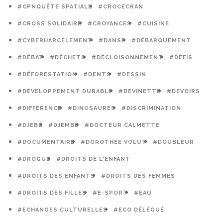
#CPNQUÊTE SPATIALE
#CROCECRAN
#CROSS SOLIDAIRE
#CROYANCES
#CUISINE
#CYBERHARCÈLEMENT
#DANSE
#DÉBARQUEMENT
#DÉBAT
#DÉCHETS
#DÉCLOISONNEMENT
#DÉFIS
#DÉFORESTATION
#DENTS
#DESSIN
#DÉVELOPPEMENT DURABLE
#DEVINETTE
#DEVOIRS
#DIFFÉRENCE
#DINOSAURES
#DISCRIMINATION
#DJEBÉ
#DJEMBÉ
#DOCTEUR CALMETTE
#DOCUMENTAIRE
#DOROTHÉE VOLUT
#DOUBLEUR
#DROGUE
#DROITS DE L'ENFANT
#DROITS DES ENFANTS
#DROITS DES FEMMES
#DROITS DES FILLES
#E-SPORT
#EAU
#ECHANGES CULTURELLES
#ECO DÉLÉGUÉ