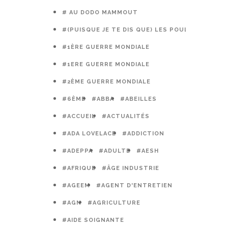
# AU DODO MAMMOUT
#(PUISQUE JE TE DIS QUE) LES POULES PRÉFÈR
#1ÈRE GUERRE MONDIALE
#1ERE GUERRE MONDIALE
#2ÈME GUERRE MONDIALE
#6ÈME
#ABBA
#ABEILLES
#ACCUEIL
#ACTUALITÉS
#ADA LOVELACE
#ADDICTION
#ADEPPA
#ADULTE
#AESH
#AFRIQUE
#ÂGE INDUSTRIE
#AGEEM
#AGENT D'ENTRETIEN
#AGN
#AGRICULTURE
#AIDE SOIGNANTE