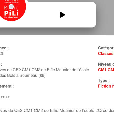
podcast-Au-dodo-mammout-
Bourneau.mp3
00:00
00:00
nce ;
Catégori
33
Classes
:
Niveau d
ves de CE2 CM1 CM2 de Elfie Meunier de l'école
CM1
CM
des Bois à Bourneau (85)
Type :
ement :
Fiction
CTURE
èves de CE2 CM1 CM2 de Elfie Meunier de l’école L’Orée des 