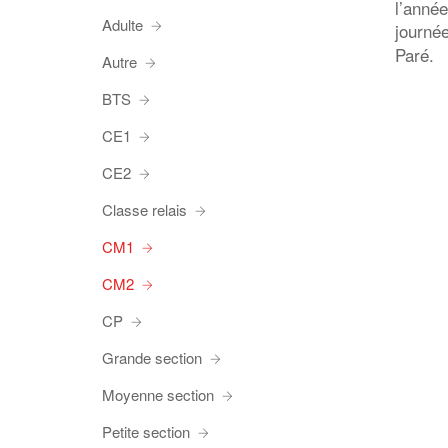
l’année
Adulte
journé
Paré.
Autre
BTS
CE1
CE2
Classe relais
CM1
CM2
CP
Grande section
Moyenne section
Petite section