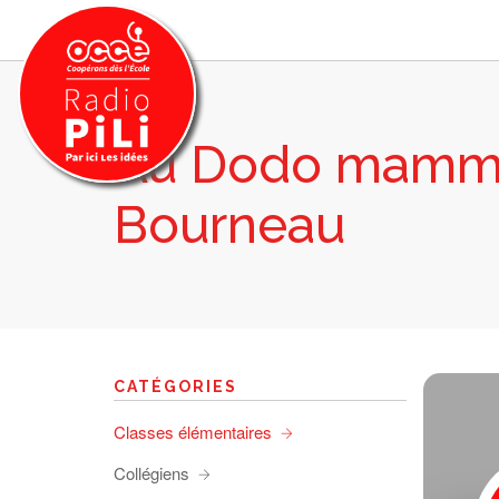
Au Dodo mamm
PRÉSENTATION
Bourneau
GRILLE DES PROGRAMMES
EMISSIONS / PODCASTS
SUR LE TERRITOIRE
RESSOURCES
LES ACTU.
CATÉGORIES
RECHERCHER
Classes élémentaires
CONTACT
Collégiens