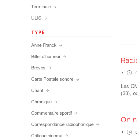
Terminale
ULIS
TYPE
Anne Franck
Billet d'humeur
Radi
Brèves
Carte Postale sonore
Les CM1
Chant
(33), o
Chronique
Commentaire sportif
On n
Correspondance radiophonique
Critique cinéma