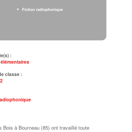
Fiction radiophonique
e(s) :
 élémentaires
e classe :
2
 radiophonique
Bois à Bourneau (85) ont travaillé toute