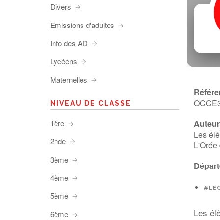
Divers
Emissions d'adultes
Info des AD
Lycéens
Maternelles
Référe
OCCE
NIVEAU DE CLASSE
1ère
Auteur 
Les élè
2nde
L'Orée 
3ème
Départ
4ème
#LE
5ème
Les él
6ème