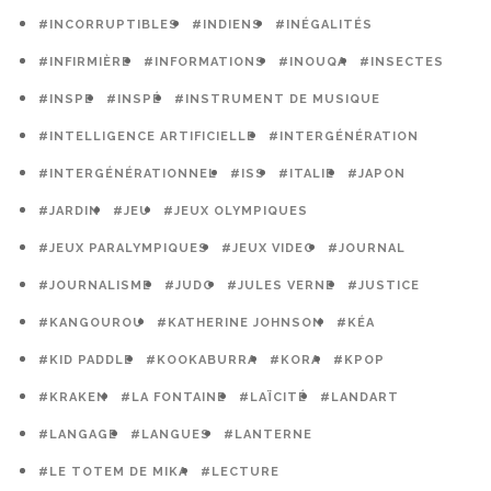
#INCORRUPTIBLES
#INDIENS
#INÉGALITÉS
#INFIRMIÈRE
#INFORMATIONS
#INOUQA
#INSECTES
#INSPE
#INSPÉ
#INSTRUMENT DE MUSIQUE
#INTELLIGENCE ARTIFICIELLE
#INTERGÉNÉRATION
#INTERGÉNÉRATIONNEL
#ISS
#ITALIE
#JAPON
#JARDIN
#JEU
#JEUX OLYMPIQUES
#JEUX PARALYMPIQUES
#JEUX VIDEO
#JOURNAL
#JOURNALISME
#JUDO
#JULES VERNE
#JUSTICE
#KANGOUROU
#KATHERINE JOHNSON
#KÉA
#KID PADDLE
#KOOKABURRA
#KORA
#KPOP
#KRAKEN
#LA FONTAINE
#LAÏCITÉ
#LANDART
#LANGAGE
#LANGUES
#LANTERNE
#LE TOTEM DE MIKA
#LECTURE