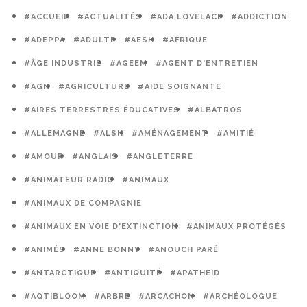
#ACCUEIL
#ACTUALITÉS
#ADA LOVELACE
#ADDICTION
#ADEPPA
#ADULTE
#AESH
#AFRIQUE
#ÂGE INDUSTRIE
#AGEEM
#AGENT D'ENTRETIEN
#AGN
#AGRICULTURE
#AIDE SOIGNANTE
#AIRES TERRESTRES ÉDUCATIVES
#ALBATROS
#ALLEMAGNE
#ALSH
#AMÉNAGEMENT
#AMITIÉ
#AMOUR
#ANGLAIS
#ANGLETERRE
#ANIMATEUR RADIO
#ANIMAUX
#ANIMAUX DE COMPAGNIE
#ANIMAUX EN VOIE D'EXTINCTION
#ANIMAUX PROTÉGÉS
#ANIMÉS
#ANNE BONNY
#ANOUCH PARÉ
#ANTARCTIQUE
#ANTIQUITÉ
#APATHEID
#AQTIBLOOM
#ARBRE
#ARCACHON
#ARCHÉOLOGUE