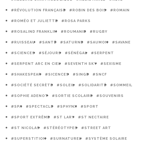
#RÉVOLUTION FRANÇAISE
#ROBIN DES BOIS
#ROMAIN
#ROMÉO ET JULIETTE
#ROSA PARKS
#ROSALIND FRANKLIN
#ROUMANIE
#RUGBY
#RUISSEAU
#SANTÉ
#SATURNE
#SAUMON
#SAVANE
#SCIENCES
#SÉJOURS
#SÉNÉGAL
#SERPENT
#SERPENT ARC EN CIEL
#SEVENTH SKY
#SEXISME
#SHAKESPEAR
#SICENCES
#SINGE
#SNCF
#SOCIÉTÉ SECRÈTE
#SOLEIL
#SOLIDARITÉ
#SOMMEIL
#SOPHIE ADENOT
#SORTIE SCOLAIRE
#SOUVENIRS
#SPA
#SPECTACLE
#SPHYNX
#SPORT
#SPORT EXTRÊME
#ST LARY
#ST NECTAIRE
#ST NICOLAS
#STÉRÉOTYPES
#STREET ART
#SUPERSTITION
#SURNATUREL
#SYSTÈME SOLAIRE