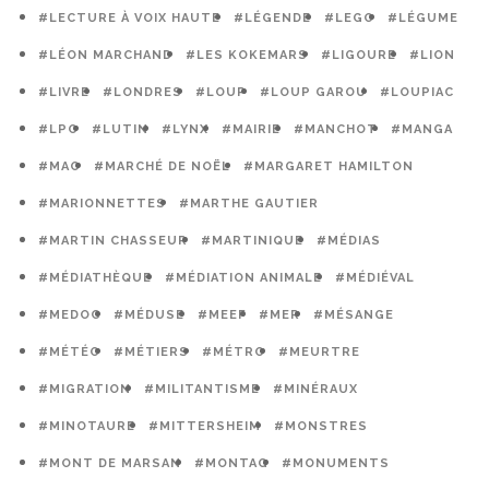
#LECTURE À VOIX HAUTE
#LÉGENDE
#LEGO
#LÉGUME
#LÉON MARCHAND
#LES KOKEMARS
#LIGOURE
#LION
#LIVRE
#LONDRES
#LOUP
#LOUP GAROU
#LOUPIAC
#LPO
#LUTIN
#LYNX
#MAIRIE
#MANCHOT
#MANGA
#MAO
#MARCHÉ DE NOËL
#MARGARET HAMILTON
#MARIONNETTES
#MARTHE GAUTIER
#MARTIN CHASSEUR
#MARTINIQUE
#MÉDIAS
#MÉDIATHÈQUE
#MÉDIATION ANIMALE
#MÉDIÉVAL
#MEDOC
#MÉDUSE
#MEEF
#MER
#MÉSANGE
#MÉTÉO
#MÉTIERS
#MÉTRO
#MEURTRE
#MIGRATION
#MILITANTISME
#MINÉRAUX
#MINOTAURE
#MITTERSHEIM
#MONSTRES
#MONT DE MARSAN
#MONTAG
#MONUMENTS