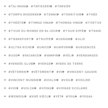
#TAJ MAHAL
#TAPISSERIE
#TARSIER
#TEMPS MODERNES
#TENNIS
#TERRITOIRE
#THÉÂ
#THÉÂTRE
#THMAS VINAU
#THOMAS VINAU
#TORTUE
#TOUR DU MONDE EN 80 JOURS
#TOUR EIFFEL
#TRAIN
#TRANSPORTS
#TRUFFES
#UKRAINE
#ULIS
#ULTRA RICHES
#UNICEF
#UNIFORME
#URGENCES
#USEP
#VACANCES
#VAMPIRE
#VÉLO
#VENDANGES
#VENDÉE GLOBE
#VERGER
#VERS DE TERRE
#VÊTEMENT
#VÊTEMENTS
#VIN
#VINCENT GAUDIN
#VINCENT MUNNIER
#VIOLON
#VOILE
#VOILIER
#VOIX
#VOLCAN
#VOYAGE
#VOYAGE SCOLAIRE
#WENDIGO
#XIXÈ SIÈCLE
#YÉTI
#YOGA
#YOGAA