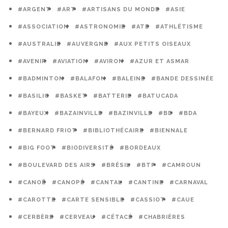
#ARGENT
#ART
#ARTISANS DU MONDE
#ASIE
#ASSOCIATION
#ASTRONOMIE
#ATE
#ATHLÉTISME
#AUSTRALIE
#AUVERGNE
#AUX PETITS OISEAUX
#AVENIR
#AVIATION
#AVIRON
#AZUR ET ASMAR
#BADMINTON
#BALAFON
#BALEINE
#BANDE DESSINÉE
#BASILIC
#BASKET
#BATTERIE
#BATUCADA
#BAYEUX
#BAZAINVILLE
#BAZINVILLE
#BD
#BDA
#BERNARD FRIOT
#BIBLIOTHÉCAIRE
#BIENNALE
#BIG FOOT
#BIODIVERSITÉ
#BORDEAUX
#BOULEVARD DES AIRS
#BRÉSIL
#BTP
#CAMROUN
#CANOË
#CANOPÉ
#CANTAL
#CANTINE
#CARNAVAL
#CAROTTE
#CARTE SENSIBLE
#CASSIOT
#CAUE
#CERBÈRE
#CERVEAU
#CÉTACÉ
#CHABRIÈRES