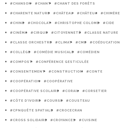
#CHANSON
#CHANT
#CHANT DES FORÊTS
#CHARENTE NATURE
#CHÂTEAU
#CHÂTEUA
#CHIMÈRE
#CHINE
#CHOCOLAT
#CHRISTOPHE COLOMB
#CIDE
#CINÉMA
#CIRQUE
#CITOYENNETÉ
#CLASSE NATURE
#CLASSE ORCHESTRE
#CLIMAT
#CME
#COÉDUCATION
#COLLÈGE
#COMÉDIE MUSICALE
#COMÉDIEN
#COMPOST
#CONFÉRENCE GESTICULÉE
#CONSENTEMENT
#CONSTRUCTION
#CONTE
#COOPÉRATION
#COOPÉRATIVE
#COOPÉRATIVE SCOLAIRE
#CORAIL
#CORSETIER
#CÔTE D'IVOIRE
#COURSE
#COUSTEAU
#CPNQUÊTE SPATIALE
#CROCECRAN
#CROSS SOLIDAIRE
#CROYANCES
#CUISINE