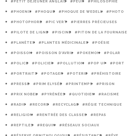
#PETIT DÉJEUNER ANGLAIS
#PEUR
#PHILOSOPHIE
#PHOENIX
#PHOQUE
#PHOQUE DE WEDELL
#PHOTO
#PHOTOPHORE
#PIC VERT
#PIERRES PRÉCIEUSES
#PILOTE DE LIGNE
#PISCINE
#PITON DE LA FOURNAISE
#PLANÈTES
#PLANTES MÉDICINALES
#POÉSIE
#POISSON
#POISSON D'AVRIL
#POKEMON
#POLAR
#POLICE
#POLICIER
#POLLUTION
#POP UP
#PORT
#PORTRAITS
#POTAGER
#POTERIE
#PRÉHISTOIRE
#PRESSE
#PRIM ELYSÉE
#PRINTEMPS
#PRISON
#PRIX NOBEL
#PYRÉNÉES
#QUOTIDIEN
#RACISME
#RADIO
#RECORD
#RECYCLAGE
#RÉGIE TECHNIQUE
#RELIGION
#RENTRÉE DES CLASSES
#REPAS
#REPTILES
#REQUIN
#RÉSEAUX SOCIAUX
#RÉSERVE ORNITHOLOGIQUE
#RÉSISTANCE
#RÊVE