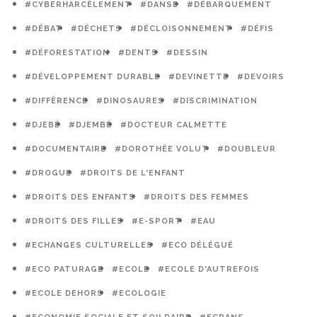
#CYBERHARCÈLEMENT
#DANSE
#DÉBARQUEMENT
#DÉBAT
#DÉCHETS
#DÉCLOISONNEMENT
#DÉFIS
#DÉFORESTATION
#DENTS
#DESSIN
#DÉVELOPPEMENT DURABLE
#DEVINETTE
#DEVOIRS
#DIFFÉRENCE
#DINOSAURES
#DISCRIMINATION
#DJEBÉ
#DJEMBÉ
#DOCTEUR CALMETTE
#DOCUMENTAIRE
#DOROTHÉE VOLUT
#DOUBLEUR
#DROGUE
#DROITS DE L'ENFANT
#DROITS DES ENFANTS
#DROITS DES FEMMES
#DROITS DES FILLES
#E-SPORT
#EAU
#ECHANGES CULTURELLES
#ECO DÉLÉGUÉ
#ECO PATURAGE
#ECOLE
#ECOLE D'AUTREFOIS
#ECOLE DEHORS
#ECOLOGIE