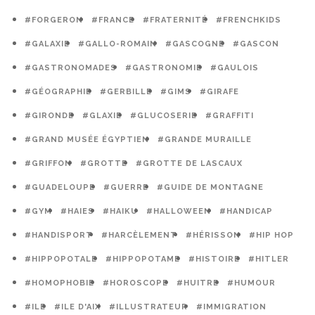
#FORGERON
#FRANCE
#FRATERNITÉ
#FRENCHKIDS
#GALAXIE
#GALLO-ROMAIN
#GASCOGNE
#GASCON
#GASTRONOMADES
#GASTRONOMIE
#GAULOIS
#GÉOGRAPHIE
#GERBILLE
#GIMS
#GIRAFE
#GIRONDE
#GLAXIE
#GLUCOSERIE
#GRAFFITI
#GRAND MUSÉE ÉGYPTIEN
#GRANDE MURAILLE
#GRIFFON
#GROTTE
#GROTTE DE LASCAUX
#GUADELOUPE
#GUERRE
#GUIDE DE MONTAGNE
#GYM
#HAIES
#HAIKU
#HALLOWEEN
#HANDICAP
#HANDISPORT
#HARCÈLEMENT
#HÉRISSON
#HIP HOP
#HIPPOPOTALE
#HIPPOPOTAME
#HISTOIRE
#HITLER
#HOMOPHOBIE
#HOROSCOPE
#HUITRE
#HUMOUR
#ILE
#ILE D'AIX
#ILLUSTRATEUR
#IMMIGRATION