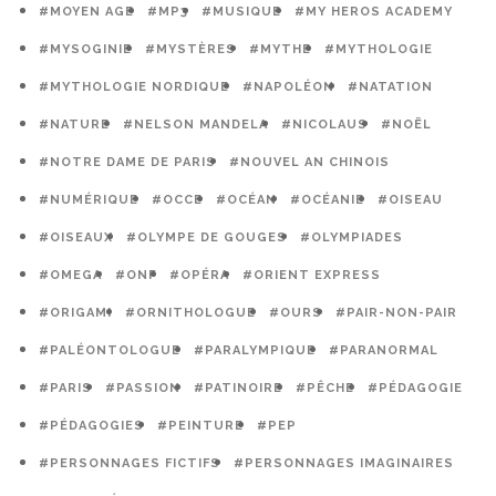
#MOYEN AGE
#MP3
#MUSIQUE
#MY HEROS ACADEMY
#MYSOGINIE
#MYSTÈRES
#MYTHE
#MYTHOLOGIE
#MYTHOLOGIE NORDIQUE
#NAPOLÉON
#NATATION
#NATURE
#NELSON MANDELA
#NICOLAUS
#NOËL
#NOTRE DAME DE PARIS
#NOUVEL AN CHINOIS
#NUMÉRIQUE
#OCCE
#OCÉAN
#OCÉANIE
#OISEAU
#OISEAUX
#OLYMPE DE GOUGES
#OLYMPIADES
#OMEGA
#ONF
#OPÉRA
#ORIENT EXPRESS
#ORIGAMI
#ORNITHOLOGUE
#OURS
#PAIR-NON-PAIR
#PALÉONTOLOGUE
#PARALYMPIQUE
#PARANORMAL
#PARIS
#PASSION
#PATINOIRE
#PÊCHE
#PÉDAGOGIE
#PÉDAGOGIES
#PEINTURE
#PEP
#PERSONNAGES FICTIFS
#PERSONNAGES IMAGINAIRES