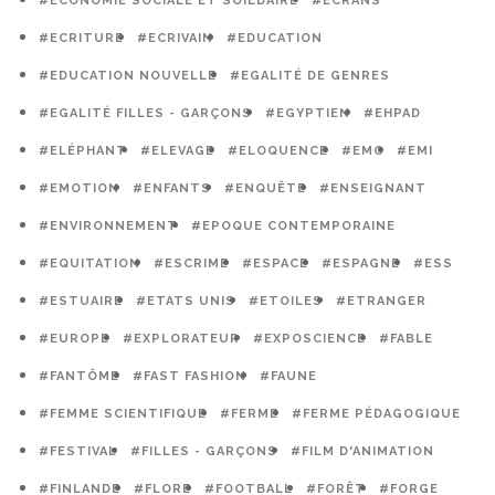
#ECONOMIE SOCIALE ET SOILDAIRE
#ECRANS
#ECRITURE
#ECRIVAIN
#EDUCATION
#EDUCATION NOUVELLE
#EGALITÉ DE GENRES
#EGALITÉ FILLES - GARÇONS
#EGYPTIEN
#EHPAD
#ELÉPHANT
#ELEVAGE
#ELOQUENCE
#EMC
#EMI
#EMOTION
#ENFANTS
#ENQUÊTE
#ENSEIGNANT
#ENVIRONNEMENT
#EPOQUE CONTEMPORAINE
#EQUITATION
#ESCRIME
#ESPACE
#ESPAGNE
#ESS
#ESTUAIRE
#ETATS UNIS
#ETOILES
#ETRANGER
#EUROPE
#EXPLORATEUR
#EXPOSCIENCE
#FABLE
#FANTÔME
#FAST FASHION
#FAUNE
#FEMME SCIENTIFIQUE
#FERME
#FERME PÉDAGOGIQUE
#FESTIVAL
#FILLES - GARÇONS
#FILM D'ANIMATION
#FINLANDE
#FLORE
#FOOTBALL
#FORÊT
#FORGE