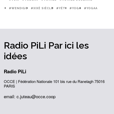
#WENDIGO
#XIXÈ SIÈCLE
#YÉTI
#YOGA
#YOGAA
Radio PiLi
Par ici
les
idées
Radio PiLi
OCCE | Fédération Nationale
101 bis rue du Ranelagh
75016
PARIS
email: c.juteau@occe.coop