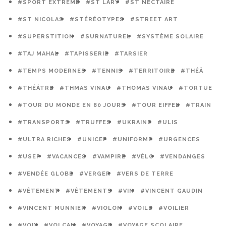
#SPORT EXTRÊME
#ST LARY
#ST NECTAIRE
#ST NICOLAS
#STÉRÉOTYPES
#STREET ART
#SUPERSTITION
#SURNATUREL
#SYSTÈME SOLAIRE
#TAJ MAHAL
#TAPISSERIE
#TARSIER
#TEMPS MODERNES
#TENNIS
#TERRITOIRE
#THÉÂ
#THÉÂTRE
#THMAS VINAU
#THOMAS VINAU
#TORTUE
#TOUR DU MONDE EN 80 JOURS
#TOUR EIFFEL
#TRAIN
#TRANSPORTS
#TRUFFES
#UKRAINE
#ULIS
#ULTRA RICHES
#UNICEF
#UNIFORME
#URGENCES
#USEP
#VACANCES
#VAMPIRE
#VÉLO
#VENDANGES
#VENDÉE GLOBE
#VERGER
#VERS DE TERRE
#VÊTEMENT
#VÊTEMENTS
#VIN
#VINCENT GAUDIN
#VINCENT MUNNIER
#VIOLON
#VOILE
#VOILIER
#VOIX
#VOLCAN
#VOYAGE
#VOYAGE SCOLAIRE