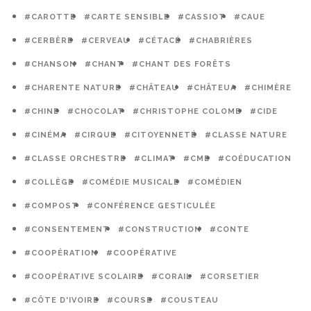
#CAROTTE
#CARTE SENSIBLE
#CASSIOT
#CAUE
#CERBÈRE
#CERVEAU
#CÉTACÉ
#CHABRIÈRES
#CHANSON
#CHANT
#CHANT DES FORÊTS
#CHARENTE NATURE
#CHÂTEAU
#CHÂTEUA
#CHIMÈRE
#CHINE
#CHOCOLAT
#CHRISTOPHE COLOMB
#CIDE
#CINÉMA
#CIRQUE
#CITOYENNETÉ
#CLASSE NATURE
#CLASSE ORCHESTRE
#CLIMAT
#CME
#COÉDUCATION
#COLLÈGE
#COMÉDIE MUSICALE
#COMÉDIEN
#COMPOST
#CONFÉRENCE GESTICULÉE
#CONSENTEMENT
#CONSTRUCTION
#CONTE
#COOPÉRATION
#COOPÉRATIVE
#COOPÉRATIVE SCOLAIRE
#CORAIL
#CORSETIER
#CÔTE D'IVOIRE
#COURSE
#COUSTEAU