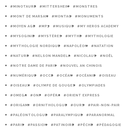
#MINOTAURE
#MITTERSHEIM
#MONSTRES
#MONT DE MARSAN
#MONTAG
#MONUMENTS
#MOYEN AGE
#MP3
#MUSIQUE
#MY HEROS ACADEMY
#MYSOGINIE
#MYSTÈRES
#MYTHE
#MYTHOLOGIE
#MYTHOLOGIE NORDIQUE
#NAPOLÉON
#NATATION
#NATURE
#NELSON MANDELA
#NICOLAUS
#NOËL
#NOTRE DAME DE PARIS
#NOUVEL AN CHINOIS
#NUMÉRIQUE
#OCCE
#OCÉAN
#OCÉANIE
#OISEAU
#OISEAUX
#OLYMPE DE GOUGES
#OLYMPIADES
#OMEGA
#ONF
#OPÉRA
#ORIENT EXPRESS
#ORIGAMI
#ORNITHOLOGUE
#OURS
#PAIR-NON-PAIR
#PALÉONTOLOGUE
#PARALYMPIQUE
#PARANORMAL
#PARIS
#PASSION
#PATINOIRE
#PÊCHE
#PÉDAGOGIE