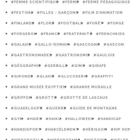
#FEMME SCIENTIFIQUE
#FERME
#FERME PÉDAGOGIQUE
#FESTIVAL
#FILLES - GARÇONS
#FILM D'ANIMATION
#FINLANDE
#FLORE
#FOOTBALL
#FORÊT
#FORGE
#FORGERON
#FRANCE
#FRATERNITÉ
#FRENCHKIDS
#GALAXIE
#GALLO-ROMAIN
#GASCOGNE
#GASCON
#GASTRONOMADES
#GASTRONOMIE
#GAULOIS
#GÉOGRAPHIE
#GERBILLE
#GIMS
#GIRAFE
#GIRONDE
#GLAXIE
#GLUCOSERIE
#GRAFFITI
#GRAND MUSÉE ÉGYPTIEN
#GRANDE MURAILLE
#GRIFFON
#GROTTE
#GROTTE DE LASCAUX
#GUADELOUPE
#GUERRE
#GUIDE DE MONTAGNE
#GYM
#HAIES
#HAIKU
#HALLOWEEN
#HANDICAP
#HANDISPORT
#HARCÈLEMENT
#HÉRISSON
#HIP HOP