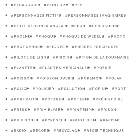
#PÉDAGOGIES
#PEINTURE
#PEP
#PERSONNAGES FICTIFS
#PERSONNAGES IMAGINAIRES
#PETIT DÉJEUNER ANGLAIS
#PEUR
#PHILOSOPHIE
#PHOENIX
#PHOQUE
#PHOQUE DE WEDELL
#PHOTO
#PHOTOPHORE
#PIC VERT
#PIERRES PRÉCIEUSES
#PILOTE DE LIGNE
#PISCINE
#PITON DE LA FOURNAISE
#PLANÈTES
#PLANTES MÉDICINALES
#POÉSIE
#POISSON
#POISSON D'AVRIL
#POKEMON
#POLAR
#POLICE
#POLICIER
#POLLUTION
#POP UP
#PORT
#PORTRAITS
#POTAGER
#POTERIE
#PRÉHISTOIRE
#PRESSE
#PRIM ELYSÉE
#PRINTEMPS
#PRISON
#PRIX NOBEL
#PYRÉNÉES
#QUOTIDIEN
#RACISME
#RADIO
#RECORD
#RECYCLAGE
#RÉGIE TECHNIQUE