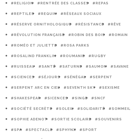
#RELIGION
#RENTRÉE DES CLASSES
#REPAS
#REPTILES
#REQUIN
#RÉSEAUX SOCIAUX
#RÉSERVE ORNITHOLOGIQUE
#RÉSISTANCE
#RÊVE
#RÉVOLUTION FRANÇAISE
#ROBIN DES BOIS
#ROMAIN
#ROMÉO ET JULIETTE
#ROSA PARKS
#ROSALIND FRANKLIN
#ROUMANIE
#RUGBY
#RUISSEAU
#SANTÉ
#SATURNE
#SAUMON
#SAVANE
#SCIENCES
#SÉJOURS
#SÉNÉGAL
#SERPENT
#SERPENT ARC EN CIEL
#SEVENTH SKY
#SEXISME
#SHAKESPEAR
#SICENCES
#SINGE
#SNCF
#SOCIÉTÉ SECRÈTE
#SOLEIL
#SOLIDARITÉ
#SOMMEIL
#SOPHIE ADENOT
#SORTIE SCOLAIRE
#SOUVENIRS
#SPA
#SPECTACLE
#SPHYNX
#SPORT