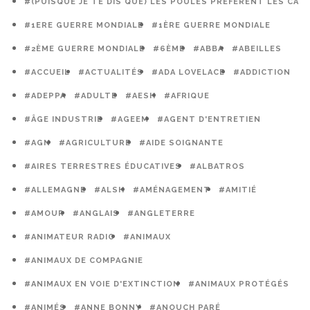
#(PUISQUE JE TE DIS QUE) LES POULES PRÉFÈRENT LES CAG
#1ERE GUERRE MONDIALE
#1ÈRE GUERRE MONDIALE
#2ÈME GUERRE MONDIALE
#6ÈME
#ABBA
#ABEILLES
#ACCUEIL
#ACTUALITÉS
#ADA LOVELACE
#ADDICTION
#ADEPPA
#ADULTE
#AESH
#AFRIQUE
#ÂGE INDUSTRIE
#AGEEM
#AGENT D'ENTRETIEN
#AGN
#AGRICULTURE
#AIDE SOIGNANTE
#AIRES TERRESTRES ÉDUCATIVES
#ALBATROS
#ALLEMAGNE
#ALSH
#AMÉNAGEMENT
#AMITIÉ
#AMOUR
#ANGLAIS
#ANGLETERRE
#ANIMATEUR RADIO
#ANIMAUX
#ANIMAUX DE COMPAGNIE
#ANIMAUX EN VOIE D'EXTINCTION
#ANIMAUX PROTÉGÉS
#ANIMÉS
#ANNE BONNY
#ANOUCH PARÉ