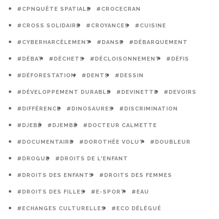
#CPNQUÊTE SPATIALE
#CROCECRAN
#CROSS SOLIDAIRE
#CROYANCES
#CUISINE
#CYBERHARCÈLEMENT
#DANSE
#DÉBARQUEMENT
#DÉBAT
#DÉCHETS
#DÉCLOISONNEMENT
#DÉFIS
#DÉFORESTATION
#DENTS
#DESSIN
#DÉVELOPPEMENT DURABLE
#DEVINETTE
#DEVOIRS
#DIFFÉRENCE
#DINOSAURES
#DISCRIMINATION
#DJEBÉ
#DJEMBÉ
#DOCTEUR CALMETTE
#DOCUMENTAIRE
#DOROTHÉE VOLUT
#DOUBLEUR
#DROGUE
#DROITS DE L'ENFANT
#DROITS DES ENFANTS
#DROITS DES FEMMES
#DROITS DES FILLES
#E-SPORT
#EAU
#ECHANGES CULTURELLES
#ECO DÉLÉGUÉ