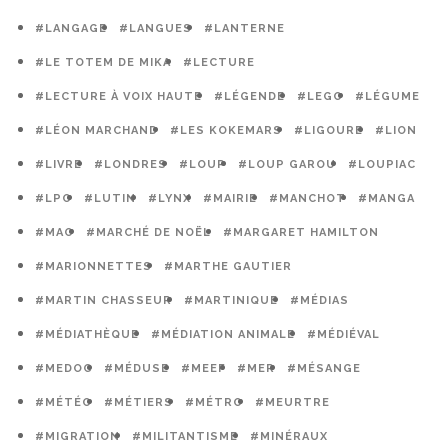
#LANGAGE
#LANGUES
#LANTERNE
#LE TOTEM DE MIKA
#LECTURE
#LECTURE À VOIX HAUTE
#LÉGENDE
#LEGO
#LÉGUME
#LÉON MARCHAND
#LES KOKEMARS
#LIGOURE
#LION
#LIVRE
#LONDRES
#LOUP
#LOUP GAROU
#LOUPIAC
#LPO
#LUTIN
#LYNX
#MAIRIE
#MANCHOT
#MANGA
#MAO
#MARCHÉ DE NOËL
#MARGARET HAMILTON
#MARIONNETTES
#MARTHE GAUTIER
#MARTIN CHASSEUR
#MARTINIQUE
#MÉDIAS
#MÉDIATHÈQUE
#MÉDIATION ANIMALE
#MÉDIÉVAL
#MEDOC
#MÉDUSE
#MEEF
#MER
#MÉSANGE
#MÉTÉO
#MÉTIERS
#MÉTRO
#MEURTRE
#MIGRATION
#MILITANTISME
#MINÉRAUX