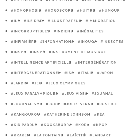
#HIPPOPOTALE
#HIPPOPOTAME
#HISTOIRE
#HITLER
#HOMOPHOBIE
#HOROSCOPE
#HUITRE
#HUMOUR
#ILE
#ILE D'AIX
#ILLUSTRATEUR
#IMMIGRATION
#INCORRUPTIBLES
#INDIENS
#INÉGALITÉS
#INFIRMIÈRE
#INFORMATIONS
#INOUQA
#INSECTES
#INSPE
#INSPÉ
#INSTRUMENT DE MUSIQUE
#INTELLIGENCE ARTIFICIELLE
#INTERGÉNÉRATION
#INTERGÉNÉRATIONNEL
#ISS
#ITALIE
#JAPON
#JARDIN
#JEU
#JEUX OLYMPIQUES
#JEUX PARALYMPIQUES
#JEUX VIDEO
#JOURNAL
#JOURNALISME
#JUDO
#JULES VERNE
#JUSTICE
#KANGOUROU
#KATHERINE JOHNSON
#KÉA
#KID PADDLE
#KOOKABURRA
#KORA
#KPOP
#KRAKEN
#LA FONTAINE
#LAÏCITÉ
#LANDART