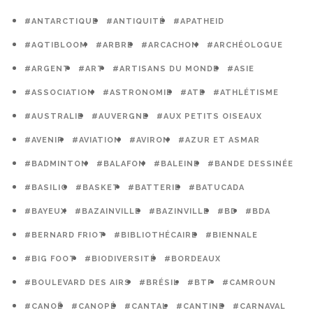
#ANTARCTIQUE
#ANTIQUITÉ
#APATHEID
#AQTIBLOOM
#ARBRE
#ARCACHON
#ARCHÉOLOGUE
#ARGENT
#ART
#ARTISANS DU MONDE
#ASIE
#ASSOCIATION
#ASTRONOMIE
#ATE
#ATHLÉTISME
#AUSTRALIE
#AUVERGNE
#AUX PETITS OISEAUX
#AVENIR
#AVIATION
#AVIRON
#AZUR ET ASMAR
#BADMINTON
#BALAFON
#BALEINE
#BANDE DESSINÉE
#BASILIC
#BASKET
#BATTERIE
#BATUCADA
#BAYEUX
#BAZAINVILLE
#BAZINVILLE
#BD
#BDA
#BERNARD FRIOT
#BIBLIOTHÉCAIRE
#BIENNALE
#BIG FOOT
#BIODIVERSITÉ
#BORDEAUX
#BOULEVARD DES AIRS
#BRÉSIL
#BTP
#CAMROUN
#CANOË
#CANOPÉ
#CANTAL
#CANTINE
#CARNAVAL