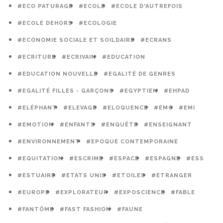
#ECO PATURAGE
#ECOLE
#ECOLE D'AUTREFOIS
#ECOLE DEHORS
#ECOLOGIE
#ECONOMIE SOCIALE ET SOILDAIRE
#ECRANS
#ECRITURE
#ECRIVAIN
#EDUCATION
#EDUCATION NOUVELLE
#EGALITÉ DE GENRES
#EGALITÉ FILLES - GARÇONS
#EGYPTIEN
#EHPAD
#ELÉPHANT
#ELEVAGE
#ELOQUENCE
#EMC
#EMI
#EMOTION
#ENFANTS
#ENQUÊTE
#ENSEIGNANT
#ENVIRONNEMENT
#EPOQUE CONTEMPORAINE
#EQUITATION
#ESCRIME
#ESPACE
#ESPAGNE
#ESS
#ESTUAIRE
#ETATS UNIS
#ETOILES
#ETRANGER
#EUROPE
#EXPLORATEUR
#EXPOSCIENCE
#FABLE
#FANTÔME
#FAST FASHION
#FAUNE