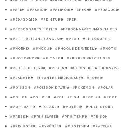
#PALÉONTOLOGUE
#PARALYMPIQUE
#PARANORMAL
#PARIS
#PASSION
#PATINOIRE
#PÊCHE
#PÉDAGOGIE
#PÉDAGOGIES
#PEINTURE
#PEP
#PERSONNAGES FICTIFS
#PERSONNAGES IMAGINAIRES
#PETIT DÉJEUNER ANGLAIS
#PEUR
#PHILOSOPHIE
#PHOENIX
#PHOQUE
#PHOQUE DE WEDELL
#PHOTO
#PHOTOPHORE
#PIC VERT
#PIERRES PRÉCIEUSES
#PILOTE DE LIGNE
#PISCINE
#PITON DE LA FOURNAISE
#PLANÈTES
#PLANTES MÉDICINALES
#POÉSIE
#POISSON
#POISSON D'AVRIL
#POKEMON
#POLAR
#POLICE
#POLICIER
#POLLUTION
#POP UP
#PORT
#PORTRAITS
#POTAGER
#POTERIE
#PRÉHISTOIRE
#PRESSE
#PRIM ELYSÉE
#PRINTEMPS
#PRISON
#PRIX NOBEL
#PYRÉNÉES
#QUOTIDIEN
#RACISME