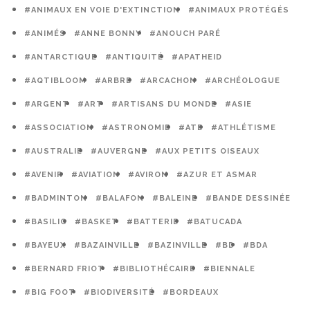
#ANIMAUX EN VOIE D'EXTINCTION
#ANIMAUX PROTÉGÉS
#ANIMÉS
#ANNE BONNY
#ANOUCH PARÉ
#ANTARCTIQUE
#ANTIQUITÉ
#APATHEID
#AQTIBLOOM
#ARBRE
#ARCACHON
#ARCHÉOLOGUE
#ARGENT
#ART
#ARTISANS DU MONDE
#ASIE
#ASSOCIATION
#ASTRONOMIE
#ATE
#ATHLÉTISME
#AUSTRALIE
#AUVERGNE
#AUX PETITS OISEAUX
#AVENIR
#AVIATION
#AVIRON
#AZUR ET ASMAR
#BADMINTON
#BALAFON
#BALEINE
#BANDE DESSINÉE
#BASILIC
#BASKET
#BATTERIE
#BATUCADA
#BAYEUX
#BAZAINVILLE
#BAZINVILLE
#BD
#BDA
#BERNARD FRIOT
#BIBLIOTHÉCAIRE
#BIENNALE
#BIG FOOT
#BIODIVERSITÉ
#BORDEAUX