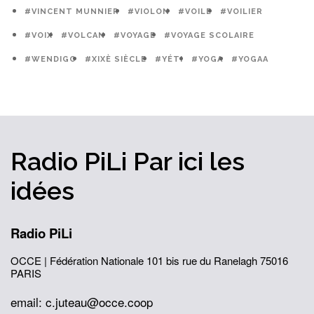
#VINCENT MUNNIER
#VIOLON
#VOILE
#VOILIER
#VOIX
#VOLCAN
#VOYAGE
#VOYAGE SCOLAIRE
#WENDIGO
#XIXÈ SIÈCLE
#YÉTI
#YOGA
#YOGAA
Radio PiLi
Par ici
les
idées
Radio PiLi
OCCE | Fédération Nationale
101 bis rue du Ranelagh
75016
PARIS
email: c.juteau@occe.coop