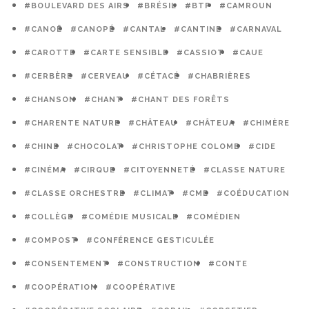
#BOULEVARD DES AIRS
#BRÉSIL
#BTP
#CAMROUN
#CANOË
#CANOPÉ
#CANTAL
#CANTINE
#CARNAVAL
#CAROTTE
#CARTE SENSIBLE
#CASSIOT
#CAUE
#CERBÈRE
#CERVEAU
#CÉTACÉ
#CHABRIÈRES
#CHANSON
#CHANT
#CHANT DES FORÊTS
#CHARENTE NATURE
#CHÂTEAU
#CHÂTEUA
#CHIMÈRE
#CHINE
#CHOCOLAT
#CHRISTOPHE COLOMB
#CIDE
#CINÉMA
#CIRQUE
#CITOYENNETÉ
#CLASSE NATURE
#CLASSE ORCHESTRE
#CLIMAT
#CME
#COÉDUCATION
#COLLÈGE
#COMÉDIE MUSICALE
#COMÉDIEN
#COMPOST
#CONFÉRENCE GESTICULÉE
#CONSENTEMENT
#CONSTRUCTION
#CONTE
#COOPÉRATION
#COOPÉRATIVE