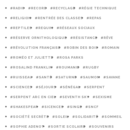
#RADIO
#RECORD
#RECYCLAGE
#RÉGIE TECHNIQUE
#RELIGION
#RENTRÉE DES CLASSES
#REPAS
#REPTILES
#REQUIN
#RÉSEAUX SOCIAUX
#RÉSERVE ORNITHOLOGIQUE
#RÉSISTANCE
#RÊVE
#RÉVOLUTION FRANÇAISE
#ROBIN DES BOIS
#ROMAIN
#ROMÉO ET JULIETTE
#ROSA PARKS
#ROSALIND FRANKLIN
#ROUMANIE
#RUGBY
#RUISSEAU
#SANTÉ
#SATURNE
#SAUMON
#SAVANE
#SCIENCES
#SÉJOURS
#SÉNÉGAL
#SERPENT
#SERPENT ARC EN CIEL
#SEVENTH SKY
#SEXISME
#SHAKESPEAR
#SICENCES
#SINGE
#SNCF
#SOCIÉTÉ SECRÈTE
#SOLEIL
#SOLIDARITÉ
#SOMMEIL
#SOPHIE ADENOT
#SORTIE SCOLAIRE
#SOUVENIRS