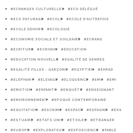
#ECHANGES CULTURELLES
#ECO DÉLÉGUÉ
#ECO PATURAGE
#ECOLE
#ECOLE D'AUTREFOIS
#ECOLE DEHORS
#ECOLOGIE
#ECONOMIE SOCIALE ET SOILDAIRE
#ECRANS
#ECRITURE
#ECRIVAIN
#EDUCATION
#EDUCATION NOUVELLE
#EGALITÉ DE GENRES
#EGALITÉ FILLES - GARÇONS
#EGYPTIEN
#EHPAD
#ELÉPHANT
#ELEVAGE
#ELOQUENCE
#EMC
#EMI
#EMOTION
#ENFANTS
#ENQUÊTE
#ENSEIGNANT
#ENVIRONNEMENT
#EPOQUE CONTEMPORAINE
#EQUITATION
#ESCRIME
#ESPACE
#ESPAGNE
#ESS
#ESTUAIRE
#ETATS UNIS
#ETOILES
#ETRANGER
#EUROPE
#EXPLORATEUR
#EXPOSCIENCE
#FABLE