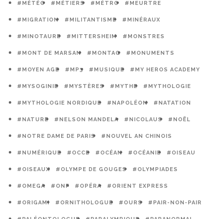
#MÉTÉO
#MÉTIERS
#MÉTRO
#MEURTRE
#MIGRATION
#MILITANTISME
#MINÉRAUX
#MINOTAURE
#MITTERSHEIM
#MONSTRES
#MONT DE MARSAN
#MONTAG
#MONUMENTS
#MOYEN AGE
#MP3
#MUSIQUE
#MY HEROS ACADEMY
#MYSOGINIE
#MYSTÈRES
#MYTHE
#MYTHOLOGIE
#MYTHOLOGIE NORDIQUE
#NAPOLÉON
#NATATION
#NATURE
#NELSON MANDELA
#NICOLAUS
#NOËL
#NOTRE DAME DE PARIS
#NOUVEL AN CHINOIS
#NUMÉRIQUE
#OCCE
#OCÉAN
#OCÉANIE
#OISEAU
#OISEAUX
#OLYMPE DE GOUGES
#OLYMPIADES
#OMEGA
#ONF
#OPÉRA
#ORIENT EXPRESS
#ORIGAMI
#ORNITHOLOGUE
#OURS
#PAIR-NON-PAIR