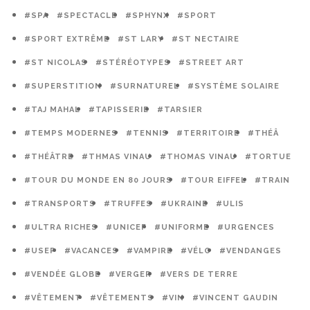
#SPA
#SPECTACLE
#SPHYNX
#SPORT
#SPORT EXTRÊME
#ST LARY
#ST NECTAIRE
#ST NICOLAS
#STÉRÉOTYPES
#STREET ART
#SUPERSTITION
#SURNATUREL
#SYSTÈME SOLAIRE
#TAJ MAHAL
#TAPISSERIE
#TARSIER
#TEMPS MODERNES
#TENNIS
#TERRITOIRE
#THÉÂ
#THÉÂTRE
#THMAS VINAU
#THOMAS VINAU
#TORTUE
#TOUR DU MONDE EN 80 JOURS
#TOUR EIFFEL
#TRAIN
#TRANSPORTS
#TRUFFES
#UKRAINE
#ULIS
#ULTRA RICHES
#UNICEF
#UNIFORME
#URGENCES
#USEP
#VACANCES
#VAMPIRE
#VÉLO
#VENDANGES
#VENDÉE GLOBE
#VERGER
#VERS DE TERRE
#VÊTEMENT
#VÊTEMENTS
#VIN
#VINCENT GAUDIN