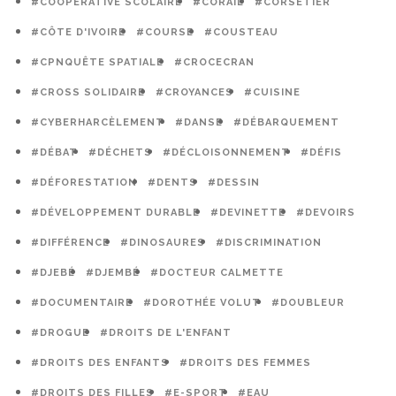
#COOPÉRATIVE SCOLAIRE
#CORAIL
#CORSETIER
#CÔTE D'IVOIRE
#COURSE
#COUSTEAU
#CPNQUÊTE SPATIALE
#CROCECRAN
#CROSS SOLIDAIRE
#CROYANCES
#CUISINE
#CYBERHARCÈLEMENT
#DANSE
#DÉBARQUEMENT
#DÉBAT
#DÉCHETS
#DÉCLOISONNEMENT
#DÉFIS
#DÉFORESTATION
#DENTS
#DESSIN
#DÉVELOPPEMENT DURABLE
#DEVINETTE
#DEVOIRS
#DIFFÉRENCE
#DINOSAURES
#DISCRIMINATION
#DJEBÉ
#DJEMBÉ
#DOCTEUR CALMETTE
#DOCUMENTAIRE
#DOROTHÉE VOLUT
#DOUBLEUR
#DROGUE
#DROITS DE L'ENFANT
#DROITS DES ENFANTS
#DROITS DES FEMMES
#DROITS DES FILLES
#E-SPORT
#EAU