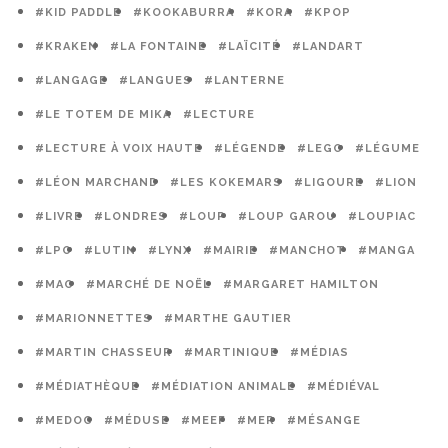
#KID PADDLE
#KOOKABURRA
#KORA
#KPOP
#KRAKEN
#LA FONTAINE
#LAÏCITÉ
#LANDART
#LANGAGE
#LANGUES
#LANTERNE
#LE TOTEM DE MIKA
#LECTURE
#LECTURE À VOIX HAUTE
#LÉGENDE
#LEGO
#LÉGUME
#LÉON MARCHAND
#LES KOKEMARS
#LIGOURE
#LION
#LIVRE
#LONDRES
#LOUP
#LOUP GAROU
#LOUPIAC
#LPO
#LUTIN
#LYNX
#MAIRIE
#MANCHOT
#MANGA
#MAO
#MARCHÉ DE NOËL
#MARGARET HAMILTON
#MARIONNETTES
#MARTHE GAUTIER
#MARTIN CHASSEUR
#MARTINIQUE
#MÉDIAS
#MÉDIATHÈQUE
#MÉDIATION ANIMALE
#MÉDIÉVAL
#MEDOC
#MÉDUSE
#MEEF
#MER
#MÉSANGE