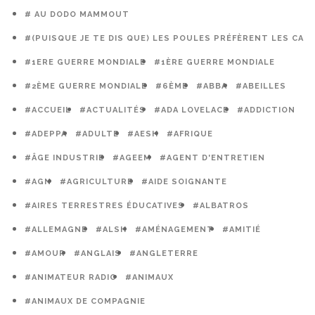
# AU DODO MAMMOUT
#(PUISQUE JE TE DIS QUE) LES POULES PRÉFÈRENT LES CAG
#1ERE GUERRE MONDIALE
#1ÈRE GUERRE MONDIALE
#2ÈME GUERRE MONDIALE
#6ÈME
#ABBA
#ABEILLES
#ACCUEIL
#ACTUALITÉS
#ADA LOVELACE
#ADDICTION
#ADEPPA
#ADULTE
#AESH
#AFRIQUE
#ÂGE INDUSTRIE
#AGEEM
#AGENT D'ENTRETIEN
#AGN
#AGRICULTURE
#AIDE SOIGNANTE
#AIRES TERRESTRES ÉDUCATIVES
#ALBATROS
#ALLEMAGNE
#ALSH
#AMÉNAGEMENT
#AMITIÉ
#AMOUR
#ANGLAIS
#ANGLETERRE
#ANIMATEUR RADIO
#ANIMAUX
#ANIMAUX DE COMPAGNIE