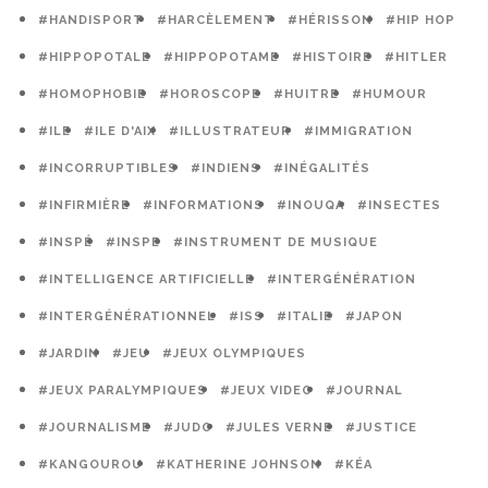
#HANDISPORT
#HARCÈLEMENT
#HÉRISSON
#HIP HOP
#HIPPOPOTALE
#HIPPOPOTAME
#HISTOIRE
#HITLER
#HOMOPHOBIE
#HOROSCOPE
#HUITRE
#HUMOUR
#ILE
#ILE D'AIX
#ILLUSTRATEUR
#IMMIGRATION
#INCORRUPTIBLES
#INDIENS
#INÉGALITÉS
#INFIRMIÈRE
#INFORMATIONS
#INOUQA
#INSECTES
#INSPÉ
#INSPE
#INSTRUMENT DE MUSIQUE
#INTELLIGENCE ARTIFICIELLE
#INTERGÉNÉRATION
#INTERGÉNÉRATIONNEL
#ISS
#ITALIE
#JAPON
#JARDIN
#JEU
#JEUX OLYMPIQUES
#JEUX PARALYMPIQUES
#JEUX VIDEO
#JOURNAL
#JOURNALISME
#JUDO
#JULES VERNE
#JUSTICE
#KANGOUROU
#KATHERINE JOHNSON
#KÉA