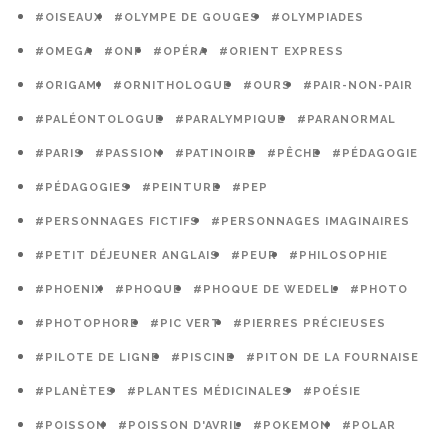
#OISEAUX
#OLYMPE DE GOUGES
#OLYMPIADES
#OMEGA
#ONF
#OPÉRA
#ORIENT EXPRESS
#ORIGAMI
#ORNITHOLOGUE
#OURS
#PAIR-NON-PAIR
#PALÉONTOLOGUE
#PARALYMPIQUE
#PARANORMAL
#PARIS
#PASSION
#PATINOIRE
#PÊCHE
#PÉDAGOGIE
#PÉDAGOGIES
#PEINTURE
#PEP
#PERSONNAGES FICTIFS
#PERSONNAGES IMAGINAIRES
#PETIT DÉJEUNER ANGLAIS
#PEUR
#PHILOSOPHIE
#PHOENIX
#PHOQUE
#PHOQUE DE WEDELL
#PHOTO
#PHOTOPHORE
#PIC VERT
#PIERRES PRÉCIEUSES
#PILOTE DE LIGNE
#PISCINE
#PITON DE LA FOURNAISE
#PLANÈTES
#PLANTES MÉDICINALES
#POÉSIE
#POISSON
#POISSON D'AVRIL
#POKEMON
#POLAR