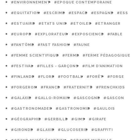
#ENVIRONNEMENT
#EPOQUE CONTEMPORAINE
#EQUITATION
#ESCRIME
#ESPACE
#ESPAGNE
#ESS
#ESTUAIRE
#ETATS UNIS
#ETOILES
#ETRANGER
#EUROPE
#EXPLORATEUR
#EXPOSCIENCE
#FABLE
#FANTÔME
#FAST FASHION
#FAUNE
#FEMME SCIENTIFIQUE
#FERME
#FERME PÉDAGOGIQUE
#FESTIVAL
#FILLES - GARÇONS
#FILM D'ANIMATION
#FINLANDE
#FLORE
#FOOTBALL
#FORÊT
#FORGE
#FORGERON
#FRANCE
#FRATERNITÉ
#FRENCHKIDS
#GALAXIE
#GALLO-ROMAIN
#GASCOGNE
#GASCON
#GASTRONOMADES
#GASTRONOMIE
#GAULOIS
#GÉOGRAPHIE
#GERBILLE
#GIMS
#GIRAFE
#GIRONDE
#GLAXIE
#GLUCOSERIE
#GRAFFITI