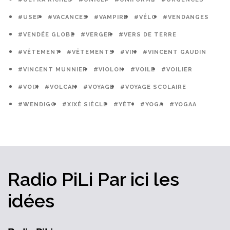
#USEP
#VACANCES
#VAMPIRE
#VÉLO
#VENDANGES
#VENDÉE GLOBE
#VERGER
#VERS DE TERRE
#VÊTEMENT
#VÊTEMENTS
#VIN
#VINCENT GAUDIN
#VINCENT MUNNIER
#VIOLON
#VOILE
#VOILIER
#VOIX
#VOLCAN
#VOYAGE
#VOYAGE SCOLAIRE
#WENDIGO
#XIXÈ SIÈCLE
#YÉTI
#YOGA
#YOGAA
Radio PiLi
Par ici
les
idées