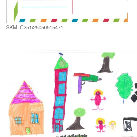
SKM_C251i25050515471