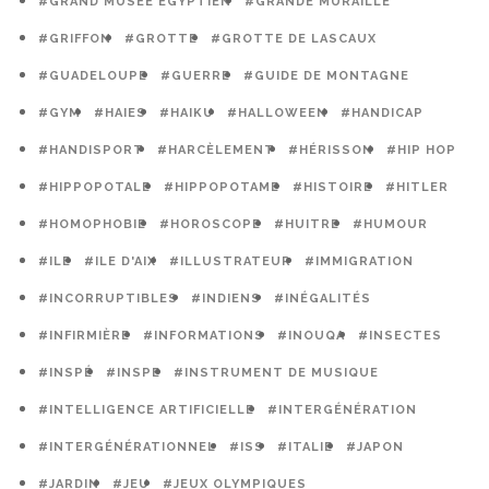
#GRAND MUSÉE ÉGYPTIEN
#GRANDE MURAILLE
#GRIFFON
#GROTTE
#GROTTE DE LASCAUX
#GUADELOUPE
#GUERRE
#GUIDE DE MONTAGNE
#GYM
#HAIES
#HAIKU
#HALLOWEEN
#HANDICAP
#HANDISPORT
#HARCÈLEMENT
#HÉRISSON
#HIP HOP
#HIPPOPOTALE
#HIPPOPOTAME
#HISTOIRE
#HITLER
#HOMOPHOBIE
#HOROSCOPE
#HUITRE
#HUMOUR
#ILE
#ILE D'AIX
#ILLUSTRATEUR
#IMMIGRATION
#INCORRUPTIBLES
#INDIENS
#INÉGALITÉS
#INFIRMIÈRE
#INFORMATIONS
#INOUQA
#INSECTES
#INSPÉ
#INSPE
#INSTRUMENT DE MUSIQUE
#INTELLIGENCE ARTIFICIELLE
#INTERGÉNÉRATION
#INTERGÉNÉRATIONNEL
#ISS
#ITALIE
#JAPON
#JARDIN
#JEU
#JEUX OLYMPIQUES