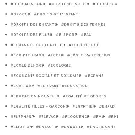
#DOCUMENTAIRE
#DOROTHÉE VOLUT
#DOUBLEUR
#DROGUE
#DROITS DE L'ENFANT
#DROITS DES ENFANTS
#DROITS DES FEMMES
#DROITS DES FILLES
#E-SPORT
#EAU
#ECHANGES CULTURELLES
#ECO DÉLÉGUÉ
#ECO PATURAGE
#ECOLE
#ECOLE D'AUTREFOIS
#ECOLE DEHORS
#ECOLOGIE
#ECONOMIE SOCIALE ET SOILDAIRE
#ECRANS
#ECRITURE
#ECRIVAIN
#EDUCATION
#EDUCATION NOUVELLE
#EGALITÉ DE GENRES
#EGALITÉ FILLES - GARÇONS
#EGYPTIEN
#EHPAD
#ELÉPHANT
#ELEVAGE
#ELOQUENCE
#EMC
#EMI
#EMOTION
#ENFANTS
#ENQUÊTE
#ENSEIGNANT