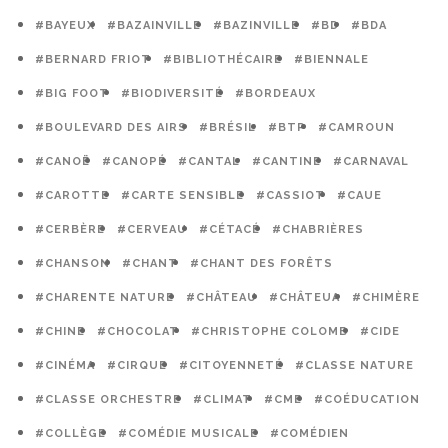
#BAYEUX
#BAZAINVILLE
#BAZINVILLE
#BD
#BDA
#BERNARD FRIOT
#BIBLIOTHÉCAIRE
#BIENNALE
#BIG FOOT
#BIODIVERSITÉ
#BORDEAUX
#BOULEVARD DES AIRS
#BRÉSIL
#BTP
#CAMROUN
#CANOË
#CANOPÉ
#CANTAL
#CANTINE
#CARNAVAL
#CAROTTE
#CARTE SENSIBLE
#CASSIOT
#CAUE
#CERBÈRE
#CERVEAU
#CÉTACÉ
#CHABRIÈRES
#CHANSON
#CHANT
#CHANT DES FORÊTS
#CHARENTE NATURE
#CHÂTEAU
#CHÂTEUA
#CHIMÈRE
#CHINE
#CHOCOLAT
#CHRISTOPHE COLOMB
#CIDE
#CINÉMA
#CIRQUE
#CITOYENNETÉ
#CLASSE NATURE
#CLASSE ORCHESTRE
#CLIMAT
#CME
#COÉDUCATION
#COLLÈGE
#COMÉDIE MUSICALE
#COMÉDIEN