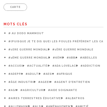
CARTE
MOTS CLÉS
# AU DODO MAMMOUT
#(PUISQUE JE TE DIS QUE) LES POULES PRÉFÈRENT LES CAG
#1ERE GUERRE MONDIALE
#1ÈRE GUERRE MONDIALE
#2ÈME GUERRE MONDIALE
#6ÈME
#ABBA
#ABEILLES
#ACCUEIL
#ACTUALITÉS
#ADA LOVELACE
#ADDICTION
#ADEPPA
#ADULTE
#AESH
#AFRIQUE
#ÂGE INDUSTRIE
#AGEEM
#AGENT D'ENTRETIEN
#AGN
#AGRICULTURE
#AIDE SOIGNANTE
#AIRES TERRESTRES ÉDUCATIVES
#ALBATROS
#ALLEMAGNE
#ALSH
#AMÉNAGEMENT
#AMITIÉ