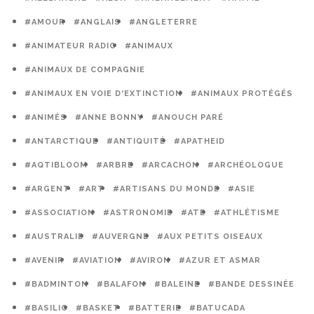
#AMOUR
#ANGLAIS
#ANGLETERRE
#ANIMATEUR RADIO
#ANIMAUX
#ANIMAUX DE COMPAGNIE
#ANIMAUX EN VOIE D'EXTINCTION
#ANIMAUX PROTÉGÉS
#ANIMÉS
#ANNE BONNY
#ANOUCH PARÉ
#ANTARCTIQUE
#ANTIQUITÉ
#APATHEID
#AQTIBLOOM
#ARBRE
#ARCACHON
#ARCHÉOLOGUE
#ARGENT
#ART
#ARTISANS DU MONDE
#ASIE
#ASSOCIATION
#ASTRONOMIE
#ATE
#ATHLÉTISME
#AUSTRALIE
#AUVERGNE
#AUX PETITS OISEAUX
#AVENIR
#AVIATION
#AVIRON
#AZUR ET ASMAR
#BADMINTON
#BALAFON
#BALEINE
#BANDE DESSINÉE
#BASILIC
#BASKET
#BATTERIE
#BATUCADA