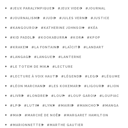
#JEUX PARALYMPIQUES
#JEUX VIDEO
#JOURNAL
#JOURNALISME
#JUDO
#JULES VERNE
#JUSTICE
#KANGOUROU
#KATHERINE JOHNSON
#KÉA
#KID PADDLE
#KOOKABURRA
#KORA
#KPOP
#KRAKEN
#LA FONTAINE
#LAÏCITÉ
#LANDART
#LANGAGE
#LANGUES
#LANTERNE
#LE TOTEM DE MIKA
#LECTURE
#LECTURE À VOIX HAUTE
#LÉGENDE
#LEGO
#LÉGUME
#LÉON MARCHAND
#LES KOKEMARS
#LIGOURE
#LION
#LIVRE
#LONDRES
#LOUP
#LOUP GAROU
#LOUPIAC
#LPO
#LUTIN
#LYNX
#MAIRIE
#MANCHOT
#MANGA
#MAO
#MARCHÉ DE NOËL
#MARGARET HAMILTON
#MARIONNETTES
#MARTHE GAUTIER