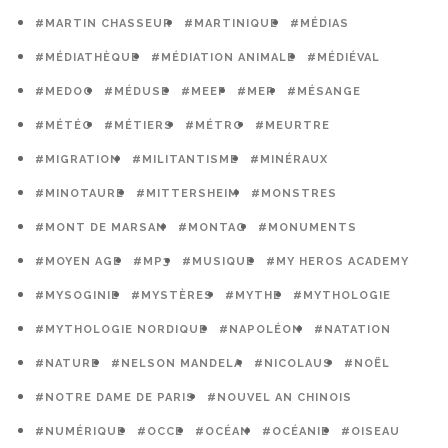
#MARTIN CHASSEUR
#MARTINIQUE
#MÉDIAS
#MÉDIATHÈQUE
#MÉDIATION ANIMALE
#MÉDIÉVAL
#MEDOC
#MÉDUSE
#MEEF
#MER
#MÉSANGE
#MÉTÉO
#MÉTIERS
#MÉTRO
#MEURTRE
#MIGRATION
#MILITANTISME
#MINÉRAUX
#MINOTAURE
#MITTERSHEIM
#MONSTRES
#MONT DE MARSAN
#MONTAG
#MONUMENTS
#MOYEN AGE
#MP3
#MUSIQUE
#MY HEROS ACADEMY
#MYSOGINIE
#MYSTÈRES
#MYTHE
#MYTHOLOGIE
#MYTHOLOGIE NORDIQUE
#NAPOLÉON
#NATATION
#NATURE
#NELSON MANDELA
#NICOLAUS
#NOËL
#NOTRE DAME DE PARIS
#NOUVEL AN CHINOIS
#NUMÉRIQUE
#OCCE
#OCÉAN
#OCÉANIE
#OISEAU