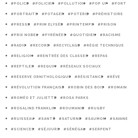
#POLICE
#POLICIER
#POLLUTION
#POP UP
#PORT
#PORTRAITS
#POTAGER
#POTERIE
#PRÉHISTOIRE
#PRESSE
#PRIM ELYSÉE
#PRINTEMPS
#PRISON
#PRIX NOBEL
#PYRÉNÉES
#QUOTIDIEN
#RACISME
#RADIO
#RECORD
#RECYCLAGE
#RÉGIE TECHNIQUE
#RELIGION
#RENTRÉE DES CLASSES
#REPAS
#REPTILES
#REQUIN
#RÉSEAUX SOCIAUX
#RÉSERVE ORNITHOLOGIQUE
#RÉSISTANCE
#RÊVE
#RÉVOLUTION FRANÇAISE
#ROBIN DES BOIS
#ROMAIN
#ROMÉO ET JULIETTE
#ROSA PARKS
#ROSALIND FRANKLIN
#ROUMANIE
#RUGBY
#RUISSEAU
#SANTÉ
#SATURNE
#SAUMON
#SAVANE
#SCIENCES
#SÉJOURS
#SÉNÉGAL
#SERPENT