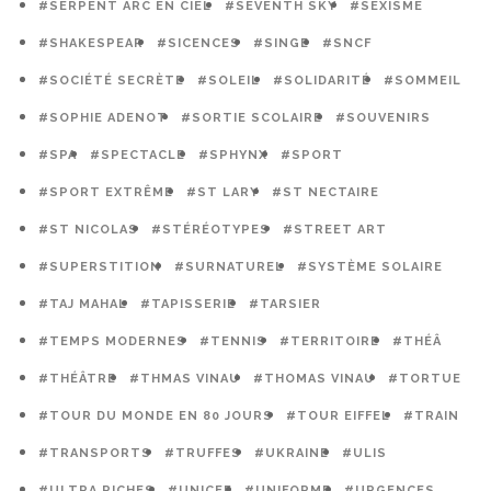
#SERPENT ARC EN CIEL
#SEVENTH SKY
#SEXISME
#SHAKESPEAR
#SICENCES
#SINGE
#SNCF
#SOCIÉTÉ SECRÈTE
#SOLEIL
#SOLIDARITÉ
#SOMMEIL
#SOPHIE ADENOT
#SORTIE SCOLAIRE
#SOUVENIRS
#SPA
#SPECTACLE
#SPHYNX
#SPORT
#SPORT EXTRÊME
#ST LARY
#ST NECTAIRE
#ST NICOLAS
#STÉRÉOTYPES
#STREET ART
#SUPERSTITION
#SURNATUREL
#SYSTÈME SOLAIRE
#TAJ MAHAL
#TAPISSERIE
#TARSIER
#TEMPS MODERNES
#TENNIS
#TERRITOIRE
#THÉÂ
#THÉÂTRE
#THMAS VINAU
#THOMAS VINAU
#TORTUE
#TOUR DU MONDE EN 80 JOURS
#TOUR EIFFEL
#TRAIN
#TRANSPORTS
#TRUFFES
#UKRAINE
#ULIS
#ULTRA RICHES
#UNICEF
#UNIFORME
#URGENCES