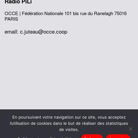
Radio PiLi
OCCE | Fédération Nationale
101 bis rue du Ranelagh
75016
PARIS
email: c.juteau@occe.coop
© 2026 Office Central de la Coopération à l'École
En poursuivant votre navigation sur ce site, vous acceptez
Mentions légales
Politique de confidentialité
l’utilisation de cookies dans le but de réaliser des statistiques
L’histoire de I’OCCE
de visites.