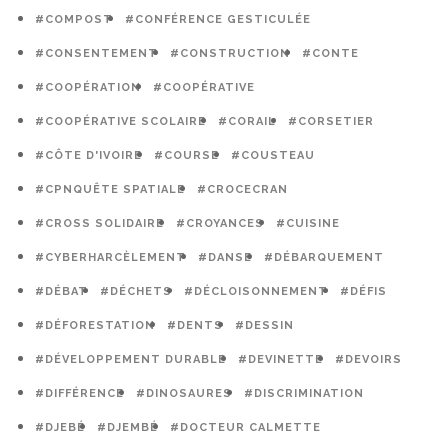
#COMPOST
#CONFÉRENCE GESTICULÉE
#CONSENTEMENT
#CONSTRUCTION
#CONTE
#COOPÉRATION
#COOPÉRATIVE
#COOPÉRATIVE SCOLAIRE
#CORAIL
#CORSETIER
#CÔTE D'IVOIRE
#COURSE
#COUSTEAU
#CPNQUÊTE SPATIALE
#CROCECRAN
#CROSS SOLIDAIRE
#CROYANCES
#CUISINE
#CYBERHARCÈLEMENT
#DANSE
#DÉBARQUEMENT
#DÉBAT
#DÉCHETS
#DÉCLOISONNEMENT
#DÉFIS
#DÉFORESTATION
#DENTS
#DESSIN
#DÉVELOPPEMENT DURABLE
#DEVINETTE
#DEVOIRS
#DIFFÉRENCE
#DINOSAURES
#DISCRIMINATION
#DJEBÉ
#DJEMBÉ
#DOCTEUR CALMETTE