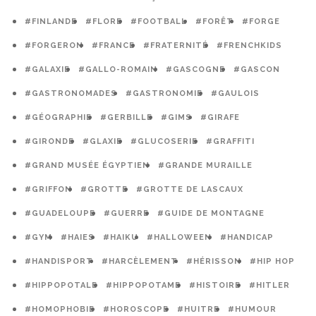
#FINLANDE
#FLORE
#FOOTBALL
#FORÊT
#FORGE
#FORGERON
#FRANCE
#FRATERNITÉ
#FRENCHKIDS
#GALAXIE
#GALLO-ROMAIN
#GASCOGNE
#GASCON
#GASTRONOMADES
#GASTRONOMIE
#GAULOIS
#GÉOGRAPHIE
#GERBILLE
#GIMS
#GIRAFE
#GIRONDE
#GLAXIE
#GLUCOSERIE
#GRAFFITI
#GRAND MUSÉE ÉGYPTIEN
#GRANDE MURAILLE
#GRIFFON
#GROTTE
#GROTTE DE LASCAUX
#GUADELOUPE
#GUERRE
#GUIDE DE MONTAGNE
#GYM
#HAIES
#HAIKU
#HALLOWEEN
#HANDICAP
#HANDISPORT
#HARCÈLEMENT
#HÉRISSON
#HIP HOP
#HIPPOPOTALE
#HIPPOPOTAME
#HISTOIRE
#HITLER
#HOMOPHOBIE
#HOROSCOPE
#HUITRE
#HUMOUR