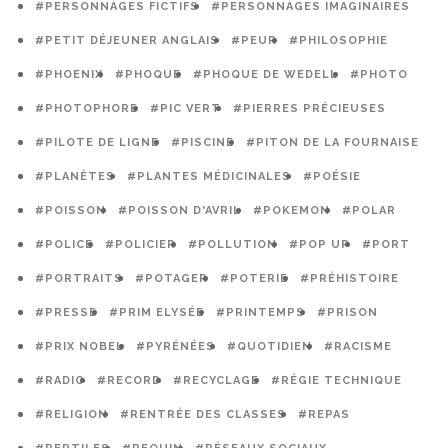
#PERSONNAGES FICTIFS
#PERSONNAGES IMAGINAIRES
#PETIT DÉJEUNER ANGLAIS
#PEUR
#PHILOSOPHIE
#PHOENIX
#PHOQUE
#PHOQUE DE WEDELL
#PHOTO
#PHOTOPHORE
#PIC VERT
#PIERRES PRÉCIEUSES
#PILOTE DE LIGNE
#PISCINE
#PITON DE LA FOURNAISE
#PLANÈTES
#PLANTES MÉDICINALES
#POÉSIE
#POISSON
#POISSON D'AVRIL
#POKEMON
#POLAR
#POLICE
#POLICIER
#POLLUTION
#POP UP
#PORT
#PORTRAITS
#POTAGER
#POTERIE
#PRÉHISTOIRE
#PRESSE
#PRIM ELYSÉE
#PRINTEMPS
#PRISON
#PRIX NOBEL
#PYRÉNÉES
#QUOTIDIEN
#RACISME
#RADIO
#RECORD
#RECYCLAGE
#RÉGIE TECHNIQUE
#RELIGION
#RENTRÉE DES CLASSES
#REPAS