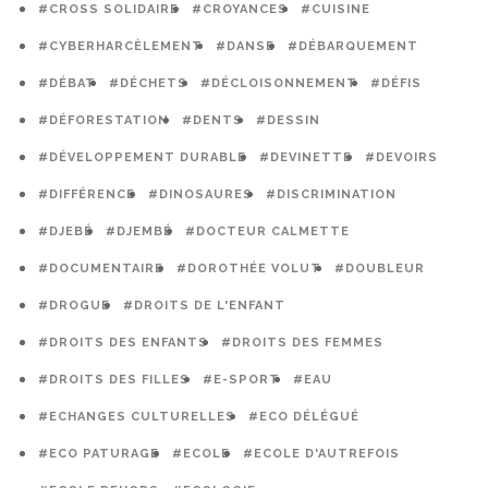
#CROSS SOLIDAIRE
#CROYANCES
#CUISINE
#CYBERHARCÈLEMENT
#DANSE
#DÉBARQUEMENT
#DÉBAT
#DÉCHETS
#DÉCLOISONNEMENT
#DÉFIS
#DÉFORESTATION
#DENTS
#DESSIN
#DÉVELOPPEMENT DURABLE
#DEVINETTE
#DEVOIRS
#DIFFÉRENCE
#DINOSAURES
#DISCRIMINATION
#DJEBÉ
#DJEMBÉ
#DOCTEUR CALMETTE
#DOCUMENTAIRE
#DOROTHÉE VOLUT
#DOUBLEUR
#DROGUE
#DROITS DE L'ENFANT
#DROITS DES ENFANTS
#DROITS DES FEMMES
#DROITS DES FILLES
#E-SPORT
#EAU
#ECHANGES CULTURELLES
#ECO DÉLÉGUÉ
#ECO PATURAGE
#ECOLE
#ECOLE D'AUTREFOIS