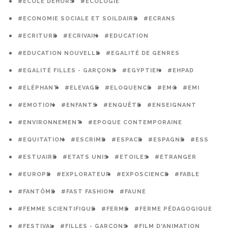
#ECOLE DEHORS
#ECOLOGIE
#ECONOMIE SOCIALE ET SOILDAIRE
#ECRANS
#ECRITURE
#ECRIVAIN
#EDUCATION
#EDUCATION NOUVELLE
#EGALITÉ DE GENRES
#EGALITÉ FILLES - GARÇONS
#EGYPTIEN
#EHPAD
#ELÉPHANT
#ELEVAGE
#ELOQUENCE
#EMC
#EMI
#EMOTION
#ENFANTS
#ENQUÊTE
#ENSEIGNANT
#ENVIRONNEMENT
#EPOQUE CONTEMPORAINE
#EQUITATION
#ESCRIME
#ESPACE
#ESPAGNE
#ESS
#ESTUAIRE
#ETATS UNIS
#ETOILES
#ETRANGER
#EUROPE
#EXPLORATEUR
#EXPOSCIENCE
#FABLE
#FANTÔME
#FAST FASHION
#FAUNE
#FEMME SCIENTIFIQUE
#FERME
#FERME PÉDAGOGIQUE
#FESTIVAL
#FILLES - GARÇONS
#FILM D'ANIMATION