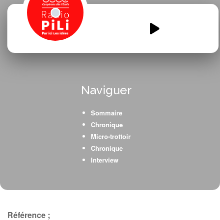
amouramitieCE2Beychac.mp3
00:00
00:00
Naviguer
Sommaire
Chronique
Micro-trottoir
Chronique
Interview
Référence ;