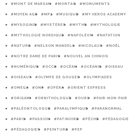
#MONT DE MARSAN
#MONTAG
#MONUMENTS
#MOYEN AGE
#MP3
#MUSIQUE
#MY HEROS ACADEMY
#MYSOGINIE
#MYSTÈRES
#MYTHE
#MYTHOLOGIE
#MYTHOLOGIE NORDIQUE
#NAPOLÉON
#NATATION
#NATURE
#NELSON MANDELA
#NICOLAUS
#NOËL
#NOTRE DAME DE PARIS
#NOUVEL AN CHINOIS
#NUMÉRIQUE
#OCCE
#OCÉAN
#OCÉANIE
#OISEAU
#OISEAUX
#OLYMPE DE GOUGES
#OLYMPIADES
#OMEGA
#ONF
#OPÉRA
#ORIENT EXPRESS
#ORIGAMI
#ORNITHOLOGUE
#OURS
#PAIR-NON-PAIR
#PALÉONTOLOGUE
#PARALYMPIQUE
#PARANORMAL
#PARIS
#PASSION
#PATINOIRE
#PÊCHE
#PÉDAGOGIE
#PÉDAGOGIES
#PEINTURE
#PEP