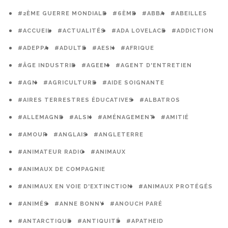
#2ÈME GUERRE MONDIALE
#6ÈME
#ABBA
#ABEILLES
#ACCUEIL
#ACTUALITÉS
#ADA LOVELACE
#ADDICTION
#ADEPPA
#ADULTE
#AESH
#AFRIQUE
#ÂGE INDUSTRIE
#AGEEM
#AGENT D'ENTRETIEN
#AGN
#AGRICULTURE
#AIDE SOIGNANTE
#AIRES TERRESTRES ÉDUCATIVES
#ALBATROS
#ALLEMAGNE
#ALSH
#AMÉNAGEMENT
#AMITIÉ
#AMOUR
#ANGLAIS
#ANGLETERRE
#ANIMATEUR RADIO
#ANIMAUX
#ANIMAUX DE COMPAGNIE
#ANIMAUX EN VOIE D'EXTINCTION
#ANIMAUX PROTÉGÉS
#ANIMÉS
#ANNE BONNY
#ANOUCH PARÉ
#ANTARCTIQUE
#ANTIQUITÉ
#APATHEID