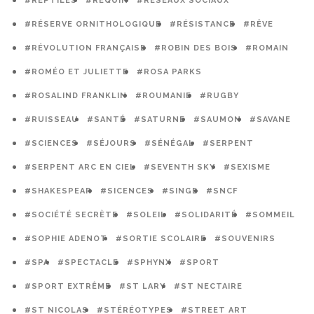
#REPTILES
#REQUIN
#RÉSEAUX SOCIAUX
#RÉSERVE ORNITHOLOGIQUE
#RÉSISTANCE
#RÊVE
#RÉVOLUTION FRANÇAISE
#ROBIN DES BOIS
#ROMAIN
#ROMÉO ET JULIETTE
#ROSA PARKS
#ROSALIND FRANKLIN
#ROUMANIE
#RUGBY
#RUISSEAU
#SANTÉ
#SATURNE
#SAUMON
#SAVANE
#SCIENCES
#SÉJOURS
#SÉNÉGAL
#SERPENT
#SERPENT ARC EN CIEL
#SEVENTH SKY
#SEXISME
#SHAKESPEAR
#SICENCES
#SINGE
#SNCF
#SOCIÉTÉ SECRÈTE
#SOLEIL
#SOLIDARITÉ
#SOMMEIL
#SOPHIE ADENOT
#SORTIE SCOLAIRE
#SOUVENIRS
#SPA
#SPECTACLE
#SPHYNX
#SPORT
#SPORT EXTRÊME
#ST LARY
#ST NECTAIRE
#ST NICOLAS
#STÉRÉOTYPES
#STREET ART