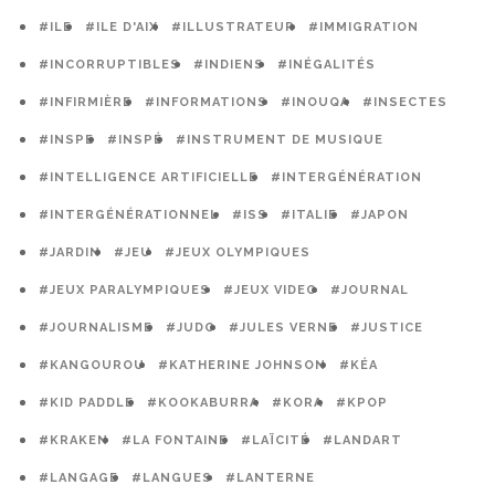
#ILE
#ILE D'AIX
#ILLUSTRATEUR
#IMMIGRATION
#INCORRUPTIBLES
#INDIENS
#INÉGALITÉS
#INFIRMIÈRE
#INFORMATIONS
#INOUQA
#INSECTES
#INSPE
#INSPÉ
#INSTRUMENT DE MUSIQUE
#INTELLIGENCE ARTIFICIELLE
#INTERGÉNÉRATION
#INTERGÉNÉRATIONNEL
#ISS
#ITALIE
#JAPON
#JARDIN
#JEU
#JEUX OLYMPIQUES
#JEUX PARALYMPIQUES
#JEUX VIDEO
#JOURNAL
#JOURNALISME
#JUDO
#JULES VERNE
#JUSTICE
#KANGOUROU
#KATHERINE JOHNSON
#KÉA
#KID PADDLE
#KOOKABURRA
#KORA
#KPOP
#KRAKEN
#LA FONTAINE
#LAÏCITÉ
#LANDART
#LANGAGE
#LANGUES
#LANTERNE