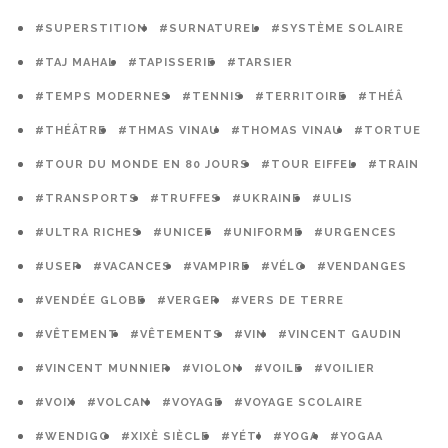
#SUPERSTITION
#SURNATUREL
#SYSTÈME SOLAIRE
#TAJ MAHAL
#TAPISSERIE
#TARSIER
#TEMPS MODERNES
#TENNIS
#TERRITOIRE
#THÉÂ
#THÉÂTRE
#THMAS VINAU
#THOMAS VINAU
#TORTUE
#TOUR DU MONDE EN 80 JOURS
#TOUR EIFFEL
#TRAIN
#TRANSPORTS
#TRUFFES
#UKRAINE
#ULIS
#ULTRA RICHES
#UNICEF
#UNIFORME
#URGENCES
#USEP
#VACANCES
#VAMPIRE
#VÉLO
#VENDANGES
#VENDÉE GLOBE
#VERGER
#VERS DE TERRE
#VÊTEMENT
#VÊTEMENTS
#VIN
#VINCENT GAUDIN
#VINCENT MUNNIER
#VIOLON
#VOILE
#VOILIER
#VOIX
#VOLCAN
#VOYAGE
#VOYAGE SCOLAIRE
#WENDIGO
#XIXÈ SIÈCLE
#YÉTI
#YOGA
#YOGAA