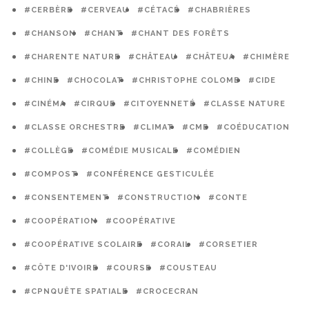
#CERBÈRE
#CERVEAU
#CÉTACÉ
#CHABRIÈRES
#CHANSON
#CHANT
#CHANT DES FORÊTS
#CHARENTE NATURE
#CHÂTEAU
#CHÂTEUA
#CHIMÈRE
#CHINE
#CHOCOLAT
#CHRISTOPHE COLOMB
#CIDE
#CINÉMA
#CIRQUE
#CITOYENNETÉ
#CLASSE NATURE
#CLASSE ORCHESTRE
#CLIMAT
#CME
#COÉDUCATION
#COLLÈGE
#COMÉDIE MUSICALE
#COMÉDIEN
#COMPOST
#CONFÉRENCE GESTICULÉE
#CONSENTEMENT
#CONSTRUCTION
#CONTE
#COOPÉRATION
#COOPÉRATIVE
#COOPÉRATIVE SCOLAIRE
#CORAIL
#CORSETIER
#CÔTE D'IVOIRE
#COURSE
#COUSTEAU
#CPNQUÊTE SPATIALE
#CROCECRAN