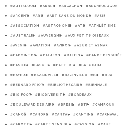
#AQTIBLOOM
#ARBRE
#ARCACHON
#ARCHÉOLOGUE
#ARGENT
#ART
#ARTISANS DU MONDE
#ASIE
#ASSOCIATION
#ASTRONOMIE
#ATE
#ATHLÉTISME
#AUSTRALIE
#AUVERGNE
#AUX PETITS OISEAUX
#AVENIR
#AVIATION
#AVIRON
#AZUR ET ASMAR
#BADMINTON
#BALAFON
#BALEINE
#BANDE DESSINÉE
#BASILIC
#BASKET
#BATTERIE
#BATUCADA
#BAYEUX
#BAZAINVILLE
#BAZINVILLE
#BD
#BDA
#BERNARD FRIOT
#BIBLIOTHÉCAIRE
#BIENNALE
#BIG FOOT
#BIODIVERSITÉ
#BORDEAUX
#BOULEVARD DES AIRS
#BRÉSIL
#BTP
#CAMROUN
#CANOË
#CANOPÉ
#CANTAL
#CANTINE
#CARNAVAL
#CAROTTE
#CARTE SENSIBLE
#CASSIOT
#CAUE