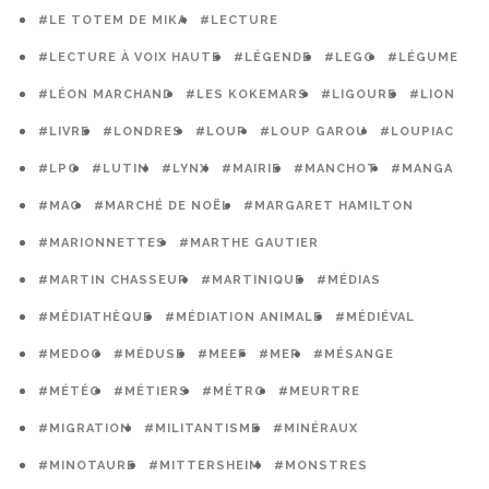
#LE TOTEM DE MIKA
#LECTURE
#LECTURE À VOIX HAUTE
#LÉGENDE
#LEGO
#LÉGUME
#LÉON MARCHAND
#LES KOKEMARS
#LIGOURE
#LION
#LIVRE
#LONDRES
#LOUP
#LOUP GAROU
#LOUPIAC
#LPO
#LUTIN
#LYNX
#MAIRIE
#MANCHOT
#MANGA
#MAO
#MARCHÉ DE NOËL
#MARGARET HAMILTON
#MARIONNETTES
#MARTHE GAUTIER
#MARTIN CHASSEUR
#MARTINIQUE
#MÉDIAS
#MÉDIATHÈQUE
#MÉDIATION ANIMALE
#MÉDIÉVAL
#MEDOC
#MÉDUSE
#MEEF
#MER
#MÉSANGE
#MÉTÉO
#MÉTIERS
#MÉTRO
#MEURTRE
#MIGRATION
#MILITANTISME
#MINÉRAUX
#MINOTAURE
#MITTERSHEIM
#MONSTRES