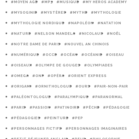
#MOYEN AGE
#MP3
#MUSIQUE
#MY HEROS ACADEMY
#MYSOGINIE
#MYSTÈRES
#MYTHE
#MYTHOLOGIE
#MYTHOLOGIE NORDIQUE
#NAPOLÉON
#NATATION
#NATURE
#NELSON MANDELA
#NICOLAUS
#NOËL
#NOTRE DAME DE PARIS
#NOUVEL AN CHINOIS
#NUMÉRIQUE
#OCCE
#OCÉAN
#OCÉANIE
#OISEAU
#OISEAUX
#OLYMPE DE GOUGES
#OLYMPIADES
#OMEGA
#ONF
#OPÉRA
#ORIENT EXPRESS
#ORIGAMI
#ORNITHOLOGUE
#OURS
#PAIR-NON-PAIR
#PALÉONTOLOGUE
#PARALYMPIQUE
#PARANORMAL
#PARIS
#PASSION
#PATINOIRE
#PÊCHE
#PÉDAGOGIE
#PÉDAGOGIES
#PEINTURE
#PEP
#PERSONNAGES FICTIFS
#PERSONNAGES IMAGINAIRES