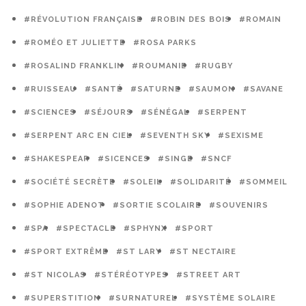
#RÉVOLUTION FRANÇAISE
#ROBIN DES BOIS
#ROMAIN
#ROMÉO ET JULIETTE
#ROSA PARKS
#ROSALIND FRANKLIN
#ROUMANIE
#RUGBY
#RUISSEAU
#SANTÉ
#SATURNE
#SAUMON
#SAVANE
#SCIENCES
#SÉJOURS
#SÉNÉGAL
#SERPENT
#SERPENT ARC EN CIEL
#SEVENTH SKY
#SEXISME
#SHAKESPEAR
#SICENCES
#SINGE
#SNCF
#SOCIÉTÉ SECRÈTE
#SOLEIL
#SOLIDARITÉ
#SOMMEIL
#SOPHIE ADENOT
#SORTIE SCOLAIRE
#SOUVENIRS
#SPA
#SPECTACLE
#SPHYNX
#SPORT
#SPORT EXTRÊME
#ST LARY
#ST NECTAIRE
#ST NICOLAS
#STÉRÉOTYPES
#STREET ART
#SUPERSTITION
#SURNATUREL
#SYSTÈME SOLAIRE