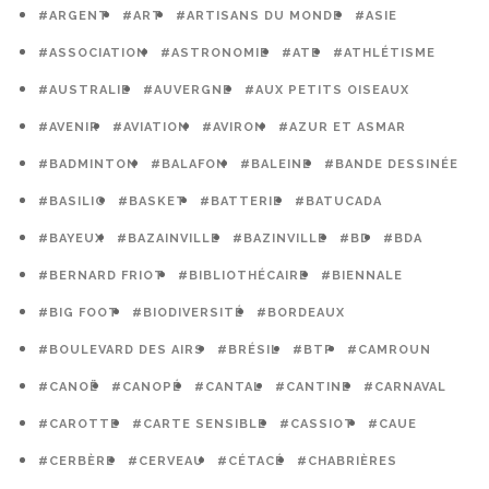
#ARGENT
#ART
#ARTISANS DU MONDE
#ASIE
#ASSOCIATION
#ASTRONOMIE
#ATE
#ATHLÉTISME
#AUSTRALIE
#AUVERGNE
#AUX PETITS OISEAUX
#AVENIR
#AVIATION
#AVIRON
#AZUR ET ASMAR
#BADMINTON
#BALAFON
#BALEINE
#BANDE DESSINÉE
#BASILIC
#BASKET
#BATTERIE
#BATUCADA
#BAYEUX
#BAZAINVILLE
#BAZINVILLE
#BD
#BDA
#BERNARD FRIOT
#BIBLIOTHÉCAIRE
#BIENNALE
#BIG FOOT
#BIODIVERSITÉ
#BORDEAUX
#BOULEVARD DES AIRS
#BRÉSIL
#BTP
#CAMROUN
#CANOË
#CANOPÉ
#CANTAL
#CANTINE
#CARNAVAL
#CAROTTE
#CARTE SENSIBLE
#CASSIOT
#CAUE
#CERBÈRE
#CERVEAU
#CÉTACÉ
#CHABRIÈRES