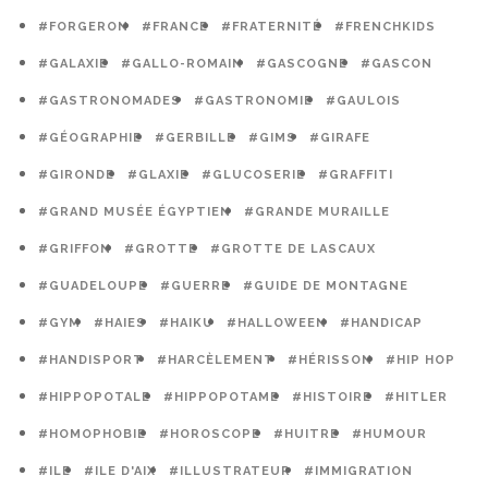
#FORGERON
#FRANCE
#FRATERNITÉ
#FRENCHKIDS
#GALAXIE
#GALLO-ROMAIN
#GASCOGNE
#GASCON
#GASTRONOMADES
#GASTRONOMIE
#GAULOIS
#GÉOGRAPHIE
#GERBILLE
#GIMS
#GIRAFE
#GIRONDE
#GLAXIE
#GLUCOSERIE
#GRAFFITI
#GRAND MUSÉE ÉGYPTIEN
#GRANDE MURAILLE
#GRIFFON
#GROTTE
#GROTTE DE LASCAUX
#GUADELOUPE
#GUERRE
#GUIDE DE MONTAGNE
#GYM
#HAIES
#HAIKU
#HALLOWEEN
#HANDICAP
#HANDISPORT
#HARCÈLEMENT
#HÉRISSON
#HIP HOP
#HIPPOPOTALE
#HIPPOPOTAME
#HISTOIRE
#HITLER
#HOMOPHOBIE
#HOROSCOPE
#HUITRE
#HUMOUR
#ILE
#ILE D'AIX
#ILLUSTRATEUR
#IMMIGRATION