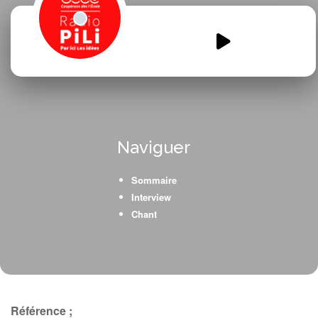
A-day-at-school.mp3
00:00
00:00
Naviguer
Sommaire
Interview
Chant
Référence ;