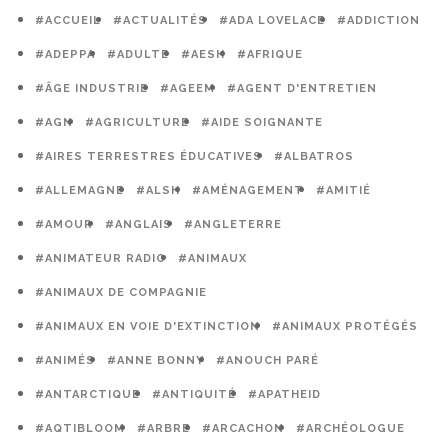
#ACCUEIL
#ACTUALITÉS
#ADA LOVELACE
#ADDICTION
#ADEPPA
#ADULTE
#AESH
#AFRIQUE
#ÂGE INDUSTRIE
#AGEEM
#AGENT D'ENTRETIEN
#AGN
#AGRICULTURE
#AIDE SOIGNANTE
#AIRES TERRESTRES ÉDUCATIVES
#ALBATROS
#ALLEMAGNE
#ALSH
#AMÉNAGEMENT
#AMITIÉ
#AMOUR
#ANGLAIS
#ANGLETERRE
#ANIMATEUR RADIO
#ANIMAUX
#ANIMAUX DE COMPAGNIE
#ANIMAUX EN VOIE D'EXTINCTION
#ANIMAUX PROTÉGÉS
#ANIMÉS
#ANNE BONNY
#ANOUCH PARÉ
#ANTARCTIQUE
#ANTIQUITÉ
#APATHEID
#AQTIBLOOM
#ARBRE
#ARCACHON
#ARCHÉOLOGUE