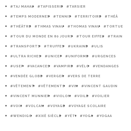
#TAJ MAHAL
#TAPISSERIE
#TARSIER
#TEMPS MODERNES
#TENNIS
#TERRITOIRE
#THÉÂ
#THÉÂTRE
#THMAS VINAU
#THOMAS VINAU
#TORTUE
#TOUR DU MONDE EN 80 JOURS
#TOUR EIFFEL
#TRAIN
#TRANSPORTS
#TRUFFES
#UKRAINE
#ULIS
#ULTRA RICHES
#UNICEF
#UNIFORME
#URGENCES
#USEP
#VACANCES
#VAMPIRE
#VÉLO
#VENDANGES
#VENDÉE GLOBE
#VERGER
#VERS DE TERRE
#VÊTEMENT
#VÊTEMENTS
#VIN
#VINCENT GAUDIN
#VINCENT MUNNIER
#VIOLON
#VOILE
#VOILIER
#VOIX
#VOLCAN
#VOYAGE
#VOYAGE SCOLAIRE
#WENDIGO
#XIXÈ SIÈCLE
#YÉTI
#YOGA
#YOGAA