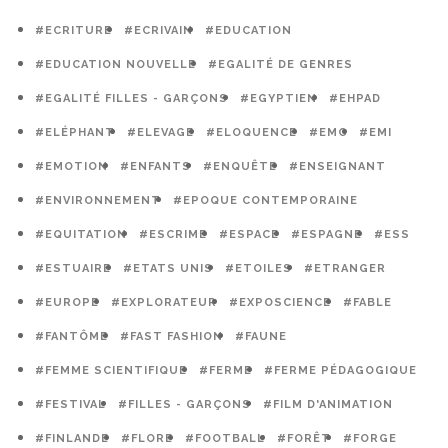
#ECRITURE
#ECRIVAIN
#EDUCATION
#EDUCATION NOUVELLE
#EGALITÉ DE GENRES
#EGALITÉ FILLES - GARÇONS
#EGYPTIEN
#EHPAD
#ELÉPHANT
#ELEVAGE
#ELOQUENCE
#EMC
#EMI
#EMOTION
#ENFANTS
#ENQUÊTE
#ENSEIGNANT
#ENVIRONNEMENT
#EPOQUE CONTEMPORAINE
#EQUITATION
#ESCRIME
#ESPACE
#ESPAGNE
#ESS
#ESTUAIRE
#ETATS UNIS
#ETOILES
#ETRANGER
#EUROPE
#EXPLORATEUR
#EXPOSCIENCE
#FABLE
#FANTÔME
#FAST FASHION
#FAUNE
#FEMME SCIENTIFIQUE
#FERME
#FERME PÉDAGOGIQUE
#FESTIVAL
#FILLES - GARÇONS
#FILM D'ANIMATION
#FINLANDE
#FLORE
#FOOTBALL
#FORÊT
#FORGE