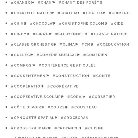
#CHANSON
#CHANT
#CHANT DES FORÊTS
#CHARENTE NATURE
#CHÂTEAU
#CHÂTEUA
#CHIMÈRE
#CHINE
#CHOCOLAT
#CHRISTOPHE COLOMB
#CIDE
#CINÉMA
#CIRQUE
#CITOYENNETÉ
#CLASSE NATURE
#CLASSE ORCHESTRE
#CLIMAT
#CME
#COÉDUCATION
#COLLÈGE
#COMÉDIE MUSICALE
#COMÉDIEN
#COMPOST
#CONFÉRENCE GESTICULÉE
#CONSENTEMENT
#CONSTRUCTION
#CONTE
#COOPÉRATION
#COOPÉRATIVE
#COOPÉRATIVE SCOLAIRE
#CORAIL
#CORSETIER
#CÔTE D'IVOIRE
#COURSE
#COUSTEAU
#CPNQUÊTE SPATIALE
#CROCECRAN
#CROSS SOLIDAIRE
#CROYANCES
#CUISINE