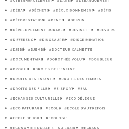
#CYBERHARCÈLEMENT
#DANSE
#DÉBARQUEMENT
#DÉBAT
#DÉCHETS
#DÉCLOISONNEMENT
#DÉFIS
#DÉFORESTATION
#DENTS
#DESSIN
#DÉVELOPPEMENT DURABLE
#DEVINETTE
#DEVOIRS
#DIFFÉRENCE
#DINOSAURES
#DISCRIMINATION
#DJEBÉ
#DJEMBÉ
#DOCTEUR CALMETTE
#DOCUMENTAIRE
#DOROTHÉE VOLUT
#DOUBLEUR
#DROGUE
#DROITS DE L'ENFANT
#DROITS DES ENFANTS
#DROITS DES FEMMES
#DROITS DES FILLES
#E-SPORT
#EAU
#ECHANGES CULTURELLES
#ECO DÉLÉGUÉ
#ECO PATURAGE
#ECOLE
#ECOLE D'AUTREFOIS
#ECOLE DEHORS
#ECOLOGIE
#ECONOMIE SOCIALE ET SOILDAIRE
#ECRANS