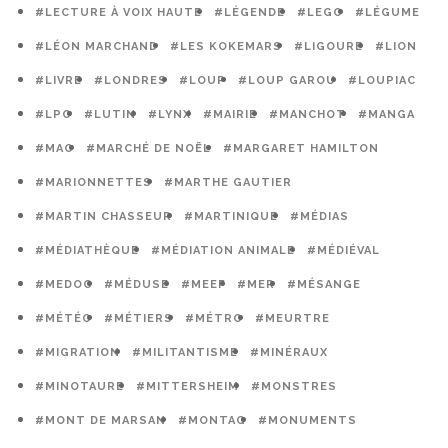
#LECTURE À VOIX HAUTE
#LÉGENDE
#LEGO
#LÉGUME
#LÉON MARCHAND
#LES KOKEMARS
#LIGOURE
#LION
#LIVRE
#LONDRES
#LOUP
#LOUP GAROU
#LOUPIAC
#LPO
#LUTIN
#LYNX
#MAIRIE
#MANCHOT
#MANGA
#MAO
#MARCHÉ DE NOËL
#MARGARET HAMILTON
#MARIONNETTES
#MARTHE GAUTIER
#MARTIN CHASSEUR
#MARTINIQUE
#MÉDIAS
#MÉDIATHÈQUE
#MÉDIATION ANIMALE
#MÉDIÉVAL
#MEDOC
#MÉDUSE
#MEEF
#MER
#MÉSANGE
#MÉTÉO
#MÉTIERS
#MÉTRO
#MEURTRE
#MIGRATION
#MILITANTISME
#MINÉRAUX
#MINOTAURE
#MITTERSHEIM
#MONSTRES
#MONT DE MARSAN
#MONTAG
#MONUMENTS