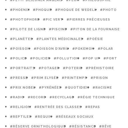
#PETIT DÉJEUNER ANGLAIS
#PEUR
#PHILOSOPHIE
#PHOENIX
#PHOQUE
#PHOQUE DE WEDELL
#PHOTO
#PHOTOPHORE
#PIC VERT
#PIERRES PRÉCIEUSES
#PILOTE DE LIGNE
#PISCINE
#PITON DE LA FOURNAISE
#PLANÈTES
#PLANTES MÉDICINALES
#POÉSIE
#POISSON
#POISSON D'AVRIL
#POKEMON
#POLAR
#POLICE
#POLICIER
#POLLUTION
#POP UP
#PORT
#PORTRAITS
#POTAGER
#POTERIE
#PRÉHISTOIRE
#PRESSE
#PRIM ELYSÉE
#PRINTEMPS
#PRISON
#PRIX NOBEL
#PYRÉNÉES
#QUOTIDIEN
#RACISME
#RADIO
#RECORD
#RECYCLAGE
#RÉGIE TECHNIQUE
#RELIGION
#RENTRÉE DES CLASSES
#REPAS
#REPTILES
#REQUIN
#RÉSEAUX SOCIAUX
#RÉSERVE ORNITHOLOGIQUE
#RÉSISTANCE
#RÊVE