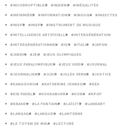
#INCORRUPTIBLES
#INDIENS
#INÉGALITÉS
#INFIRMIÈRE
#INFORMATIONS
#INOUQA
#INSECTES
#INSPÉ
#INSPE
#INSTRUMENT DE MUSIQUE
#INTELLIGENCE ARTIFICIELLE
#INTERGÉNÉRATION
#INTERGÉNÉRATIONNEL
#ISS
#ITALIE
#JAPON
#JARDIN
#JEU
#JEUX OLYMPIQUES
#JEUX PARALYMPIQUES
#JEUX VIDEO
#JOURNAL
#JOURNALISME
#JUDO
#JULES VERNE
#JUSTICE
#KANGOUROU
#KATHERINE JOHNSON
#KÉA
#KID PADDLE
#KOOKABURRA
#KORA
#KPOP
#KRAKEN
#LA FONTAINE
#LAÏCITÉ
#LANDART
#LANGAGE
#LANGUES
#LANTERNE
#LE TOTEM DE MIKA
#LECTURE