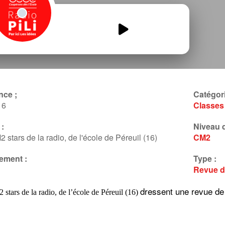
Les-CM2-stars-de-la-radio-revue-
de-presse.mp3
00:00
00:00
nce ;
Catégori
16
Classes
:
Niveau d
 stars de la radio, de l'école de Péreuil (16)
CM2
ement :
Type :
Revue d
dressent une revue de
stars de la radio, de l’école de Péreuil (16)