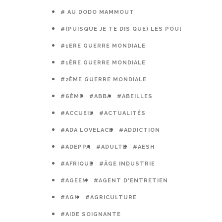
# AU DODO MAMMOUT
#(PUISQUE JE TE DIS QUE) LES POULES PRÉFÈR
#1ERE GUERRE MONDIALE
#1ÈRE GUERRE MONDIALE
#2ÈME GUERRE MONDIALE
#6ÈME
#ABBA
#ABEILLES
#ACCUEIL
#ACTUALITÉS
#ADA LOVELACE
#ADDICTION
#ADEPPA
#ADULTE
#AESH
#AFRIQUE
#ÂGE INDUSTRIE
#AGEEM
#AGENT D'ENTRETIEN
#AGN
#AGRICULTURE
#AIDE SOIGNANTE