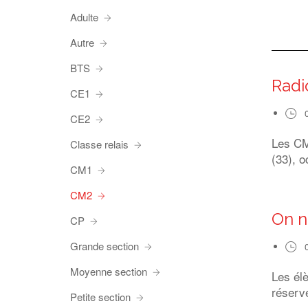
Adulte
Autre
BTS
Radi
CE1
CE2
Les CM1
Classe relais
(33), o
CM1
CM2
On n
CP
Grande section
Moyenne section
Les él
réserve
Petite section