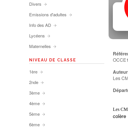
Divers
Emissions d'adultes
Info des AD
Lycéens
Maternelles
Référe
OCCE
NIVEAU DE CLASSE
1ère
Auteur 
Les CM2
2nde
Départ
3ème
4ème
Les CM2 
5ème
colère
6ème