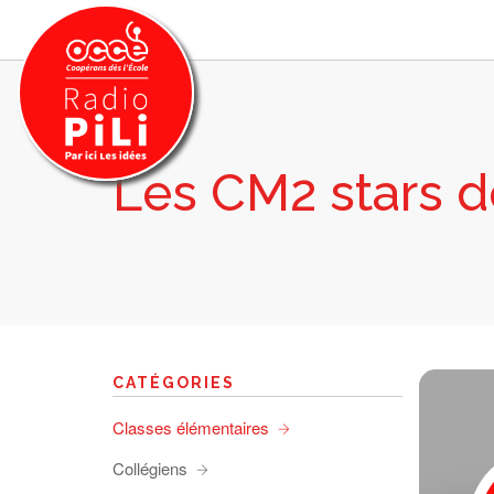
Les CM2 stars de
PRÉSENTATION
GRILLE DES PROGRAMMES
EMISSIONS / PODCASTS
SUR LE TERRITOIRE
RESSOURCES
LES ACTU.
CATÉGORIES
RECHERCHER
Classes élémentaires
CONTACT
Collégiens