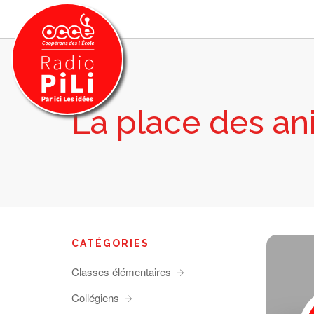
La place des a
PRÉSENTATION
GRILLE DES PROGRAMMES
EMISSIONS / PODCASTS
SUR LE TERRITOIRE
RESSOURCES
LES ACTU.
CATÉGORIES
RECHERCHER
Classes élémentaires
CONTACT
Collégiens