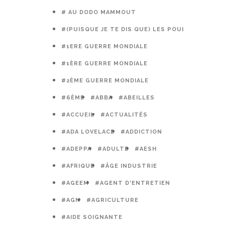
# AU DODO MAMMOUT
#(PUISQUE JE TE DIS QUE) LES POULES PRÉFÈR
#1ERE GUERRE MONDIALE
#1ÈRE GUERRE MONDIALE
#2ÈME GUERRE MONDIALE
#6ÈME
#ABBA
#ABEILLES
#ACCUEIL
#ACTUALITÉS
#ADA LOVELACE
#ADDICTION
#ADEPPA
#ADULTE
#AESH
#AFRIQUE
#ÂGE INDUSTRIE
#AGEEM
#AGENT D'ENTRETIEN
#AGN
#AGRICULTURE
#AIDE SOIGNANTE