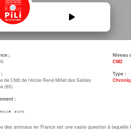
la-place-des-animaux-1.mp3
00:00
00:00
nce ;
Niveau d
85
CM2
:
Type :
se de CM2 de l'école René Millet des Sables
Chroni
e (85)
ement :
IMAUX
#SPA
e des animaux en France est une vaste question à laquelle 