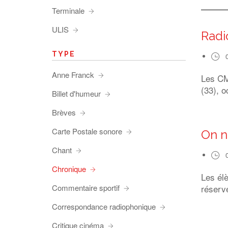
Terminale
ULIS
Radi
TYPE
Anne Franck
Les CM1
(33), o
Billet d'humeur
Brèves
Carte Postale sonore
On n
Chant
Chronique
Les él
Commentaire sportif
réserve
Correspondance radiophonique
Critique cinéma