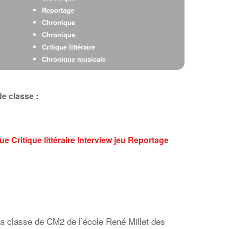
Reportage
Chronique
Chronique
Critique littéraire
Chronique musicale
Jeu
e classe :
que
Critique littéraire
Interview
jeu
Reportage
la classe de CM2 de l’école René Millet des