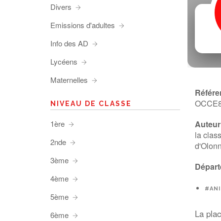
Divers
Emissions d'adultes
Info des AD
Lycéens
Maternelles
Référe
OCCE
NIVEAU DE CLASSE
1ère
Auteur 
la clas
2nde
d'Olonn
3ème
Départ
4ème
#AN
5ème
La plac
6ème