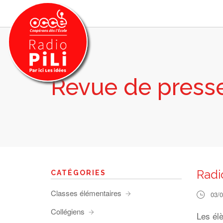
Revue de press
PRÉSENTATION
GRILLE DES PROGRAMMES
EMISSIONS / PODCASTS
SUR LE TERRITOIRE
RESSOURCES
LES ACTU.
Radi
CATÉGORIES
RECHERCHER
Classes élémentaires
03/
CONTACT
Collégiens
Les élè