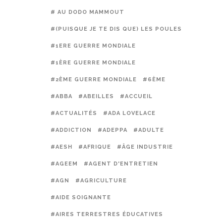
# AU DODO MAMMOUT
#(PUISQUE JE TE DIS QUE) LES POULES PRÉFÈREN
#1ERE GUERRE MONDIALE
#1ÈRE GUERRE MONDIALE
#2ÈME GUERRE MONDIALE
#6ÈME
#ABBA
#ABEILLES
#ACCUEIL
#ACTUALITÉS
#ADA LOVELACE
#ADDICTION
#ADEPPA
#ADULTE
#AESH
#AFRIQUE
#ÂGE INDUSTRIE
#AGEEM
#AGENT D'ENTRETIEN
#AGN
#AGRICULTURE
#AIDE SOIGNANTE
#AIRES TERRESTRES ÉDUCATIVES