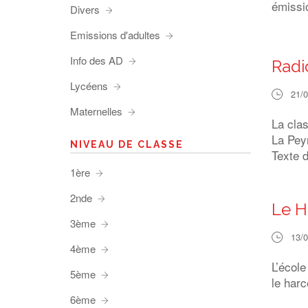
émissio
Divers
Emissions d'adultes
Info des AD
Radi
Lycéens
21/
Maternelles
La cla
La Pey
NIVEAU DE CLASSE
Texte d
1ère
2nde
Le H
3ème
13/
4ème
L’écol
5ème
le har
6ème