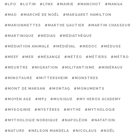
#LPO
#LUTIN
#LYNX
#MAIRIE
#MANCHOT
#MANGA
#MAO
#MARCHÉ DE NOËL
#MARGARET HAMILTON
#MARIONNETTES
#MARTHE GAUTIER
#MARTIN CHASSEUR
#MARTINIQUE
#MÉDIAS
#MÉDIATHÈQUE
#MÉDIATION ANIMALE
#MÉDIÉVAL
#MEDOC
#MÉDUSE
#MEEF
#MER
#MÉSANGE
#MÉTÉO
#MÉTIERS
#MÉTRO
#MEURTRE
#MIGRATION
#MILITANTISME
#MINÉRAUX
#MINOTAURE
#MITTERSHEIM
#MONSTRES
#MONT DE MARSAN
#MONTAG
#MONUMENTS
#MOYEN AGE
#MP3
#MUSIQUE
#MY HEROS ACADEMY
#MYSOGINIE
#MYSTÈRES
#MYTHE
#MYTHOLOGIE
#MYTHOLOGIE NORDIQUE
#NAPOLÉON
#NATATION
#NATURE
#NELSON MANDELA
#NICOLAUS
#NOËL