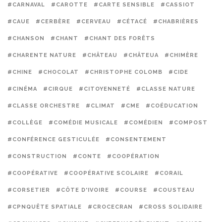
#CARNAVAL
#CAROTTE
#CARTE SENSIBLE
#CASSIOT
#CAUE
#CERBÈRE
#CERVEAU
#CÉTACÉ
#CHABRIÈRES
#CHANSON
#CHANT
#CHANT DES FORÊTS
#CHARENTE NATURE
#CHÂTEAU
#CHÂTEUA
#CHIMÈRE
#CHINE
#CHOCOLAT
#CHRISTOPHE COLOMB
#CIDE
#CINÉMA
#CIRQUE
#CITOYENNETÉ
#CLASSE NATURE
#CLASSE ORCHESTRE
#CLIMAT
#CME
#COÉDUCATION
#COLLÈGE
#COMÉDIE MUSICALE
#COMÉDIEN
#COMPOST
#CONFÉRENCE GESTICULÉE
#CONSENTEMENT
#CONSTRUCTION
#CONTE
#COOPÉRATION
#COOPÉRATIVE
#COOPÉRATIVE SCOLAIRE
#CORAIL
#CORSETIER
#CÔTE D'IVOIRE
#COURSE
#COUSTEAU
#CPNQUÊTE SPATIALE
#CROCECRAN
#CROSS SOLIDAIRE