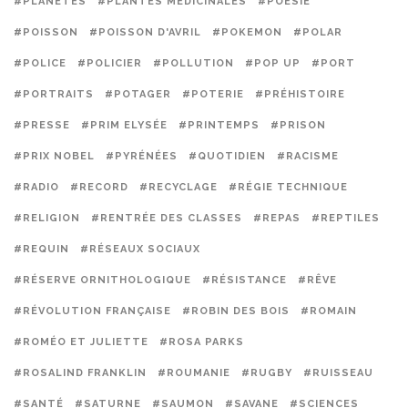
#PLANÈTES
#PLANTES MÉDICINALES
#POÉSIE
#POISSON
#POISSON D'AVRIL
#POKEMON
#POLAR
#POLICE
#POLICIER
#POLLUTION
#POP UP
#PORT
#PORTRAITS
#POTAGER
#POTERIE
#PRÉHISTOIRE
#PRESSE
#PRIM ELYSÉE
#PRINTEMPS
#PRISON
#PRIX NOBEL
#PYRÉNÉES
#QUOTIDIEN
#RACISME
#RADIO
#RECORD
#RECYCLAGE
#RÉGIE TECHNIQUE
#RELIGION
#RENTRÉE DES CLASSES
#REPAS
#REPTILES
#REQUIN
#RÉSEAUX SOCIAUX
#RÉSERVE ORNITHOLOGIQUE
#RÉSISTANCE
#RÊVE
#RÉVOLUTION FRANÇAISE
#ROBIN DES BOIS
#ROMAIN
#ROMÉO ET JULIETTE
#ROSA PARKS
#ROSALIND FRANKLIN
#ROUMANIE
#RUGBY
#RUISSEAU
#SANTÉ
#SATURNE
#SAUMON
#SAVANE
#SCIENCES