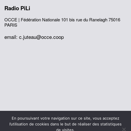
Radio PiLi
OCCE | Fédération Nationale
101 bis rue du Ranelagh
75016
PARIS
email: c.juteau@occe.coop
© 2026 Office Central de la Coopération à l'École
En poursuivant votre navigation sur ce site, vous acceptez
Mentions légales
Politique de confidentialité
l’utilisation de cookies dans le but de réaliser des statistiques
L’histoire de I’OCCE
de visites.