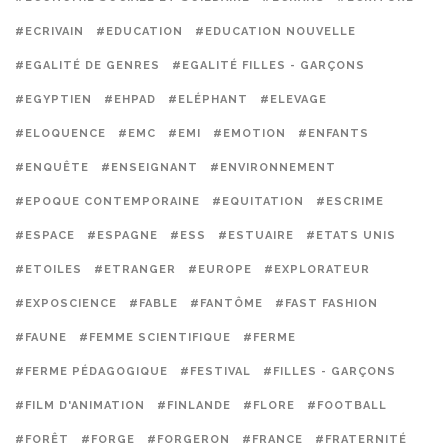
#ECRIVAIN
#EDUCATION
#EDUCATION NOUVELLE
#EGALITÉ DE GENRES
#EGALITÉ FILLES - GARÇONS
#EGYPTIEN
#EHPAD
#ELÉPHANT
#ELEVAGE
#ELOQUENCE
#EMC
#EMI
#EMOTION
#ENFANTS
#ENQUÊTE
#ENSEIGNANT
#ENVIRONNEMENT
#EPOQUE CONTEMPORAINE
#EQUITATION
#ESCRIME
#ESPACE
#ESPAGNE
#ESS
#ESTUAIRE
#ETATS UNIS
#ETOILES
#ETRANGER
#EUROPE
#EXPLORATEUR
#EXPOSCIENCE
#FABLE
#FANTÔME
#FAST FASHION
#FAUNE
#FEMME SCIENTIFIQUE
#FERME
#FERME PÉDAGOGIQUE
#FESTIVAL
#FILLES - GARÇONS
#FILM D'ANIMATION
#FINLANDE
#FLORE
#FOOTBALL
#FORÊT
#FORGE
#FORGERON
#FRANCE
#FRATERNITÉ