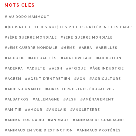
MOTS CLÉS
# AU DODO MAMMOUT
#(PUISQUE JE TE DIS QUE) LES POULES PRÉFÈRENT LES CAGES
#1ÈRE GUERRE MONDIALE
#1ERE GUERRE MONDIALE
#2ÈME GUERRE MONDIALE
#6ÈME
#ABBA
#ABEILLES
#ACCUEIL
#ACTUALITÉS
#ADA LOVELACE
#ADDICTION
#ADEPPA
#ADULTE
#AESH
#AFRIQUE
#ÂGE INDUSTRIE
#AGEEM
#AGENT D'ENTRETIEN
#AGN
#AGRICULTURE
#AIDE SOIGNANTE
#AIRES TERRESTRES ÉDUCATIVES
#ALBATROS
#ALLEMAGNE
#ALSH
#AMÉNAGEMENT
#AMITIÉ
#AMOUR
#ANGLAIS
#ANGLETERRE
#ANIMATEUR RADIO
#ANIMAUX
#ANIMAUX DE COMPAGNIE
#ANIMAUX EN VOIE D'EXTINCTION
#ANIMAUX PROTÉGÉS