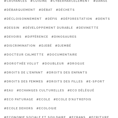
#CROYANCES
#CUISINE
#CYBERHARCÈLEMENT
#DANSE
#DÉBARQUEMENT
#DÉBAT
#DÉCHETS
#DÉCLOISONNEMENT
#DÉFIS
#DÉFORESTATION
#DENTS
#DESSIN
#DÉVELOPPEMENT DURABLE
#DEVINETTE
#DEVOIRS
#DIFFÉRENCE
#DINOSAURES
#DISCRIMINATION
#DJEBÉ
#DJEMBÉ
#DOCTEUR CALMETTE
#DOCUMENTAIRE
#DOROTHÉE VOLUT
#DOUBLEUR
#DROGUE
#DROITS DE L'ENFANT
#DROITS DES ENFANTS
#DROITS DES FEMMES
#DROITS DES FILLES
#E-SPORT
#EAU
#ECHANGES CULTURELLES
#ECO DÉLÉGUÉ
#ECO PATURAGE
#ECOLE
#ECOLE D'AUTREFOIS
#ECOLE DEHORS
#ECOLOGIE
#ECONOMIE SOCIALE ET SOILDAIRE
#ECRANS
#ECRITURE