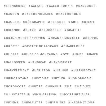
#FRENCHKIDS
#GALAXIE
#GALLO-ROMAIN
#GASCOGNE
#GASCON
#GASTRONOMADES
#GASTRONOMIE
#GAULOIS
#GÉOGRAPHIE
#GERBILLE
#GIMS
#GIRAFE
#GIRONDE
#GLAXIE
#GLUCOSERIE
#GRAFFITI
#GRAND MUSÉE ÉGYPTIEN
#GRANDE MURAILLE
#GRIFFON
#GROTTE
#GROTTE DE LASCAUX
#GUADELOUPE
#GUERRE
#GUIDE DE MONTAGNE
#GYM
#HAIES
#HAIKU
#HALLOWEEN
#HANDICAP
#HANDISPORT
#HARCÈLEMENT
#HÉRISSON
#HIP HOP
#HIPPOPOTALE
#HIPPOPOTAME
#HISTOIRE
#HITLER
#HOMOPHOBIE
#HOROSCOPE
#HUITRE
#HUMOUR
#ILE
#ILE D'AIX
#ILLUSTRATEUR
#IMMIGRATION
#INCORRUPTIBLES
#INDIENS
#INÉGALITÉS
#INFIRMIÈRE
#INFORMATIONS