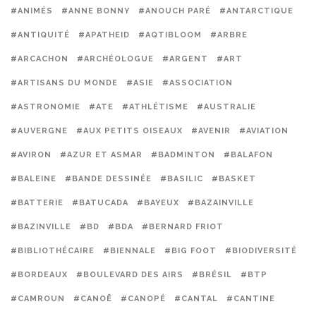
#ANIMÉS
#ANNE BONNY
#ANOUCH PARÉ
#ANTARCTIQUE
#ANTIQUITÉ
#APATHEID
#AQTIBLOOM
#ARBRE
#ARCACHON
#ARCHÉOLOGUE
#ARGENT
#ART
#ARTISANS DU MONDE
#ASIE
#ASSOCIATION
#ASTRONOMIE
#ATE
#ATHLÉTISME
#AUSTRALIE
#AUVERGNE
#AUX PETITS OISEAUX
#AVENIR
#AVIATION
#AVIRON
#AZUR ET ASMAR
#BADMINTON
#BALAFON
#BALEINE
#BANDE DESSINÉE
#BASILIC
#BASKET
#BATTERIE
#BATUCADA
#BAYEUX
#BAZAINVILLE
#BAZINVILLE
#BD
#BDA
#BERNARD FRIOT
#BIBLIOTHÉCAIRE
#BIENNALE
#BIG FOOT
#BIODIVERSITÉ
#BORDEAUX
#BOULEVARD DES AIRS
#BRÉSIL
#BTP
#CAMROUN
#CANOË
#CANOPÉ
#CANTAL
#CANTINE