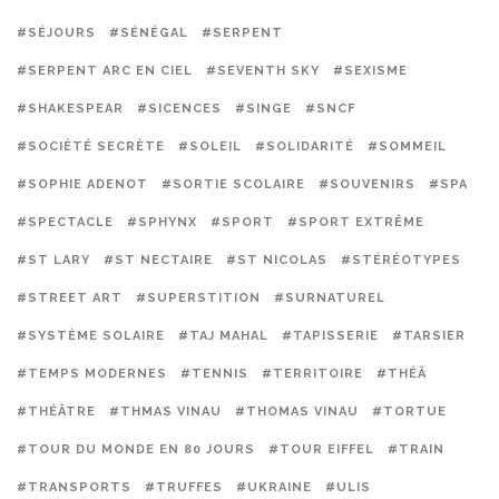
#SÉJOURS
#SÉNÉGAL
#SERPENT
#SERPENT ARC EN CIEL
#SEVENTH SKY
#SEXISME
#SHAKESPEAR
#SICENCES
#SINGE
#SNCF
#SOCIÉTÉ SECRÈTE
#SOLEIL
#SOLIDARITÉ
#SOMMEIL
#SOPHIE ADENOT
#SORTIE SCOLAIRE
#SOUVENIRS
#SPA
#SPECTACLE
#SPHYNX
#SPORT
#SPORT EXTRÊME
#ST LARY
#ST NECTAIRE
#ST NICOLAS
#STÉRÉOTYPES
#STREET ART
#SUPERSTITION
#SURNATUREL
#SYSTÈME SOLAIRE
#TAJ MAHAL
#TAPISSERIE
#TARSIER
#TEMPS MODERNES
#TENNIS
#TERRITOIRE
#THÉÂ
#THÉÂTRE
#THMAS VINAU
#THOMAS VINAU
#TORTUE
#TOUR DU MONDE EN 80 JOURS
#TOUR EIFFEL
#TRAIN
#TRANSPORTS
#TRUFFES
#UKRAINE
#ULIS