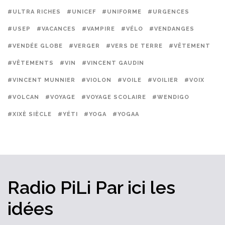
#ULTRA RICHES
#UNICEF
#UNIFORME
#URGENCES
#USEP
#VACANCES
#VAMPIRE
#VÉLO
#VENDANGES
#VENDÉE GLOBE
#VERGER
#VERS DE TERRE
#VÊTEMENT
#VÊTEMENTS
#VIN
#VINCENT GAUDIN
#VINCENT MUNNIER
#VIOLON
#VOILE
#VOILIER
#VOIX
#VOLCAN
#VOYAGE
#VOYAGE SCOLAIRE
#WENDIGO
#XIXÈ SIÈCLE
#YÉTI
#YOGA
#YOGAA
Radio PiLi
Par ici
les
idées